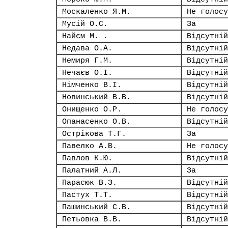
Москаленко Я.М.
Не голосу
Мусій О.С.
За
Найєм М. .
Відсутній
Недава О.А.
Відсутній
Немиря Г.М.
Відсутній
Нечаєв О.І.
Відсутній
Німченко В.І.
Відсутній
Новинський В.В.
Відсутній
Онищенко О.Р.
Не голосу
Опанасенко О.В.
Відсутній
Острікова Т.Г.
За
Павелко А.В.
Не голосу
Павлов К.Ю.
Відсутній
Палатний А.Л.
За
Парасюк В.З.
Відсутній
Пастух Т.Т.
Відсутній
Пашинський С.В.
Відсутній
Петьовка В.В.
Відсутній