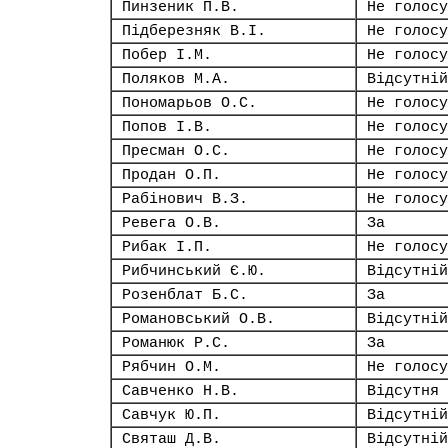
Пинзеник П.В.
Не голосу
Підберезняк В.І.
Не голосу
Побер І.М.
Не голосу
Поляков М.А.
Відсутній
Пономарьов О.С.
Не голосу
Попов І.В.
Не голосу
Пресман О.С.
Не голосу
Продан О.П.
Не голосу
Рабінович В.З.
Не голосу
Ревега О.В.
За
Рибак І.П.
Не голосу
Рибчинський Є.Ю.
Відсутній
Розенблат Б.С.
За
Романовський О.В.
Відсутній
Романюк Р.С.
За
Рябчин О.М.
Не голосу
Савченко Н.В.
Відсутня
Савчук Ю.П.
Відсутній
Святаш Д.В.
Відсутній