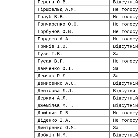
Герега О.В.
Відсутній
Гіршфельд А.М.
Не голосу
Голуб В.В.
Не голосу
Гончаренко О.О.
Не голосу
Горбунов О.В.
Не голосу
Гордєєв А.А.
Не голосу
Гринів І.О.
Відсутній
Гузь І.В.
За
Гусак В.Г.
Не голосу
Данченко О.І.
За
Демчак Р.Є.
За
Денисенко А.С.
Відсутній
Денісова Л.Л.
Відсутня
Деркач А.Л.
Відсутній
Джемілєв М. .
Відсутній
Дзюблик П.В.
Не голосу
Діденко І.А.
Не голосу
Дмитренко О.М.
За
Добкін М.М.
Відсутній