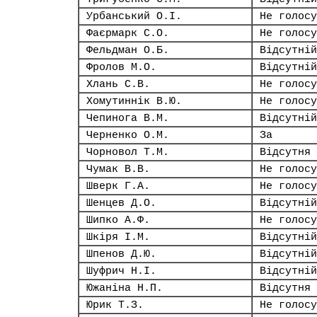
Урбанський О.І.
Не голосу
Фаєрмарк С.О.
Не голосу
Фельдман О.Б.
Відсутній
Фролов М.О.
Відсутній
Хлань С.В.
Не голосу
Хомутиннік В.Ю.
Не голосу
Чепинога В.М.
Відсутній
Черненко О.М.
За
Чорновол Т.М.
Відсутня
Чумак В.В.
Не голосу
Шверк Г.А.
Не голосу
Шенцев Д.О.
Відсутній
Шипко А.Ф.
Не голосу
Шкіря І.М.
Відсутній
Шпенов Д.Ю.
Відсутній
Шуфрич Н.І.
Відсутній
Южаніна Н.П.
Відсутня
Юрик Т.З.
Не голосу