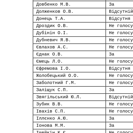
Довбенко М.В.
За
Долженков О.В.
Відсутній
Донець Т.А.
Відсутня
Дроздик О.В.
Не голосу
Дубінін О.І.
Не голосу
Дубневич Я.В.
Не голосу
Євлахов А.С.
Не голосу
Єднак О.В.
За
Ємець Л.О.
Не голосу
Єфремова І.О.
Відсутня
Жолобецький О.О.
Не голосу
Заболотний Г.М.
Не голосу
Заліщук С.П.
За
Звягільський Ю.Л.
Відсутній
Зубик В.В.
Не голосу
Івахів С.П.
Не голосу
Іллєнко А.Ю.
За
Іонова М.М.
За
Іщейкін К.Є.
Не голосу