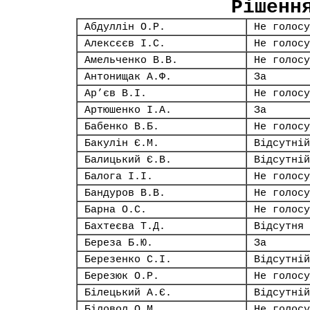
Рішенн
Абдуллін О.Р.
Не голосу
Алексєєв І.С.
Не голосу
Амельченко В.В.
Не голосу
Антонищак А.Ф.
За
Ар’єв В.І.
Не голосу
Артюшенко І.А.
За
Бабенко В.Б.
Не голосу
Бакулін Є.М.
Відсутній
Балицький Є.В.
Відсутній
Балога І.І.
Не голосу
Бандуров В.В.
Не голосу
Барна О.С.
Не голосу
Бахтеєва Т.Д.
Відсутня
Береза Б.Ю.
За
Березенко С.І.
Відсутній
Березюк О.Р.
Не голосу
Білецький А.Є.
Відсутній
Біловол О.М.
Не голосу