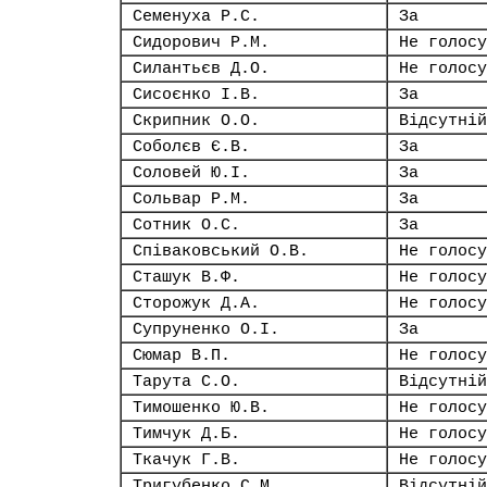
Семенуха Р.С.
За
Сидорович Р.М.
Не голосу
Силантьєв Д.О.
Не голосу
Сисоєнко І.В.
За
Скрипник О.О.
Відсутній
Соболєв Є.В.
За
Соловей Ю.І.
За
Сольвар Р.М.
За
Сотник О.С.
За
Співаковський О.В.
Не голосу
Сташук В.Ф.
Не голосу
Сторожук Д.А.
Не голосу
Супруненко О.І.
За
Сюмар В.П.
Не голосу
Тарута С.О.
Відсутній
Тимошенко Ю.В.
Не голосу
Тимчук Д.Б.
Не голосу
Ткачук Г.В.
Не голосу
Тригубенко С.М.
Відсутній