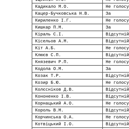
Кадикало М.О.
Не голосу
Кацер-Бучковська Н.В.
За
Кириленко І.Г.
Не голосу
Кишкар П.М.
За
Кіраль С.І.
Відсутній
Кісельов А.М.
Відсутній
Кіт А.Б.
Не голосу
Клюєв С.П.
Відсутній
Князевич Р.П.
Не голосу
Кодола О.М.
За
Козак Т.Р.
Відсутній
Козир Б.Ю.
Не голосу
Колєсніков Д.В.
Відсутній
Кононенко І.В.
Відсутній
Корнацький А.О.
Не голосу
Король В.М.
Відсутній
Корчинська О.А.
Не голосу
Котвіцький І.О.
Відсутній