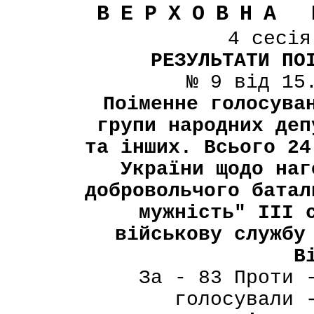
ВЕРХОВНА 
4 сесі
РЕЗУЛЬТАТИ ПО
№ 9 від 15
Поіменне голосува
групи народних деп
та інших. Всього 24
України щодо наг
добровольчого батал
мужність" III 
військову службу
В
За - 83 Проти 
голосували 