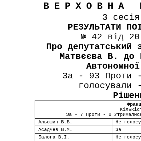
ВЕРХОВНА 
3 сесі
РЕЗУЛЬТАТИ ПО
№ 42 від 20
Про депутатський 
Матвєєва В. до 
Автономної
За - 93 Проти 
голосували 
Рішен
Фрак
Кількіс
За - 7 Проти - 0 Утрималис
Альошин В.Б.
Не голосу
Асадчев В.М.
За
Балога В.І.
Не голосу