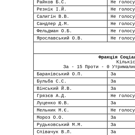
Райков Б.С.
Не голосу
Резнік І.Й.
Не голосу
Салигін В.В.
Не голосу
Сандлер Д.М.
Не голосу
Фельдман О.Б.
Не голосу
Ярославський О.В.
Не голосу
Фракція Соціа
Кількі
За - 15 Проти - 0 Утримали
Баранівський О.П.
За
Бульба С.С.
За
Вінський Й.В.
За
Грязєв А.Д.
Не голосу
Луценко Ю.В.
За
Мельник М.Є.
Не голосу
Мороз О.О.
За
Рудьковський М.М.
За
Співачук В.Л.
За