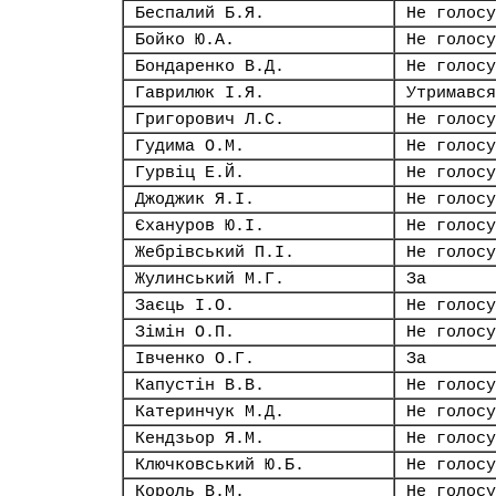
Беспалий Б.Я.
Не голосу
Бойко Ю.А.
Не голосу
Бондаренко В.Д.
Не голосу
Гаврилюк І.Я.
Утримався
Григорович Л.С.
Не голосу
Гудима О.М.
Не голосу
Гурвіц Е.Й.
Не голосу
Джоджик Я.І.
Не голосу
Єхануров Ю.І.
Не голосу
Жебрівський П.І.
Не голосу
Жулинський М.Г.
За
Заєць І.О.
Не голосу
Зімін О.П.
Не голосу
Івченко О.Г.
За
Капустін В.В.
Не голосу
Катеринчук М.Д.
Не голосу
Кендзьор Я.М.
Не голосу
Ключковський Ю.Б.
Не голосу
Король В.М.
Не голосу