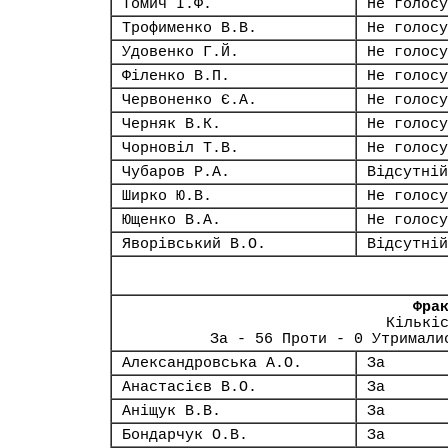
Томич І.Ф.
Не голосу
Трофименко В.В.
Не голосу
Удовенко Г.Й.
Не голосу
Філенко В.П.
Не голосу
Червоненко Є.А.
Не голосу
Черняк В.К.
Не голосу
Чорновіл Т.В.
Не голосу
Чубаров Р.А.
Відсутній
Ширко Ю.В.
Не голосу
Ющенко В.А.
Не голосу
Яворівський В.О.
Відсутній
Фра
Кількі
За - 56 Проти - 0 Утримали
Александровська А.О.
За
Анастасієв В.О.
За
Аніщук В.В.
За
Бондарчук О.В.
За