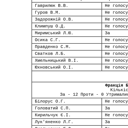
Гаврилюк В.В.
Не голосу
Гуров В.М.
Не голосу
Задорожній О.В.
Не голосу
Климпуш О.Д.
Не голосу
Миримський Л.Ю.
За
Осика С.Г.
Не голосу
Правденко С.М.
Не голосу
Сватков Л.Б.
Не голосу
Хмельницький В.І.
Не голосу
Юхновський О.І.
Не голосу
Фракція 
Кількі
За - 12 Проти - 0 Утримали
Білорус О.Г.
Не голосу
Головатий С.П.
За
Кирильчук Є.І.
Не голосу
Лук'яненко Л.Г.
За