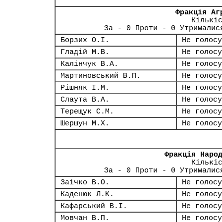
Фракція Аг
Кількі
За - 0 Проти - 0 Утрималис
Борзих О.І.
Не голосу
Гладій М.В.
Не голосу
Калінчук В.А.
Не голосу
Мартиновський В.П.
Не голосу
Рішняк І.М.
Не голосу
Слаута В.А.
Не голосу
Терещук С.М.
Не голосу
Шершун М.Х.
Не голосу
Фракція Наро
Кількі
За - 0 Проти - 0 Утрималис
Заічко В.О.
Не голосу
Каденюк Л.К.
Не голосу
Кафарський В.І.
Не голосу
Мовчан В.П.
Не голосу