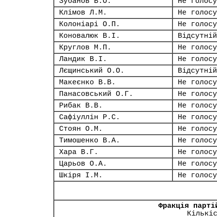
Зубанов В.О.
Не голосу
Клімов Л.М.
Не голосу
Колоніарі О.П.
Не голосу
Коновалюк В.І.
Відсутній
Круглов М.П.
Не голосу
Ландик В.І.
Не голосу
Лєщинський О.О.
Відсутній
Макеєнко В.В.
Не голосу
Панасовський О.Г.
Не голосу
Рибак В.В.
Не голосу
Сафіуллін Р.С.
Не голосу
Стоян О.М.
Не голосу
Тимошенко В.А.
Не голосу
Хара В.Г.
Не голосу
Царьов О.А.
Не голосу
Шкіря І.М.
Не голосу
Фракція парті
Кількі