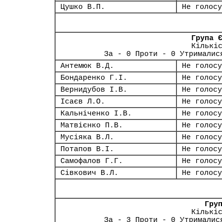
Цушко В.П.
Не голосу
Група 
Кількі
За - 0 Проти - 0 Утрималис
Антемюк В.Д.
Не голосу
Бондаренко Г.І.
Не голосу
Вернидубов І.В.
Не голосу
Ісаєв Л.О.
Не голосу
Кальніченко І.В.
Не голосу
Матвієнко П.В.
Не голосу
Мусіяка В.Л.
Не голосу
Потапов В.І.
Не голосу
Самофалов Г.Г.
Не голосу
Сівкович В.Л.
Не голосу
Гру
Кількі
За - 3 Проти - 0 Утрималис