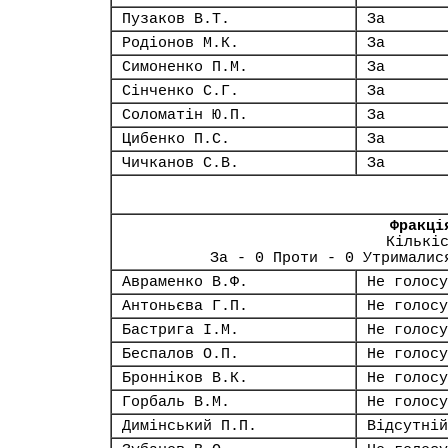
Пузаков В.Т.
За
Родіонов М.К.
За
Симоненко П.М.
За
Сінченко С.Г.
За
Соломатін Ю.П.
За
Цибенко П.С.
За
Чичканов С.В.
За
Фракці
Кількі
За - 0 Проти - 0 Утрималис
Авраменко В.Ф.
Не голосу
Антоньєва Г.П.
Не голосу
Бастрига І.М.
Не голосу
Беспалов О.П.
Не голосу
Бронніков В.К.
Не голосу
Горбаль В.М.
Не голосу
Димінський П.П.
Відсутній