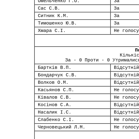
Омельченко Г.О.
За
Сас С.В.
За
Ситник К.М.
За
Тимошенко Ю.В.
За
Хмара С.І.
Не голосу
П
Кількі
За - 0 Проти - 0 Утрималис
Бартків В.П.
Відсутній
Бондарчук С.В.
Відсутній
Волков О.М.
Відсутній
Касьянов С.П.
Не голосу
Ківалов С.В.
Не голосу
Косінов С.А.
Відсутній
Насалик І.С.
Відсутній
Слабенко С.І.
Не голосу
Черновецький Л.М.
Не голосу