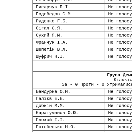
Нечипорук В.П.
Не голосу
Писарчук П.І.
Не голосу
Подобєдов С.М.
Не голосу
Руденко Г.Б.
Не голосу
Сігал Є.Я.
Не голосу
Сухий Я.М.
Не голосу
Франчук І.А.
Не голосу
Шепетін В.Л.
Не голосу
Шуфрич Н.І.
Не голосу
Група Дем
Кількі
За - 0 Проти - 0 Утрималис
Бандурка О.М.
Не голосу
Галієв Е.Е.
Не голосу
Добкін М.М.
Не голосу
Каратуманов О.Ю.
Не голосу
Плохой І.І.
Не голосу
Потебенько М.О.
Не голосу