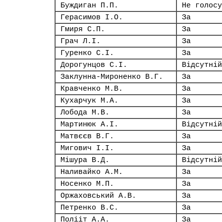
Буждиган П.П.
Не голосу
Герасимов І.О.
За
Гмиря С.П.
За
Грач Л.І.
За
Гуренко С.І.
За
Дорогунцов С.І.
Відсутній
Заклунна-Мироненко В.Г.
За
Кравченко М.В.
За
Кухарчук М.А.
За
Лобода М.В.
За
Мартинюк А.І.
Відсутній
Матвєєв В.Г.
За
Мигович І.І.
За
Мішура В.Д.
Відсутній
Наливайко А.М.
За
Носенко М.П.
За
Оржаховський А.В.
За
Петренко В.С.
За
Полііт А.А.
За