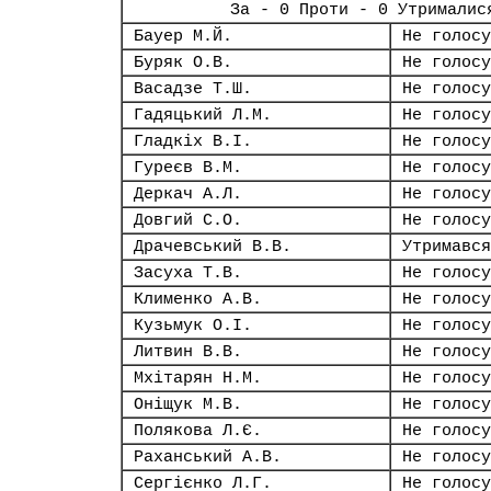
За - 0 Проти - 0 Утрималис
Бауер М.Й.
Не голосу
Буряк О.В.
Не голосу
Васадзе Т.Ш.
Не голосу
Гадяцький Л.М.
Не голосу
Гладкіх В.І.
Не голосу
Гуреєв В.М.
Не голосу
Деркач А.Л.
Не голосу
Довгий С.О.
Не голосу
Драчевський В.В.
Утримався
Засуха Т.В.
Не голосу
Клименко А.В.
Не голосу
Кузьмук О.І.
Не голосу
Литвин В.В.
Не голосу
Мхітарян Н.М.
Не голосу
Оніщук М.В.
Не голосу
Полякова Л.Є.
Не голосу
Раханський А.В.
Не голосу
Сергієнко Л.Г.
Не голосу