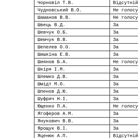
Чорновіл Т.В.
Відсутній
Чудновський В.О.
Не голосу
Шаманов В.В.
Не голосу
Швець В.Д.
За
Шевчук О.Б.
За
Шемчук В.В.
За
Шепелев О.О.
За
Шишкіна Е.В.
За
Шиянов Б.А.
Не голосу
Шкіря І.М.
За
Шлемко Д.В.
За
Шмідт М.О.
За
Шпенов Д.Ю.
За
Шуфрич Н.І.
За
Ющенко П.А.
Не голосу
Ягоферов А.М.
За
Янукович В.В.
За
Ярощук В.І.
За
Яценюк А.П.
Відсутній