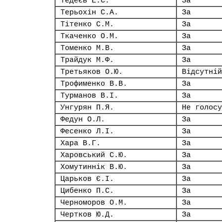
Тедеєв Е.С.
За
Терьохін С.А.
За
Тітенко С.М.
За
Ткаченко О.М.
За
Томенко М.В.
За
Трайдук М.Ф.
За
Третьяков О.Ю.
Відсутній
Трофименко В.В.
За
Турманов В.І.
За
Унгурян П.Я.
Не голосу
Федун О.Л.
За
Фесенко Л.І.
За
Хара В.Г.
За
Харовський С.Ю.
За
Хомутиннік В.Ю.
За
Царьков Є.І.
За
Цибенко П.С.
За
Черноморов О.М.
За
Чертков Ю.Д.
За