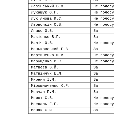
Лісін М.П.
За
Лозінський В.О.
Не голосу
Лукашук О.Г.
Не голосу
Лук’янова К.Є.
Не голосу
Льовочкін С.В.
Не голосу
Ляшко О.В.
За
Макієнко В.П.
За
Маліч О.В.
Не голосу
Маньковський Г.В.
За
Мартиненко М.В.
Не голосу
Марущенко В.С.
Не голосу
Матвєєв В.Й.
За
Матвійчук Е.Л.
За
Мирний І.М.
За
Мірошниченко Ю.Р.
За
Мовчан П.М.
За
Момот С.В.
Не голосу
Москаль Г.Г.
Не голосу
Мошак С.М.
За