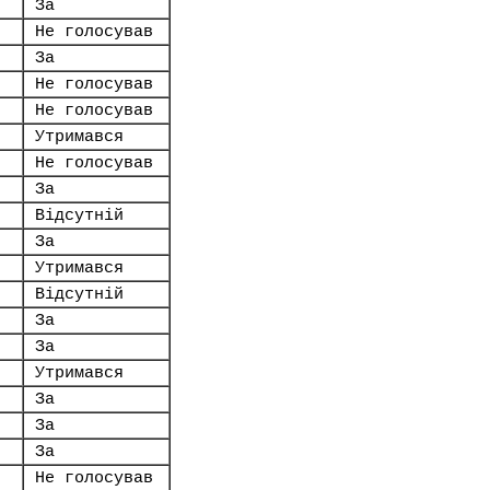
За
Не голосував
За
Не голосував
Не голосував
Утримався
Не голосував
За
Відсутній
За
Утримався
Відсутній
За
За
Утримався
За
За
За
Не голосував