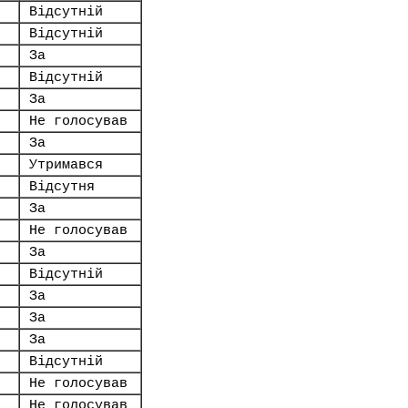
Відсутній
Відсутній
За
Відсутній
За
Не голосував
За
Утримався
Відсутня
За
Не голосував
За
Відсутній
За
За
За
Відсутній
Не голосував
Не голосував