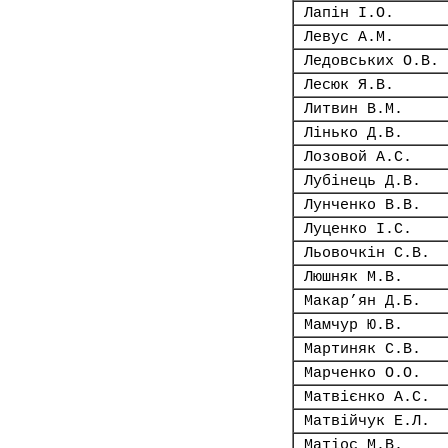
Лапін І.О.
Левус А.М.
Ледовських О.В.
Лесюк Я.В.
Литвин В.М.
Лінько Д.В.
Лозовой А.С.
Лубінець Д.В.
Лунченко В.В.
Луценко І.С.
Льовочкін С.В.
Люшняк М.В.
Макар’ян Д.Б.
Мамчур Ю.В.
Мартиняк С.В.
Марченко О.О.
Матвієнко А.С.
Матвійчук Е.Л.
Матіос М.В.