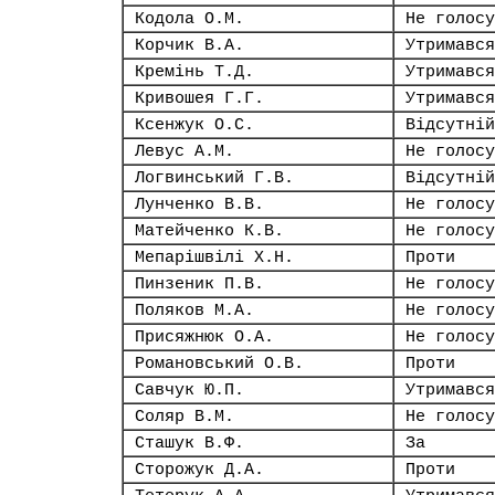
Кодола О.М.
Не голосу
Корчик В.А.
Утримався
Кремінь Т.Д.
Утримався
Кривошея Г.Г.
Утримався
Ксенжук О.С.
Відсутній
Левус А.М.
Не голосу
Логвинський Г.В.
Відсутній
Лунченко В.В.
Не голосу
Матейченко К.В.
Не голосу
Мепарішвілі Х.Н.
Проти
Пинзеник П.В.
Не голосу
Поляков М.А.
Не голосу
Присяжнюк О.А.
Не голосу
Романовський О.В.
Проти
Савчук Ю.П.
Утримався
Соляр В.М.
Не голосу
Сташук В.Ф.
За
Сторожук Д.А.
Проти