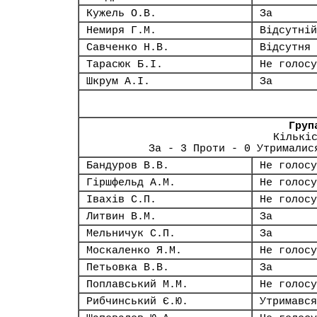
Кужель О.В.
За
Немиря Г.М.
Відсутній
Савченко Н.В.
Відсутня
Тарасюк Б.І.
Не голосу
Шкрум А.І.
За
Груп
Кількі
За - 3 Проти - 0 Утрималис
Бандуров В.В.
Не голосу
Гіршфельд А.М.
Не голосу
Івахів С.П.
Не голосу
Литвин В.М.
За
Мельничук С.П.
За
Москаленко Я.М.
Не голосу
Петьовка В.В.
За
Поплавський М.М.
Не голосу
Рибчинський Є.Ю.
Утримався