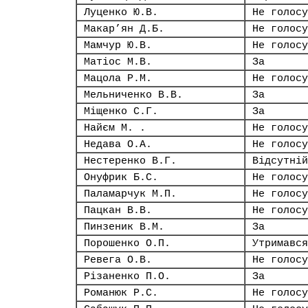
Луценко Ю.В.
Не голосу
Макар’ян Д.Б.
Не голосу
Мамчур Ю.В.
Не голосу
Матіос М.В.
За
Мацола Р.М.
Не голосу
Мельниченко В.В.
За
Міщенко С.Г.
За
Найєм М. .
Не голосу
Недава О.А.
Не голосу
Нестеренко В.Г.
Відсутній
Онуфрик Б.С.
Не голосу
Паламарчук М.П.
Не голосу
Пацкан В.В.
Не голосу
Пинзеник В.М.
За
Порошенко О.П.
Утримався
Ревега О.В.
Не голосу
Різаненко П.О.
За
Романюк Р.С.
Не голосу