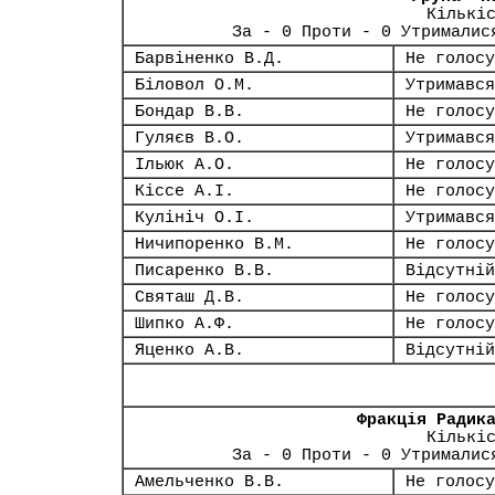
Кількі
За - 0 Проти - 0 Утрималис
Барвіненко В.Д.
Не голосу
Біловол О.М.
Утримався
Бондар В.В.
Не голосу
Гуляєв В.О.
Утримався
Ільюк А.О.
Не голосу
Кіссе А.І.
Не голосу
Кулініч О.І.
Утримався
Ничипоренко В.М.
Не голосу
Писаренко В.В.
Відсутній
Святаш Д.В.
Не голосу
Шипко А.Ф.
Не голосу
Яценко А.В.
Відсутній
Фракція Радик
Кількі
За - 0 Проти - 0 Утрималис
Амельченко В.В.
Не голосу