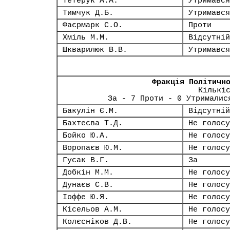
Тетерук А.А.
Утримався
Тимчук Д.Б.
Утримався
Фаєрмарк С.О.
Проти
Хміль М.М.
Відсутній
Шкварилюк В.В.
Утримався
Фракція Політичн
Кількі
За - 7 Проти - 0 Утрималис
Бакулін Є.М.
Відсутній
Бахтеєва Т.Д.
Не голосу
Бойко Ю.А.
Не голосу
Воропаєв Ю.М.
Не голосу
Гусак В.Г.
За
Добкін М.М.
Не голосу
Дунаєв С.В.
Не голосу
Іоффе Ю.Я.
Не голосу
Кісельов А.М.
Не голосу
Колєсніков Д.В.
Не голосу