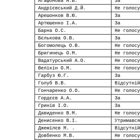
Агафонова Н.В.
За
Андрієвський Д.Й.
Не голосу
Арешонков В.Ю.
За
Артюшенко І.А.
За
Барна О.С.
Не голосу
Бєлькова О.В.
За
Богомолець О.В.
Не голосу
Бригинець О.М.
Не голосу
Вадатурський А.О.
Не голосу
Велікін О.М.
Не голосу
Гарбуз Ю.Г.
За
Голуб В.В.
Відсутній
Гончаренко О.О.
Не голосу
Гордєєв А.А.
За
Гринів І.О.
За
Давиденко В.М.
Не голосу
Денисенко В.І.
Утримався
Джемілєв М. .
Відсутній
Довбенко М.В.
Не голосу