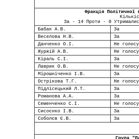
Фракція Політичної 
Кількі
За - 14 Проти - 0 Утримали
Бабак А.В.
За
Веселова Н.В.
За
Данченко О.І.
Не голосу
Журжій А.В.
Не голосу
Кіраль С.І.
За
Лаврик О.В.
Не голосу
Мірошніченко І.В.
За
Острікова Т.Г.
Не голосу
Підлісецький Л.Т.
За
Романова А.А.
За
Семенченко С.І.
Не голосу
Сисоєнко І.В.
За
Соболєв Є.В.
За
Група "П