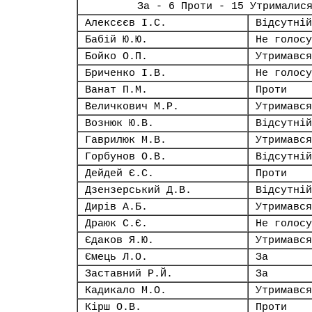
За - 6 Проти - 15 Утрималис
Алексєєв І.С.
Відсутній
Бабій Ю.Ю.
Не голосу
Бойко О.П.
Утримався
Бриченко І.В.
Не голосу
Ванат П.М.
Проти
Величкович М.Р.
Утримався
Вознюк Ю.В.
Відсутній
Гаврилюк М.В.
Утримався
Горбунов О.В.
Відсутній
Дейдей Є.С.
Проти
Дзензерський Д.В.
Відсутній
Дирів А.Б.
Утримався
Драюк С.Є.
Не голосу
Єдаков Я.Ю.
Утримався
Ємець Л.О.
За
Заставний Р.Й.
За
Кадикало М.О.
Утримався
Кірш О.В.
Проти