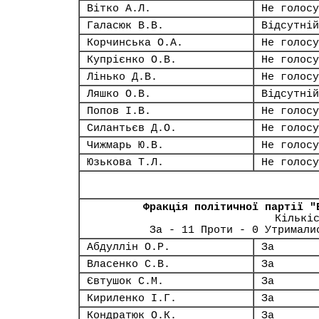
Вітко А.Л.
Не голосу
Галасюк В.В.
Відсутній
Корчинська О.А.
Не голосу
Купрієнко О.В.
Не голосу
Лінько Д.В.
Не голосу
Ляшко О.В.
Відсутній
Попов І.В.
Не голосу
Силантьєв Д.О.
Не голосу
Чижмарь Ю.В.
Не голосу
Юзькова Т.Л.
Не голосу
Фракція політичної партії "
Кількі
За - 11 Проти - 0 Утримали
Абдуллін О.Р.
За
Власенко С.В.
За
Євтушок С.М.
За
Кириленко І.Г.
За
Кондратюк О.К.
За