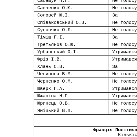
Сабашук П.П.
Не голосу
Савченко О.Ю.
Не голосу
Соловей Ю.І.
За
Співаковський О.В.
Не голосу
Сугоняко О.Л.
Не голосу
Тіміш Г.І.
За
Третьяков О.Ю.
Не голосу
Урбанський О.І.
Утримався
Фріз І.В.
Утримався
Хлань С.В.
За
Чепинога В.М.
Не голосу
Черненко О.М.
Не голосу
Шверк Г.А.
Утримався
Южаніна Н.П.
Утримався
Юринець О.В.
Не голосу
Яніцький В.П.
Не голосу
Фракція Політич
Кількі