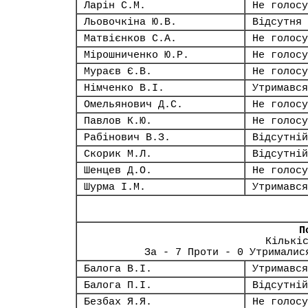
Ларін С.М.
Не голосу
Льовочкіна Ю.В.
Відсутня
Матвієнков С.А.
Не голосу
Мірошниченко Ю.Р.
Не голосу
Мураєв Є.В.
Не голосу
Німченко В.І.
Утримався
Омельянович Д.С.
Не голосу
Павлов К.Ю.
Не голосу
Рабінович В.З.
Відсутній
Скорик М.Л.
Відсутній
Шенцев Д.О.
Не голосу
Шурма І.М.
Утримався
П
Кількі
За - 7 Проти - 0 Утрималис
Балога В.І.
Утримався
Балога П.І.
Відсутній
Безбах Я.Я.
Не голосу