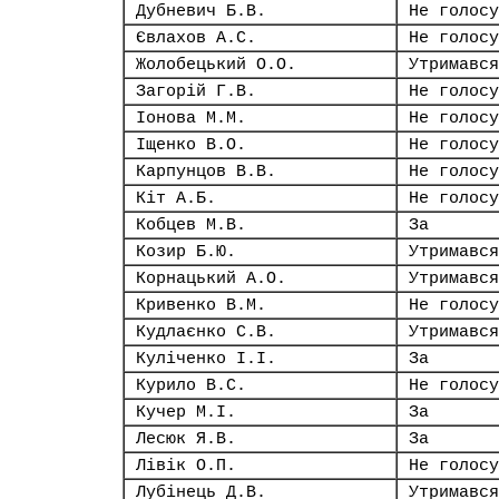
Дубневич Б.В.
Не голосу
Євлахов А.С.
Не голосу
Жолобецький О.О.
Утримався
Загорій Г.В.
Не голосу
Іонова М.М.
Не голосу
Іщенко В.О.
Не голосу
Карпунцов В.В.
Не голосу
Кіт А.Б.
Не голосу
Кобцев М.В.
За
Козир Б.Ю.
Утримався
Корнацький А.О.
Утримався
Кривенко В.М.
Не голосу
Кудлаєнко С.В.
Утримався
Куліченко І.І.
За
Курило В.С.
Не голосу
Кучер М.І.
За
Лесюк Я.В.
За
Лівік О.П.
Не голосу
Лубінець Д.В.
Утримався