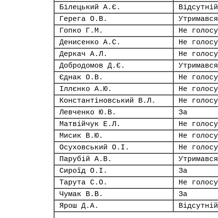
Білецький А.Є.
Відсутній
Герега О.В.
Утримався
Гопко Г.М.
Не голосу
Денисенко А.С.
Не голосу
Деркач А.Л.
Не голосу
Добродомов Д.Є.
Утримався
Єднак О.В.
Не голосу
Іллєнко А.Ю.
Не голосу
Константіновський В.Л.
Не голосу
Левченко Ю.В.
За
Матвійчук Е.Л.
Не голосу
Мисик В.Ю.
Не голосу
Осуховський О.І.
Не голосу
Парубій А.В.
Утримався
Сироїд О.І.
За
Тарута С.О.
Не голосу
Чумак В.В.
За
Ярош Д.А.
Відсутній