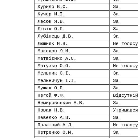
Курило В.С.
За
Кучер М.І.
За
Лесюк Я.В.
За
Лівік О.П.
За
Лубінець Д.В.
За
Люшняк М.В.
Не голосу
Македон Ю.М.
За
Матвієнко А.С.
За
Матузко О.О.
Не голосу
Мельник С.І.
За
Мельничук І.І.
За
Мушак О.П.
За
Негой Ф.Ф.
Відсутній
Немировський А.В.
За
Новак Н.В.
Утримався
Павелко А.В.
За
Палатний А.Л.
Не голосу
Петренко О.М.
За