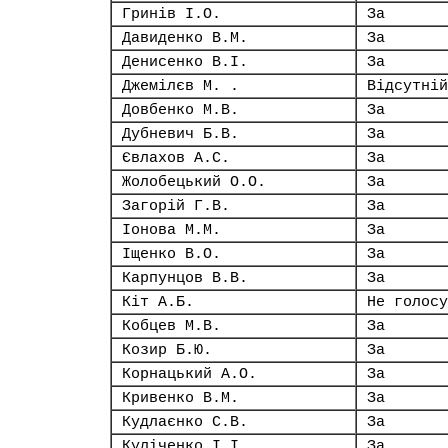
Гринів І.О.
За
Давиденко В.М.
За
Денисенко В.І.
За
Джемілєв М. .
Відсутній
Довбенко М.В.
За
Дубневич Б.В.
За
Євлахов А.С.
За
Жолобецький О.О.
За
Загорій Г.В.
За
Іонова М.М.
За
Іщенко В.О.
За
Карпунцов В.В.
За
Кіт А.Б.
Не голосу
Кобцев М.В.
За
Козир Б.Ю.
За
Корнацький А.О.
За
Кривенко В.М.
За
Кудлаєнко С.В.
За
Куліченко І.І.
За