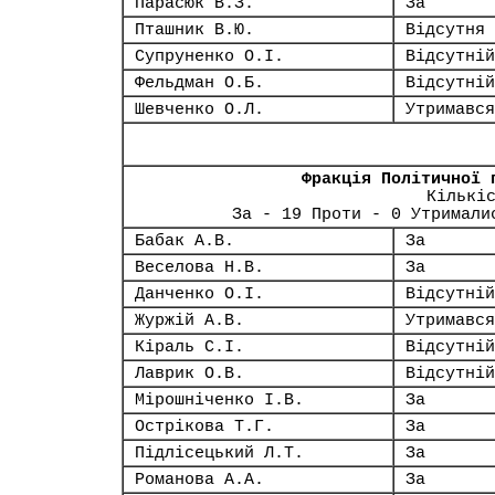
Парасюк В.З.
За
Пташник В.Ю.
Відсутня
Супруненко О.І.
Відсутній
Фельдман О.Б.
Відсутній
Шевченко О.Л.
Утримався
Фракція Політичної 
Кількі
За - 19 Проти - 0 Утримали
Бабак А.В.
За
Веселова Н.В.
За
Данченко О.І.
Відсутній
Журжій А.В.
Утримався
Кіраль С.І.
Відсутній
Лаврик О.В.
Відсутній
Мірошніченко І.В.
За
Острікова Т.Г.
За
Підлісецький Л.Т.
За
Романова А.А.
За