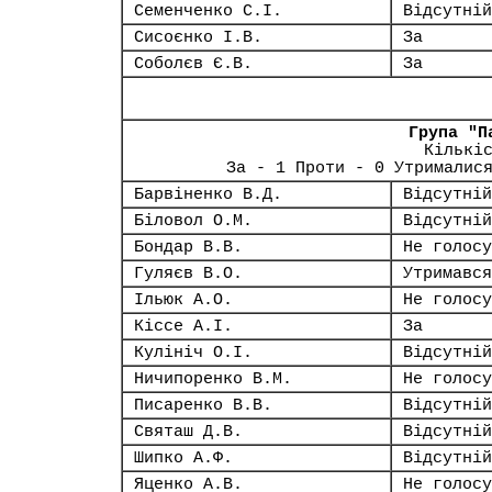
Семенченко С.І.
Відсутній
Сисоєнко І.В.
За
Соболєв Є.В.
За
Група "П
Кількі
За - 1 Проти - 0 Утрималис
Барвіненко В.Д.
Відсутній
Біловол О.М.
Відсутній
Бондар В.В.
Не голосу
Гуляєв В.О.
Утримався
Ільюк А.О.
Не голосу
Кіссе А.І.
За
Кулініч О.І.
Відсутній
Ничипоренко В.М.
Не голосу
Писаренко В.В.
Відсутній
Святаш Д.В.
Відсутній
Шипко А.Ф.
Відсутній
Яценко А.В.
Не голосу