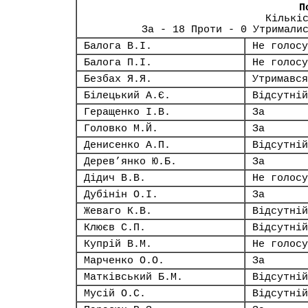
П
Кількі
За - 18 Проти - 0 Утримали
Балога В.І.
Не голосу
Балога П.І.
Не голосу
Безбах Я.Я.
Утримався
Білецький А.Є.
Відсутній
Геращенко І.В.
За
Головко М.Й.
За
Денисенко А.П.
Відсутній
Дерев’янко Ю.Б.
За
Дідич В.В.
Не голосу
Дубінін О.І.
За
Жеваго К.В.
Відсутній
Клюєв С.П.
Відсутній
Купрій В.М.
Не голосу
Марченко О.О.
За
Матківський Б.М.
Відсутній
Мусій О.С.
Відсутній