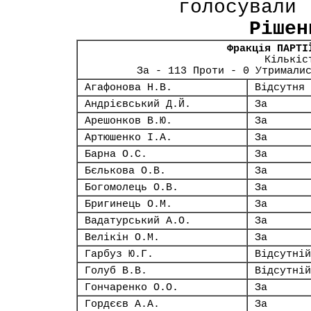
голосували 
Рішен
Фракція ПАРТІ
Кількіс
За - 113 Проти - 0 Утримали
Агафонова Н.В.
Відсутня
Андрієвський Д.Й.
За
Арешонков В.Ю.
За
Артюшенко І.А.
За
Барна О.С.
За
Бєлькова О.В.
За
Богомолець О.В.
За
Бригинець О.М.
За
Вадатурський А.О.
За
Велікін О.М.
За
Гарбуз Ю.Г.
Відсутній
Голуб В.В.
Відсутній
Гончаренко О.О.
За
Гордєєв А.А.
За