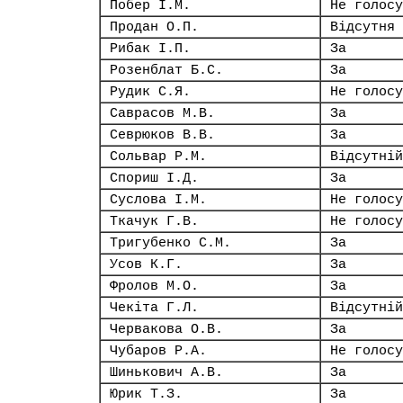
Побер І.М.
Не голосу
Продан О.П.
Відсутня
Рибак І.П.
За
Розенблат Б.С.
За
Рудик С.Я.
Не голосу
Саврасов М.В.
За
Севрюков В.В.
За
Сольвар Р.М.
Відсутній
Спориш І.Д.
За
Суслова І.М.
Не голосу
Ткачук Г.В.
Не голосу
Тригубенко С.М.
За
Усов К.Г.
За
Фролов М.О.
За
Чекіта Г.Л.
Відсутній
Червакова О.В.
За
Чубаров Р.А.
Не голосу
Шинькович А.В.
За
Юрик Т.З.
За