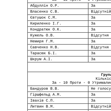
Абдуллін О.Р.
За
Власенко С.В.
Відсутній
Євтушок С.М.
За
Кириленко І.Г.
За
Кондратюк О.К.
За
Кужель О.В.
Відсутня
Немиря Г.М.
За
Савченко Н.В.
Відсутня
Тарасюк Б.І.
За
Шкрум А.І.
За
Груп
Кількі
За - 10 Проти - 0 Утримали
Бандуров В.В.
Не голосу
Гіршфельд А.М.
За
Івахів С.П.
За
Литвин В.М.
Відсутній