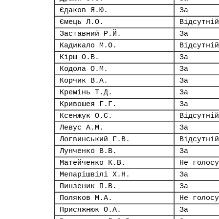
Єдаков Я.Ю.
За
Ємець Л.О.
Відсутній
Заставний Р.Й.
За
Кадикало М.О.
Відсутній
Кірш О.В.
За
Кодола О.М.
За
Корчик В.А.
За
Кремінь Т.Д.
За
Кривошея Г.Г.
За
Ксенжук О.С.
Відсутній
Левус А.М.
За
Логвинський Г.В.
Відсутній
Лунченко В.В.
За
Матейченко К.В.
Не голосу
Мепарішвілі Х.Н.
За
Пинзеник П.В.
За
Поляков М.А.
Не голосу
Присяжнюк О.А.
За