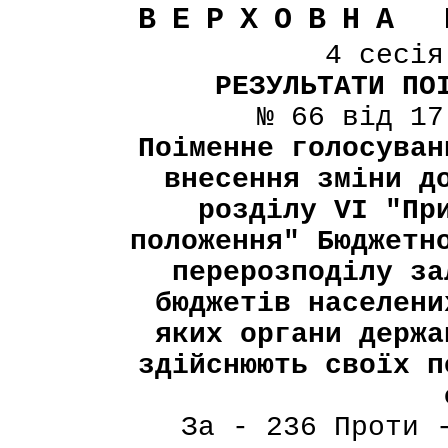
ВЕРХОВНА 
4 сесі
РЕЗУЛЬТАТИ ПО
№ 66 від 17
Поіменне голосуван
внесення зміни д
розділу VI "Пр
положення" Бюджетн
перерозподілу за
бюджетів населени
яких органи держа
здійснюють своїх п
За - 236 Проти 