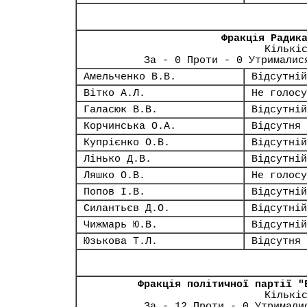
Фракція Радик
Кількі
За - 0 Проти - 0 Утрималис
Амельченко В.В.
Відсутній
Вітко А.Л.
Не голосу
Галасюк В.В.
Відсутній
Корчинська О.А.
Відсутня
Купрієнко О.В.
Відсутній
Лінько Д.В.
Відсутній
Ляшко О.В.
Не голосу
Попов І.В.
Відсутній
Силантьєв Д.О.
Відсутній
Чижмарь Ю.В.
Відсутній
Юзькова Т.Л.
Відсутня
Фракція політичної партії "
Кількі
За - 12 Проти - 0 Утримали