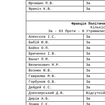
Юрчишин П.В.
За
Яриніч К.В.
За
Фракція Політич
Кількі
За - 63 Проти - 0 Утримали
Алексєєв І.С.
За
Бабій Ю.Ю.
За
Бойко О.П.
За
Бриченко І.В.
За
Ванат П.М.
За
Величкович М.Р.
За
Вознюк Ю.В.
За
Гаврилюк М.В.
За
Горбунов О.В.
За
Дейдей Є.С.
За
Дзензерський Д.В.
Відсутній
Дирів А.Б.
За
Драюк С.Є.
За