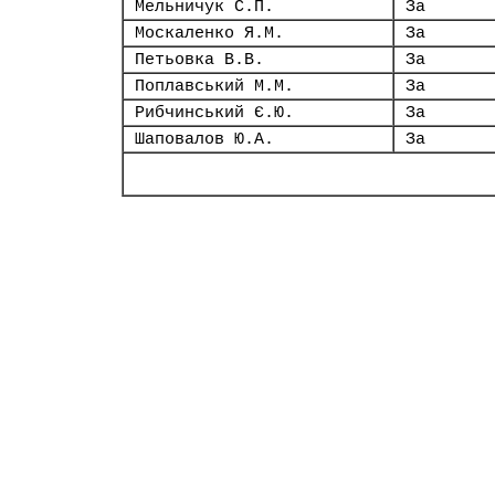
Мельничук С.П.
За
Москаленко Я.М.
За
Петьовка В.В.
За
Поплавський М.М.
За
Рибчинський Є.Ю.
За
Шаповалов Ю.А.
За