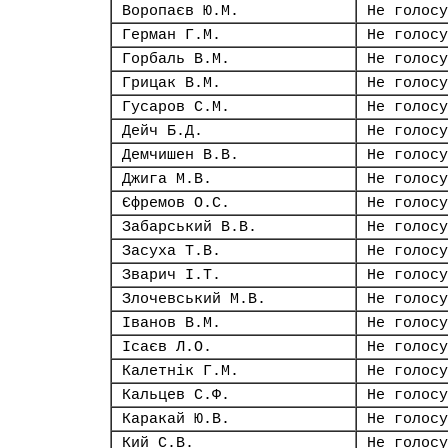
Воропаєв Ю.М.
Не голосу
Герман Г.М.
Не голосу
Горбаль В.М.
Не голосу
Грицак В.М.
Не голосу
Гусаров С.М.
Не голосу
Дейч Б.Д.
Не голосу
Демчишен В.В.
Не голосу
Джига М.В.
Не голосу
Єфремов О.С.
Не голосу
Забарський В.В.
Не голосу
Засуха Т.В.
Не голосу
Зварич І.Т.
Не голосу
Злочевський М.В.
Не голосу
Іванов В.М.
Не голосу
Ісаєв Л.О.
Не голосу
Калетнік Г.М.
Не голосу
Кальцев С.Ф.
Не голосу
Каракай Ю.В.
Не голосу
Кий С.В.
Не голосу