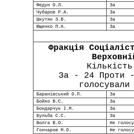
Федун О.Л.
За
Чубаров Р.А.
За
Шкутяк З.В.
За
Ющенко П.А.
За
Фракція Соціаліс
Верховні
Кількість
За - 24 Проти 
голосували
Баранівський О.П.
За
Бойко В.С.
За
Бондарчук І.М.
За
Бульба С.С.
За
Волга В.О.
Не голосу
Гончаров М.О.
Не голосу