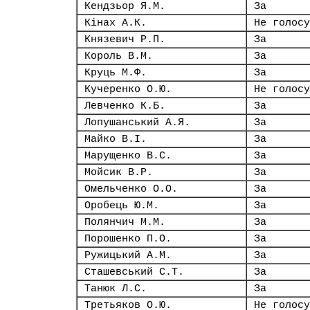
Кендзьор Я.М.
За
Кінах А.К.
Не голосу
Князевич Р.П.
За
Король В.М.
За
Круць М.Ф.
За
Кучеренко О.Ю.
Не голосу
Левченко К.Б.
За
Лопушанський А.Я.
За
Майко В.І.
За
Марущенко В.С.
За
Мойсик В.Р.
За
Омельченко О.О.
За
Оробець Ю.М.
За
Полянчич М.М.
За
Порошенко П.О.
За
Ружицький А.М.
За
Сташевський С.Т.
За
Танюк Л.С.
За
Третьяков О.Ю.
Не голосу