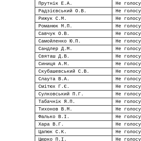
Прутнік Е.А.
Не голосу
Радзієвський О.В.
Не голосу
Рижук С.М.
Не голосу
Романюк М.П.
Не голосу
Савчук О.В.
Не голосу
Самойленко Ю.П.
Не голосу
Сандлер Д.М.
Не голосу
Святаш Д.В.
Не голосу
Синиця А.М.
Не голосу
Скубашевський С.В.
Не голосу
Слаута В.А.
Не голосу
Смітюх Г.Є.
Не голосу
Сулковський П.Г.
Не голосу
Табачнік Я.П.
Не голосу
Тихонов В.М.
Не голосу
Фалько В.І.
Не голосу
Хара В.Г.
Не голосу
Цапюк С.К.
Не голосу
Цюрко П.І.
Не голосу