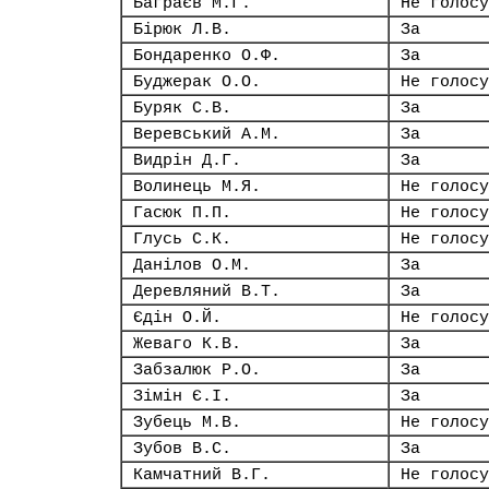
Баграєв М.Г.
Не голосу
Бірюк Л.В.
За
Бондаренко О.Ф.
За
Буджерак О.О.
Не голосу
Буряк С.В.
За
Веревський А.М.
За
Видрін Д.Г.
За
Волинець М.Я.
Не голосу
Гасюк П.П.
Не голосу
Глусь С.К.
Не голосу
Данілов О.М.
За
Деревляний В.Т.
За
Єдін О.Й.
Не голосу
Жеваго К.В.
За
Забзалюк Р.О.
За
Зімін Є.І.
За
Зубець М.В.
Не голосу
Зубов В.С.
За
Камчатний В.Г.
Не голосу