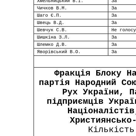
Хмельницький В.І.
За
Чичков В.М.
За
Шаго Є.П.
За
Швець В.Д.
За
Шевчук С.В.
Не голосу
Шишкіна З.Л.
За
Шлемко Д.В.
За
Яворівський В.О.
За
Фракція Блоку Н
партія Народний Со
Рух України, П
підприємців Украї
Націоналістів
Християнсько
Кількість