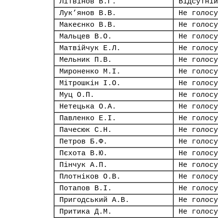
Літвінов В.Г.
Відсутній
Лук’янов В.В.
Не голосу
Макеєнко В.В.
Не голосу
Мальцев В.О.
Не голосу
Матвійчук Е.Л.
Не голосу
Мельник П.В.
Не голосу
Мироненко М.І.
Не голосу
Мітрошкін І.О.
Не голосу
Муц О.П.
Не голосу
Нетецька О.А.
Не голосу
Павленко Е.І.
Не голосу
Пачесюк С.Н.
Не голосу
Петров Б.Ф.
Не голосу
Пєхота В.Ю.
Не голосу
Пінчук А.П.
Не голосу
Плотніков О.В.
Не голосу
Потапов В.І.
Не голосу
Пригодський А.В.
Не голосу
Притика Д.М.
Не голосу