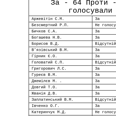
За - 64 Проти 
голосували
Аржевітін С.М.
За
Безсмертний Р.П.
Не голосу
Бичков С.А.
За
Богашева Н.В.
За
Борисов В.Д.
Відсутній
В’язівський В.М.
За
Гірник Є.О.
За
Головатий С.П.
Відсутній
Григорович Л.С.
За
Гуреєв В.М.
За
Джемілєв М. .
За
Довгий Т.О.
За
Жванія Д.В.
За
Заплатинський В.М.
Відсутній
Івченко О.Г.
За
Катеринчук М.Д.
Не голосу