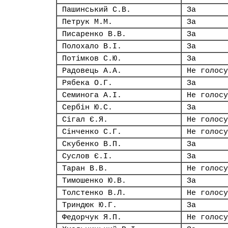
Пашинський С.В.
За
Петрук М.М.
За
Писаренко В.В.
За
Полохало В.І.
За
Потімков С.Ю.
За
Радовець А.А.
Не голосу
Рябека О.Г.
За
Семинога А.І.
Не голосу
Сербін Ю.С.
За
Сігал Є.Я.
Не голосу
Сінченко С.Г.
Не голосу
Скубенко В.П.
За
Суслов Є.І.
За
Таран В.В.
Не голосу
Тимошенко Ю.В.
За
Толстенко В.Л.
Не голосу
Триндюк Ю.Г.
За
Федорчук Я.П.
Не голосу