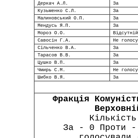
Деркач А.Л.
За
Кузьменко С.Л.
За
Малиновський О.П.
За
Мендусь Я.П.
За
Мороз О.О.
Відсутній
Савосін Г.А.
Не голосу
Сільченко В.А.
За
Тарасов В.В.
За
Цушко В.П.
За
Чмирь С.М.
Не голосу
Шибко В.Я.
За
Фракція Комуніст
Верховні
Кількість
За - 0 Проти -
голосували 