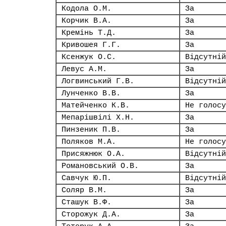
Кодола О.М.
За
Корчик В.А.
За
Кремінь Т.Д.
За
Кривошея Г.Г.
За
Ксенжук О.С.
Відсутній
Левус А.М.
За
Логвинський Г.В.
Відсутній
Лунченко В.В.
За
Матейченко К.В.
Не голосу
Мепарішвілі Х.Н.
За
Пинзеник П.В.
За
Поляков М.А.
Не голосу
Присяжнюк О.А.
Відсутній
Романовський О.В.
За
Савчук Ю.П.
Відсутній
Соляр В.М.
За
Сташук В.Ф.
За
Сторожук Д.А.
За