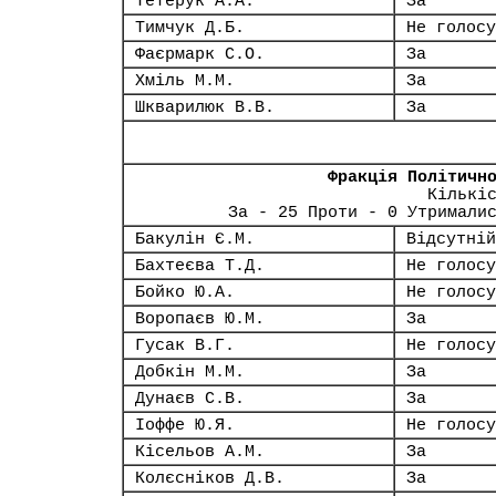
Тетерук А.А.
За
Тимчук Д.Б.
Не голосу
Фаєрмарк С.О.
За
Хміль М.М.
За
Шкварилюк В.В.
За
Фракція Політичн
Кількі
За - 25 Проти - 0 Утримали
Бакулін Є.М.
Відсутній
Бахтеєва Т.Д.
Не голосу
Бойко Ю.А.
Не голосу
Воропаєв Ю.М.
За
Гусак В.Г.
Не голосу
Добкін М.М.
За
Дунаєв С.В.
За
Іоффе Ю.Я.
Не голосу
Кісельов А.М.
За
Колєсніков Д.В.
За