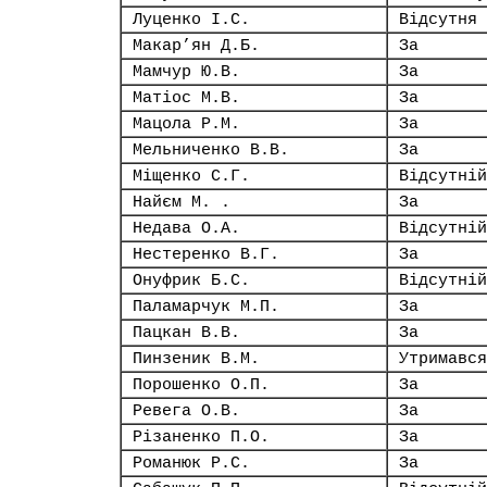
Луценко І.С.
Відсутня
Макар’ян Д.Б.
За
Мамчур Ю.В.
За
Матіос М.В.
За
Мацола Р.М.
За
Мельниченко В.В.
За
Міщенко С.Г.
Відсутній
Найєм М. .
За
Недава О.А.
Відсутній
Нестеренко В.Г.
За
Онуфрик Б.С.
Відсутній
Паламарчук М.П.
За
Пацкан В.В.
За
Пинзеник В.М.
Утримався
Порошенко О.П.
За
Ревега О.В.
За
Різаненко П.О.
За
Романюк Р.С.
За