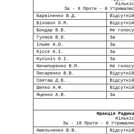
Кількі
За - 8 Проти - 0 Утримали
Барвіненко В.Д.
Відсутній
Біловол О.М.
Відсутній
Бондар В.В.
Не голосу
Гуляєв В.О.
За
Ільюк А.О.
За
Кіссе А.І.
За
Кулініч О.І.
За
Ничипоренко В.М.
Не голосу
Писаренко В.В.
Відсутній
Святаш Д.В.
Відсутній
Шипко А.Ф.
Відсутній
Яценко А.В.
За
Фракція Радик
Кількі
За - 18 Проти - 0 Утримали
Амельченко В.В.
Відсутній