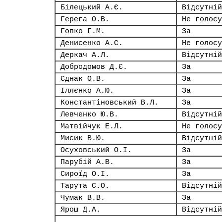
Білецький А.Є.
Відсутній
Герега О.В.
Не голосу
Гопко Г.М.
За
Денисенко А.С.
Не голосу
Деркач А.Л.
Відсутній
Добродомов Д.Є.
За
Єднак О.В.
За
Іллєнко А.Ю.
За
Константіновський В.Л.
За
Левченко Ю.В.
Відсутній
Матвійчук Е.Л.
Не голосу
Мисик В.Ю.
Відсутній
Осуховський О.І.
За
Парубій А.В.
За
Сироїд О.І.
За
Тарута С.О.
Відсутній
Чумак В.В.
За
Ярош Д.А.
Відсутній