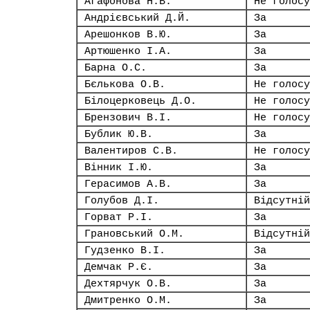
Агафонова Н.В.
Не голосу
Андрієвський Д.Й.
За
Арешонков В.Ю.
За
Артюшенко І.А.
За
Барна О.С.
За
Бєлькова О.В.
Не голосу
Білоцерковець Д.О.
Не голосу
Брензович В.І.
Не голосу
Бублик Ю.В.
За
Валентиров С.В.
Не голосу
Вінник І.Ю.
За
Герасимов А.В.
За
Голубов Д.І.
Відсутній
Горват Р.І.
За
Грановський О.М.
Відсутній
Гудзенко В.І.
За
Демчак Р.Є.
За
Дехтярчук О.В.
За
Дмитренко О.М.
За