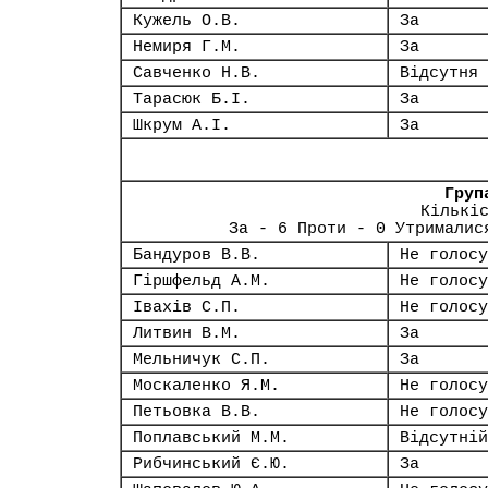
Кужель О.В.
За
Немиря Г.М.
За
Савченко Н.В.
Відсутня
Тарасюк Б.І.
За
Шкрум А.І.
За
Груп
Кількі
За - 6 Проти - 0 Утрималис
Бандуров В.В.
Не голосу
Гіршфельд А.М.
Не голосу
Івахів С.П.
Не голосу
Литвин В.М.
За
Мельничук С.П.
За
Москаленко Я.М.
Не голосу
Петьовка В.В.
Не голосу
Поплавський М.М.
Відсутній
Рибчинський Є.Ю.
За