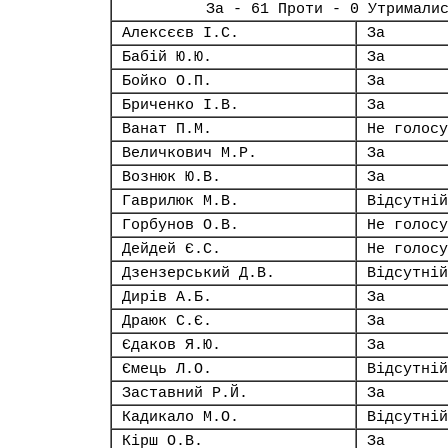
За - 61 Проти - 0 Утримали
Алексєєв І.С.
За
Бабій Ю.Ю.
За
Бойко О.П.
За
Бриченко І.В.
За
Ванат П.М.
Не голосу
Величкович М.Р.
За
Вознюк Ю.В.
За
Гаврилюк М.В.
Відсутній
Горбунов О.В.
Не голосу
Дейдей Є.С.
Не голосу
Дзензерський Д.В.
Відсутній
Дирів А.Б.
За
Драюк С.Є.
За
Єдаков Я.Ю.
За
Ємець Л.О.
Відсутній
Заставний Р.Й.
За
Кадикало М.О.
Відсутній
Кірш О.В.
За