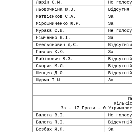
Ларін С.М.
Не голосу
Льовочкіна Ю.В.
Відсутня
Матвієнков С.А.
За
Мірошниченко Ю.Р.
За
Мураєв Є.В.
Не голосу
Німченко В.І.
За
Омельянович Д.С.
Відсутній
Павлов К.Ю.
За
Рабінович В.З.
Відсутній
Скорик М.Л.
Відсутній
Шенцев Д.О.
Відсутній
Шурма І.М.
За
П
Кількі
За - 17 Проти - 0 Утримали
Балога В.І.
Не голосу
Балога П.І.
Відсутній
Безбах Я.Я.
За