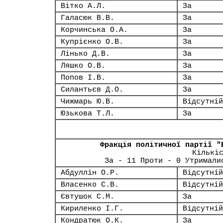
Вітко А.Л.
За
Галасюк В.В.
За
Корчинська О.А.
За
Купрієнко О.В.
За
Лінько Д.В.
За
Ляшко О.В.
За
Попов І.В.
За
Силантьєв Д.О.
За
Чижмарь Ю.В.
Відсутній
Юзькова Т.Л.
За
Фракція політичної партії "
Кількі
За - 11 Проти - 0 Утримали
Абдуллін О.Р.
Відсутній
Власенко С.В.
Відсутній
Євтушок С.М.
За
Кириленко І.Г.
Відсутній
Кондратюк О.К.
За