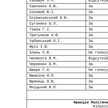
Сабашук П.П.
Відсутній
Савченко О.Ю.
За
Соловей Ю.І.
За
Співаковський О.В.
За
Сугоняко О.Л.
За
Тіміш Г.І.
За
Третьяков О.Ю.
За
Урбанський О.І.
За
Фріз І.В.
За
Хлань С.В.
Не голосу
Чепинога В.М.
Відсутній
Черненко О.М.
За
Шверк Г.А.
Не голосу
Южаніна Н.П.
За
Юринець О.В.
За
Яніцький В.П.
За
Фракція Політич
Кількі