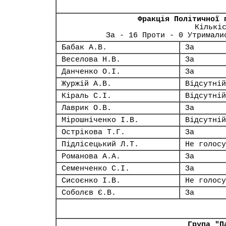
Фракція Політичної 
Кількі
За - 16 Проти - 0 Утримали
Бабак А.В.
За
Веселова Н.В.
За
Данченко О.І.
За
Журжій А.В.
Відсутній
Кіраль С.І.
Відсутній
Лаврик О.В.
За
Мірошніченко І.В.
Відсутній
Острікова Т.Г.
За
Підлісецький Л.Т.
Не голосу
Романова А.А.
За
Семенченко С.І.
За
Сисоєнко І.В.
Не голосу
Соболєв Є.В.
За
Група "П