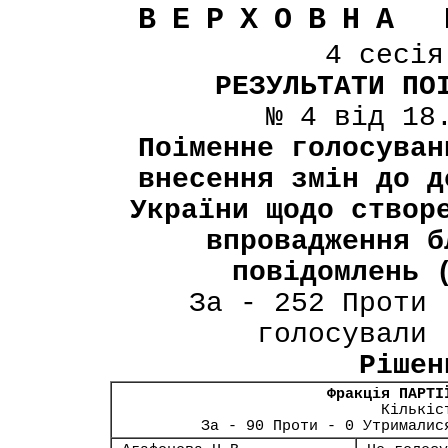
ВЕРХОВНА 
4 сесі
РЕЗУЛЬТАТИ ПО
№ 4 від 18
Поіменне голосуван
внесення змін до д
України щодо створ
впровадження б
повідомлень 
За - 252 Проти 
голосували 
Рішен
Фракція ПАРТІ
Кількіс
За - 90 Проти - 0 Утрималис