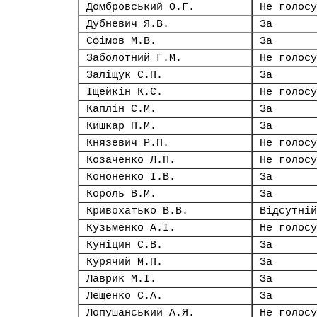
Домбровський О.Г.
Не голосу
Дубневич Я.В.
За
Єфімов М.В.
За
Заболотний Г.М.
Не голосу
Заліщук С.П.
За
Іщейкін К.Є.
Не голосу
Каплін С.М.
За
Кишкар П.М.
За
Князевич Р.П.
Не голосу
Козаченко Л.П.
Не голосу
Кононенко І.В.
За
Король В.М.
За
Кривохатько В.В.
Відсутній
Кузьменко А.І.
Не голосу
Куніцин С.В.
За
Курячий М.П.
За
Лаврик М.І.
За
Лещенко С.А.
За
Лопушанський А.Я.
Не голосу