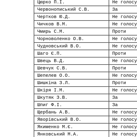
Цюрко П.І.
Не голосу
Червонописький С.В.
За
Чертков Ю.Д.
Не голосу
Чичков В.М.
Не голосу
Чмирь С.М.
Проти
Чорноволенко О.В.
Не голосу
Чудновський В.О.
Не голосу
Шаго Є.П.
Проти
Швець В.Д.
Не голосу
Шевчук С.В.
Проти
Шепелев О.О.
Не голосу
Шишкіна З.Л.
Проти
Шкіря І.М.
Не голосу
Шкутяк З.В.
За
Шпиг Ф.І.
За
Щербань А.В.
Не голосу
Яворівський В.О.
Не голосу
Якименко М.Є.
Не голосу
Янковський М.А.
Не голосу