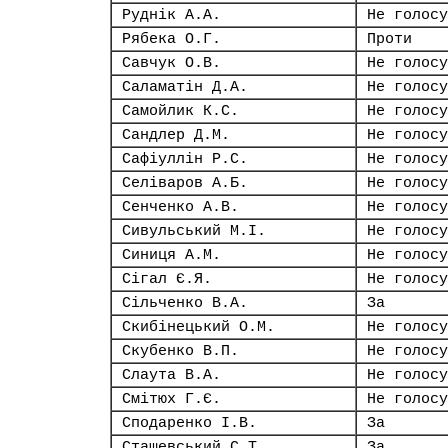
Руднік А.А.
Не голосу
Рябека О.Г.
Проти
Савчук О.В.
Не голосу
Саламатін Д.А.
Не голосу
Самойлик К.С.
Не голосу
Сандлер Д.М.
Не голосу
Сафіуллін Р.С.
Не голосу
Селіваров А.Б.
Не голосу
Сенченко А.В.
Не голосу
Сивульський М.І.
Не голосу
Синиця А.М.
Не голосу
Сігал Є.Я.
Не голосу
Сільченко В.А.
За
Скибінецький О.М.
Не голосу
Скубенко В.П.
Не голосу
Слаута В.А.
Не голосу
Смітюх Г.Є.
Не голосу
Сподаренко І.В.
За
Сташевський С.Т.
За