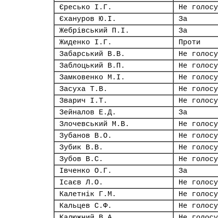
Єресько І.Г.
Не голосу
Єхануров Ю.І.
За
Жебрівський П.І.
За
Жиденко І.Г.
Проти
Забарський В.В.
Не голосу
Заблоцький В.П.
Не голосу
Замковенко М.І.
Не голосу
Засуха Т.В.
Не голосу
Зварич І.Т.
Не голосу
Зейналов Е.Д.
За
Злочевський М.В.
Не голосу
Зубанов В.О.
Не голосу
Зубик В.В.
Не голосу
Зубов В.С.
Не голосу
Івченко О.Г.
За
Ісаєв Л.О.
Не голосу
Калетнік Г.М.
Не голосу
Кальцев С.Ф.
Не голосу
Калюжний В.А.
Не голосу