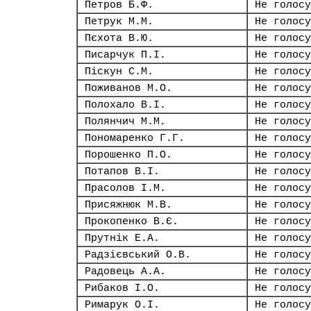
Петров Б.Ф.
Не голосу
Петрук М.М.
Не голосу
Пєхота В.Ю.
Не голосу
Писарчук П.І.
Не голосу
Піскун С.М.
Не голосу
Поживанов М.О.
Не голосу
Полохало В.І.
Не голосу
Полянчич М.М.
Не голосу
Пономаренко Г.Г.
Не голосу
Порошенко П.О.
Не голосу
Потапов В.І.
Не голосу
Прасолов І.М.
Не голосу
Присяжнюк М.В.
Не голосу
Прокопенко В.Є.
Не голосу
Прутнік Е.А.
Не голосу
Радзієвський О.В.
Не голосу
Радовець А.А.
Не голосу
Рибаков І.О.
Не голосу
Римарук О.І.
Не голосу