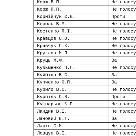
Корж В.П.
Не голосу
Корж П.П.
Не голосу
Корнійчук Є.В.
Проти
Король В.М.
Не голосу
Костенко П.І.
Не голосу
Кравцов О.О.
Не голосу
Кравчук П.К.
Не голосу
Круглов М.П.
Не голосу
Круць М.Ф.
За
Кузьменко П.П.
Не голосу
Куйбіда В.С.
За
Кунченко О.П.
За
Курило В.С.
Не голосу
Курпіль С.В.
Проти
Кушнарьов Є.П.
Не голосу
Ландик В.І.
Не голосу
Лановий В.Т.
За
Ларін С.М.
Не голосу
Левцун В.І.
Не голосу