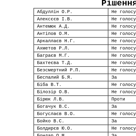
Рішенн
Абдуллін О.Р.
Не голосу
Алексєєв І.В.
Не голосу
Антемюк А.Д.
Не голосу
Антіпов О.М.
Не голосу
Аркаллаєв Н.Г.
Не голосу
Ахметов Р.Л.
Не голосу
Баграєв М.Г.
Не голосу
Бахтеєва Т.Д.
Не голосу
Безсмертний Р.П.
Не голосу
Беспалий Б.Я.
За
Біба В.Т.
Не голосу
Білозір О.В.
Не голосу
Бірюк Л.В.
Проти
Богачук В.С.
За
Богуслаєв В.О.
Не голосу
Бойко В.С.
За
Болдирєв Ю.О.
Не голосу
Бондар О.М.
За