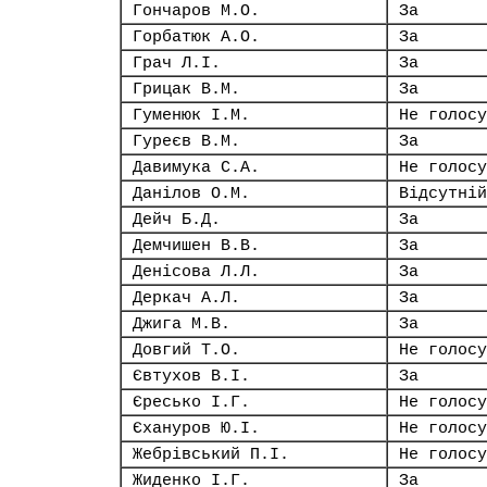
Гончаров М.О.
За
Горбатюк А.О.
За
Грач Л.І.
За
Грицак В.М.
За
Гуменюк І.М.
Не голосу
Гуреєв В.М.
За
Давимука С.А.
Не голосу
Данілов О.М.
Відсутній
Дейч Б.Д.
За
Демчишен В.В.
За
Денісова Л.Л.
За
Деркач А.Л.
За
Джига М.В.
За
Довгий Т.О.
Не голосу
Євтухов В.І.
За
Єресько І.Г.
Не голосу
Єхануров Ю.І.
Не голосу
Жебрівський П.І.
Не голосу
Жиденко І.Г.
За