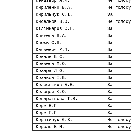
Кендзьор Я.М.
Не голосу
Кириленко В.А.
Не голосу
Кирильчук Є.І.
За
Кисельов В.О.
Не голосу
Кілінкаров С.П.
За
Климець П.А.
За
Клюєв С.П.
За
Князевич Р.П.
За
Коваль В.С.
За
Ковзель М.О.
За
Кожара Л.О.
За
Козаков І.В.
За
Колесніков Б.В.
За
Колоцей Ю.О.
За
Кондратьєва Т.В.
За
Корж В.П.
За
Корж П.П.
За
Корнійчук Є.В.
Не голосу
Король В.М.
Не голосу