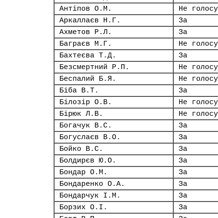
Антіпов О.М.
Не голосу
Аркаллаєв Н.Г.
За
Ахметов Р.Л.
За
Баграєв М.Г.
Не голосу
Бахтеєва Т.Д.
За
Безсмертний Р.П.
Не голосу
Беспалий Б.Я.
Не голосу
Біба В.Т.
За
Білозір О.В.
Не голосу
Бірюк Л.В.
Не голосу
Богачук В.С.
За
Богуслаєв В.О.
За
Бойко В.С.
За
Болдирєв Ю.О.
За
Бондар О.М.
За
Бондаренко О.А.
За
Бондарчук І.М.
За
Борзих О.І.
За