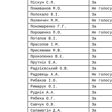
Піскун С.М.
За
Поживанов М.О.
Не голосу
Полохало В.І.
За
Полянчич М.М.
Не голосу
Пономаренко Г.Г.
За
Порошенко П.О.
Не голосу
Потапов В.І.
За
Прасолов І.М.
За
Присяжнюк М.В.
За
Прокопенко В.Є.
За
Прутнік Е.А.
За
Радзієвський О.В.
За
Радовець А.А.
Не голосу
Рибаков І.О.
Не голосу
Римарук О.І.
За
Руднік А.А.
За
Рябека О.Г.
За
Савчук О.В.
За
Саламатін Д.А.
За