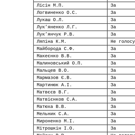
Лісін М.П.
За
Логвиненко О.С.
За
Лукаш О.Л.
За
Лук’яненко Л.Г.
За
Лук’янчук Р.В.
За
Ляпіна К.М.
Не голосу
Майборода С.Ф.
За
Макеєнко В.В.
За
Малиновський О.П.
За
Мальцев В.О.
За
Мармазов Є.В.
За
Мартинюк А.І.
За
Матвєєв В.Г.
За
Матвієнков С.А.
За
Матюха В.В.
За
Мельник С.А.
За
Мироненко М.І.
За
Мітрошкін І.О.
За