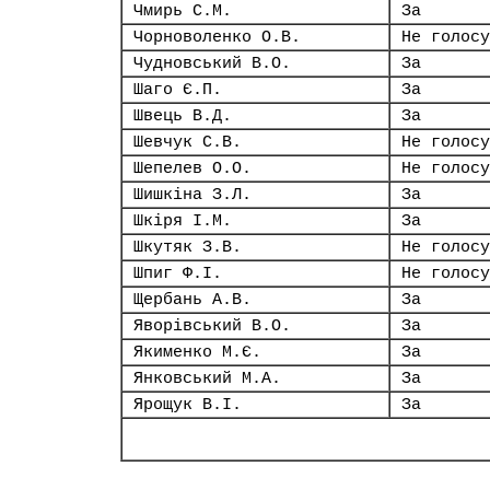
Чмирь С.М.
За
Чорноволенко О.В.
Не голосу
Чудновський В.О.
За
Шаго Є.П.
За
Швець В.Д.
За
Шевчук С.В.
Не голосу
Шепелев О.О.
Не голосу
Шишкіна З.Л.
За
Шкіря І.М.
За
Шкутяк З.В.
Не голосу
Шпиг Ф.І.
Не голосу
Щербань А.В.
За
Яворівський В.О.
За
Якименко М.Є.
За
Янковський М.А.
За
Ярощук В.І.
За