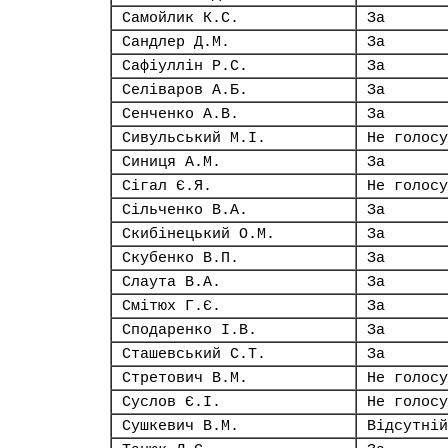
Самойлик К.С.
За
Сандлер Д.М.
За
Сафіуллін Р.С.
За
Селіваров А.Б.
За
Сенченко А.В.
За
Сивульський М.І.
Не голосу
Синиця А.М.
За
Сігал Є.Я.
Не голосу
Сільченко В.А.
За
Скибінецький О.М.
За
Скубенко В.П.
За
Слаута В.А.
За
Смітюх Г.Є.
За
Сподаренко І.В.
За
Сташевський С.Т.
За
Стретович В.М.
Не голосу
Суслов Є.І.
Не голосу
Сушкевич В.М.
Відсутній