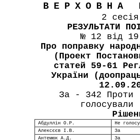
ВЕРХОВНА 
2 сесі
РЕЗУЛЬТАТИ ПО
№ 12 від 19
Про поправку народ
(Проект Постанов
статей 59-61 Рег
України (доопрац
12.09.2
За - 342 Проти 
голосували 
Рішен
Абдуллін О.Р.
Не голосу
Алексєєв І.В.
За
Антемюк А.Д.
За