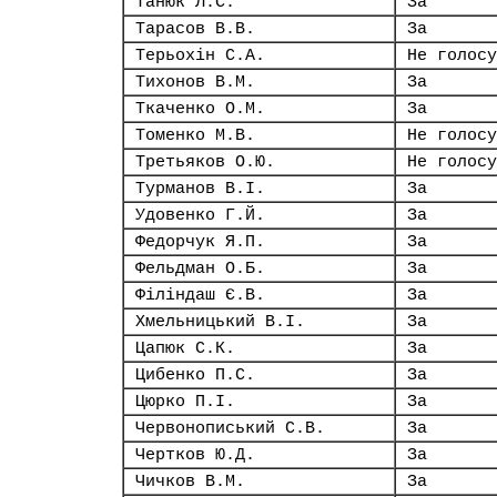
Танюк Л.С.
За
Тарасов В.В.
За
Терьохін С.А.
Не голосу
Тихонов В.М.
За
Ткаченко О.М.
За
Томенко М.В.
Не голосу
Третьяков О.Ю.
Не голосу
Турманов В.І.
За
Удовенко Г.Й.
За
Федорчук Я.П.
За
Фельдман О.Б.
За
Філіндаш Є.В.
За
Хмельницький В.І.
За
Цапюк С.К.
За
Цибенко П.С.
За
Цюрко П.І.
За
Червонописький С.В.
За
Чертков Ю.Д.
За
Чичков В.М.
За