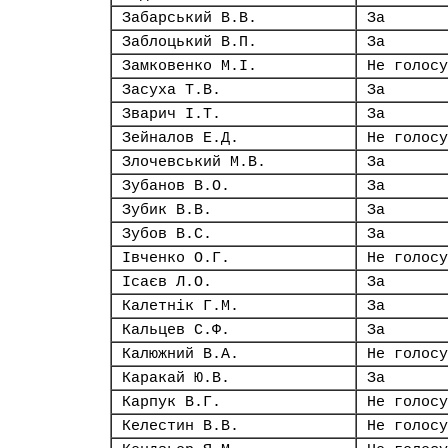
Забарський В.В.
За
Заблоцький В.П.
За
Замковенко М.І.
Не голосу
Засуха Т.В.
За
Зварич І.Т.
За
Зейналов Е.Д.
Не голосу
Злочевський М.В.
За
Зубанов В.О.
За
Зубик В.В.
За
Зубов В.С.
За
Івченко О.Г.
Не голосу
Ісаєв Л.О.
За
Калетнік Г.М.
За
Кальцев С.Ф.
За
Калюжний В.А.
Не голосу
Каракай Ю.В.
За
Карпук В.Г.
Не голосу
Келестин В.В.
Не голосу