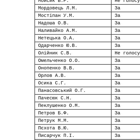
Мойсик В.Р.
Не голосу
Мордовець Л.М.
За
Мостіпан У.М.
За
Надоша О.В.
За
Наливайко А.М.
За
Нетецька О.А.
За
Одарченко Ю.В.
За
Олійник С.В.
Не голосу
Омельченко О.О.
За
Онопенко В.В.
За
Орлов А.В.
За
Осика С.Г.
За
Панасовський О.Г.
За
Пачесюк С.Н.
За
Пеклушенко О.М.
За
Петров Б.Ф.
За
Петрук М.М.
За
Пєхота В.Ю.
За
Писарчук П.І.
За