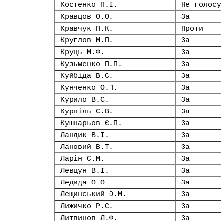
Костенко П.І.
Не голосу
Кравцов О.О.
За
Кравчук П.К.
Проти
Круглов М.П.
За
Круць М.Ф.
За
Кузьменко П.П.
За
Куйбіда В.С.
За
Кунченко О.П.
За
Курило В.С.
За
Курпіль С.В.
За
Кушнарьов Є.П.
За
Ландик В.І.
За
Лановий В.Т.
За
Ларін С.М.
За
Левцун В.І.
За
Ледида О.О.
За
Лещинський О.М.
За
Лижичко Р.С.
За
Литвинов Л.Ф.
За