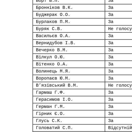
Борт В.П.
За
Бронніков В.К.
За
Буджерак О.О.
За
Бурлаков П.М.
За
Буряк С.В.
Не голосу
Васильєв О.А.
За
Вернидубов І.В.
За
Вечерко В.М.
За
Вілкул О.Ю.
За
Вітенко О.А.
За
Волинець М.Я.
За
Воропаєв Ю.М.
За
В’язівський В.М.
Не голосу
Гармаш Г.Ф.
За
Герасимов І.О.
За
Герман Г.М.
За
Гірник Є.О.
За
Глусь С.К.
За
Головатий С.П.
Відсутній