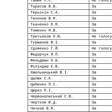
Танюк Л.С.
Не голосу
Тарасов В.В.
За
Терьохін С.А.
За
Тихонов В.М.
За
Ткаченко О.М.
За
Томенко М.В.
За
Третьяков О.Ю.
Не голосу
Турманов В.І.
За
Удовенко Г.Й.
Не голосу
Федорчук Я.П.
За
Фельдман О.Б.
За
Філіндаш Є.В.
За
Хмельницький В.І.
За
Цапюк С.К.
За
Цибенко П.С.
За
Цюрко П.І.
За
Червонописький С.В.
За
Чертков Ю.Д.
За
Чичков В.М.
За