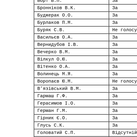
Борт В.П.
За
Бронніков В.К.
За
Буджерак О.О.
За
Бурлаков П.М.
За
Буряк С.В.
Не голосу
Васильєв О.А.
За
Вернидубов І.В.
За
Вечерко В.М.
За
Вілкул О.Ю.
За
Вітенко О.А.
За
Волинець М.Я.
За
Воропаєв Ю.М.
Не голосу
В’язівський В.М.
За
Гармаш Г.Ф.
За
Герасимов І.О.
За
Герман Г.М.
За
Гірник Є.О.
За
Глусь С.К.
За
Головатий С.П.
Відсутній