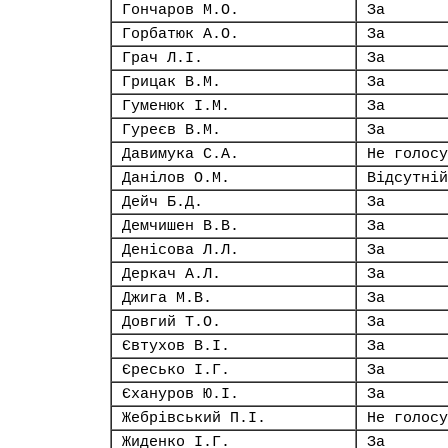
Гончаров М.О.
За
Горбатюк А.О.
За
Грач Л.І.
За
Грицак В.М.
За
Гуменюк І.М.
За
Гуреєв В.М.
За
Давимука С.А.
Не голосу
Данілов О.М.
Відсутній
Дейч Б.Д.
За
Демчишен В.В.
За
Денісова Л.Л.
За
Деркач А.Л.
За
Джига М.В.
За
Довгий Т.О.
За
Євтухов В.І.
За
Єресько І.Г.
За
Єхануров Ю.І.
За
Жебрівський П.І.
Не голосу
Жиденко І.Г.
За