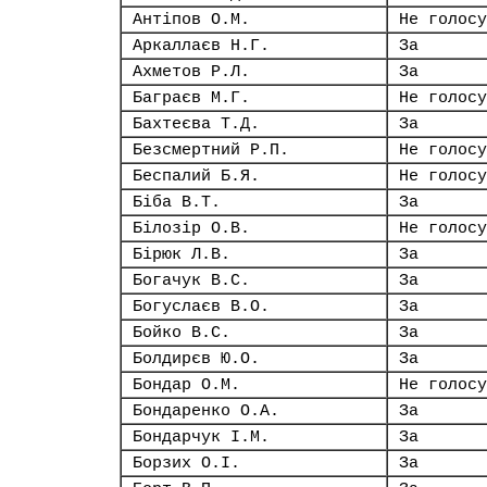
Антіпов О.М.
Не голосу
Аркаллаєв Н.Г.
За
Ахметов Р.Л.
За
Баграєв М.Г.
Не голосу
Бахтеєва Т.Д.
За
Безсмертний Р.П.
Не голосу
Беспалий Б.Я.
Не голосу
Біба В.Т.
За
Білозір О.В.
Не голосу
Бірюк Л.В.
За
Богачук В.С.
За
Богуслаєв В.О.
За
Бойко В.С.
За
Болдирєв Ю.О.
За
Бондар О.М.
Не голосу
Бондаренко О.А.
За
Бондарчук І.М.
За
Борзих О.І.
За