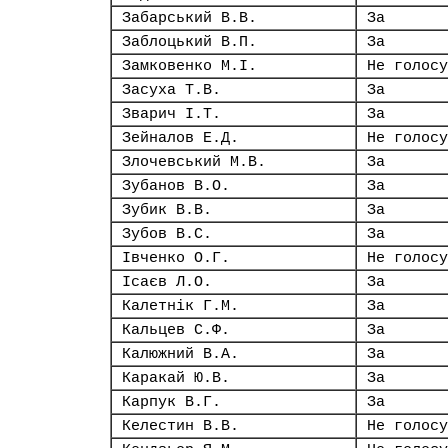
Забарський В.В.
За
Заблоцький В.П.
За
Замковенко М.І.
Не голосу
Засуха Т.В.
За
Зварич І.Т.
За
Зейналов Е.Д.
Не голосу
Злочевський М.В.
За
Зубанов В.О.
За
Зубик В.В.
За
Зубов В.С.
За
Івченко О.Г.
Не голосу
Ісаєв Л.О.
За
Калетнік Г.М.
За
Кальцев С.Ф.
За
Калюжний В.А.
За
Каракай Ю.В.
За
Карпук В.Г.
За
Келестин В.В.
Не голосу