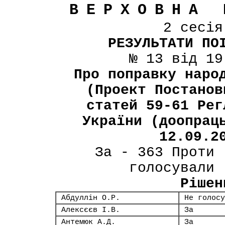
ВЕРХОВНА 
2 сесі
РЕЗУЛЬТАТИ ПО
№ 13 від 19
Про поправку наро
(Проект Постанов
статей 59-61 Рег
України (доопрац
12.09.2
За - 363 Проти 
голосували 
Рішен
Абдуллін О.Р.
Не голосу
Алексєєв І.В.
За
Антемюк А.Д.
За