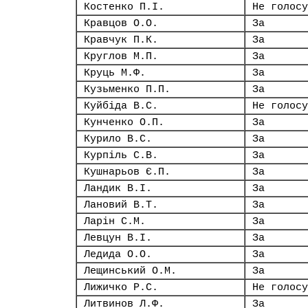
Костенко П.І.
Не голосу
Кравцов О.О.
За
Кравчук П.К.
За
Круглов М.П.
За
Круць М.Ф.
За
Кузьменко П.П.
За
Куйбіда В.С.
Не голосу
Кунченко О.П.
За
Курило В.С.
За
Курпіль С.В.
За
Кушнарьов Є.П.
За
Ландик В.І.
За
Лановий В.Т.
За
Ларін С.М.
За
Левцун В.І.
За
Ледида О.О.
За
Лещинський О.М.
За
Лижичко Р.С.
Не голосу
Литвинов Л.Ф.
За