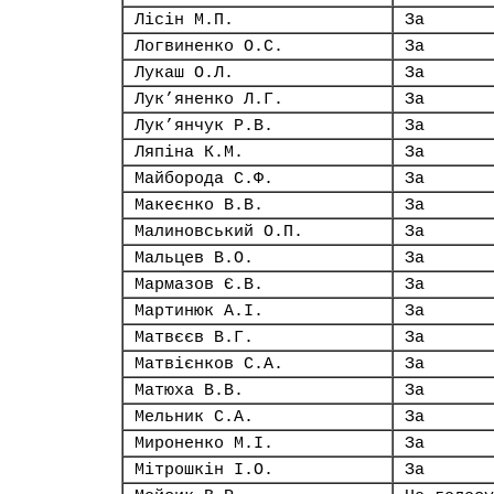
Лісін М.П.
За
Логвиненко О.С.
За
Лукаш О.Л.
За
Лук’яненко Л.Г.
За
Лук’янчук Р.В.
За
Ляпіна К.М.
За
Майборода С.Ф.
За
Макеєнко В.В.
За
Малиновський О.П.
За
Мальцев В.О.
За
Мармазов Є.В.
За
Мартинюк А.І.
За
Матвєєв В.Г.
За
Матвієнков С.А.
За
Матюха В.В.
За
Мельник С.А.
За
Мироненко М.І.
За
Мітрошкін І.О.
За