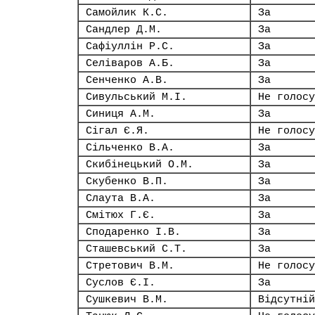
Самойлик К.С.
За
Сандлер Д.М.
За
Сафіуллін Р.С.
За
Селіваров А.Б.
За
Сенченко А.В.
За
Сивульський М.І.
Не голосу
Синиця А.М.
За
Сігал Є.Я.
Не голосу
Сільченко В.А.
За
Скибінецький О.М.
За
Скубенко В.П.
За
Слаута В.А.
За
Смітюх Г.Є.
За
Сподаренко І.В.
За
Сташевський С.Т.
За
Стретович В.М.
Не голосу
Суслов Є.І.
За
Сушкевич В.М.
Відсутній