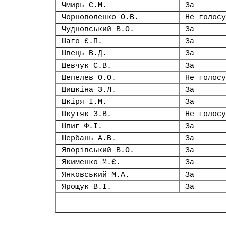
Чмирь С.М.
За
Чорноволенко О.В.
Не голосу
Чудновський В.О.
За
Шаго Є.П.
За
Швець В.Д.
За
Шевчук С.В.
За
Шепелев О.О.
Не голосу
Шишкіна З.Л.
За
Шкіря І.М.
За
Шкутяк З.В.
Не голосу
Шпиг Ф.І.
За
Щербань А.В.
За
Яворівський В.О.
За
Якименко М.Є.
За
Янковський М.А.
За
Ярощук В.І.
За