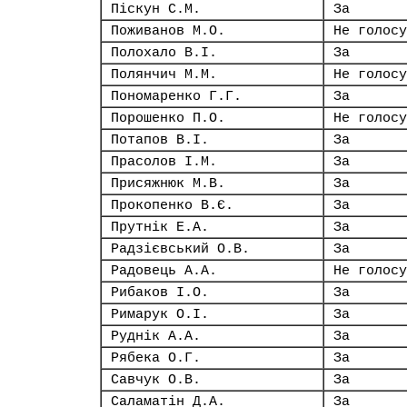
Піскун С.М.
За
Поживанов М.О.
Не голосу
Полохало В.І.
За
Полянчич М.М.
Не голосу
Пономаренко Г.Г.
За
Порошенко П.О.
Не голосу
Потапов В.І.
За
Прасолов І.М.
За
Присяжнюк М.В.
За
Прокопенко В.Є.
За
Прутнік Е.А.
За
Радзієвський О.В.
За
Радовець А.А.
Не голосу
Рибаков І.О.
За
Римарук О.І.
За
Руднік А.А.
За
Рябека О.Г.
За
Савчук О.В.
За
Саламатін Д.А.
За