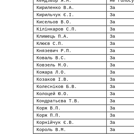
Кендзьор Я.М.
Не голосу
Кириленко В.А.
За
Кирильчук Є.І.
За
Кисельов В.О.
За
Кілінкаров С.П.
За
Климець П.А.
За
Клюєв С.П.
За
Князевич Р.П.
За
Коваль В.С.
За
Ковзель М.О.
За
Кожара Л.О.
За
Козаков І.В.
За
Колесніков Б.В.
За
Колоцей Ю.О.
За
Кондратьєва Т.В.
За
Корж В.П.
За
Корж П.П.
За
Корнійчук Є.В.
За
Король В.М.
За