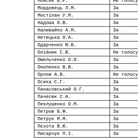
Мойсик В.Р.
Не голосу
Мордовець Л.М.
За
Мостіпан У.М.
За
Надоша О.В.
За
Наливайко А.М.
За
Нетецька О.А.
За
Одарченко Ю.В.
За
Олійник С.В.
Не голосу
Омельченко О.О.
За
Онопенко В.В.
За
Орлов А.В.
Не голосу
Осика С.Г.
За
Панасовський О.Г.
За
Пачесюк С.Н.
За
Пеклушенко О.М.
За
Петров Б.Ф.
За
Петрук М.М.
За
Пєхота В.Ю.
За
Писарчук П.І.
За