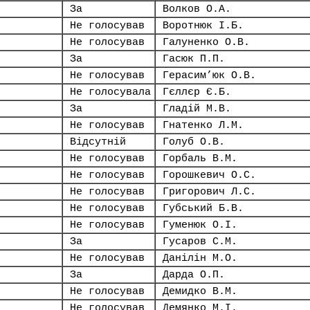
За
Волков О.А.
Не голосував
Воротнюк І.Б.
Не голосував
Галуненко О.В.
За
Гасюк П.П.
Не голосував
Герасим’юк О.В.
Не голосувала
Гєллєр Є.Б.
За
Гладій М.В.
Не голосував
Гнатенко Л.М.
Відсутній
Голуб О.В.
Не голосував
Горбаль В.М.
Не голосував
Горошкевич О.С.
Не голосував
Григорович Л.С.
Не голосував
Губський Б.В.
Не голосував
Гуменюк О.І.
За
Гусаров С.М.
Не голосував
Данілін М.О.
За
Дарда О.П.
Не голосував
Демидко В.М.
Не голосував
Демянко М.І.