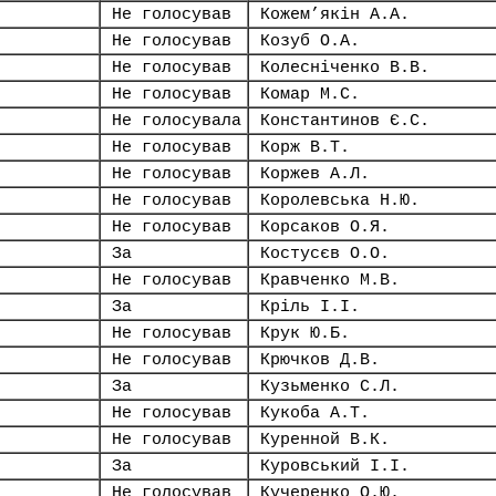
Не голосував
Кожем’якін А.А.
Не голосував
Козуб О.А.
Не голосував
Колесніченко В.В.
Не голосував
Комар М.С.
Не голосувала
Константинов Є.С.
Не голосував
Корж В.Т.
Не голосував
Коржев А.Л.
Не голосував
Королевська Н.Ю.
Не голосував
Корсаков О.Я.
За
Костусєв О.О.
Не голосував
Кравченко М.В.
За
Кріль І.І.
Не голосував
Крук Ю.Б.
Не голосував
Крючков Д.В.
За
Кузьменко С.Л.
Не голосував
Кукоба А.Т.
Не голосував
Куренной В.К.
За
Куровський І.І.
Не голосував
Кучеренко О.Ю.