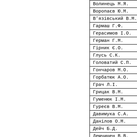
Волинець М.Я.
Воропаєв Ю.М.
В’язівський В.М.
Гармаш Г.Ф.
Герасимов І.О.
Герман Г.М.
Гірник Є.О.
Глусь С.К.
Головатий С.П.
Гончаров М.О.
Горбатюк А.О.
Грач Л.І.
Грицак В.М.
Гуменюк І.М.
Гуреєв В.М.
Давимука С.А.
Данілов О.М.
Дейч Б.Д.
Демчишен В.В.