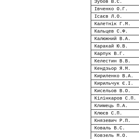
Зубов В.С.
Івченко О.Г.
Ісаєв Л.О.
Калетнік Г.М.
Кальцев С.Ф.
Калюжний В.А.
Каракай Ю.В.
Карпук В.Г.
Келестин В.В.
Кендзьор Я.М.
Кириленко В.А.
Кирильчук Є.І.
Кисельов В.О.
Кілінкаров С.П.
Климець П.А.
Клюєв С.П.
Князевич Р.П.
Коваль В.С.
Ковзель М.О.