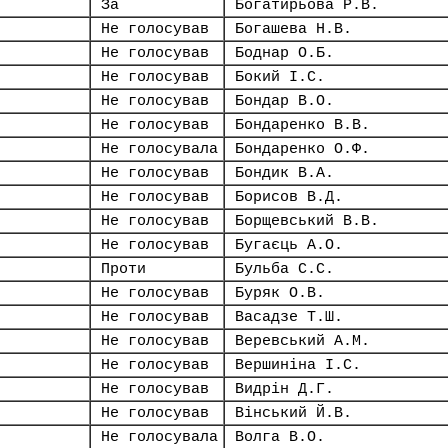
За
Богатирьова Р.В.
Не голосував
Богашева Н.В.
Не голосував
Боднар О.Б.
Не голосував
Бокий І.С.
Не голосував
Бондар В.О.
Не голосував
Бондаренко В.В.
Не голосувала
Бондаренко О.Ф.
Не голосував
Бондик В.А.
Не голосував
Борисов В.Д.
Не голосував
Борщевський В.В.
Не голосував
Бугаєць А.О.
Проти
Бульба С.С.
Не голосував
Буряк О.В.
Не голосував
Васадзе Т.Ш.
Не голосував
Веревський А.М.
Не голосував
Вершиніна І.С.
Не голосував
Видрін Д.Г.
Не голосував
Вінський Й.В.
Не голосувала
Волга В.О.