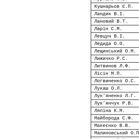
Кушнарьов Є.П.
Ландик В.І.
Лановий В.Т.
Ларін С.М.
Левцун В.І.
Ледида О.О.
Лещинський О.М.
Лижичко Р.С.
Литвинов Л.Ф.
Лісін М.П.
Логвиненко О.С.
Лукаш О.Л.
Лук’яненко Л.Г.
Лук’янчук Р.В.
Ляпіна К.М.
Майборода С.Ф.
Макеєнко В.В.
Малиновський О.П