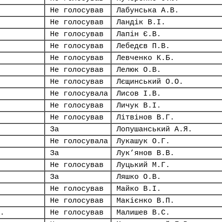
Не голосував
Лабунська А.В.
Не голосував
Ландік В.І.
Не голосував
Лапін Є.В.
Не голосував
Лебедєв П.В.
Не голосував
Левченко К.Б.
Не голосував
Лелюк О.В.
Не голосував
Лєщинський О.О.
Не голосувала
Лисов І.В.
Не голосував
Личук В.І.
Не голосував
Літвінов В.Г.
За
Лопушанський А.Я.
Не голосувала
Лукашук О.Г.
За
Лук’янов В.В.
Не голосував
Луцький М.Г.
За
Ляшко О.В.
Не голосував
Майко В.І.
Не голосував
Макієнко В.П.
.
Не голосував
Малишев В.С.