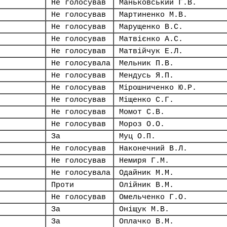
Не голосував
Маньковський Г.В.
Не голосував
Мартиненко М.В.
Не голосував
Марущенко В.С.
Не голосував
Матвієнко А.С.
Не голосував
Матвійчук Е.Л.
Не голосувала
Мельник П.В.
Не голосував
Мендусь Я.П.
Не голосував
Мірошниченко Ю.Р.
Не голосував
Міщенко С.Г.
Не голосував
Момот С.В.
Не голосував
Мороз О.О.
За
Муц О.П.
Не голосував
Наконечний В.Л.
Не голосував
Немиря Г.М.
Не голосувала
Одайник М.М.
Проти
Олійник В.М.
Не голосував
Омельченко Г.О.
За
Оніщук М.В.
За
Оплачко В.М.