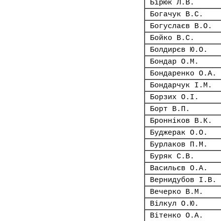
Бірюк Л.В.
Богачук В.С.
Богуслаєв В.О.
Бойко В.С.
Болдирєв Ю.О.
Бондар О.М.
Бондаренко О.А.
Бондарчук І.М.
Борзих О.І.
Борт В.П.
Бронніков В.К.
Буджерак О.О.
Бурлаков П.М.
Буряк С.В.
Васильєв О.А.
Вернидубов І.В.
Вечерко В.М.
Вілкул О.Ю.
Вітенко О.А.