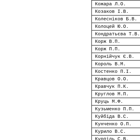
Кожара Л.О.
Козаков І.В.
Колесніков Б.В.
Колоцей Ю.О.
Кондратьєва Т.В.
Корж В.П.
Корж П.П.
Корнійчук Є.В.
Король В.М.
Костенко П.І.
Кравцов О.О.
Кравчук П.К.
Круглов М.П.
Круць М.Ф.
Кузьменко П.П.
Куйбіда В.С.
Кунченко О.П.
Курило В.С.
Курпіль С.В.