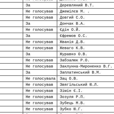
За
Деревляний В.Т.
Не голосував
Джемілєв М. .
Не голосував
Довгий С.О.
За
Дончак В.А.
Не голосував
Єдін О.Й.
За
Єфремов О.С.
Не голосував
Жванія Д.В.
Не голосував
Жеваго К.В.
За
Журавко О.В.
Не голосував
Забзалюк Р.О.
Не голосував
Заклунна-Мироненко В.Г.
За
Заплатинський В.М.
Не голосувала
Зац О.В.
Не голосував
Звягільський Ю.Л.
Не голосував
Зімін Є.І.
Не голосував
Зозуля Р.П.
Не голосував
Зубець М.В.
Не голосував
Зубко Ю.Г.