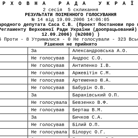
ЕРХОВНА РАДА УКРА
2 сесія 5 скликання
РЕЗУЛЬТАТИ ПОІМЕННОГО ГОЛОСУВАННЯ
№ 14 від 19.09.2006 14:06:05
ародного депутата Саса С.В. (Проект Постанови про 
Регламенту Верховної Ради України (доопрацьований)
12.09.2006) (№2080) )
6 Проти - 8 Утрималися - 0 Не голосували - 323 Всь
Рішення не прийнято
За
Александровська А.О.
Не голосував
Андрос С.О.
Не голосував
Антипенко І.В.
Не голосував
Аржевітін С.М.
Не голосував
Артеменко Ю.А.
Не голосував
Бабурін О.В.
За
Баранівський О.П.
Не голосувала
Бевзенко В.Ф.
Не голосував
Берташ В.М.
За
Бичков С.А.
Не голосував
Білий О.П.
Не голосувала
Білорус О.Г.