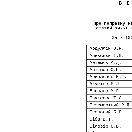
В
Про поправку н
статей 59-61 
За - 10
Абдуллін О.Р.
Алексєєв І.В.
Антемюк А.Д.
Антіпов О.М.
Аркаллаєв Н.Г.
Ахметов Р.Л.
Баграєв М.Г.
Бахтеєва Т.Д.
Безсмертний Р.П.
Беспалий Б.Я.
Біба В.Т.
Білозір О.В.