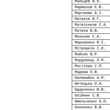
Мальцев В.О.
Мармазов Є.В.
Мартинюк А.І.
Матвєєв В.Г.
Матвієнков С.А.
Матюха В.В.
Мельник С.А.
Мироненко М.І.
Мітрошкін І.О.
Мойсик В.Р.
Мордовець Л.М.
Мостіпан У.М.
Надоша О.В.
Наливайко А.М.
Нетецька О.А.
Одарченко Ю.В.
Олійник С.В.
Омельченко О.О.
Онопенко В.В.