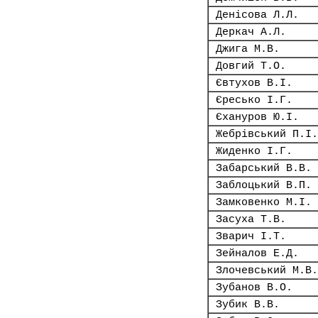
Денісова Л.Л.
Деркач А.Л.
Джига М.В.
Довгий Т.О.
Євтухов В.І.
Єресько І.Г.
Єхануров Ю.І.
Жебрівський П.І.
Жиденко І.Г.
Забарський В.В.
Заблоцький В.П.
Замковенко М.І.
Засуха Т.В.
Зварич І.Т.
Зейналов Е.Д.
Злочевський М.В.
Зубанов В.О.
Зубик В.В.