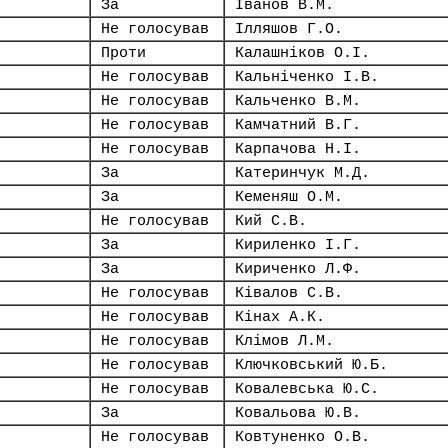
За
Іванов В.М.
Не голосував
Ілляшов Г.О.
Проти
Калашніков О.І.
Не голосував
Кальніченко І.В.
Не голосував
Кальченко В.М.
Не голосував
Камчатний В.Г.
Не голосував
Карпачова Н.І.
За
Катеринчук М.Д.
За
Кеменяш О.М.
Не голосував
Кий С.В.
За
Кириленко І.Г.
За
Кириченко Л.Ф.
Не голосував
Ківалов С.В.
Не голосував
Кінах А.К.
Не голосував
Клімов Л.М.
Не голосував
Ключковський Ю.Б.
Не голосував
Ковалевська Ю.С.
За
Ковальова Ю.В.
Не голосував
Ковтуненко О.В.