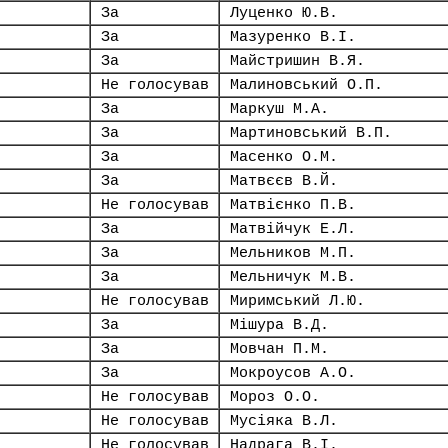
За
Луценко Ю.В.
За
Мазуренко В.І.
За
Майстришин В.Я.
Не голосував
Малиновський О.П.
За
Маркуш М.А.
За
Мартиновський В.П.
За
Масенко О.М.
За
Матвєєв В.Й.
Не голосував
Матвієнко П.В.
За
Матвійчук Е.Л.
За
Мельников М.П.
За
Мельничук М.В.
Не голосував
Миримський Л.Ю.
За
Мішура В.Д.
За
Мовчан П.М.
За
Мокроусов А.О.
Не голосував
Мороз О.О.
Не голосував
Мусіяка В.Л.
Не голосував
Надрага В.І.