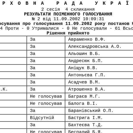
ЕРХОВНА РАДА УКРА
2 сесія 4 скликання
РЕЗУЛЬТАТИ ПОІМЕННОГО ГОЛОСУВАННЯ
№ 2 від 11.09.2002 10:09:31
осування про голосування 11.09.2002 року постанов 
4 Проти - 0 Утрималися - 0 Не голосували - 61 Всь
Рішення прийнято
За
Авраменко В.Ф.
За
Александровська А.О.
За
Альошин В.Б.
За
Андресюк Б.П.
За
Аніщук В.В.
За
Антоньєва Г.П.
За
Асадчев В.М.
.К.
За
Атрошенко В.А.
Не голосував
Баграєв М.Г.
Не голосував
Балога В.І.
За
Баранівський О.П.
Відсутній
Бастрига І.М.
За
Бахтеєва Т.Д.
Не голосував
Беспалий Б.Я.