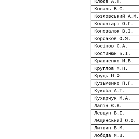
Клюєв А.П.
Коваль В.С.
Козловський А.М.
Колоніарі О.П.
Коновалюк В.І.
Корсаков О.Я.
Косінов С.А.
Костинюк Б.І.
Кравченко М.В.
Круглов М.П.
Круць М.Ф.
Кузьменко П.П.
Кукоба А.Т.
Кухарчук М.А.
Лапін Є.В.
Левцун В.І.
Лєщинський О.О.
Литвин В.М.
Лобода М.В.