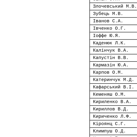
Злочевський М.В.
Зубець М.В.
Іванов С.А.
Івченко О.Г.
Іоффе Ю.Я.
Каденюк Л.К.
Калінчук В.А.
Капустін В.В.
Кармазін Ю.А.
Карпов О.М.
Катеринчук М.Д.
Кафарський В.І.
Кеменяш О.М.
Кириленко В.А.
Кириллов В.Д.
Кириченко Л.Ф.
Кіроянц С.Г.
Климпуш О.Д.