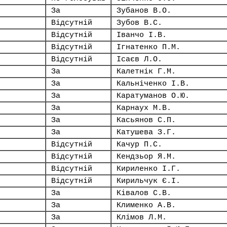
За
Зубанов В.О.
Відсутній
Зубов В.С.
Відсутній
Іванчо І.В.
Відсутній
Ігнатенко П.М.
Відсутній
Ісаєв Л.О.
За
Калетнік Г.М.
За
Кальніченко І.В.
За
Каратуманов О.Ю.
За
Карнаух М.В.
За
Касьянов С.П.
За
Катушева З.Г.
Відсутній
Качур П.С.
Відсутній
Кендзьор Я.М.
Відсутній
Кириленко І.Г.
Відсутній
Кирильчук Є.І.
За
Ківалов С.В.
За
Клименко А.В.
За
Клімов Л.М.