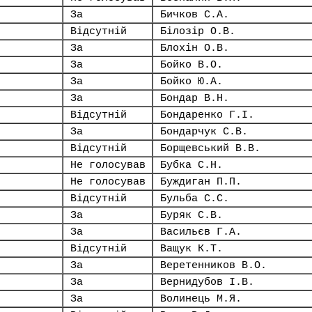
За
Бичков С.А.
Відсутній
Білозір О.В.
За
Блохін О.В.
За
Бойко В.О.
За
Бойко Ю.А.
За
Бондар В.Н.
Відсутній
Бондаренко Г.І.
За
Бондарчук С.В.
Відсутній
Борщевський В.В.
Не голосував
Бубка С.Н.
Не голосував
Буждиган П.П.
Відсутній
Бульба С.С.
За
Буряк С.В.
За
Васильєв Г.А.
Відсутній
Ващук К.Т.
За
Веретенников В.О.
За
Вернидубов І.В.
За
Волинець М.Я.