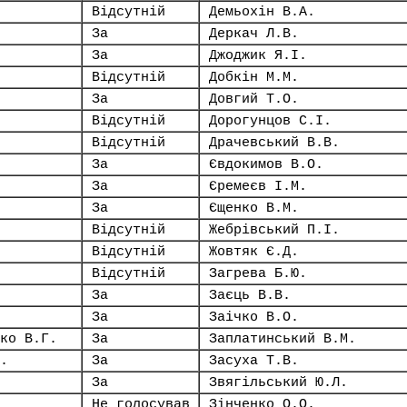
Відсутній
Демьохін В.А.
За
Деркач Л.В.
За
Джоджик Я.І.
Відсутній
Добкін М.М.
За
Довгий Т.О.
Відсутній
Дорогунцов С.І.
Відсутній
Драчевський В.В.
За
Євдокимов В.О.
За
Єремеєв І.М.
За
Єщенко В.М.
Відсутній
Жебрівський П.І.
Відсутній
Жовтяк Є.Д.
Відсутній
Загрева Б.Ю.
За
Заєць В.В.
За
Заічко В.О.
ко В.Г.
За
Заплатинський В.М.
.
За
Засуха Т.В.
За
Звягільський Ю.Л.
Не голосував
Зінченко О.О.