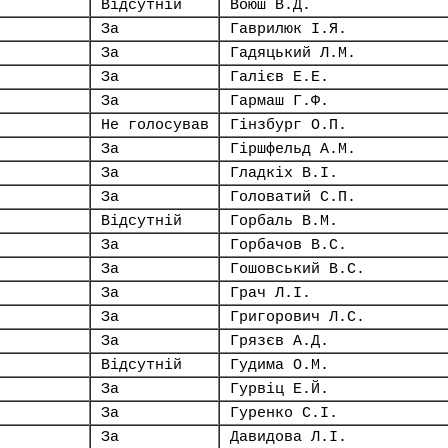
Відсутній
Воюш В.Д.
За
Гаврилюк І.Я.
За
Гадяцький Л.М.
За
Галієв Е.Е.
За
Гармаш Г.Ф.
Не голосував
Гінзбург О.П.
За
Гіршфельд А.М.
За
Гладкіх В.І.
За
Головатий С.П.
Відсутній
Горбаль В.М.
За
Горбачов В.С.
За
Гошовський В.С.
За
Грач Л.І.
За
Григорович Л.С.
За
Грязєв А.Д.
Відсутній
Гудима О.М.
За
Гурвіц Е.Й.
За
Гуренко С.І.
За
Давидова Л.І.