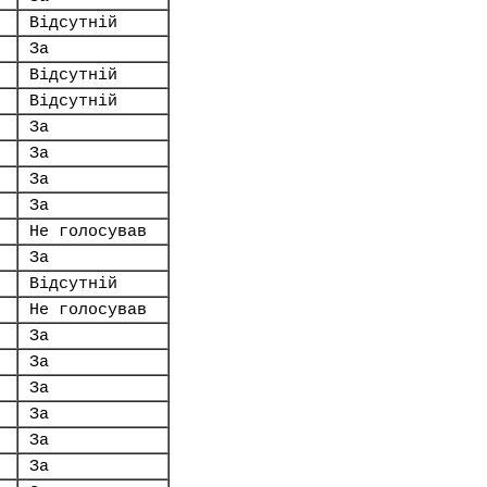
Відсутній
За
Відсутній
Відсутній
За
За
За
За
Не голосував
За
Відсутній
Не голосував
За
За
За
За
За
За