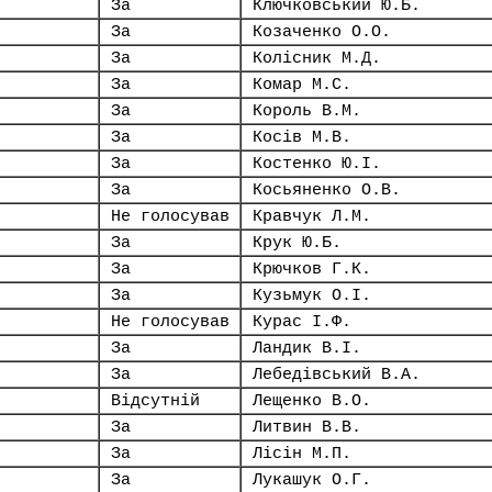
За
Ключковський Ю.Б.
За
Козаченко О.О.
За
Колісник М.Д.
За
Комар М.С.
За
Король В.М.
За
Косів М.В.
За
Костенко Ю.І.
За
Косьяненко О.В.
Не голосував
Кравчук Л.М.
За
Крук Ю.Б.
За
Крючков Г.К.
За
Кузьмук О.І.
Не голосував
Курас І.Ф.
За
Ландик В.І.
За
Лебедівський В.А.
Відсутній
Лещенко В.О.
За
Литвин В.В.
За
Лісін М.П.
За
Лукашук О.Г.