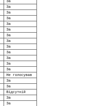
За
За
За
За
За
За
За
За
За
За
За
За
За
Не голосував
За
За
Відсутній
За
За