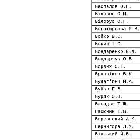
Беспалов О.П.
Біловол О.М.
Білорус О.Г.
Богатирьова Р.В.
Бойко В.С.
Бокий І.С.
Бондаренко В.Д.
Бондарчук О.В.
Борзих О.І.
Бронніков В.К.
Будаг'янц М.А.
Буйко Г.В.
Буряк О.В.
Васадзе Т.Ш.
Васюник І.В.
Веревський А.М.
Вернигора Л.М.
Вінський Й.В.