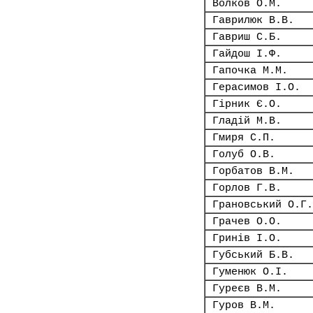
Волков О.М.
Гаврилюк В.В.
Гавриш С.Б.
Гайдош І.Ф.
Гапочка М.М.
Герасимов І.О.
Гірник Є.О.
Гладій М.В.
Гмиря С.П.
Голуб О.В.
Горбатов В.М.
Горлов Г.В.
Грановський О.Г.
Грачев О.О.
Гринів І.О.
Губський Б.В.
Гуменюк О.І.
Гуреєв В.М.
Гуров В.М.