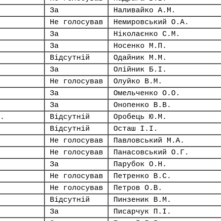
За
Наливайко А.М.
Не голосував
Немировський О.А.
За
Ніколаєнко С.М.
За
Носенко М.П.
Відсутній
Одайник М.М.
За
Олійник Б.І.
Не голосував
Олуйко В.М.
За
Омельченко О.О.
За
Онопенко В.В.
.
Відсутній
Оробець Ю.М.
Відсутній
Осташ І.І.
Не голосував
Павловський М.А.
Не голосував
Панасовський О.Г.
За
Парубок О.Н.
Не голосував
Петренко В.С.
Не голосував
Петров О.В.
Відсутній
Пинзеник В.М.
За
Писарчук П.І.