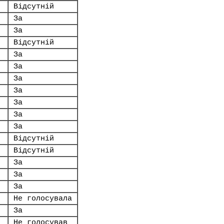
Відсутній
За
За
Відсутній
За
За
За
За
За
За
За
Відсутній
Відсутній
За
За
За
Не голосувала
За
Не голосував