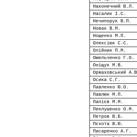
Наконечний В.Л.
Насалик І.С.
Нечипорук В.П.
Новак В.М.
Нощенко М.П.
Олексіюк С.С.
Олійник П.М.
Омельченко Г.О.
Оніщук М.В.
Оржаховський А.В
Осика С.Г.
Павленко Ю.О.
Павлюк М.П.
Папієв М.М.
Пеклушенко О.М.
Петров В.Б.
Пєхота В.Ю.
Писаренко А.Г.