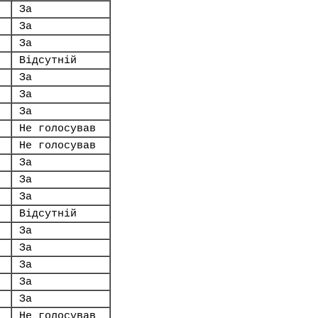
За
За
За
Відсутній
За
За
За
Не голосував
Не голосував
За
За
За
Відсутній
За
За
За
За
За
Не голосував