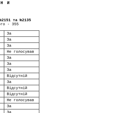
ЇНИ
№2151 та №2135
ого - 355
За
За
За
Не голосував
За
За
За
Відсутній
За
Відсутній
Відсутній
Не голосував
За
За