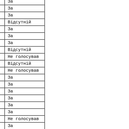
За
За
За
Відсутній
За
За
За
Відсутній
Не голосував
Відсутній
Не голосував
За
За
За
За
За
За
Не голосував
За