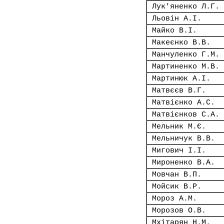
Лук'яненко Л.Г.
Льовін А.І.
Майко В.І.
Макеєнко В.В.
Манчуленко Г.М.
Мартиненко М.В.
Мартинюк А.І.
Матвєєв В.Г.
Матвієнко А.С.
Матвієнков С.А.
Мельник М.Є.
Мельничук В.В.
Мигович І.І.
Мироненко В.А.
Мовчан В.П.
Мойсик В.Р.
Мороз А.М.
Морозов О.В.
Мхітарян Н.М.