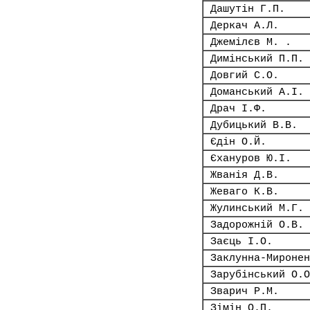
Дашутін Г.П.
Деркач А.Л.
Джемілєв М. .
Димінський П.П.
Довгий С.О.
Доманський А.І.
Драч І.Ф.
Дубицький В.В.
Єдін О.Й.
Єхануров Ю.І.
Жванія Д.В.
Жеваго К.В.
Жулинський М.Г.
Задорожній О.В.
Заєць І.О.
Заклунна-Миронен
Зарубінський О.О
Зварич Р.М.
Зімін О.П.