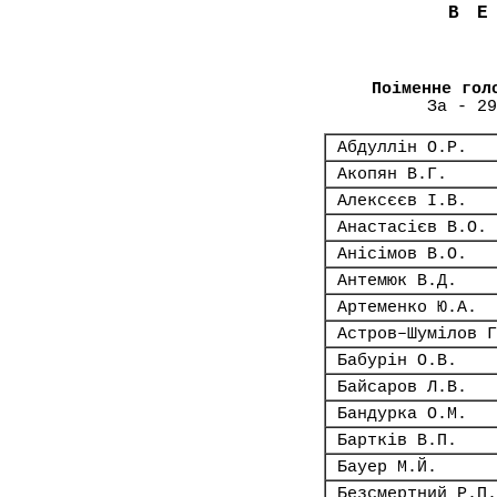
В
Поіменне гол
За - 29
Абдуллін О.Р.
Акопян В.Г.
Алексєєв І.В.
Анастасієв В.О.
Анісімов В.О.
Антемюк В.Д.
Артеменко Ю.А.
Астров–Шумілов Г
Бабурін О.В.
Байсаров Л.В.
Бандурка О.М.
Бартків В.П.
Бауер М.Й.
Безсмертний Р.П.