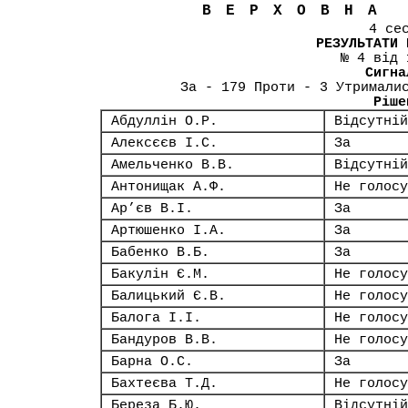
ВЕРХОВНА
4 се
РЕЗУЛЬТАТИ 
№ 4 від 
Сигна
За - 179 Проти - 3 Утримали
Ріше
Абдуллін О.Р.
Відсутній
Алексєєв І.С.
За
Амельченко В.В.
Відсутній
Антонищак А.Ф.
Не голосу
Ар’єв В.І.
За
Артюшенко І.А.
За
Бабенко В.Б.
За
Бакулін Є.М.
Не голосу
Балицький Є.В.
Не голосу
Балога І.І.
Не голосу
Бандуров В.В.
Не голосу
Барна О.С.
За
Бахтеєва Т.Д.
Не голосу
Береза Б.Ю.
Відсутній