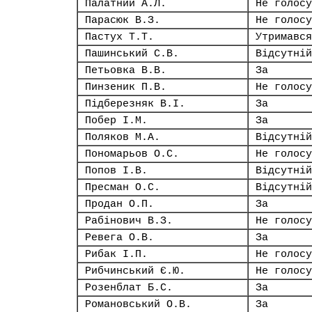
Палатний А.Л.
Не голосу
Парасюк В.З.
Не голосу
Пастух Т.Т.
Утримався
Пашинський С.В.
Відсутній
Петьовка В.В.
За
Пинзеник П.В.
Не голосу
Підберезняк В.І.
За
Побер І.М.
За
Поляков М.А.
Відсутній
Пономарьов О.С.
Не голосу
Попов І.В.
Відсутній
Пресман О.С.
Відсутній
Продан О.П.
За
Рабінович В.З.
Не голосу
Ревега О.В.
За
Рибак І.П.
Не голосу
Рибчинський Є.Ю.
Не голосу
Розенблат Б.С.
За
Романовський О.В.
За