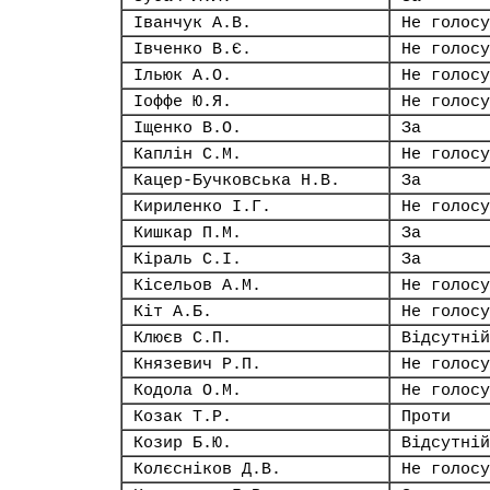
Іванчук А.В.
Не голосу
Івченко В.Є.
Не голосу
Ільюк А.О.
Не голосу
Іоффе Ю.Я.
Не голосу
Іщенко В.О.
За
Каплін С.М.
Не голосу
Кацер-Бучковська Н.В.
За
Кириленко І.Г.
Не голосу
Кишкар П.М.
За
Кіраль С.І.
За
Кісельов А.М.
Не голосу
Кіт А.Б.
Не голосу
Клюєв С.П.
Відсутній
Князевич Р.П.
Не голосу
Кодола О.М.
Не голосу
Козак Т.Р.
Проти
Козир Б.Ю.
Відсутній
Колєсніков Д.В.
Не голосу