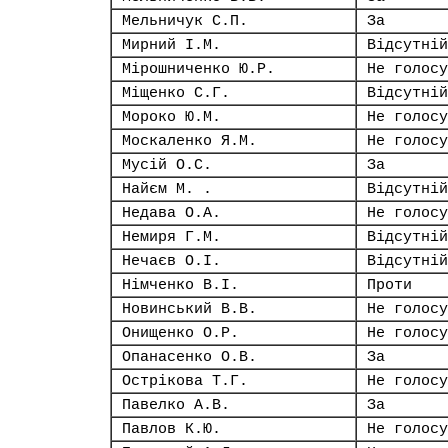
Мельничук С.П.
За
Мирний І.М.
Відсутній
Мірошниченко Ю.Р.
Не голосу
Міщенко С.Г.
Відсутній
Мороко Ю.М.
Не голосу
Москаленко Я.М.
Не голосу
Мусій О.С.
За
Найєм М. .
Відсутній
Недава О.А.
Не голосу
Немиря Г.М.
Відсутній
Нечаєв О.І.
Відсутній
Німченко В.І.
Проти
Новинський В.В.
Не голосу
Онищенко О.Р.
Не голосу
Опанасенко О.В.
За
Острікова Т.Г.
Не голосу
Павелко А.В.
За
Павлов К.Ю.
Не голосу