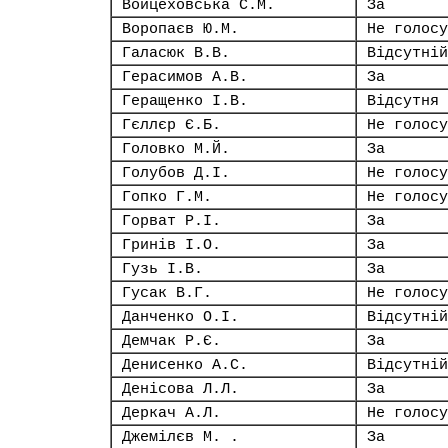
Войцеховська С.М.
За
Воропаєв Ю.М.
Не голосу
Галасюк В.В.
Відсутній
Герасимов А.В.
За
Геращенко І.В.
Відсутня
Гєллєр Є.Б.
Не голосу
Головко М.Й.
За
Голубов Д.І.
Не голосу
Гопко Г.М.
Не голосу
Горват Р.І.
За
Гринів І.О.
За
Гузь І.В.
За
Гусак В.Г.
Не голосу
Данченко О.І.
Відсутній
Демчак Р.Є.
За
Денисенко А.С.
Відсутній
Денісова Л.Л.
За
Деркач А.Л.
Не голосу
Джемілєв М. .
За