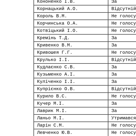
Кононенко І.В.
За
Корнацький А.О.
Відсутній
Король В.М.
Не голосу
Корчинська О.А.
Не голосу
Котвіцький І.О.
Не голосу
Кремінь Т.Д.
За
Кривенко В.М.
За
Кривошея Г.Г.
Не голосу
Крулько І.І.
Відсутній
Кудлаєнко С.В.
За
Кузьменко А.І.
За
Куліченко І.І.
За
Купрієнко О.В.
Відсутній
Курило В.С.
Не голосу
Кучер М.І.
За
Лаврик М.І.
За
Ланьо М.І.
Утримався
Ларін С.М.
Не голосу
Левченко Ю.В.
Не голосу