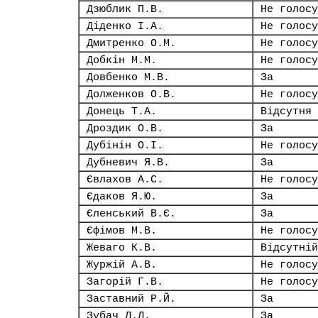
Дзюблик П.В.
Не голосу
Діденко І.А.
Не голосу
Дмитренко О.М.
Не голосу
Добкін М.М.
Не голосу
Довбенко М.В.
За
Долженков О.В.
Не голосу
Донець Т.А.
Відсутня
Дроздик О.В.
За
Дубінін О.І.
Не голосу
Дубневич Я.В.
За
Євлахов А.С.
Не голосу
Єдаков Я.Ю.
За
Єленський В.Є.
За
Єфімов М.В.
Не голосу
Жеваго К.В.
Відсутній
Журжій А.В.
Не голосу
Загорій Г.В.
Не голосу
Заставний Р.Й.
За
Зубач Л.Л.
За