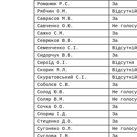
Романюк Р.С.
За
Рябчин О.М.
Відсутній
Саврасов М.В.
За
Савченко О.Ю.
Не голосу
Сажко С.М.
За
Севрюков В.В.
За
Семенченко С.І.
Відсутній
Сидорчук В.В.
За
Сироїд О.І.
Відсутня
Скорик М.Л.
Відсутній
Скуратовський С.І.
Відсутній
Соболєв С.В.
За
Солод Ю.В.
Не голосу
Соляр В.М.
Не голосу
Сочка О.О.
За
Спориш І.Д.
За
Стеценко Д.О.
За
Сугоняко О.Л.
Не голосу
Суслова І.М.
За