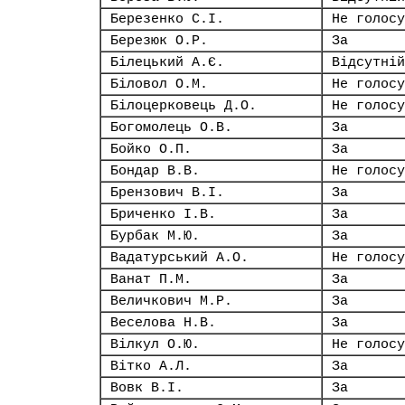
Березенко С.І.
Не голосу
Березюк О.Р.
За
Білецький А.Є.
Відсутній
Біловол О.М.
Не голосу
Білоцерковець Д.О.
Не голосу
Богомолець О.В.
За
Бойко О.П.
За
Бондар В.В.
Не голосу
Брензович В.І.
За
Бриченко І.В.
За
Бурбак М.Ю.
За
Вадатурський А.О.
Не голосу
Ванат П.М.
За
Величкович М.Р.
За
Веселова Н.В.
За
Вілкул О.Ю.
Не голосу
Вітко А.Л.
За
Вовк В.І.
За