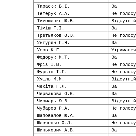
Тарасюк Б.І.
За
Тетерук А.А.
Не голосу
Тимошенко Ю.В.
Відсутній
Тіміш Г.І.
За
Третьяков О.Ю.
Не голосу
Унгурян П.Я.
За
Усов К.Г.
Утримався
Федорук М.Т.
За
Фріз І.В.
Не голосу
Фурсін І.Г.
Не голосу
Хміль М.М.
Відсутній
Чекіта Г.Л.
За
Червакова О.В.
За
Чижмарь Ю.В.
Відсутній
Чубаров Р.А.
Не голосу
Шаповалов Ю.А.
За
Шевченко О.Л.
Не голосу
Шинькович А.В.
За