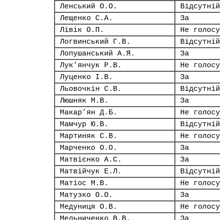
Ленський О.О.
Відсутній
Лещенко С.А.
За
Лівік О.П.
Не голосу
Логвинський Г.В.
Відсутній
Лопушанський А.Я.
За
Лук’янчук Р.В.
Не голосу
Луценко І.В.
За
Льовочкін С.В.
Відсутній
Люшняк М.В.
За
Макар’ян Д.Б.
Не голосу
Мамчур Ю.В.
Відсутній
Мартиняк С.В.
Не голосу
Марченко О.О.
За
Матвієнко А.С.
За
Матвійчук Е.Л.
Відсутній
Матіос М.В.
Не голосу
Матузко О.О.
За
Медуниця О.В.
Не голосу
Мельниченко В.В.
За