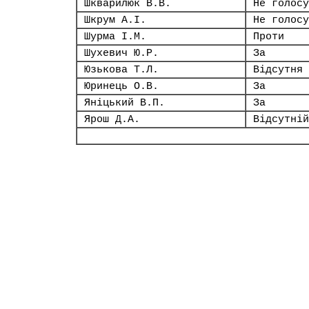
Шкварилюк В.В.
Не голосу
Шкрум А.І.
Не голосу
Шурма І.М.
Проти
Шухевич Ю.Р.
За
Юзькова Т.Л.
Відсутня
Юринець О.В.
За
Яніцький В.П.
За
Ярош Д.А.
Відсутній