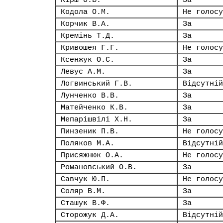
Кірш О.В.
За
Кодола О.М.
Не голосу
Корчик В.А.
За
Кремінь Т.Д.
За
Кривошея Г.Г.
Не голосу
Ксенжук О.С.
За
Левус А.М.
За
Логвинський Г.В.
Відсутній
Лунченко В.В.
За
Матейченко К.В.
За
Мепарішвілі Х.Н.
За
Пинзеник П.В.
Не голосу
Поляков М.А.
Відсутній
Присяжнюк О.А.
Не голосу
Романовський О.В.
За
Савчук Ю.П.
Не голосу
Соляр В.М.
За
Сташук В.Ф.
За
Сторожук Д.А.
Відсутній