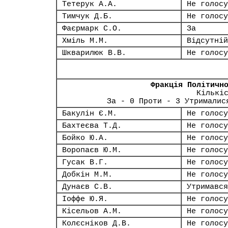
Тетерук А.А.
Не голосу
Тимчук Д.Б.
Не голосу
Фаєрмарк С.О.
За
Хміль М.М.
Відсутній
Шкварилюк В.В.
Не голосу
Фракція Політичн
Кількі
За - 0 Проти - 3 Утрималис
Бакулін Є.М.
Не голосу
Бахтеєва Т.Д.
Не голосу
Бойко Ю.А.
Не голосу
Воропаєв Ю.М.
Не голосу
Гусак В.Г.
Не голосу
Добкін М.М.
Не голосу
Дунаєв С.В.
Утримався
Іоффе Ю.Я.
Не голосу
Кісельов А.М.
Не голосу
Колєсніков Д.В.
Не голосу