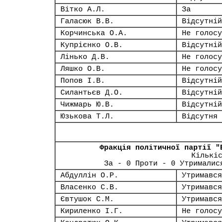
Вітко А.Л.
За
Галасюк В.В.
Відсутній
Корчинська О.А.
Не голосу
Купрієнко О.В.
Відсутній
Лінько Д.В.
Не голосу
Ляшко О.В.
Не голосу
Попов І.В.
Відсутній
Силантьєв Д.О.
Відсутній
Чижмарь Ю.В.
Відсутній
Юзькова Т.Л.
Відсутня
Фракція політичної партії "
Кількі
За - 0 Проти - 0 Утрималис
Абдуллін О.Р.
Утримався
Власенко С.В.
Утримався
Євтушок С.М.
Утримався
Кириленко І.Г.
Не голосу