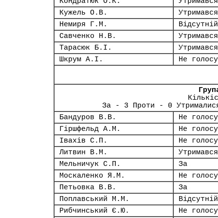
Кондратюк О.К.
Утримався
Кужель О.В.
Утримався
Немиря Г.М.
Відсутній
Савченко Н.В.
Утримався
Тарасюк Б.І.
Утримався
Шкрум А.І.
Не голосу
Груп
Кількі
За - 3 Проти - 0 Утрималис
Бандуров В.В.
Не голосу
Гіршфельд А.М.
Не голосу
Івахів С.П.
Не голосу
Литвин В.М.
Утримався
Мельничук С.П.
За
Москаленко Я.М.
Не голосу
Петьовка В.В.
За
Поплавський М.М.
Відсутній
Рибчинський Є.Ю.
Не голосу