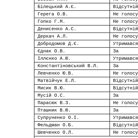
Білецький А.Є.
Відсутній
Герега О.В.
Не голосу
Гопко Г.М.
Не голосу
Денисенко А.С.
Відсутній
Деркач А.Л.
Не голосу
Добродомов Д.Є.
Утримався
Єднак О.В.
За
Іллєнко А.Ю.
Утримався
Константіновський В.Л.
За
Левченко Ю.В.
Не голосу
Матвійчук Е.Л.
Відсутній
Мисик В.Ю.
Відсутній
Мусій О.С.
За
Парасюк В.З.
Не голосу
Пташник В.Ю.
За
Супруненко О.І.
Утримався
Фельдман О.Б.
Відсутній
Шевченко О.Л.
Не голосу