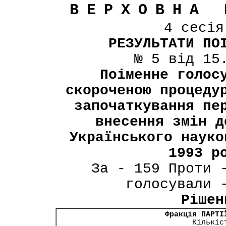
ВЕРХОВНА 
4 сесі
РЕЗУЛЬТАТИ ПО
№ 5 від 15
Поіменне голос
скороченою процеду
започаткування пе
внесення змін д
Українського науко
1993 р
За - 159 Проти 
голосували 
Рішен
Фракція ПАРТІ
Кількіс