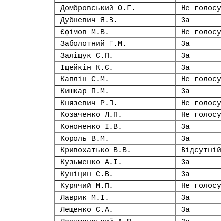
Домбровський О.Г.
Не голосу
Дубневич Я.В.
За
Єфімов М.В.
Не голосу
Заболотний Г.М.
За
Заліщук С.П.
За
Іщейкін К.Є.
За
Каплін С.М.
Не голосу
Кишкар П.М.
За
Князевич Р.П.
Не голосу
Козаченко Л.П.
Не голосу
Кононенко І.В.
За
Король В.М.
За
Кривохатько В.В.
Відсутній
Кузьменко А.І.
За
Куніцин С.В.
За
Курячий М.П.
Не голосу
Лаврик М.І.
За
Лещенко С.А.
За