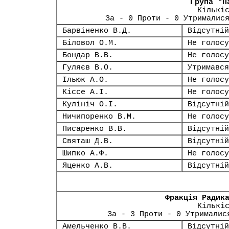
Група "П
Кількі
За - 0 Проти - 0 Утрималис
Барвіненко В.Д.
Відсутній
Біловол О.М.
Не голосу
Бондар В.В.
Не голосу
Гуляєв В.О.
Утримався
Ільюк А.О.
Не голосу
Кіссе А.І.
Не голосу
Кулініч О.І.
Відсутній
Ничипоренко В.М.
Не голосу
Писаренко В.В.
Відсутній
Святаш Д.В.
Відсутній
Шипко А.Ф.
Не голосу
Яценко А.В.
Відсутній
Фракція Радик
Кількі
За - 3 Проти - 0 Утрималис
Амельченко В.В.
Відсутній