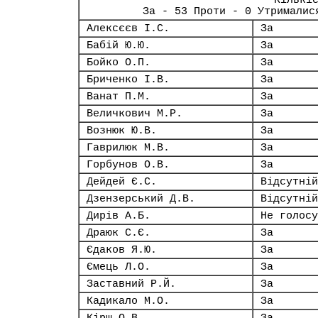
Кількі
За - 53 Проти - 0 Утрималис
Алексєєв І.С.
За
Бабій Ю.Ю.
За
Бойко О.П.
За
Бриченко І.В.
За
Ванат П.М.
За
Величкович М.Р.
За
Вознюк Ю.В.
За
Гаврилюк М.В.
За
Горбунов О.В.
За
Дейдей Є.С.
Відсутній
Дзензерський Д.В.
Відсутній
Дирів А.Б.
Не голосу
Драюк С.Є.
За
Єдаков Я.Ю.
За
Ємець Л.О.
За
Заставний Р.Й.
За
Кадикало М.О.
За