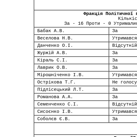
Фракція Політичної 
Кількі
За - 16 Проти - 0 Утримали
Бабак А.В.
За
Веселова Н.В.
Утримався
Данченко О.І.
Відсутній
Журжій А.В.
За
Кіраль С.І.
За
Лаврик О.В.
За
Мірошніченко І.В.
Утримався
Острікова Т.Г.
Не голосу
Підлісецький Л.Т.
За
Романова А.А.
За
Семенченко С.І.
Відсутній
Сисоєнко І.В.
Утримався
Соболєв Є.В.
За