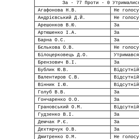
За - 77 Проти - 0 Утрималис
Агафонова Н.В.
Не голосу
Андрієвський Д.Й.
Не голосу
Арешонков В.Ю.
За
Артюшенко І.А.
За
Барна О.С.
За
Бєлькова О.В.
Не голосу
Білоцерковець Д.О.
Утримався
Брензович В.І.
За
Бублик Ю.В.
Відсутній
Валентиров С.В.
Відсутній
Вінник І.Ю.
Відсутній
Голуб В.В.
За
Гончаренко О.О.
За
Грановський О.М.
Відсутній
Гудзенко В.І.
За
Демчак Р.Є.
За
Дехтярчук О.В.
За
Дмитренко О.М.
Не голосу