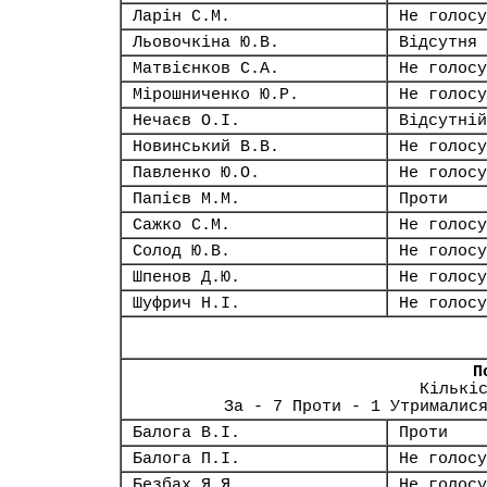
Ларін С.М.
Не голосу
Льовочкіна Ю.В.
Відсутня
Матвієнков С.А.
Не голосу
Мірошниченко Ю.Р.
Не голосу
Нечаєв О.І.
Відсутній
Новинський В.В.
Не голосу
Павленко Ю.О.
Не голосу
Папієв М.М.
Проти
Сажко С.М.
Не голосу
Солод Ю.В.
Не голосу
Шпенов Д.Ю.
Не голосу
Шуфрич Н.І.
Не голосу
П
Кількі
За - 7 Проти - 1 Утрималис
Балога В.І.
Проти
Балога П.І.
Не голосу
Безбах Я.Я.
Не голосу