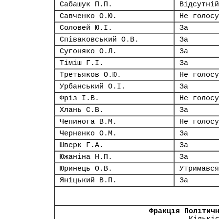
Сабашук П.П.
Відсутній
Савченко О.Ю.
Не голосу
Соловей Ю.І.
За
Співаковський О.В.
За
Сугоняко О.Л.
За
Тіміш Г.І.
За
Третьяков О.Ю.
Не голосу
Урбанський О.І.
За
Фріз І.В.
Не голосу
Хлань С.В.
За
Чепинога В.М.
Не голосу
Черненко О.М.
За
Шверк Г.А.
За
Южаніна Н.П.
За
Юринець О.В.
Утримався
Яніцький В.П.
За
Фракція Політич