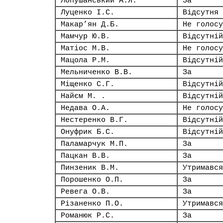
Лопушанський А.Я.
За
Луценко І.С.
Відсутня
Макар’ян Д.Б.
Не голосу
Мамчур Ю.В.
Відсутній
Матіос М.В.
Не голосу
Мацола Р.М.
Відсутній
Мельниченко В.В.
За
Міщенко С.Г.
Відсутній
Найєм М. .
Відсутній
Недава О.А.
Не голосу
Нестеренко В.Г.
Відсутній
Онуфрик Б.С.
Відсутній
Паламарчук М.П.
За
Пацкан В.В.
За
Пинзеник В.М.
Утримався
Порошенко О.П.
За
Ревега О.В.
За
Різаненко П.О.
Утримався
Романюк Р.С.
За