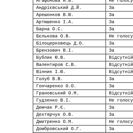
Агафонова Н.В.
Не голосу
Андрієвський Д.Й.
За
Арешонков В.Ю.
За
Артюшенко І.А.
За
Барна О.С.
За
Бєлькова О.В.
Не голосу
Білоцерковець Д.О.
За
Брензович В.І.
За
Бублик Ю.В.
Відсутній
Валентиров С.В.
Відсутній
Вінник І.Ю.
Відсутній
Голуб В.В.
За
Гончаренко О.О.
За
Грановський О.М.
Відсутній
Гудзенко В.І.
Не голосу
Демчак Р.Є.
За
Дехтярчук О.В.
За
Дмитренко О.М.
Не голосу
Домбровський О.Г.
За