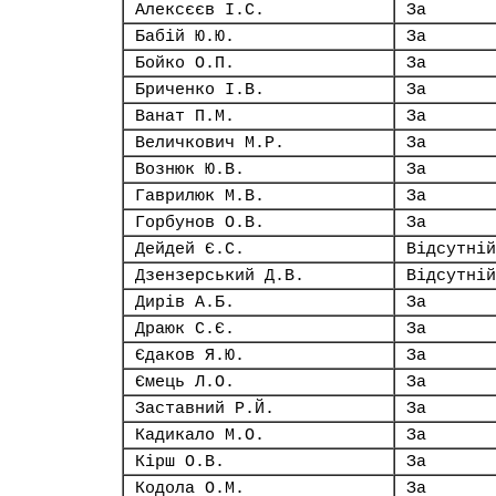
Алексєєв І.С.
За
Бабій Ю.Ю.
За
Бойко О.П.
За
Бриченко І.В.
За
Ванат П.М.
За
Величкович М.Р.
За
Вознюк Ю.В.
За
Гаврилюк М.В.
За
Горбунов О.В.
За
Дейдей Є.С.
Відсутній
Дзензерський Д.В.
Відсутній
Дирів А.Б.
За
Драюк С.Є.
За
Єдаков Я.Ю.
За
Ємець Л.О.
За
Заставний Р.Й.
За
Кадикало М.О.
За
Кірш О.В.
За
Кодола О.М.
За