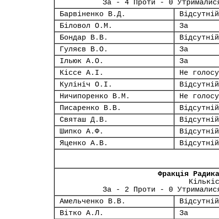
За - 4 Проти - 0 Утрималис
Барвіненко В.Д.
Відсутній
Біловол О.М.
За
Бондар В.В.
Відсутній
Гуляєв В.О.
За
Ільюк А.О.
За
Кіссе А.І.
Не голосу
Кулініч О.І.
Відсутній
Ничипоренко В.М.
Не голосу
Писаренко В.В.
Відсутній
Святаш Д.В.
Відсутній
Шипко А.Ф.
Відсутній
Яценко А.В.
Відсутній
Фракція Радик
Кількі
За - 2 Проти - 0 Утрималис
Амельченко В.В.
Відсутній
Вітко А.Л.
За