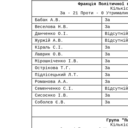
Фракція Політичної 
Кількі
За - 21 Проти - 0 Утримали
Бабак А.В.
За
Веселова Н.В.
За
Данченко О.І.
Відсутній
Журжій А.В.
Відсутній
Кіраль С.І.
За
Лаврик О.В.
За
Мірошніченко І.В.
За
Острікова Т.Г.
За
Підлісецький Л.Т.
За
Романова А.А.
За
Семенченко С.І.
Відсутній
Сисоєнко І.В.
За
Соболєв Є.В.
За
Група "П
Кількі