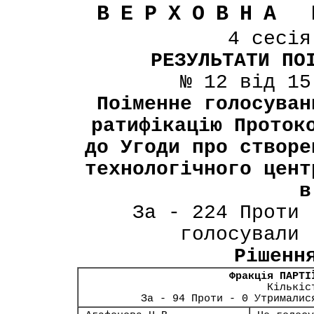
ВЕРХОВНА 
4 сесі
РЕЗУЛЬТАТИ ПО
№ 12 від 15
Поіменне голосуван
ратифікацію Проток
до Угоди про створе
технологічного цент
в
За - 224 Проти 
голосували 
Рішенн
Фракція ПАРТІ
Кількіс
За - 94 Проти - 0 Утрималис