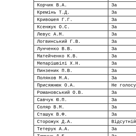
Корчик В.А.
За
Кремінь Т.Д.
За
Кривошея Г.Г.
За
Ксенжук О.С.
За
Левус А.М.
За
Логвинський Г.В.
За
Лунченко В.В.
За
Матейченко К.В.
За
Мепарішвілі Х.Н.
За
Пинзеник П.В.
За
Поляков М.А.
За
Присяжнюк О.А.
Не голосу
Романовський О.В.
За
Савчук Ю.П.
За
Соляр В.М.
За
Сташук В.Ф.
За
Сторожук Д.А.
Відсутній
Тетерук А.А.
За