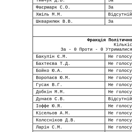
Тимчук Д.Б.
За
Фаєрмарк С.О.
За
Хміль М.М.
Відсутній
Шкварилюк В.В.
За
Фракція Політичн
Кількі
За - 0 Проти - 0 Утрималис
Бакулін Є.М.
Не голосу
Бахтеєва Т.Д.
Не голосу
Бойко Ю.А.
Не голосу
Воропаєв Ю.М.
Не голосу
Гусак В.Г.
Не голосу
Добкін М.М.
Не голосу
Дунаєв С.В.
Відсутній
Іоффе Ю.Я.
Не голосу
Кісельов А.М.
Не голосу
Колєсніков Д.В.
Не голосу
Ларін С.М.
Не голосу