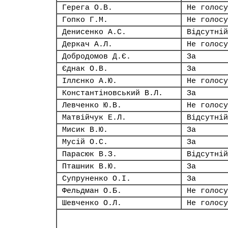
Герега О.В.
Не голосу
Гопко Г.М.
Не голосу
Денисенко А.С.
Відсутній
Деркач А.Л.
Не голосу
Добродомов Д.Є.
За
Єднак О.В.
За
Іллєнко А.Ю.
Не голосу
Константіновський В.Л.
За
Левченко Ю.В.
Не голосу
Матвійчук Е.Л.
Відсутній
Мисик В.Ю.
За
Мусій О.С.
За
Парасюк В.З.
Відсутній
Пташник В.Ю.
За
Супруненко О.І.
За
Фельдман О.Б.
Не голосу
Шевченко О.Л.
Не голосу