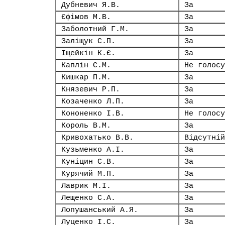
Дубневич Я.В.
За
Єфімов М.В.
За
Заболотний Г.М.
За
Заліщук С.П.
За
Іщейкін К.Є.
За
Каплін С.М.
Не голосу
Кишкар П.М.
За
Князевич Р.П.
За
Козаченко Л.П.
За
Кононенко І.В.
Не голосу
Король В.М.
За
Кривохатько В.В.
Відсутній
Кузьменко А.І.
За
Куніцин С.В.
За
Курячий М.П.
За
Лаврик М.І.
За
Лещенко С.А.
За
Лопушанський А.Я.
За
Луценко І.С.
За