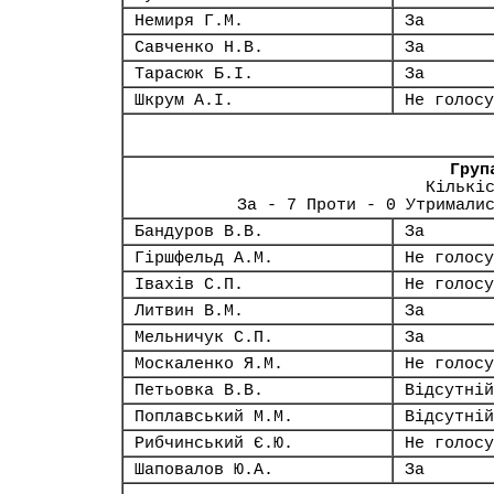
Немиря Г.М.
За
Савченко Н.В.
За
Тарасюк Б.І.
За
Шкрум А.І.
Не голосу
Груп
Кількі
За - 7 Проти - 0 Утримали
Бандуров В.В.
За
Гіршфельд А.М.
Не голосу
Івахів С.П.
Не голосу
Литвин В.М.
За
Мельничук С.П.
За
Москаленко Я.М.
Не голосу
Петьовка В.В.
Відсутній
Поплавський М.М.
Відсутній
Рибчинський Є.Ю.
Не голосу
Шаповалов Ю.А.
За