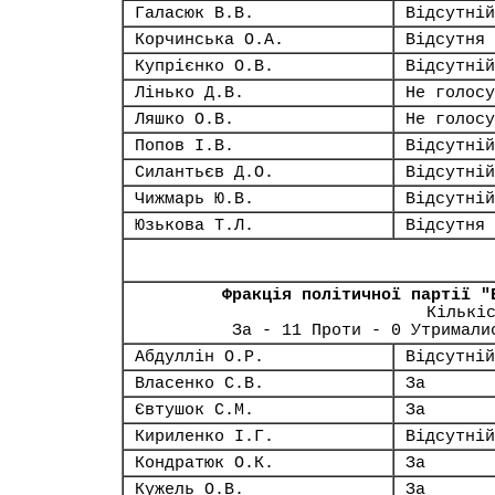
Галасюк В.В.
Відсутній
Корчинська О.А.
Відсутня
Купрієнко О.В.
Відсутній
Лінько Д.В.
Не голосу
Ляшко О.В.
Не голосу
Попов І.В.
Відсутній
Силантьєв Д.О.
Відсутній
Чижмарь Ю.В.
Відсутній
Юзькова Т.Л.
Відсутня
Фракція політичної партії "
Кількі
За - 11 Проти - 0 Утримали
Абдуллін О.Р.
Відсутній
Власенко С.В.
За
Євтушок С.М.
За
Кириленко І.Г.
Відсутній
Кондратюк О.К.
За
Кужель О.В.
За