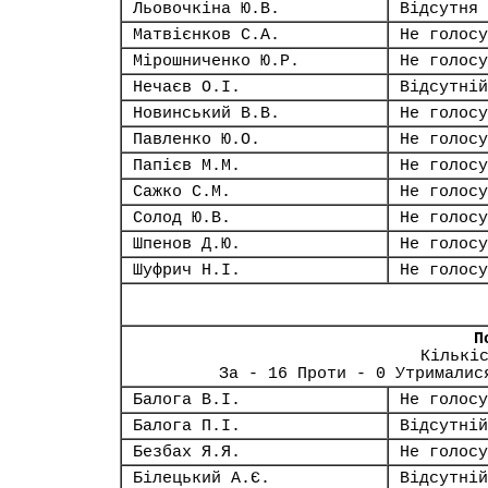
Льовочкіна Ю.В.
Відсутня
Матвієнков С.А.
Не голосу
Мірошниченко Ю.Р.
Не голосу
Нечаєв О.І.
Відсутній
Новинський В.В.
Не голосу
Павленко Ю.О.
Не голосу
Папієв М.М.
Не голосу
Сажко С.М.
Не голосу
Солод Ю.В.
Не голосу
Шпенов Д.Ю.
Не голосу
Шуфрич Н.І.
Не голосу
П
Кількі
За - 16 Проти - 0 Утрималис
Балога В.І.
Не голосу
Балога П.І.
Відсутній
Безбах Я.Я.
Не голосу
Білецький А.Є.
Відсутній