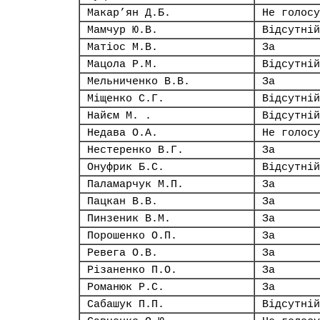
Макар’ян Д.Б.
Не голосу
Мамчур Ю.В.
Відсутній
Матіос М.В.
За
Мацола Р.М.
Відсутній
Мельниченко В.В.
За
Міщенко С.Г.
Відсутній
Найєм М. .
Відсутній
Недава О.А.
Не голосу
Нестеренко В.Г.
За
Онуфрик Б.С.
Відсутній
Паламарчук М.П.
За
Пацкан В.В.
За
Пинзеник В.М.
За
Порошенко О.П.
За
Ревега О.В.
За
Різаненко П.О.
За
Романюк Р.С.
За
Сабашук П.П.
Відсутній