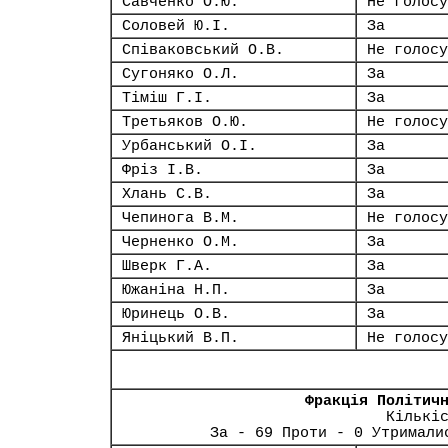
Савченко О.Ю.
Не голосу
Соловей Ю.І.
За
Співаковський О.В.
Не голосу
Сугоняко О.Л.
За
Тіміш Г.І.
За
Третьяков О.Ю.
Не голосу
Урбанський О.І.
За
Фріз І.В.
За
Хлань С.В.
За
Чепинога В.М.
Не голосу
Черненко О.М.
За
Шверк Г.А.
За
Южаніна Н.П.
За
Юринець О.В.
За
Яніцький В.П.
Не голосу
Фракція Політич
Кількі
За - 69 Проти - 0 Утримали