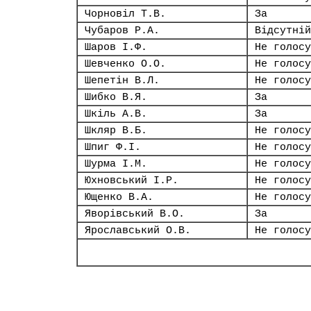
Чорновіл Т.В.
За
Чубаров Р.А.
Відсутній
Шаров І.Ф.
Не голосу
Шевченко О.О.
Не голосу
Шепетін В.Л.
Не голосу
Шибко В.Я.
За
Шкіль А.В.
За
Шкляр В.Б.
Не голосу
Шпиг Ф.І.
Не голосу
Шурма І.М.
Не голосу
Юхновський І.Р.
Не голосу
Ющенко В.А.
Не голосу
Яворівський В.О.
За
Ярославський О.В.
Не голосу