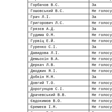
Горбачов В.С.
За
Гошовський В.С.
Не голосу
Грач Л.І.
За
Григорович Л.С.
Не голосу
Грязєв А.Д.
За
Гудима О.М.
Не голосу
Гурвіц Е.Й.
Не голосу
Гуренко С.І.
За
Давидова Л.І.
Не голосу
Демьохін В.А.
Не голосу
Деркач Л.В.
Не голосу
Джоджик Я.І.
Не голосу
Добкін М.М.
За
Довгий Т.О.
Не голосу
Дорогунцов С.І.
Не голосу
Драчевський В.В.
Не голосу
Євдокимов В.О.
Не голосу
Єремеєв І.М.
Не голосу