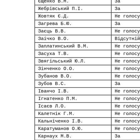
Єщенко В.М.
За
Жебрівський П.І.
За
Жовтяк Є.Д.
Не голосу
Загрева Б.Ю.
За
Заєць В.В.
Не голосу
Заічко В.О.
Відсутній
Заплатинський В.М.
Не голосу
Засуха Т.В.
Не голосу
Звягільський Ю.Л.
Не голосу
Зінченко О.О.
Не голосу
Зубанов В.О.
Не голосу
Зубов В.С.
За
Іванчо І.В.
Не голосу
Ігнатенко П.М.
Не голосу
Ісаєв Л.О.
Не голосу
Калетнік Г.М.
Не голосу
Кальніченко І.В.
Не голосу
Каратуманов О.Ю.
Не голосу
Карнаух М.В.
За