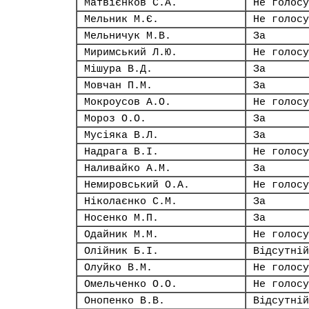
Матвієнков С.А.
Не голосу
Мельник М.Є.
Не голосу
Мельничук М.В.
За
Миримський Л.Ю.
Не голосу
Мішура В.Д.
За
Мовчан П.М.
За
Мокроусов А.О.
Не голосу
Мороз О.О.
За
Мусіяка В.Л.
За
Надрага В.І.
Не голосу
Наливайко А.М.
За
Немировський О.А.
Не голосу
Ніколаєнко С.М.
За
Носенко М.П.
За
Одайник М.М.
Не голосу
Олійник Б.І.
Відсутній
Олуйко В.М.
Не голосу
Омельченко О.О.
Не голосу
Онопенко В.В.
Відсутній