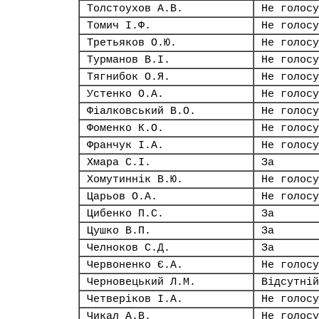
Толстоухов А.В.
Не голосу
Томич І.Ф.
Не голосу
Третьяков О.Ю.
Не голосу
Турманов В.І.
Не голосу
Тягнибок О.Я.
Не голосу
Устенко О.А.
Не голосу
Фіалковський В.О.
Не голосу
Фоменко К.О.
Не голосу
Франчук І.А.
Не голосу
Хмара С.І.
За
Хомутиннік В.Ю.
Не голосу
Царьов О.А.
Не голосу
Цибенко П.С.
За
Цушко В.П.
За
Челноков С.Д.
За
Червоненко Є.А.
Не голосу
Черновецький Л.М.
Відсутній
Четверіков І.А.
Не голосу
Чикал А.В.
Не голосу