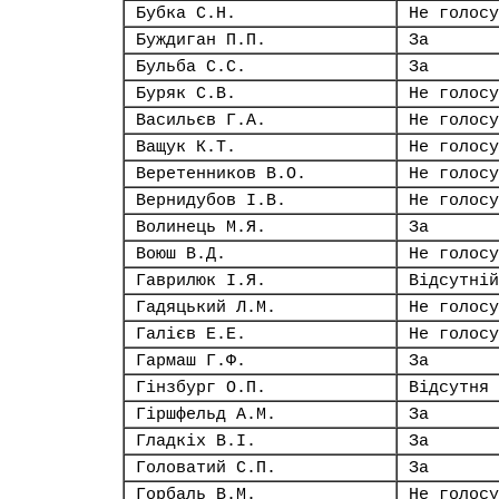
Бубка С.Н.
Не голосу
Буждиган П.П.
За
Бульба С.С.
За
Буряк С.В.
Не голосу
Васильєв Г.А.
Не голосу
Ващук К.Т.
Не голосу
Веретенников В.О.
Не голосу
Вернидубов І.В.
Не голосу
Волинець М.Я.
За
Воюш В.Д.
Не голосу
Гаврилюк І.Я.
Відсутній
Гадяцький Л.М.
Не голосу
Галієв Е.Е.
Не голосу
Гармаш Г.Ф.
За
Гінзбург О.П.
Відсутня
Гіршфельд А.М.
За
Гладкіх В.І.
За
Головатий С.П.
За
Горбаль В.М.
Не голосу