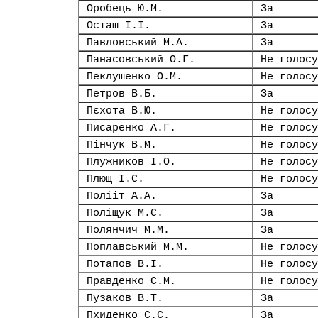
Оробець Ю.М.
За
Осташ І.І.
За
Павловський М.А.
За
Панасовський О.Г.
Не голосу
Пеклушенко О.М.
Не голосу
Петров В.Б.
За
Пєхота В.Ю.
Не голосу
Писаренко А.Г.
Не голосу
Пінчук В.М.
Не голосу
Плужников І.О.
Не голосу
Плющ І.С.
Не голосу
Полііт А.А.
За
Поліщук М.Є.
За
Полянчич М.М.
За
Поплавський М.М.
Не голосу
Потапов В.І.
Не голосу
Правденко С.М.
Не голосу
Пузаков В.Т.
За
Пхиденко С.С.
За