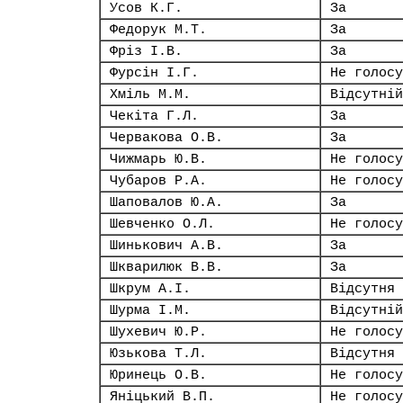
Усов К.Г.
За
Федорук М.Т.
За
Фріз І.В.
За
Фурсін І.Г.
Не голосу
Хміль М.М.
Відсутній
Чекіта Г.Л.
За
Червакова О.В.
За
Чижмарь Ю.В.
Не голосу
Чубаров Р.А.
Не голосу
Шаповалов Ю.А.
За
Шевченко О.Л.
Не голосу
Шинькович А.В.
За
Шкварилюк В.В.
За
Шкрум А.І.
Відсутня
Шурма І.М.
Відсутній
Шухевич Ю.Р.
Не голосу
Юзькова Т.Л.
Відсутня
Юринець О.В.
Не голосу
Яніцький В.П.
Не голосу