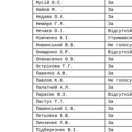
Мусій О.С.
За
Найєм М. .
За
Недава О.А.
За
Немиря Г.М.
За
Нечаєв О.І.
Відсутній
Німченко В.І.
Утримався
Новинський В.В.
Не голосу
Онищенко О.Р.
Відсутній
Опанасенко О.В.
За
Острікова Т.Г.
За
Павелко А.В.
За
Павлов К.Ю.
Не голосу
Палатний А.Л.
За
Парасюк В.З.
Відсутній
Пастух Т.Т.
За
Пашинський С.В.
За
Петьовка В.В.
За
Пинзеник П.В.
За
Підберезняк В.І.
За