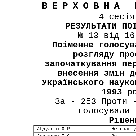
ВЕРХОВНА 
4 сесі
РЕЗУЛЬТАТИ ПО
№ 13 від 16
Поіменне голосув
розгляду про
започаткування пе
внесення змін д
Українського науко
1993 р
За - 253 Проти 
голосували 
Рішен
Абдуллін О.Р.
Не голосу