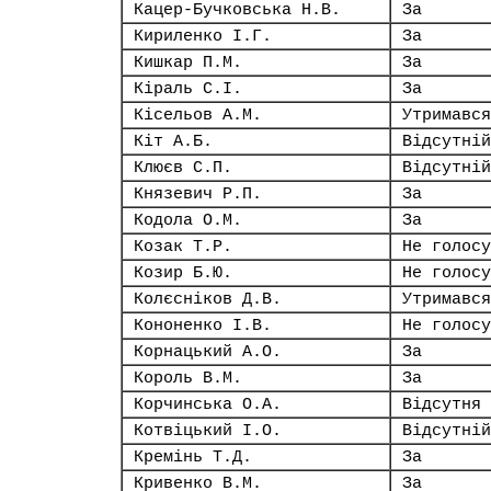
Кацер-Бучковська Н.В.
За
Кириленко І.Г.
За
Кишкар П.М.
За
Кіраль С.І.
За
Кісельов А.М.
Утримався
Кіт А.Б.
Відсутній
Клюєв С.П.
Відсутній
Князевич Р.П.
За
Кодола О.М.
За
Козак Т.Р.
Не голосу
Козир Б.Ю.
Не голосу
Колєсніков Д.В.
Утримався
Кононенко І.В.
Не голосу
Корнацький А.О.
За
Король В.М.
За
Корчинська О.А.
Відсутня
Котвіцький І.О.
Відсутній
Кремінь Т.Д.
За
Кривенко В.М.
За