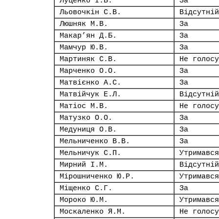
Луценко І.В.
За
Льовочкін С.В.
Відсутній
Люшняк М.В.
За
Макар’ян Д.Б.
За
Мамчур Ю.В.
За
Мартиняк С.В.
Не голосу
Марченко О.О.
За
Матвієнко А.С.
За
Матвійчук Е.Л.
Відсутній
Матіос М.В.
Не голосу
Матузко О.О.
За
Медуниця О.В.
За
Мельниченко В.В.
За
Мельничук С.П.
Утримався
Мирний І.М.
Відсутній
Мірошниченко Ю.Р.
Утримався
Міщенко С.Г.
За
Мороко Ю.М.
Утримався
Москаленко Я.М.
Не голосу