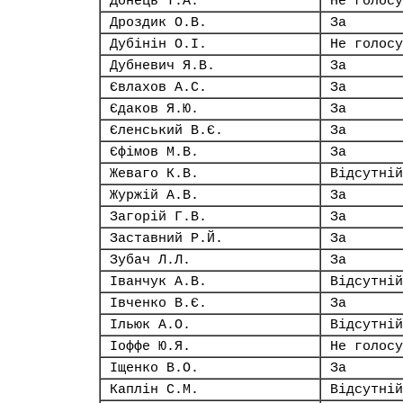
Донець Т.А.
Не голосу
Дроздик О.В.
За
Дубінін О.І.
Не голосу
Дубневич Я.В.
За
Євлахов А.С.
За
Єдаков Я.Ю.
За
Єленський В.Є.
За
Єфімов М.В.
За
Жеваго К.В.
Відсутній
Журжій А.В.
За
Загорій Г.В.
За
Заставний Р.Й.
За
Зубач Л.Л.
За
Іванчук А.В.
Відсутній
Івченко В.Є.
За
Ільюк А.О.
Відсутній
Іоффе Ю.Я.
Не голосу
Іщенко В.О.
За
Каплін С.М.
Відсутній