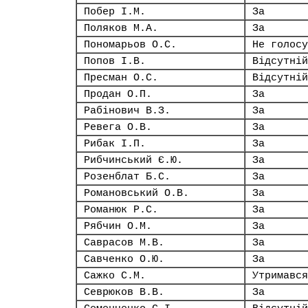
Побер І.М.
За
Поляков М.А.
За
Пономарьов О.С.
Не голосу
Попов І.В.
Відсутній
Пресман О.С.
Відсутній
Продан О.П.
За
Рабінович В.З.
За
Ревега О.В.
За
Рибак І.П.
За
Рибчинський Є.Ю.
За
Розенблат Б.С.
За
Романовський О.В.
За
Романюк Р.С.
За
Рябчин О.М.
За
Саврасов М.В.
За
Савченко О.Ю.
За
Сажко С.М.
Утримався
Севрюков В.В.
За