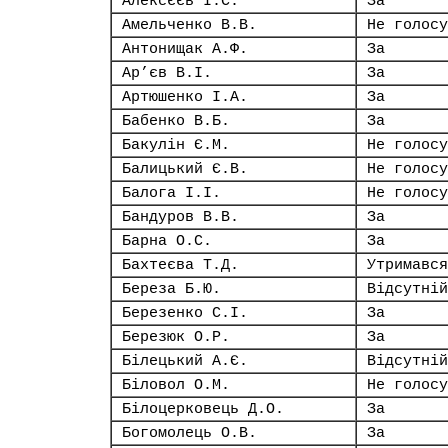
Алексєєв І.С.
За
Амельченко В.В.
Не голосу
Антонищак А.Ф.
За
Ар’єв В.І.
За
Артюшенко І.А.
За
Бабенко В.Б.
За
Бакулін Є.М.
Не голосу
Балицький Є.В.
Не голосу
Балога І.І.
Не голосу
Бандуров В.В.
За
Барна О.С.
За
Бахтеєва Т.Д.
Утримався
Береза Б.Ю.
Відсутній
Березенко С.І.
За
Березюк О.Р.
За
Білецький А.Є.
Відсутній
Біловол О.М.
Не голосу
Білоцерковець Д.О.
За
Богомолець О.В.
За