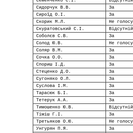
Семенченко С.І.
Відсутній
Сидорчук В.В.
За
Сироїд О.І.
За
Скорик М.Л.
Не голосу
Скуратовський С.І.
Відсутній
Соболєв С.В.
За
Солод Ю.В.
Не голосу
Соляр В.М.
За
Сочка О.О.
За
Спориш І.Д.
За
Стеценко Д.О.
За
Сугоняко О.Л.
За
Суслова І.М.
За
Тарасюк Б.І.
За
Тетерук А.А.
За
Тимошенко Ю.В.
Відсутній
Тіміш Г.І.
За
Третьяков О.Ю.
Не голосу
Унгурян П.Я.
За