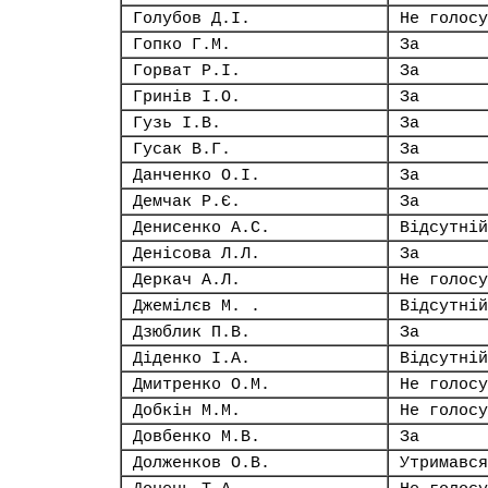
Голубов Д.І.
Не голосу
Гопко Г.М.
За
Горват Р.І.
За
Гринів І.О.
За
Гузь І.В.
За
Гусак В.Г.
За
Данченко О.І.
За
Демчак Р.Є.
За
Денисенко А.С.
Відсутній
Денісова Л.Л.
За
Деркач А.Л.
Не голосу
Джемілєв М. .
Відсутній
Дзюблик П.В.
За
Діденко І.А.
Відсутній
Дмитренко О.М.
Не голосу
Добкін М.М.
Не голосу
Довбенко М.В.
За
Долженков О.В.
Утримався