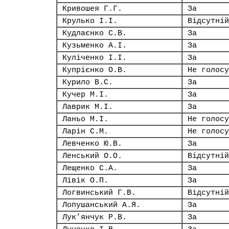
Кривошея Г.Г.
За
Крулько І.І.
Відсутній
Кудлаєнко С.В.
За
Кузьменко А.І.
За
Куліченко І.І.
За
Купрієнко О.В.
Не голосу
Курило В.С.
За
Кучер М.І.
За
Лаврик М.І.
За
Ланьо М.І.
Не голосу
Ларін С.М.
Не голосу
Левченко Ю.В.
За
Ленський О.О.
Відсутній
Лещенко С.А.
За
Лівік О.П.
За
Логвинський Г.В.
Відсутній
Лопушанський А.Я.
За
Лук’янчук Р.В.
За