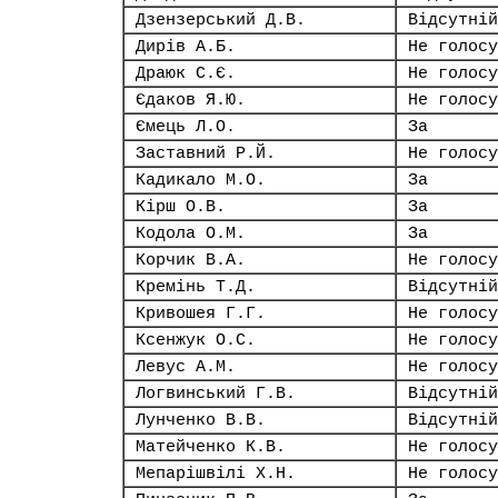
Дзензерський Д.В.
Відсутній
Дирів А.Б.
Не голосу
Драюк С.Є.
Не голосу
Єдаков Я.Ю.
Не голосу
Ємець Л.О.
За
Заставний Р.Й.
Не голосу
Кадикало М.О.
За
Кірш О.В.
За
Кодола О.М.
За
Корчик В.А.
Не голосу
Кремінь Т.Д.
Відсутній
Кривошея Г.Г.
Не голосу
Ксенжук О.С.
Не голосу
Левус А.М.
Не голосу
Логвинський Г.В.
Відсутній
Лунченко В.В.
Відсутній
Матейченко К.В.
Не голосу
Мепарішвілі Х.Н.
Не голосу