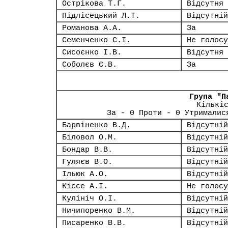
Острікова Т.Г.
Відсутня
Підлісецький Л.Т.
Відсутній
Романова А.А.
За
Семенченко С.І.
Не голосу
Сисоєнко І.В.
Відсутня
Соболєв Є.В.
За
Група "П
Кількі
За - 0 Проти - 0 Утрималис
Барвіненко В.Д.
Відсутній
Біловол О.М.
Відсутній
Бондар В.В.
Відсутній
Гуляєв В.О.
Відсутній
Ільюк А.О.
Відсутній
Кіссе А.І.
Не голосу
Кулініч О.І.
Відсутній
Ничипоренко В.М.
Відсутній
Писаренко В.В.
Відсутній