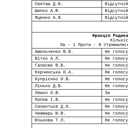
Святаш Д.В.
Відсутній
Шипко А.Ф.
Відсутній
Яценко А.В.
Відсутній
Фракція Радик
Кількі
За - 1 Проти - 0 Утрималис
Амельченко В.В.
Не голосу
Вітко А.Л.
Не голосу
Галасюк В.В.
Не голосу
Корчинська О.А.
Не голосу
Купрієнко О.В.
Не голосу
Лінько Д.В.
Не голосу
Ляшко О.В.
За
Попов І.В.
Не голосу
Силантьєв Д.О.
Не голосу
Чижмарь Ю.В.
Не голосу
Юзькова Т.Л.
Не голосу