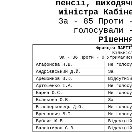
пенсії, виходяч
міністра Кабін
За - 85 Проти 
голосували 
Рішенн
Фракція ПАРТІ
Кількіс
За - 36 Проти - 0 Утрималис
Агафонова Н.В.
Не голосу
Андрієвський Д.Й.
За
Арешонков В.Ю.
Відсутній
Артюшенко І.А.
Не голосу
Барна О.С.
Не голосу
Бєлькова О.В.
За
Білоцерковець Д.О.
Не голосу
Брензович В.І.
Не голосу
Бублик Ю.В.
Відсутній
Валентиров С.В.
Відсутній