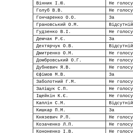
Вінник І.Ю.
Не голосу
Голуб В.В.
Не голосу
Гончаренко О.О.
За
Грановський О.М.
Відсутній
Гудзенко В.І.
Не голосу
Демчак Р.Є.
За
Дехтярчук О.В.
Відсутній
Дмитренко О.М.
Не голосу
Домбровський О.Г.
Не голосу
Дубневич Я.В.
Не голосу
Єфімов М.В.
За
Заболотний Г.М.
Не голосу
Заліщук С.П.
Не голосу
Іщейкін К.Є.
Не голосу
Каплін С.М.
Відсутній
Кишкар П.М.
За
Князевич Р.П.
Не голосу
Козаченко Л.П.
Не голосу
Кононенко І.В.
Не голосу