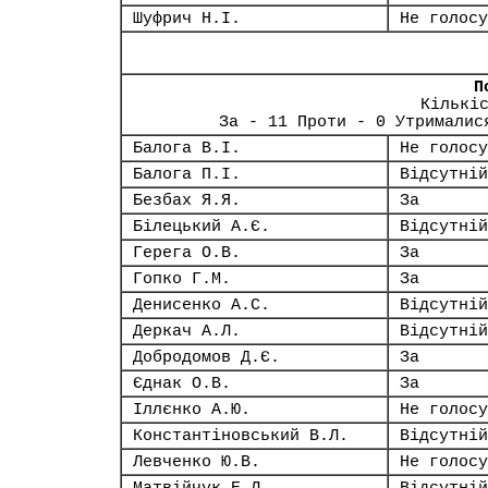
Шуфрич Н.І.
Не голосу
П
Кількі
За - 11 Проти - 0 Утрималис
Балога В.І.
Не голосу
Балога П.І.
Відсутній
Безбах Я.Я.
За
Білецький А.Є.
Відсутній
Герега О.В.
За
Гопко Г.М.
За
Денисенко А.С.
Відсутній
Деркач А.Л.
Відсутній
Добродомов Д.Є.
За
Єднак О.В.
За
Іллєнко А.Ю.
Не голосу
Константіновський В.Л.
Відсутній
Левченко Ю.В.
Не голосу