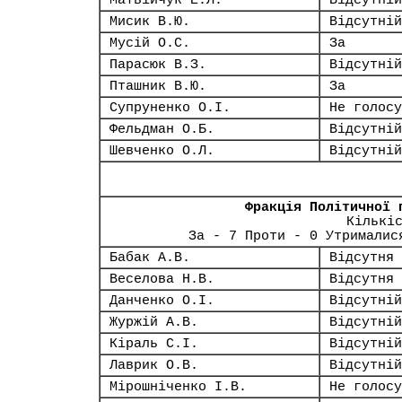
Матвійчук Е.Л.
Відсутній
Мисик В.Ю.
Відсутній
Мусій О.С.
За
Парасюк В.З.
Відсутній
Пташник В.Ю.
За
Супруненко О.І.
Не голосу
Фельдман О.Б.
Відсутній
Шевченко О.Л.
Відсутній
Фракція Політичної 
Кількі
За - 7 Проти - 0 Утрималис
Бабак А.В.
Відсутня
Веселова Н.В.
Відсутня
Данченко О.І.
Відсутній
Журжій А.В.
Відсутній
Кіраль С.І.
Відсутній
Лаврик О.В.
Відсутній
Мірошніченко І.В.
Не голосу