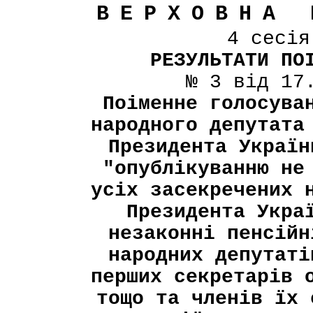
ВЕРХОВНА 
4 сесі
РЕЗУЛЬТАТИ ПО
№ 3 від 17
Поіменне голосува
народного депутата
Президента Україн
"опублікуванню не
усіх засекречених 
Президента Укра
незаконні пенсійн
народних депутаті
перших секретарів 
тощо та членів їх 