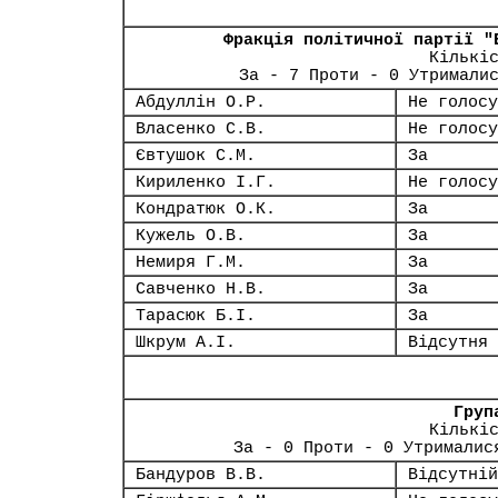
Фракція політичної партії "
Кількі
За - 7 Проти - 0 Утримали
Абдуллін О.Р.
Не голосу
Власенко С.В.
Не голосу
Євтушок С.М.
За
Кириленко І.Г.
Не голосу
Кондратюк О.К.
За
Кужель О.В.
За
Немиря Г.М.
За
Савченко Н.В.
За
Тарасюк Б.І.
За
Шкрум А.І.
Відсутня
Груп
Кількі
За - 0 Проти - 0 Утрималис
Бандуров В.В.
Відсутній