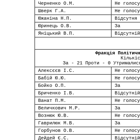
Черненко О.М.
Не голосу
Шверк Г.А.
Не голосу
Южаніна Н.П.
Відсутня
Юринець О.В.
За
Яніцький В.П.
Відсутній
Фракція Політич
Кількі
За - 21 Проти - 0 Утрималис
Алексєєв І.С.
Не голосу
Бабій Ю.Ю.
Не голосу
Бойко О.П.
За
Бриченко І.В.
Відсутній
Ванат П.М.
Не голосу
Величкович М.Р.
За
Вознюк Ю.В.
Не голосу
Гаврилюк М.В.
За
Горбунов О.В.
Не голосу
Дейдей Є.С.
Відсутній