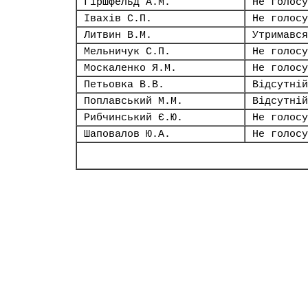
Гіршфельд А.М.
Не голосу
Івахів С.П.
Не голосу
Литвин В.М.
Утримався
Мельничук С.П.
Не голосу
Москаленко Я.М.
Не голосу
Петьовка В.В.
Відсутній
Поплавський М.М.
Відсутній
Рибчинський Є.Ю.
Не голосу
Шаповалов Ю.А.
Не голосу