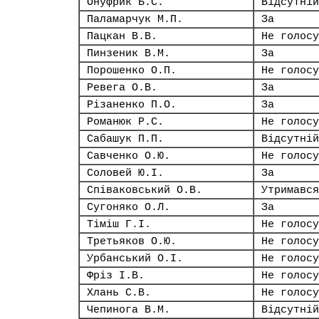
Онуфрик Б.С.
Відсутній
Паламарчук М.П.
За
Пацкан В.В.
Не голосу
Пинзеник В.М.
За
Порошенко О.П.
Не голосу
Ревега О.В.
За
Різаненко П.О.
За
Романюк Р.С.
Не голосу
Сабашук П.П.
Відсутній
Савченко О.Ю.
Не голосу
Соловей Ю.І.
За
Співаковський О.В.
Утримався
Сугоняко О.Л.
За
Тіміш Г.І.
Не голосу
Третьяков О.Ю.
Не голосу
Урбанський О.І.
Не голосу
Фріз І.В.
Не голосу
Хлань С.В.
Не голосу
Чепинога В.М.
Відсутній