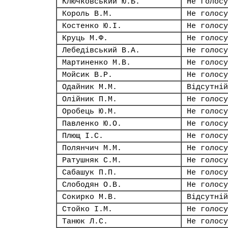
Ключковський Ю.Б.
Не голосу
Король В.М.
Не голосу
Костенко Ю.І.
Не голосу
Круць М.Ф.
Не голосу
Лебедівський В.А.
Не голосу
Мартиненко М.В.
Не голосу
Мойсик В.Р.
Не голосу
Одайник М.М.
Відсутній
Олійник П.М.
Не голосу
Оробець Ю.М.
Не голосу
Павленко Ю.О.
Не голосу
Плющ І.С.
Не голосу
Полянчич М.М.
Не голосу
Ратушняк С.М.
Не голосу
Сабашук П.П.
Не голосу
Слободян О.В.
Не голосу
Сокирко М.В.
Відсутній
Стойко І.М.
Не голосу
Танюк Л.С.
Не голосу