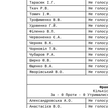
Тарасюк І.Г.
Не голосу
Ткач Р.В.
Не голосу
Томич І.Ф.
Не голосу
Трофименко В.В.
Не голосу
Удовенко Г.Й.
Не голосу
Філенко В.П.
Не голосу
Червоненко Є.А.
Не голосу
Черняк В.К.
Не голосу
Чорновіл Т.В.
Не голосу
Чубаров Р.А.
Не голосу
Ширко Ю.В.
Не голосу
Ющенко В.А.
Не голосу
Яворівський В.О.
Не голосу
Фра
Кількі
За - 0 Проти - 0 Утрималис
Александровська А.О.
Не голосу
Анастасієв В.О.
Не голосу