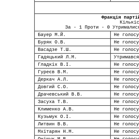
Фракція парті
Кількі
За - 1 Проти - 0 Утрималис
Бауер М.Й.
Не голосу
Буряк О.В.
Не голосу
Васадзе Т.Ш.
Не голосу
Гадяцький Л.М.
Утримався
Гладкіх В.І.
Не голосу
Гуреєв В.М.
Не голосу
Деркач А.Л.
Не голосу
Довгий С.О.
Не голосу
Драчевський В.В.
Не голосу
Засуха Т.В.
Не голосу
Клименко А.В.
Не голосу
Кузьмук О.І.
Не голосу
Литвин В.В.
Не голосу
Мхітарян Н.М.
Не голосу