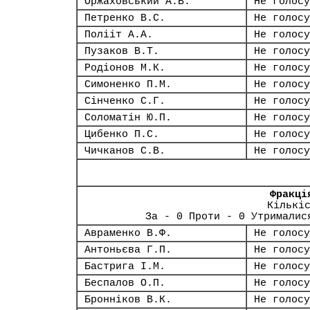
Оржаховський А.В.
Не голосу
Петренко В.С.
Не голосу
Полііт А.А.
Не голосу
Пузаков В.Т.
Не голосу
Родіонов М.К.
Не голосу
Симоненко П.М.
Не голосу
Сінченко С.Г.
Не голосу
Соломатін Ю.П.
Не голосу
Цибенко П.С.
Не голосу
Чичканов С.В.
Не голосу
Фракці
Кількі
За - 0 Проти - 0 Утрималис
Авраменко В.Ф.
Не голосу
Антоньєва Г.П.
Не голосу
Бастрига І.М.
Не голосу
Беспалов О.П.
Не голосу
Бронніков В.К.
Не голосу