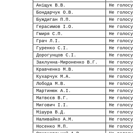
Аніщук В.В.
Не голосу
Бондарчук О.В.
Не голосу
Буждиган П.П.
Не голосу
Герасимов І.О.
Не голосу
Гмиря С.П.
Не голосу
Грач Л.І.
Не голосу
Гуренко С.І.
Не голосу
Дорогунцов С.І.
Не голосу
Заклунна-Мироненко В.Г.
Не голосу
Кравченко М.В.
Не голосу
Кухарчук М.А.
Не голосу
Лобода М.В.
Не голосу
Мартинюк А.І.
Не голосу
Матвєєв В.Г.
Не голосу
Мигович І.І.
Не голосу
Мішура В.Д.
Не голосу
Наливайко А.М.
Не голосу
Носенко М.П.
Не голосу