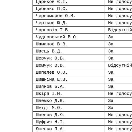
Царьков Є.І.
Не голосу
Цибенко П.С.
Не голосу
Черноморов О.М.
Не голосу
Чертков Ю.Д.
Не голосу
Чорновіл Т.В.
Відсутній
Чудновський В.О.
За
Шаманов В.В.
За
Швець В.Д.
За
Шевчук О.Б.
За
Шемчук В.В.
Відсутній
Шепелев О.О.
За
Шишкіна Е.В.
За
Шиянов Б.А.
За
Шкіря І.М.
Не голосу
Шлемко Д.В.
За
Шмідт М.О.
За
Шпенов Д.Ю.
Не голосу
Шуфрич Н.І.
Не голосу
Ющенко П.А.
Не голосу