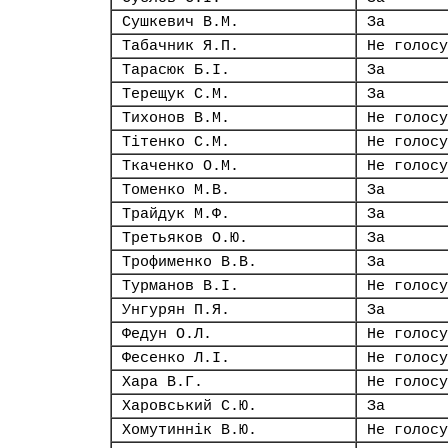
Сушкевич В.М.
За
Табачник Я.П.
Не голосу
Тарасюк Б.І.
За
Терещук С.М.
За
Тихонов В.М.
Не голосу
Тітенко С.М.
Не голосу
Ткаченко О.М.
Не голосу
Томенко М.В.
За
Трайдук М.Ф.
За
Третьяков О.Ю.
За
Трофименко В.В.
За
Турманов В.І.
Не голосу
Унгурян П.Я.
За
Федун О.Л.
Не голосу
Фесенко Л.І.
Не голосу
Хара В.Г.
Не голосу
Харовський С.Ю.
За
Хомутиннік В.Ю.
Не голосу