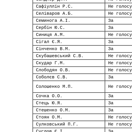
Сафіуллін Р.С.
Не голосу
Селіваров А.Б.
Не голосу
Семинога А.І.
За
Сербін Ю.С.
За
Синиця А.М.
Не голосу
Сігал Є.Я.
За
Сінченко В.М.
За
Скубашевський С.В.
Не голосу
Скудар Г.М.
Не голосу
Слободян О.В.
Не голосу
Соболєв С.В.
За
Солошенко М.П.
Не голосу
Сочка О.О.
За
Стець Ю.Я.
За
Стешенко О.М.
За
Стоян О.М.
Не голосу
Сулковський П.Г.
Не голосу
Суслов Є.І.
За