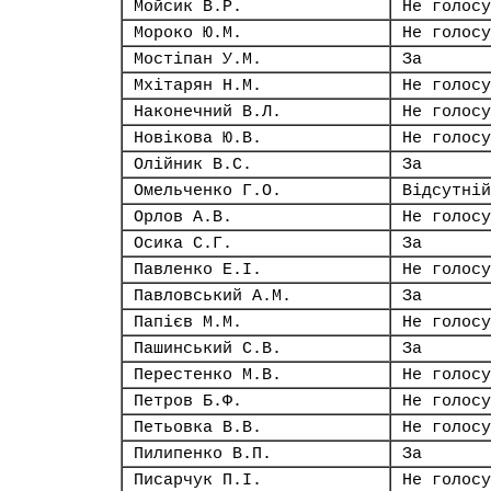
Мойсик В.Р.
Не голосу
Мороко Ю.М.
Не голосу
Мостіпан У.М.
За
Мхітарян Н.М.
Не голосу
Наконечний В.Л.
Не голосу
Новікова Ю.В.
Не голосу
Олійник В.С.
За
Омельченко Г.О.
Відсутній
Орлов А.В.
Не голосу
Осика С.Г.
За
Павленко Е.І.
Не голосу
Павловський А.М.
За
Папієв М.М.
Не голосу
Пашинський С.В.
За
Перестенко М.В.
Не голосу
Петров Б.Ф.
Не голосу
Петьовка В.В.
Не голосу
Пилипенко В.П.
За
Писарчук П.І.
Не голосу