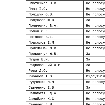
Плотніков О.В.
Не голосу
Плющ І.С.
Не голосу
Поліщук О.В.
Не голосу
Полунєєв Ю.В.
За
Поляченко В.А.
Не голосу
Попов О.П.
Не голосу
Потапов В.І.
Не голосу
Прасолов І.М.
Не голосу
Присяжнюк М.В.
Не голосу
Прокопчук Ю.В.
За
Пудов Б.М.
За
Радковський О.В.
За
Рева Д.О.
Не голосу
Рибаков І.О.
Відсутній
Рудченко М.М.
Не голосу
Савченко І.В.
За
Саламатін Д.А.
Не голосу
Самойлик К.С.
Не голосу
Сандлер Д.М.
Не голосу