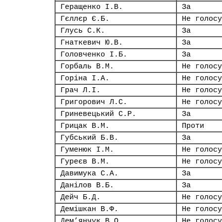
Геращенко І.В.
За
Гєллєр Є.Б.
Не голосу
Глусь С.К.
За
Гнаткевич Ю.В.
За
Головченко І.Б.
За
Горбаль В.М.
Не голосу
Горіна І.А.
Не голосу
Грач Л.І.
Не голосу
Григорович Л.С.
Не голосу
Гриневецький С.Р.
За
Грицак В.М.
Проти
Губський Б.В.
За
Гуменюк І.М.
Не голосу
Гуреєв В.М.
Не голосу
Давимука С.А.
За
Данілов В.Б.
За
Дейч Б.Д.
Не голосу
Демішкан В.Ф.
Не голосу
Дем’янчук В.О.
Не голосу