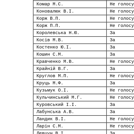
Комар М.С.
Не голосу
Коновалюк В.І.
Не голосу
Корж В.П.
Не голосу
Корж П.П.
Не голосу
Королевська Н.Ю.
За
Косів М.В.
За
Костенко Ю.І.
За
Кошин С.М.
За
Кравченко М.В.
Не голосу
Крайній В.Г.
За
Круглов М.П.
Не голосу
Круць М.Ф.
За
Кузьмук О.І.
Не голосу
Кульчинський М.Г.
Не голосу
Куровський І.І.
За
Лабунська А.В.
За
Ландик В.І.
Не голосу
Ларін С.М.
Не голосу
Левцун В.І.
За