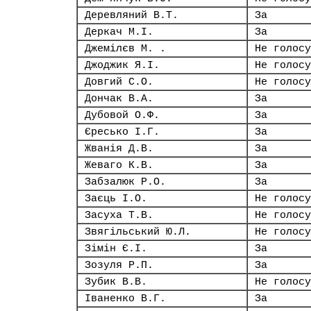
Деревляний В.Т.
За
Деркач М.І.
За
Джемілєв М. .
Не голосу
Джоджик Я.І.
Не голосу
Довгий С.О.
Не голосу
Дончак В.А.
За
Дубовой О.Ф.
За
Єресько І.Г.
За
Жванія Д.В.
За
Жеваго К.В.
За
Забзалюк Р.О.
За
Заєць І.О.
Не голосу
Засуха Т.В.
Не голосу
Звягільський Ю.Л.
Не голосу
Зімін Є.І.
За
Зозуля Р.П.
За
Зубик В.В.
Не голосу
Іваненко В.Г.
За