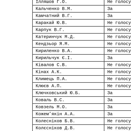
Ілляшов Г.О.
Не голосу
Кальченко В.М.
За
Камчатний В.Г.
За
Каракай Ю.В.
Не голосу
Карпук В.Г.
Не голосу
Катеринчук М.Д.
Не голосу
Кендзьор Я.М.
Не голосу
Кириленко В.А.
Не голосу
Кирильчук Є.І.
За
Ківалов С.В.
Не голосу
Кінах А.К.
Не голосу
Климець П.А.
Не голосу
Клюєв А.П.
Не голосу
Ключковський Ю.Б.
За
Коваль В.С.
За
Ковзель М.О.
За
Кожем’якін А.А.
За
Колесніков Б.В.
Не голосу
Колєсніков Д.В.
Не голосу