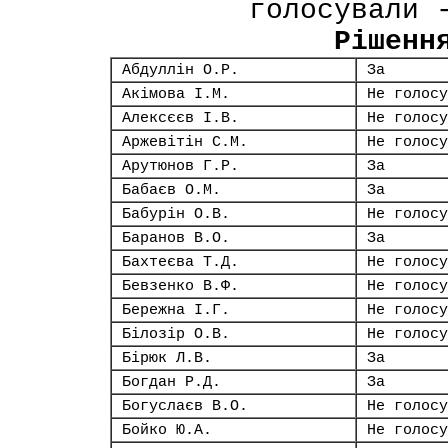
голосували 
Рішенн
Абдуллін О.Р.
За
Акімова І.М.
Не голосу
Алексєєв І.В.
Не голосу
Аржевітін С.М.
Не голосу
Арутюнов Г.Р.
За
Бабаєв О.М.
За
Бабурін О.В.
Не голосу
Баранов В.О.
За
Бахтеєва Т.Д.
Не голосу
Бевзенко В.Ф.
Не голосу
Бережна І.Г.
Не голосу
Білозір О.В.
Не голосу
Бірюк Л.В.
За
Богдан Р.Д.
За
Богуслаєв В.О.
Не голосу
Бойко Ю.А.
Не голосу