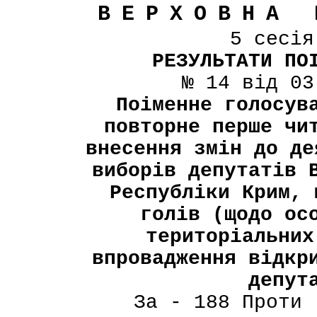
ВЕРХОВНА 
5 сесі
РЕЗУЛЬТАТИ ПО
№ 14 від 03
Поіменне голосув
повторне перше чи
внесення змін до де
виборів депутатів 
Республіки Крим, 
голів (щодо ос
територіальних
впровадження відкр
депут
За - 188 Проти 