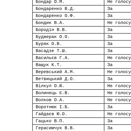
Бондар О.М.
Не голосу
Бондаренко В.Д.
За
Бондаренко О.Ф.
За
Бондик В.А.
Не голосу
Бородін В.В.
За
Буджерак О.О.
За
Буряк О.В.
За
Васадзе Т.Ш.
За
Васильєв Г.А.
Не голосу
Ващук К.Т.
За
Веревський А.М.
Не голосу
Ветвицький Д.О.
За
Вілкул О.Ю.
Не голосу
Волинець Є.В.
Не голосу
Волков О.А.
Не голосу
Воротнюк І.Б.
За
Гайдаєв Ю.О.
Не голосу
Гацько В.П.
За
Герасимчук В.В.
За