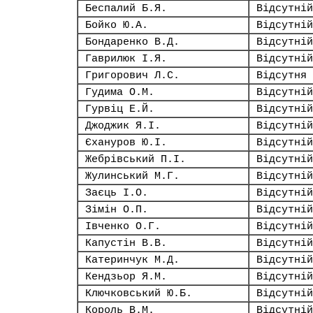
Беспалий Б.Я.
Відсутній
Бойко Ю.А.
Відсутній
Бондаренко В.Д.
Відсутній
Гаврилюк І.Я.
Відсутній
Григорович Л.С.
Відсутня
Гудима О.М.
Відсутній
Гурвіц Е.Й.
Відсутній
Джоджик Я.І.
Відсутній
Єхануров Ю.І.
Відсутній
Жебрівський П.І.
Відсутній
Жулинський М.Г.
Відсутній
Заєць І.О.
Відсутній
Зімін О.П.
Відсутній
Івченко О.Г.
Відсутній
Капустін В.В.
Відсутній
Катеринчук М.Д.
Відсутній
Кендзьор Я.М.
Відсутній
Ключковський Ю.Б.
Відсутній
Король В.М.
Відсутній