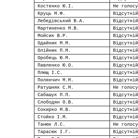
Костенко Ю.І.
Не голосу
Круць М.Ф.
Відсутній
Лебедівський В.А.
Відсутній
Мартиненко М.В.
Відсутній
Мойсик В.Р.
Відсутній
Одайник М.М.
Відсутній
Олійник П.М.
Відсутній
Оробець Ю.М.
Відсутній
Павленко Ю.О.
Відсутній
Плющ І.С.
Відсутній
Полянчич М.М.
Відсутній
Ратушняк С.М.
Не голосу
Сабашук П.П.
Відсутній
Слободян О.В.
Відсутній
Сокирко М.В.
Відсутній
Стойко І.М.
Відсутній
Танюк Л.С.
Не голосу
Тарасюк І.Г.
Відсутній