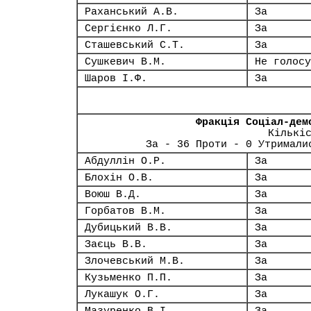
Раханський А.В.
За
Сергієнко Л.Г.
За
Сташевський С.Т.
За
Сушкевич В.М.
Не голосу
Шаров І.Ф.
За
Фракція Соціал-дем
Кількі
За - 36 Проти - 0 Утримали
Абдуллін О.Р.
За
Блохін О.В.
За
Воюш В.Д.
За
Горбатов В.М.
За
Дубицький В.В.
За
Заєць В.В.
За
Злочевський М.В.
За
Кузьменко П.П.
За
Лукашук О.Г.
За