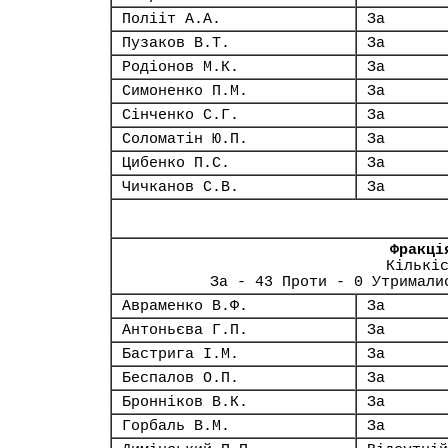
Полііт А.А.
За
Пузаков В.Т.
За
Родіонов М.К.
За
Симоненко П.М.
За
Сінченко С.Г.
За
Соломатін Ю.П.
За
Цибенко П.С.
За
Чичканов С.В.
За
Фракці
Кількі
За - 43 Проти - 0 Утримали
Авраменко В.Ф.
За
Антоньєва Г.П.
За
Бастрига І.М.
За
Беспалов О.П.
За
Бронніков В.К.
За
Горбаль В.М.
За