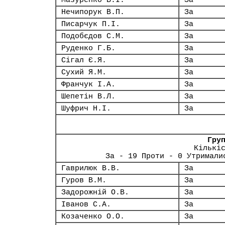
Мазуренко В.І.
За
Нечипорук В.П.
За
Писарчук П.І.
За
Подобєдов С.М.
За
Руденко Г.Б.
За
Сігал Є.Я.
За
Сухий Я.М.
За
Франчук І.А.
За
Шепетін В.Л.
За
Шуфрич Н.І.
За
Гру
Кількі
За - 19 Проти - 0 Утримали
Гаврилюк В.В.
За
Гуров В.М.
За
Задорожній О.В.
За
Іванов С.А.
За
Козаченко О.О.
За