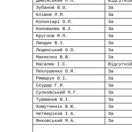
Димінський П.П.
Відсутній
Зубанов В.О.
За
Клімов Л.М.
За
Колоніарі О.П.
За
Коновалюк В.І.
За
Круглов М.П.
За
Ландик В.І.
За
Лєщинський О.О.
За
Макеєнко В.В.
За
Насалик І.С.
Відсутній
Пеклушенко О.М.
За
Римарук О.І.
За
Скудар Г.М.
За
Сулковський П.Г.
За
Турманов В.І.
За
Хомутиннік В.Ю.
За
Четверіков І.А.
За
Янковський М.А.
За