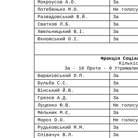
Мокроусов А.О.
За
Потебенько М.О.
Не голосу
Развадовський В.Й.
За
Сватков Л.Б.
За
Хмельницький В.І.
За
Юхновський О.І.
За
Фракція Соціа
Кількі
За - 16 Проти - 0 Утримали
Баранівський О.П.
За
Бульба С.С.
За
Вінський Й.В.
За
Грязєв А.Д.
За
Луценко Ю.В.
Не голосу
Мельник М.Є.
За
Мороз О.О.
Не голосу
Рудьковський М.М.
За
Співачук В.Л.
За