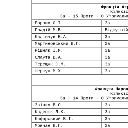
Фракція Аг
Кількі
За - 15 Проти - 0 Утримали
Борзих О.І.
За
Гладій М.В.
Відсутній
Калінчук В.А.
За
Мартиновський В.П.
За
Рішняк І.М.
За
Слаута В.А.
За
Терещук С.М.
За
Шершун М.Х.
За
Фракція Наро
Кількі
За - 14 Проти - 0 Утримали
Заічко В.О.
За
Каденюк Л.К.
За
Кафарський В.І.
За
Мовчан В.П.
За