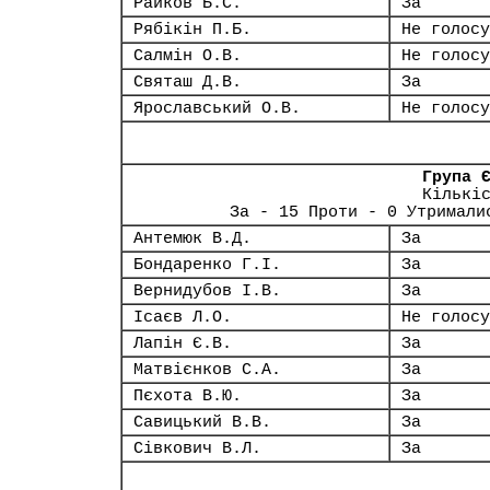
Райков Б.С.
За
Рябікін П.Б.
Не голосу
Салмін О.В.
Не голосу
Святаш Д.В.
За
Ярославський О.В.
Не голосу
Група 
Кількі
За - 15 Проти - 0 Утримали
Антемюк В.Д.
За
Бондаренко Г.І.
За
Вернидубов І.В.
За
Ісаєв Л.О.
Не голосу
Лапін Є.В.
За
Матвієнков С.А.
За
Пєхота В.Ю.
За
Савицький В.В.
За
Сівкович В.Л.
За