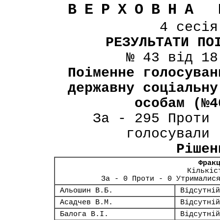
ВЕРХОВНА 
4 сесі
РЕЗУЛЬТАТИ ПО
№ 43 від 18
Поіменне голосуван
державну соціальну
особам (№4
За - 295 Проти 
голосували 
Рішен
Фрак
Кількіс
За - 0 Проти - 0 Утрималис
Альошин В.Б.
Відсутній
Асадчев В.М.
Відсутній
Балога В.І.
Відсутній