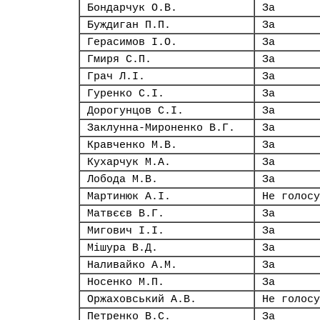
Бондарчук О.В.
За
Буждиган П.П.
За
Герасимов І.О.
За
Гмиря С.П.
За
Грач Л.І.
За
Гуренко С.І.
За
Дорогунцов С.І.
За
Заклунна-Мироненко В.Г.
За
Кравченко М.В.
За
Кухарчук М.А.
За
Лобода М.В.
За
Мартинюк А.І.
Не голосу
Матвєєв В.Г.
За
Мигович І.І.
За
Мішура В.Д.
За
Наливайко А.М.
За
Носенко М.П.
За
Оржаховський А.В.
Не голосу
Петренко В.С.
За