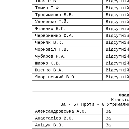
Ткач Р.В.
Відсутній
Томич І.Ф.
Відсутній
Трофименко В.В.
Відсутній
Удовенко Г.Й.
Відсутній
Філенко В.П.
Відсутній
Червоненко Є.А.
Відсутній
Черняк В.К.
Відсутній
Чорновіл Т.В.
Відсутній
Чубаров Р.А.
Відсутній
Ширко Ю.В.
Відсутній
Ющенко В.А.
Відсутній
Яворівський В.О.
Відсутній
Фра
Кількі
За - 57 Проти - 0 Утримали
Александровська А.О.
За
Анастасієв В.О.
За
Аніщук В.В.
За