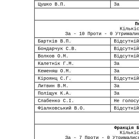
Цушко В.П.
За
П
Кількі
За - 10 Проти - 0 Утримали
Бартків В.П.
Відсутній
Бондарчук С.В.
Відсутній
Волков О.М.
Відсутній
Калетнік Г.М.
За
Кеменяш О.М.
За
Кіроянц С.Г.
Відсутній
Литвин В.М.
За
Поліщук К.А.
За
Слабенко С.І.
Не голосу
Фіалковський В.О.
Відсутній
Фракція 
Кількі
За - 7 Проти - 0 Утрималис