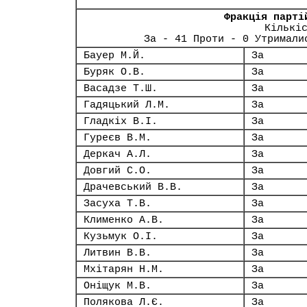
Фракція парті
Кількі
За - 41 Проти - 0 Утримали
Бауер М.Й.
За
Буряк О.В.
За
Васадзе Т.Ш.
За
Гадяцький Л.М.
За
Гладкіх В.І.
За
Гуреєв В.М.
За
Деркач А.Л.
За
Довгий С.О.
За
Драчевський В.В.
За
Засуха Т.В.
За
Клименко А.В.
За
Кузьмук О.І.
За
Литвин В.В.
За
Мхітарян Н.М.
За
Оніщук М.В.
За
Полякова Л.Є.
За