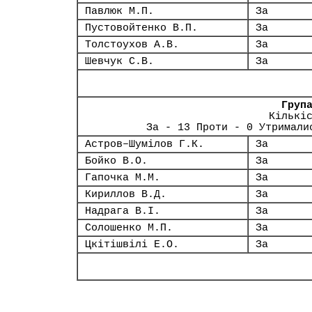
Павлюк М.П.
За
Пустовойтенко В.П.
За
Толстоухов А.В.
За
Шевчук С.В.
За
Груп
Кількі
За - 13 Проти - 0 Утримали
Астров–Шумілов Г.К.
За
Бойко В.О.
За
Гапочка М.М.
За
Кириллов В.Д.
За
Надрага В.І.
За
Солошенко М.П.
За
Цкітішвілі Е.О.
За