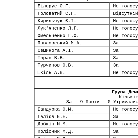
Білорус О.Г.
Не голосу
Головатий С.П.
Відсутній
Кирильчук Є.І.
Не голосу
Лук'яненко Л.Г.
Не голосу
Омельченко Г.О.
Не голосу
Павловський М.А.
За
Семинога А.І.
За
Таран В.В.
За
Турчинов О.В.
За
Шкіль А.В.
Не голосу
Група Дем
Кількі
За - 9 Проти - 0 Утримали
Бандурка О.М.
Не голосу
Галієв Е.Е.
За
Добкін М.М.
Не голосу
Колісник М.Д.
За