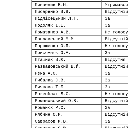
Пинзеник В.М.
Утримався
Писаренко В.В.
Відсутній
Підлісецький Л.Т.
За
Подоляк І.І.
За
Помазанов А.В.
Не голосу
Поплавський М.М.
Відсутній
Порошенко О.П.
Не голосу
Присяжнюк О.А.
За
Пташник В.Ю.
Відсутня
Развадовський В.Й.
Відсутній
Река А.О.
За
Рибалка С.В.
За
Ричкова Т.Б.
За
Розенблат Б.С.
Не голосу
Романовський О.В.
Відсутній
Романюк Р.С.
За
Рябчин О.М.
Відсутній
Саврасов М.В.
За