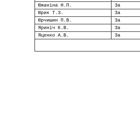
Южаніна Н.П.
За
Юрик Т.З.
За
Юрчишин П.В.
За
Яриніч К.В.
За
Яценко А.В.
За