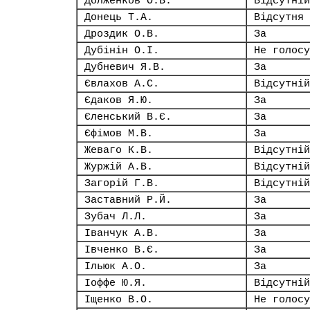
Долженков О.В.
Відсутній
Донець Т.А.
Відсутня
Дроздик О.В.
За
Дубінін О.І.
Не голосу
Дубневич Я.В.
За
Євлахов А.С.
Відсутній
Єдаков Я.Ю.
За
Єленський В.Є.
За
Єфімов М.В.
За
Жеваго К.В.
Відсутній
Журжій А.В.
Відсутній
Загорій Г.В.
Відсутній
Заставний Р.Й.
За
Зубач Л.Л.
За
Іванчук А.В.
За
Івченко В.Є.
За
Ільюк А.О.
За
Іоффе Ю.Я.
Відсутній
Іщенко В.О.
Не голосу