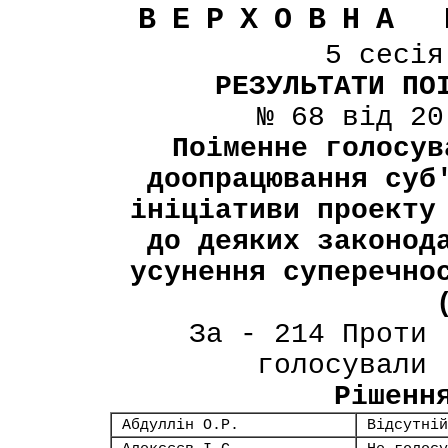
ВЕРХОВНА 
5 сесі
РЕЗУЛЬТАТИ ПО
№ 68 від 20
Поіменне голосув
доопрацювання суб
ініціативи проекту
до деяких законод
усунення суперечно
За - 214 Проти 
голосували 
Рішенн
Абдуллін О.Р.
Відсутній