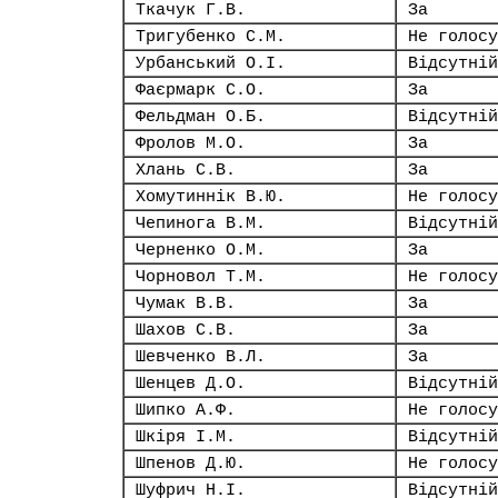
Ткачук Г.В.
За
Тригубенко С.М.
Не голосу
Урбанський О.І.
Відсутній
Фаєрмарк С.О.
За
Фельдман О.Б.
Відсутній
Фролов М.О.
За
Хлань С.В.
За
Хомутиннік В.Ю.
Не голосу
Чепинога В.М.
Відсутній
Черненко О.М.
За
Чорновол Т.М.
Не голосу
Чумак В.В.
За
Шахов С.В.
За
Шевченко В.Л.
За
Шенцев Д.О.
Відсутній
Шипко А.Ф.
Не голосу
Шкіря І.М.
Відсутній
Шпенов Д.Ю.
Не голосу
Шуфрич Н.І.
Відсутній