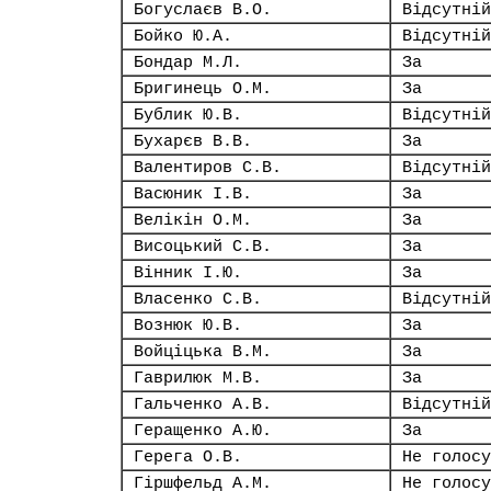
Богуслаєв В.О.
Відсутній
Бойко Ю.А.
Відсутній
Бондар М.Л.
За
Бригинець О.М.
За
Бублик Ю.В.
Відсутній
Бухарєв В.В.
За
Валентиров С.В.
Відсутній
Васюник І.В.
За
Велікін О.М.
За
Висоцький С.В.
За
Вінник І.Ю.
За
Власенко С.В.
Відсутній
Вознюк Ю.В.
За
Войціцька В.М.
За
Гаврилюк М.В.
За
Гальченко А.В.
Відсутній
Геращенко А.Ю.
За
Герега О.В.
Не голосу
Гіршфельд А.М.
Не голосу