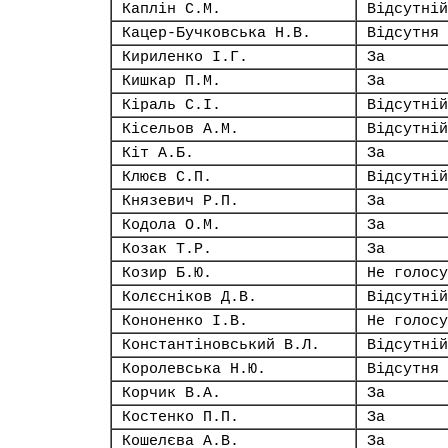
Каплін С.М.
Відсутній
Кацер-Бучковська Н.В.
Відсутня
Кириленко І.Г.
За
Кишкар П.М.
За
Кіраль С.І.
Відсутній
Кісельов А.М.
Відсутній
Кіт А.Б.
За
Клюєв С.П.
Відсутній
Князевич Р.П.
За
Кодола О.М.
За
Козак Т.Р.
За
Козир Б.Ю.
Не голосу
Колєсніков Д.В.
Відсутній
Кононенко І.В.
Не голосу
Константіновський В.Л.
Відсутній
Королевська Н.Ю.
Відсутня
Корчик В.А.
За
Костенко П.П.
За
Кошелєва А.В.
За