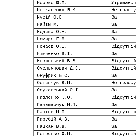
Мороко Ю.М.
Утримався
Москаленко Я.М.
Не голосу
Мусій О.С.
За
Найєм М. .
За
Недава О.А.
За
Немиря Г.М.
За
Нечаєв О.І.
Відсутній
Німченко В.І.
За
Новинський В.В.
Відсутній
Омельянович Д.С.
Відсутній
Онуфрик Б.С.
За
Остапчук В.М.
Не голосу
Осуховський О.І.
За
Павленко Ю.О.
Відсутній
Паламарчук М.П.
За
Папієв М.М.
Відсутній
Парубій А.В.
За
Пацкан В.В.
За
Петренко О.М.
Відсутній