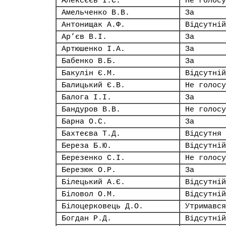
Алексєєв І.С.
Не голосу
Амельченко В.В.
За
Антонищак А.Ф.
Відсутній
Ар’єв В.І.
За
Артюшенко І.А.
За
Бабенко В.Б.
За
Бакулін Є.М.
Відсутній
Балицький Є.В.
Не голосу
Балога І.І.
За
Бандуров В.В.
Не голосу
Барна О.С.
За
Бахтеєва Т.Д.
Відсутня
Береза Б.Ю.
Відсутній
Березенко С.І.
Не голосу
Березюк О.Р.
За
Білецький А.Є.
Відсутній
Біловол О.М.
Відсутній
Білоцерковець Д.О.
Утримався
Богдан Р.Д.
Відсутній