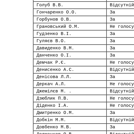
Голуб В.В.
Відсутній
Гончаренко О.О.
За
Горбунов О.В.
За
Грановський О.М.
Не голосу
Гудзенко В.І.
За
Гуляєв В.О.
За
Давиденко В.М.
За
Данченко О.І.
За
Демчак Р.Є.
Не голосу
Денисенко А.С.
Відсутній
Денісова Л.Л.
За
Деркач А.Л.
Не голосу
Джемілєв М. .
Відсутній
Дзюблик П.В.
Не голосу
Діденко І.А.
Не голосу
Дмитренко О.М.
За
Добкін М.М.
Відсутній
Довбенко М.В.
За