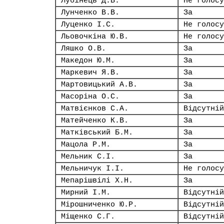
Лубінець Д.В.
Не голосу
Лунченко В.В.
За
Луценко І.С.
Не голосу
Льовочкіна Ю.В.
Не голосу
Ляшко О.В.
За
Македон Ю.М.
За
Маркевич Я.В.
За
Мартовицький А.В.
За
Масоріна О.С.
За
Матвієнков С.А.
Відсутній
Матейченко К.В.
За
Матківський Б.М.
За
Мацола Р.М.
За
Мельник С.І.
За
Мельничук І.І.
Не голосу
Мепарішвілі Х.Н.
За
Мирний І.М.
Відсутній
Мірошниченко Ю.Р.
Відсутній
Міщенко С.Г.
Відсутній