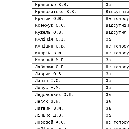
Кривенко В.В.
За
Кривохатько В.В.
Відсутній
Кришин О.Ю.
Не голосу
Ксенжук О.С.
Відсутній
Кужель О.В.
Відсутня
Кулініч О.І.
За
Куніцин С.В.
Не голосу
Купрій В.М.
Не голосу
Курячий М.П.
За
Лабазюк С.П.
Не голосу
Лаврик О.В.
За
Лапін І.О.
За
Левус А.М.
За
Ледовських О.В.
За
Лесюк Я.В.
За
Литвин В.М.
За
Лінько Д.В.
За
Лозовой А.С.
Не голосу