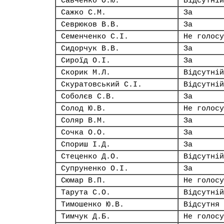
Савченко О.Ю.
Відсутній
Сажко С.М.
За
Севрюков В.В.
За
Семенченко С.І.
Не голосу
Сидорчук В.В.
За
Сироїд О.І.
За
Скорик М.Л.
Відсутній
Скуратовський С.І.
Відсутній
Соболєв С.В.
За
Солод Ю.В.
Не голосу
Соляр В.М.
За
Сочка О.О.
За
Спориш І.Д.
За
Стеценко Д.О.
Відсутній
Супруненко О.І.
За
Сюмар В.П.
Не голосу
Тарута С.О.
Відсутній
Тимошенко Ю.В.
Відсутня
Тимчук Д.Б.
Не голосу