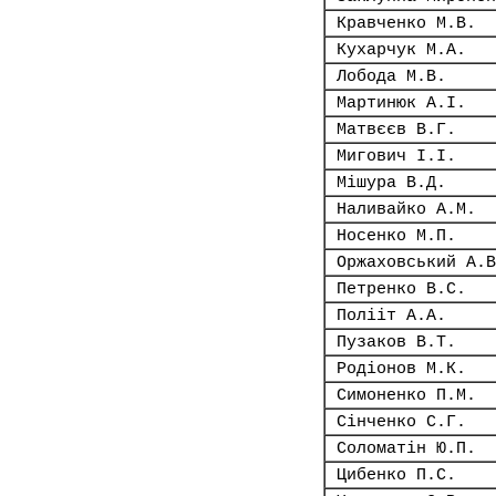
Кравченко М.В.
Кухарчук М.А.
Лобода М.В.
Мартинюк А.І.
Матвєєв В.Г.
Мигович І.І.
Мішура В.Д.
Наливайко А.М.
Носенко М.П.
Оржаховський А.В
Петренко В.С.
Полііт А.А.
Пузаков В.Т.
Родіонов М.К.
Симоненко П.М.
Сінченко С.Г.
Соломатін Ю.П.
Цибенко П.С.