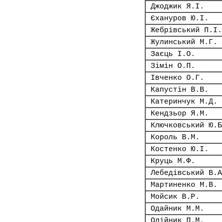
Джоджик Я.І.
Єхануров Ю.І.
Жебрівський П.І.
Жулинський М.Г.
Заєць І.О.
Зімін О.П.
Івченко О.Г.
Капустін В.В.
Катеринчук М.Д.
Кендзьор Я.М.
Ключковський Ю.Б
Король В.М.
Костенко Ю.І.
Круць М.Ф.
Лебедівський В.А
Мартиненко М.В.
Мойсик В.Р.
Одайник М.М.
Олійник П.М.