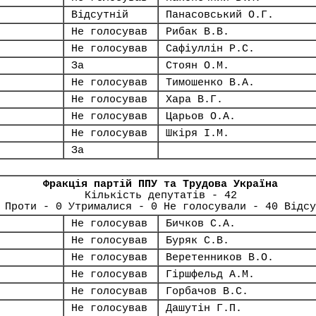
Відсутній
Панасовський О.Г.
Не голосував
Рибак В.В.
Не голосував
Сафіуллін Р.С.
За
Стоян О.М.
Не голосував
Тимошенко В.А.
Не голосував
Хара В.Г.
Не голосував
Царьов О.А.
Не голосував
Шкіря І.М.
За
Фракція партій ППУ та Трудова Україна
Кількість депутатів - 42
 Проти - 0 Утрималися - 0 Не голосували - 40 Відсу
Не голосував
Бичков С.А.
Не голосував
Буряк С.В.
Не голосував
Веретенников В.О.
Не голосував
Гіршфельд А.М.
Не голосував
Горбачов В.С.
Не голосував
Дашутін Г.П.