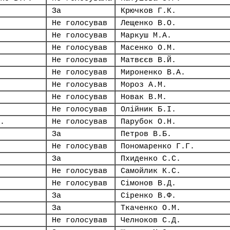
За
Крючков Г.К.
Не голосував
Лещенко В.О.
Не голосував
Маркуш М.А.
Не голосував
Масенко О.М.
Не голосував
Матвєєв В.Й.
Не голосував
Мироненко В.А.
Не голосував
Мороз А.М.
Не голосував
Новак В.М.
Не голосував
Олійник Б.І.
.
Не голосував
Парубок О.Н.
За
Петров В.Б.
Не голосував
Пономаренко Г.Г.
За
Пхиденко С.С.
Не голосував
Самойлик К.С.
Не голосував
Сімонов В.Д.
За
Сіренко В.Ф.
За
Ткаченко О.М.
Не голосував
Челноков С.Д.