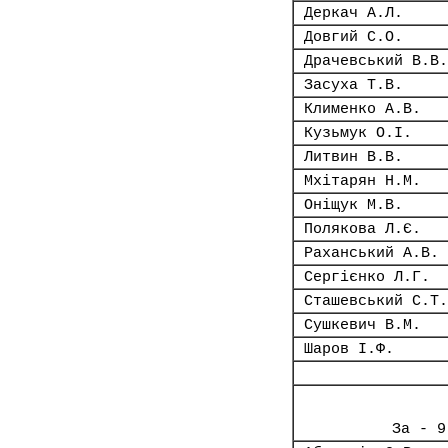
Деркач А.Л.
Довгий С.О.
Драчевський В.В.
Засуха Т.В.
Клименко А.В.
Кузьмук О.І.
Литвин В.В.
Мхітарян Н.М.
Оніщук М.В.
Полякова Л.Є.
Раханський А.В.
Сергієнко Л.Г.
Сташевський С.Т.
Сушкевич В.М.
Шаров І.Ф.
За - 9