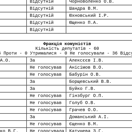
Відсутній
Чорноволенко О.В.
Відсутній
Шандра В.М.
Відсутній
Юхновський І.Р.
Відсутній
Ющенко П.А.
Відсутній
Фракція комуністів
Кількість депутатів - 60
4 Проти - 0 Утрималися - 0 Не голосували - 36 Відс
А.О.
За
Алексєєв І.В.
Не голосував
Анісімов В.О.
Не голосував
Бабурін О.В.
За
Борщевський В.В.
За
Буйко Г.В.
Не голосував
Гінзбург О.П.
Не голосував
Голуб О.В.
Не голосував
Грачев О.О.
За
Доманський А.І.
Не голосував
Єщенко В.М.
ко В.Г.
Не голосувала
Катушева З.Г.