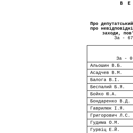
В
Про депутатський
про невідповідні
заходи, пов
За - 67
За - 0
Альошин В.Б.
Асадчев В.М.
Балога В.І.
Беспалий Б.Я.
Бойко Ю.А.
Бондаренко В.Д.
Гаврилюк І.Я.
Григорович Л.С.
Гудима О.М.
Гурвіц Е.Й.