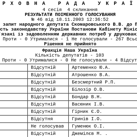
ЕРХОВНА РАДА УКРА
4 сесія 4 скликання
РЕЗУЛЬТАТИ ПОІМЕННОГО ГОЛОСУВАННЯ
№ 46 від 18.11.2003 12:36:52
 запит народного депутата Скомаровського В.В. до 
сть законодавству України Постанови Кабінету Міні
'язані із задоволенням державних потреб у друкован
 Проти - 0 Утрималися - 1 Не голосували - 267 Всь
Рішення не прийнято
Фракція Наша Україна
Кількість депутатів - 103
 Проти - 0 Утрималися - 0 Не голосували - 4 Відсут
Відсутній
Артеменко Ю.А.
Відсутній
Атрошенко В.А.
Відсутній
Безсмертний Р.П.
Відсутній
Білозір О.В.
Відсутній
Бондар В.Н.
Відсутній
Васюник І.В.
Відсутній
Гірник Є.О.
Відсутня
Гринів І.О.
Не голосував
Гуменюк О.І.
Відсутній
Джемілєв М. .