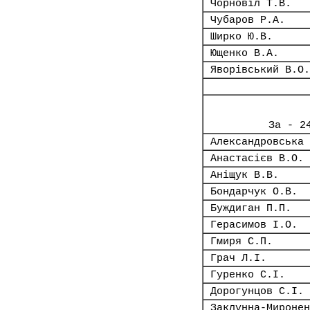
Чорновіл Т.В.
Чубаров Р.А.
Ширко Ю.В.
Ющенко В.А.
Яворівський В.О.
За - 2
Александровська 
Анастасієв В.О.
Аніщук В.В.
Бондарчук О.В.
Буждиган П.П.
Герасимов І.О.
Гмиря С.П.
Грач Л.І.
Гуренко С.І.
Дорогунцов С.І.
Заклунна-Миронен