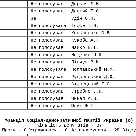
Не голосував
Деркач Л.В.
Не голосував
Довгий Т.О.
За
Єдін О.Й.
Не голосувала
Іоффе Ю.Я.
Не голосував
Косьяненко О.В.
Не голосував
Кукоба А.Т.
Не голосував
Майко В.І.
Не голосував
Нощенко М.П.
Не голосував
Пінчук В.М.
Не голосувала
Поплавський М.М.
Не голосував
Рудковський Д.О.
Не голосував
Станецький Г.С.
Не голосував
Стребко С.К.
Не голосував
Чикал А.В.
Не голосував
Шпиг Ф.І.
Фракція Соціал-демократичної партії України (о)
Кількість депутатів - 37
 Проти - 0 Утрималися - 0 Не голосували - 28 Відсу