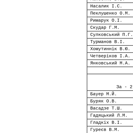
Насалик І.С.
Пеклушенко О.М.
Римарук О.І.
Скудар Г.М.
Сулковський П.Г.
Турманов В.І.
Хомутиннік В.Ю.
Четверіков І.А.
Янковський М.А.
За - 2
Бауер М.Й.
Буряк О.В.
Васадзе Т.Ш.
Гадяцький Л.М.
Гладкіх В.І.
Гуреєв В.М.