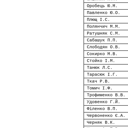
Оробець Ю.М.
Павленко Ю.О.
Плющ І.С.
Полянчич М.М.
Ратушняк С.М.
Сабашук П.П.
Слободян О.В.
Сокирко М.В.
Стойко І.М.
Танюк Л.С.
Тарасюк І.Г.
Ткач Р.В.
Томич І.Ф.
Трофименко В.В.
Удовенко Г.Й.
Філенко В.П.
Червоненко Є.А.
Черняк В.К.