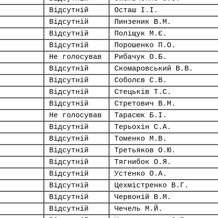
Відсутній
Осташ І.І.
Відсутній
Пинзеник В.М.
Відсутній
Поліщук М.Є.
Відсутній
Порошенко П.О.
Не голосував
Рибачук О.Б.
Відсутній
Скомаровський В.В.
Відсутній
Соболєв С.В.
Відсутній
Стецьків Т.С.
Відсутній
Стретович В.М.
Не голосував
Тарасюк Б.І.
Відсутній
Терьохін С.А.
Відсутній
Томенко М.В.
Відсутній
Третьяков О.Ю.
Відсутній
Тягнибок О.Я.
Відсутній
Устенко О.А.
Відсутній
Цехмістренко В.Г.
Відсутній
Червоній В.М.
Відсутній
Чечель М.Й.