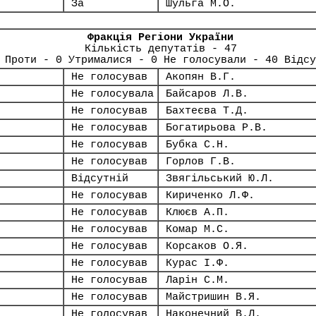
За
Шульга М.О.
Фракція Регіони України
Кількість депутатів - 47
 Проти - 0 Утрималися - 0 Не голосували - 40 Відсу
Не голосував
Акопян В.Г.
Не голосувала
Байсаров Л.В.
Не голосував
Бахтеєва Т.Д.
Не голосував
Богатирьова Р.В.
Не голосував
Бубка С.Н.
Не голосував
Горлов Г.В.
Відсутній
Звягільський Ю.Л.
Не голосував
Кириченко Л.Ф.
Не голосував
Клюєв А.П.
Не голосував
Комар М.С.
Не голосував
Корсаков О.Я.
Не голосував
Курас І.Ф.
Не голосував
Ларін С.М.
Не голосував
Майстришин В.Я.
Не голосував
Наконечний В.Л.