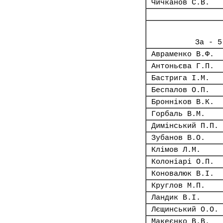
Чичканов С.В.
За - 5
Авраменко В.Ф.
Антоньєва Г.П.
Бастрига І.М.
Беспалов О.П.
Бронніков В.К.
Горбаль В.М.
Димінський П.П.
Зубанов В.О.
Клімов Л.М.
Колоніарі О.П.
Коновалюк В.І.
Круглов М.П.
Ландик В.І.
Лєщинський О.О.
Макеєнко В.В.