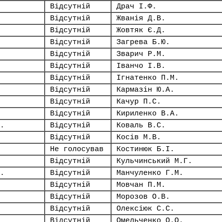
Відсутній
Драч І.Ф.
Відсутній
Жванія Д.В.
Відсутній
Жовтяк Є.Д.
Відсутній
Загрева Б.Ю.
Відсутній
Зварич Р.М.
Відсутній
Іванчо І.В.
Відсутній
Ігнатенко П.М.
Відсутній
Кармазін Ю.А.
Відсутній
Качур П.С.
Відсутній
Кириленко В.А.
.
Відсутній
Коваль В.С.
Відсутній
Косів М.В.
Не голосував
Костинюк Б.І.
Відсутній
Кульчинський М.Г.
.
Відсутній
Манчуленко Г.М.
Відсутній
Мовчан П.М.
Відсутній
Морозов О.В.
Відсутній
Олексіюк С.С.
Відсутній
Омельченко О.О.