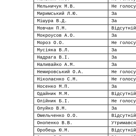
Мельничук М.В.
Не голосу
Миримський Л.Ю.
За
Мішура В.Д.
За
Мовчан П.М.
Відсутній
Мокроусов А.О.
За
Мороз О.О.
Не голосу
Мусіяка В.Л.
За
Надрага В.І.
За
Наливайко А.М.
За
Немировський О.А.
Не голосу
Ніколаєнко С.М.
Не голосу
Носенко М.П.
За
Одайник М.М.
Відсутній
Олійник Б.І.
Не голосу
Олуйко В.М.
За
Омельченко О.О.
Відсутній
Онопенко В.В.
Утримався
Оробець Ю.М.
Відсутній