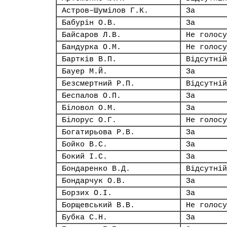
Астров–Шумілов Г.К.
За
Бабурін О.В.
За
Байсаров Л.В.
Не голосу
Бандурка О.М.
Не голосу
Бартків В.П.
Відсутній
Бауер М.Й.
За
Безсмертний Р.П.
Відсутній
Беспалов О.П.
За
Біловол О.М.
За
Білорус О.Г.
Не голосу
Богатирьова Р.В.
За
Бойко В.С.
За
Бокий І.С.
За
Бондаренко В.Д.
Відсутній
Бондарчук О.В.
За
Борзих О.І.
За
Борщевський В.В.
Не голосу
Бубка С.Н.
За