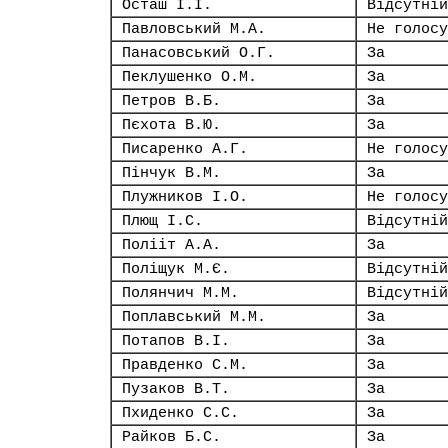
Осташ І.І.
Відсутній
Павловський М.А.
Не голосу
Панасовський О.Г.
За
Пеклушенко О.М.
За
Петров В.Б.
За
Пєхота В.Ю.
За
Писаренко А.Г.
Не голосу
Пінчук В.М.
За
Плужников І.О.
Не голосу
Плющ І.С.
Відсутній
Полііт А.А.
За
Поліщук М.Є.
Відсутній
Полянчич М.М.
Відсутній
Поплавський М.М.
За
Потапов В.І.
За
Правденко С.М.
За
Пузаков В.Т.
За
Пхиденко С.С.
За
Райков Б.С.
За