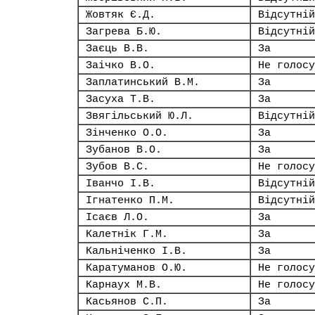
Жовтяк Є.Д.
Відсутній
Загрева Б.Ю.
Відсутній
Заєць В.В.
За
Заічко В.О.
Не голосу
Заплатинський В.М.
За
Засуха Т.В.
За
Звягільський Ю.Л.
Відсутній
Зінченко О.О.
За
Зубанов В.О.
За
Зубов В.С.
Не голосу
Іванчо І.В.
Відсутній
Ігнатенко П.М.
Відсутній
Ісаєв Л.О.
За
Калетнік Г.М.
За
Кальніченко І.В.
За
Каратуманов О.Ю.
Не голосу
Карнаух М.В.
Не голосу
Касьянов С.П.
За