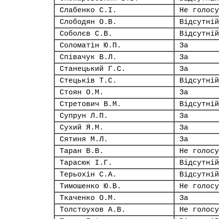
Слабенко С.І.
Не голосу
Слободян О.В.
Відсутній
Соболєв С.В.
Відсутній
Соломатін Ю.П.
За
Співачук В.Л.
За
Станецький Г.С.
За
Стецьків Т.С.
Відсутній
Стоян О.М.
За
Стретович В.М.
Відсутній
Супрун Л.П.
За
Сухий Я.М.
За
Сятиня М.Л.
За
Таран В.В.
Не голосу
Тарасюк І.Г.
Відсутній
Терьохін С.А.
Відсутній
Тимошенко Ю.В.
Не голосу
Ткаченко О.М.
За
Толстоухов А.В.
Не голосу