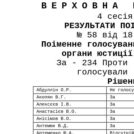
ВЕРХОВНА 
4 сесі
РЕЗУЛЬТАТИ ПО
№ 58 від 18
Поіменне голосуван
органи юстиції
За - 234 Проти 
голосували 
Рішен
Абдуллін О.Р.
Не голосу
Акопян В.Г.
За
Алексєєв І.В.
За
Анастасієв В.О.
За
Анісімов В.О.
За
Антемюк В.Д.
За
Артеменко Ю.А.
Відсутній