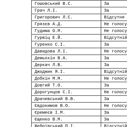
Гошовський В.С.
За
Грач Л.І.
За
Григорович Л.С.
Відсутня
Грязєв А.Д.
Не голосу
Гудима О.М.
Не голосу
Гурвіц Е.Й.
Відсутній
Гуренко С.І.
За
Давидова Л.І.
Не голосу
Демьохін В.А.
За
Деркач Л.В.
За
Джоджик Я.І.
Відсутній
Добкін М.М.
Не голосу
Довгий Т.О.
За
Дорогунцов С.І.
Не голосу
Драчевський В.В.
За
Євдокимов В.О.
Не голосу
Єремеєв І.М.
За
Єщенко В.М.
За
Жебрівський П.І.
Відсутній