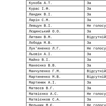
Кукоба А.Т.
За
Курас І.Ф.
За
Ландик В.І.
За
Ларін С.М.
За
Левцун В.І.
Не голосу
Лєщинський О.О.
За
Литвин В.М.
Відсутній
Лобода М.В.
За
Лук'яненко Л.Г.
Не голосу
Льовін А.І.
За
Майко В.І.
За
Макеєнко В.В.
За
Манчуленко Г.М.
Відсутній
Мартиненко М.В.
Відсутній
Мартинюк А.І.
За
Матвєєв В.Г.
За
Матвієнко А.С.
Не голосу
Матвієнков С.А.
За
Мельник М.Є.
Не голосу