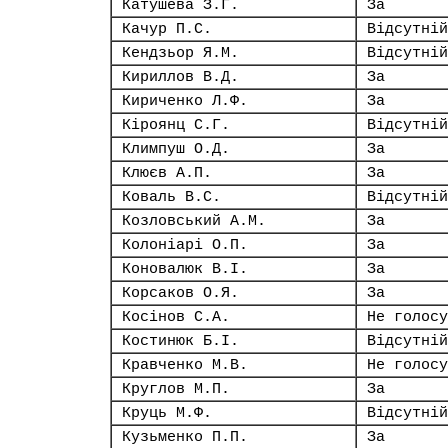
Катушева З.Г.
За
Качур П.С.
Відсутній
Кендзьор Я.М.
Відсутній
Кириллов В.Д.
За
Кириченко Л.Ф.
За
Кіроянц С.Г.
Відсутній
Климпуш О.Д.
За
Клюєв А.П.
За
Коваль В.С.
Відсутній
Козловський А.М.
За
Колоніарі О.П.
За
Коновалюк В.І.
За
Корсаков О.Я.
За
Косінов С.А.
Не голосу
Костинюк Б.І.
Відсутній
Кравченко М.В.
Не голосу
Круглов М.П.
За
Круць М.Ф.
Відсутній
Кузьменко П.П.
За