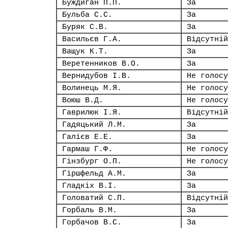
Буждиган П.П.
За
Бульба С.С.
За
Буряк С.В.
За
Васильєв Г.А.
Відсутній
Ващук К.Т.
За
Веретенников В.О.
За
Вернидубов І.В.
Не голосу
Волинець М.Я.
Не голосу
Воюш В.Д.
Не голосу
Гаврилюк І.Я.
Відсутній
Гадяцький Л.М.
За
Галієв Е.Е.
За
Гармаш Г.Ф.
Не голосу
Гінзбург О.П.
Не голосу
Гіршфельд А.М.
За
Гладкіх В.І.
За
Головатий С.П.
Відсутній
Горбаль В.М.
За
Горбачов В.С.
За