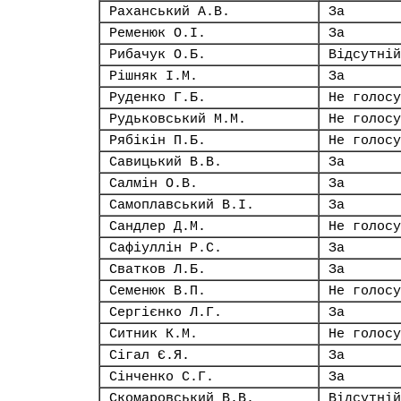
Раханський А.В.
За
Ременюк О.І.
За
Рибачук О.Б.
Відсутній
Рішняк І.М.
За
Руденко Г.Б.
Не голосу
Рудьковський М.М.
Не голосу
Рябікін П.Б.
Не голосу
Савицький В.В.
За
Салмін О.В.
За
Самоплавський В.І.
За
Сандлер Д.М.
Не голосу
Сафіуллін Р.С.
За
Сватков Л.Б.
За
Семенюк В.П.
Не голосу
Сергієнко Л.Г.
За
Ситник К.М.
Не голосу
Сігал Є.Я.
За
Сінченко С.Г.
За
Скомаровський В.В.
Відсутній