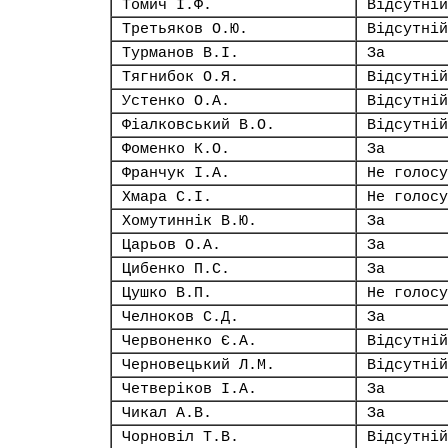
Томич І.Ф.
Відсутній
Третьяков О.Ю.
Відсутній
Турманов В.І.
За
Тягнибок О.Я.
Відсутній
Устенко О.А.
Відсутній
Фіалковський В.О.
Відсутній
Фоменко К.О.
За
Франчук І.А.
Не голосу
Хмара С.І.
Не голосу
Хомутиннік В.Ю.
За
Царьов О.А.
За
Цибенко П.С.
За
Цушко В.П.
Не голосу
Челноков С.Д.
За
Червоненко Є.А.
Відсутній
Черновецький Л.М.
Відсутній
Четверіков І.А.
За
Чикал А.В.
За
Чорновіл Т.В.
Відсутній