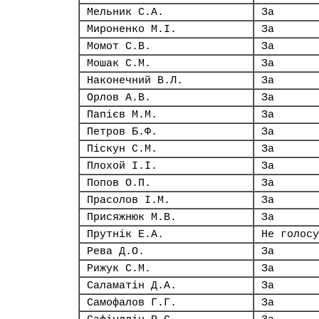
Мельник С.А.
За
Мироненко М.І.
За
Момот С.В.
За
Мошак С.М.
За
Наконечний В.Л.
За
Орлов А.В.
За
Папієв М.М.
За
Петров Б.Ф.
За
Піскун С.М.
За
Плохой І.І.
За
Попов О.П.
За
Прасолов І.М.
За
Присяжнюк М.В.
За
Прутнік Е.А.
Не голосу
Рева Д.О.
За
Рижук С.М.
За
Саламатін Д.А.
За
Самофалов Г.Г.
За