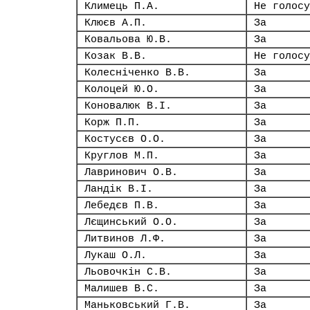
Климець П.А.
Не голосу
Клюєв А.П.
За
Ковальова Ю.В.
За
Козак В.В.
Не голосу
Колесніченко В.В.
За
Колоцей Ю.О.
За
Коновалюк В.І.
За
Корж П.П.
За
Костусєв О.О.
За
Круглов М.П.
За
Лавринович О.В.
За
Ландік В.І.
За
Лебедєв П.В.
За
Лєщинський О.О.
За
Литвинов Л.Ф.
За
Лукаш О.Л.
За
Льовочкін С.В.
За
Малишев В.С.
За
Маньковський Г.В.
За