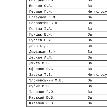
Вечерко В.М.
За
Волков О.А.
За
Герман Г.М.
Не голосу
Глазунов С.М.
За
Головатий С.П.
За
Горіна І.А.
За
Грицак В.М.
За
Гуреєв В.М.
За
Дейч Б.Д.
За
Демішкан В.Ф.
За
Деркач А.Л.
За
Джига М.В.
За
Єфремов О.С.
За
Засуха Т.В.
Не голосу
Злочевський М.В.
За
Зубик В.В.
За
Ілляшов Г.О.
За
Каракай Ю.В.
За
Ківалов С.В.
За