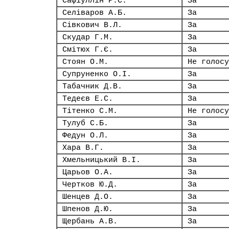
Сафіуллін Р.С.
За
Селіваров А.Б.
За
Сівкович В.Л.
За
Скудар Г.М.
За
Смітюх Г.Є.
За
Стоян О.М.
Не голосу
Супруненко О.І.
За
Табачник Д.В.
За
Тедеєв Е.С.
За
Тітенко С.М.
Не голосу
Тулуб С.Б.
За
Федун О.Л.
За
Хара В.Г.
За
Хмельницький В.І.
За
Царьов О.А.
За
Чертков Ю.Д.
За
Шенцев Д.О.
За
Шпенов Д.Ю.
За
Щербань А.В.
За