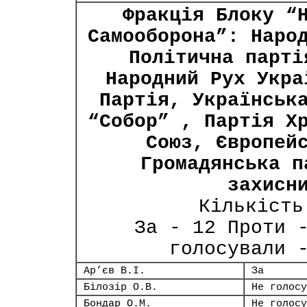
Фракція Блоку “
Самооборона”: Наро
Політична парті
Народний Рух Укра
Партія, Українськ
“Собор” , Партія Х
Союз, Європей
Громадянська п
захисн
Кількість
За - 12 Проти 
голосували 
Ар’єв В.І.
За
Білозір О.В.
Не голосу
Бондар О.М.
Не голосу