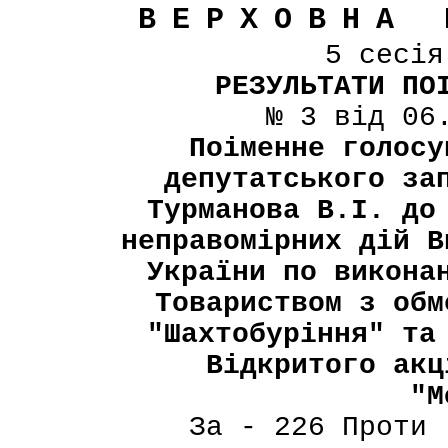
ВЕРХОВНА 
5 сесі
РЕЗУЛЬТАТИ ПО
№ 3 від 06
Поіменне голосу
депутатського за
Турманова В.І. до
неправомірних дій В
України по викона
Товариством з обм
"Шахтобуріння" та
Відкритого акц
"М
За - 226 Проти 