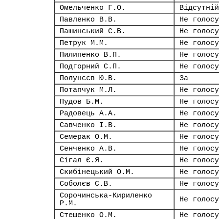
Омельченко Г.О.
Відсутній
Павленко В.В.
Не голосу
Пашинський С.В.
Не голосу
Петрук М.М.
Не голосу
Пилипенко В.П.
Не голосу
Подгорний С.П.
Не голосу
Полунєєв Ю.В.
За
Потапчук М.Л.
Не голосу
Пудов Б.М.
Не голосу
Радовець А.А.
Не голосу
Савченко І.В.
Не голосу
Семерак О.М.
Не голосу
Сенченко А.В.
Не голосу
Сігал Є.Я.
Не голосу
Скибінецький О.М.
Не голосу
Соболєв С.В.
Не голосу
Сорочинська-Кириленко
Не голосу
Р.М.
Стешенко О.М.
Не голосу