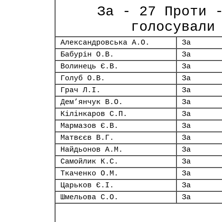
За - 27 Проти 
голосували
Александровська А.О.
За
Бабурін О.В.
За
Волинець Є.В.
За
Голуб О.В.
За
Грач Л.І.
За
Дем’янчук В.О.
За
Кілінкаров С.П.
За
Мармазов Є.В.
За
Матвєєв В.Г.
За
Найдьонов А.М.
За
Самойлик К.С.
За
Ткаченко О.М.
За
Царьков Є.І.
За
Шмельова С.О.
За