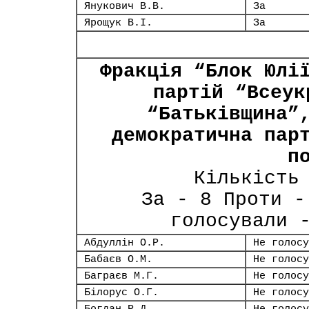
Янукович В.В.
За
Ярощук В.І.
За
Фракція “Блок Юлі
партій “Всеук
“Батьківщина”
демократична пар
п
Кількість
За - 8 Проти -
голосували 
Абдуллін О.Р.
Не голосу
Бабаєв О.М.
Не голосу
Баграєв М.Г.
Не голосу
Білорус О.Г.
Не голосу