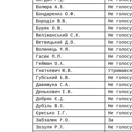
Богдан Р.Д.
Не голосу
Болюра А.В.
Не голосу
Бондаренко О.Ф.
Не голосу
Бородін В.В.
Не голосу
Буряк О.В.
Не голосу
Веліжанський С.К.
Не голосу
Ветвицький Д.О.
Не голосу
Волинець М.Я.
Не голосу
Гасюк П.П.
Не голосу
Гейман О.А.
Не голосу
Гнаткевич Ю.В.
Утримався
Губський Б.В.
Не голосу
Давимука С.А.
Не голосу
Денькович І.В.
Не голосу
Добряк Є.Д.
Не голосу
Дубіль В.О.
Не голосу
Єресько І.Г.
Не голосу
Забзалюк Р.О.
За
Зозуля Р.П.
Не голосу