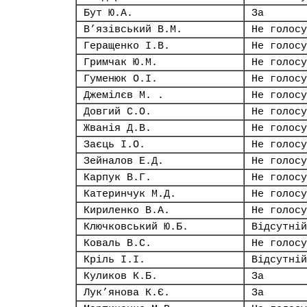
Бут Ю.А.
За
В’язівський В.М.
Не голосу
Геращенко І.В.
Не голосу
Гримчак Ю.М.
Не голосу
Гуменюк О.І.
Не голосу
Джемілєв М. .
Не голосу
Довгий С.О.
Не голосу
Жванія Д.В.
Не голосу
Заєць І.О.
Не голосу
Зейналов Е.Д.
Не голосу
Карпук В.Г.
Не голосу
Катеринчук М.Д.
Не голосу
Кириленко В.А.
Не голосу
Ключковський Ю.Б.
Відсутній
Коваль В.С.
Не голосу
Кріль І.І.
Відсутній
Куликов К.Б.
За
Лук’янова К.Є.
За