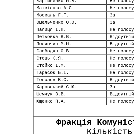
Мартиненко М.В.
Не голосу
Матвієнко А.С.
Не голосу
Москаль Г.Г.
За
Омельченко О.О.
За
Палиця І.П.
Не голосу
Петьовка В.В.
Відсутній
Полянчич М.М.
Відсутній
Слободян О.В.
Не голосу
Стець Ю.Я.
Не голосу
Стойко І.М.
Не голосу
Тарасюк Б.І.
Не голосу
Тополов В.С.
Відсутній
Харовський С.Ю.
За
Шемчук В.В.
Відсутній
Ющенко П.А.
Не голосу
Фракція Комуніс
Кількість