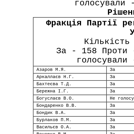
голосували 
Рішен
Фракція Партії ре
Кількість
За - 158 Проти 
голосували 
Азаров М.Я.
За
Аркаллаєв Н.Г.
За
Бахтеєва Т.Д.
За
Бережна І.Г.
За
Богуслаєв В.О.
Не голосу
Бондаренко В.В.
За
Бондик В.А.
За
Бурлаков П.М.
За
Васильєв О.А.
За