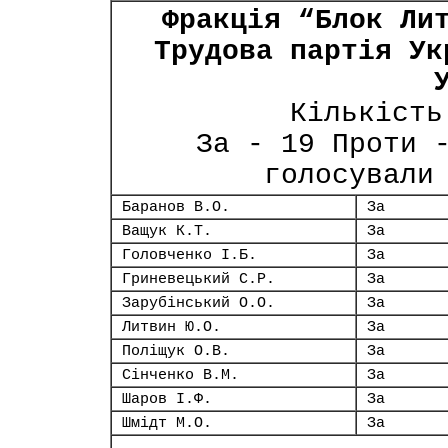
Фракція “Блок Ли
Трудова партія Ук
Кількість
За - 19 Проти 
голосували
Баранов В.О.
За
Ващук К.Т.
За
Головченко І.Б.
За
Гриневецький С.Р.
За
Зарубінський О.О.
За
Литвин Ю.О.
За
Поліщук О.В.
За
Сінченко В.М.
За
Шаров І.Ф.
За
Шмідт М.О.
За