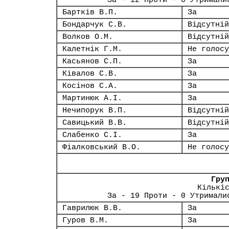
За - 12 Проти - 0 Утримали
Бартків В.П.
За
Бондарчук С.В.
Відсутній
Волков О.М.
Відсутній
Калетнік Г.М.
Не голосу
Касьянов С.П.
За
Ківалов С.В.
За
Косінов С.А.
За
Мартинюк А.І.
За
Нечипорук В.П.
Відсутній
Савицький В.В.
Відсутній
Слабенко С.І.
За
Фіалковський В.О.
Не голосу
Гру
Кількі
За - 19 Проти - 0 Утримали
Гаврилюк В.В.
За
Гуров В.М.
За