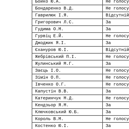
Бойко Ю.А.
Не голосу
Бондаренко В.Д.
Не голосу
Гаврилюк І.Я.
Відсутній
Григорович Л.С.
За
Гудима О.М.
За
Гурвіц Е.Й.
Не голосу
Джоджик Я.І.
За
Єхануров Ю.І.
Відсутній
Жебрівський П.І.
Не голосу
Жулинський М.Г.
За
Заєць І.О.
Не голосу
Зімін О.П.
Не голосу
Івченко О.Г.
Не голосу
Капустін В.В.
За
Катеринчук М.Д.
Не голосу
Кендзьор Я.М.
За
Ключковський Ю.Б.
За
Король В.М.
Не голосу
Костенко Ю.І.
За