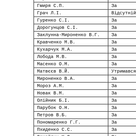
Гмиря С.П.
За
Грач Л.І.
Відсутній
Гуренко С.І.
За
Дорогунцов С.І.
За
Заклунна-Мироненко В.Г.
За
Кравченко М.В.
За
Кухарчук М.А.
За
Лобода М.В.
За
Масенко О.М.
За
Матвєєв В.Й.
Утримався
Мироненко В.А.
За
Мороз А.М.
За
Новак В.М.
За
Олійник Б.І.
За
Парубок О.Н.
За
Петров В.Б.
За
Пономаренко Г.Г.
За
Пхиденко С.С.
За