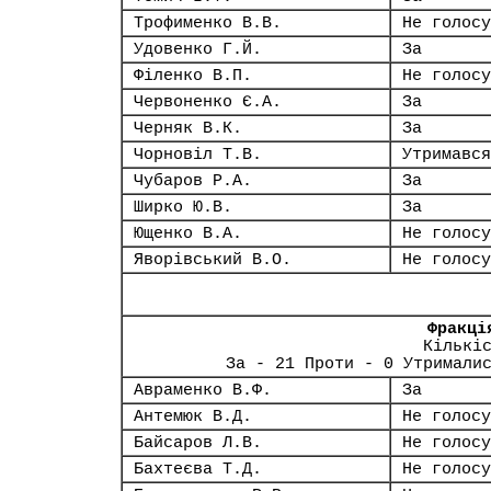
Трофименко В.В.
Не голосу
Удовенко Г.Й.
За
Філенко В.П.
Не голосу
Червоненко Є.А.
За
Черняк В.К.
За
Чорновіл Т.В.
Утримався
Чубаров Р.А.
За
Ширко Ю.В.
За
Ющенко В.А.
Не голосу
Яворівський В.О.
Не голосу
Фракці
Кількі
За - 21 Проти - 0 Утримали
Авраменко В.Ф.
За
Антемюк В.Д.
Не голосу
Байсаров Л.В.
Не голосу
Бахтеєва Т.Д.
Не голосу