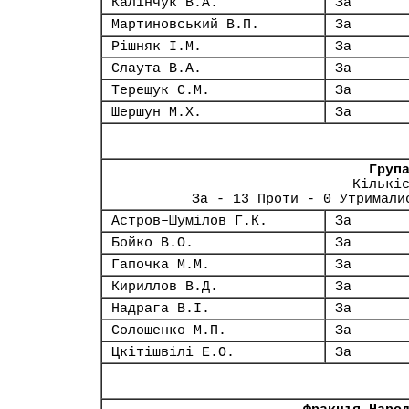
Калінчук В.А.
За
Мартиновський В.П.
За
Рішняк І.М.
За
Слаута В.А.
За
Терещук С.М.
За
Шершун М.Х.
За
Груп
Кількі
За - 13 Проти - 0 Утримали
Астров–Шумілов Г.К.
За
Бойко В.О.
За
Гапочка М.М.
За
Кириллов В.Д.
За
Надрага В.І.
За
Солошенко М.П.
За
Цкітішвілі Е.О.
За