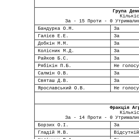
Група Дем
Кількі
За - 15 Проти - 0 Утримали
Бандурка О.М.
За
Галієв Е.Е.
За
Добкін М.М.
За
Колісник М.Д.
За
Райков Б.С.
За
Рябікін П.Б.
Не голосу
Салмін О.В.
За
Святаш Д.В.
За
Ярославський О.В.
Не голосу
Фракція Аг
Кількі
За - 14 Проти - 0 Утримали
Борзих О.І.
За
Гладій М.В.
Відсутній