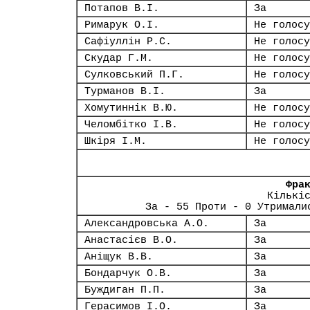
Потапов В.І.
За
Римарук О.І.
Не голосу
Сафіуллін Р.С.
Не голосу
Скудар Г.М.
Не голосу
Сулковський П.Г.
Не голосу
Турманов В.І.
За
Хомутиннік В.Ю.
Не голосу
Челомбітко І.В.
Не голосу
Шкіря І.М.
Не голосу
Фра
Кількі
За - 55 Проти - 0 Утримали
Александровська А.О.
За
Анастасієв В.О.
За
Аніщук В.В.
За
Бондарчук О.В.
За
Буждиган П.П.
За
Герасимов І.О.
За