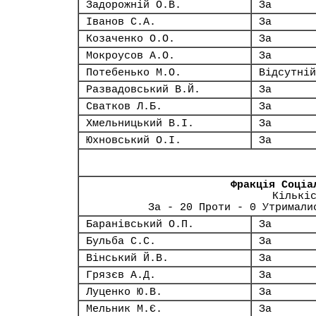
Задорожній О.В.
За
Іванов С.А.
За
Козаченко О.О.
За
Мокроусов А.О.
За
Потебенько М.О.
Відсутній
Развадовський В.Й.
За
Сватков Л.Б.
За
Хмельницький В.І.
За
Юхновський О.І.
За
Фракція Соціа
Кількі
За - 20 Проти - 0 Утримали
Баранівський О.П.
За
Бульба С.С.
За
Вінський Й.В.
За
Грязєв А.Д.
За
Луценко Ю.В.
За
Мельник М.Є.
За