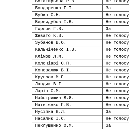
Богатирьова Р.В.
Не голосу
Бондаренко Г.І.
За
Бубка С.Н.
Не голосу
Вернидубов І.В.
Не голосу
Горлов Г.В.
За
Жеваго К.В.
Не голосу
Зубанов В.О.
Не голосу
Кальніченко І.В.
Не голосу
Клімов Л.М.
Не голосу
Колоніарі О.П.
Не голосу
Коновалюк В.І.
Не голосу
Круглов М.П.
Не голосу
Ландик В.І.
Не голосу
Ларін С.М.
Не голосу
Майстришин В.Я.
Не голосу
Матвієнко П.В.
Не голосу
Мусіяка В.Л.
За
Насалик І.С.
Не голосу
Пеклушенко О.М.
За