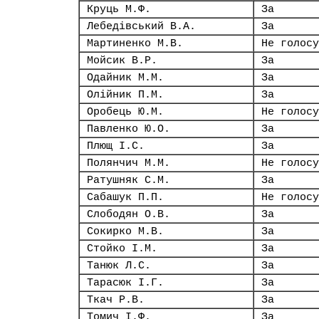
Круць М.Ф.
За
Лебедівський В.А.
За
Мартиненко М.В.
Не голосу
Мойсик В.Р.
За
Одайник М.М.
За
Олійник П.М.
За
Оробець Ю.М.
Не голосу
Павленко Ю.О.
За
Плющ І.С.
За
Полянчич М.М.
Не голосу
Ратушняк С.М.
За
Сабашук П.П.
Не голосу
Слободян О.В.
За
Сокирко М.В.
За
Стойко І.М.
За
Танюк Л.С.
За
Тарасюк І.Г.
За
Ткач Р.В.
За
Томич І.Ф.
За