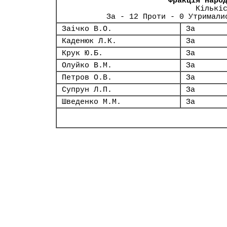
Фракція Наро
Кількі
За - 12 Проти - 0 Утримали
Заічко В.О.
За
Каденюк Л.К.
За
Крук Ю.Б.
За
Олуйко В.М.
За
Петров О.В.
За
Супрун Л.П.
За
Шведенко М.М.
За