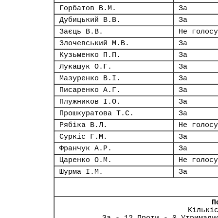
Горбатов В.М.
За
Дубицький В.В.
За
Заєць В.В.
Не голосу
Злочевський М.В.
За
Кузьменко П.П.
За
Лукашук О.Г.
За
Мазуренко В.І.
За
Писаренко А.Г.
За
Плужников І.О.
За
Прошкуратова Т.С.
За
Рябіка В.Л.
Не голосу
Суркіс Г.М.
За
Франчук А.Р.
За
Царенко О.М.
Не голосу
Шурма І.М.
За
П
Кількі