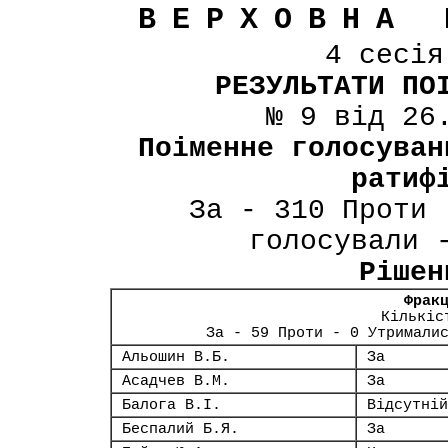
ВЕРХОВНА 
4 сесі
РЕЗУЛЬТАТИ ПО
№ 9 від 26
Поіменне голосуван
ратиф
За - 310 Проти 
голосували 
Рішен
Фрак
Кількіс
За - 59 Проти - 0 Утримали
Альошин В.Б.
За
Асадчев В.М.
За
Балога В.І.
Відсутній
Беспалий Б.Я.
За