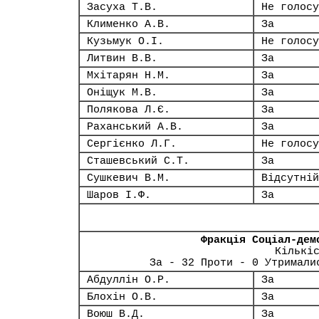
Засуха Т.В.
Не голосу
Клименко А.В.
За
Кузьмук О.І.
Не голосу
Литвин В.В.
За
Мхітарян Н.М.
За
Оніщук М.В.
За
Полякова Л.Є.
За
Раханський А.В.
За
Сергієнко Л.Г.
Не голосу
Сташевський С.Т.
За
Сушкевич В.М.
Відсутній
Шаров І.Ф.
За
Фракція Соціал-дем
Кількі
За - 32 Проти - 0 Утримали
Абдуллін О.Р.
За
Блохін О.В.
За
Воюш В.Д.
За