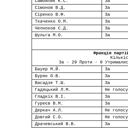
Самойлик К.С.
За
Сімонов В.Д.
За
Сіренко В.Ф.
За
Ткаченко О.М.
За
Челноков С.Д.
За
Шульга М.О.
За
Фракція парті
Кількі
За - 29 Проти - 0 Утримали
Бауер М.Й.
За
Буряк О.В.
За
Васадзе Т.Ш.
За
Гадяцький Л.М.
Не голосу
Гладкіх В.І.
За
Гуреєв В.М.
За
Деркач А.Л.
Не голосу
Довгий С.О.
Не голосу
Драчевський В.В.
За