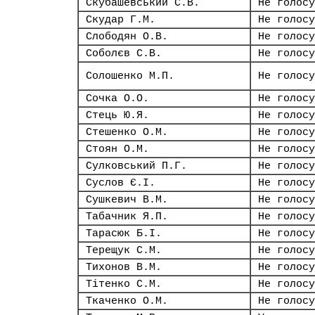
Скубашевський С.В.
Не голосу
Скудар Г.М.
Не голосу
Слободян О.В.
Не голосу
Соболєв С.В.
Не голосу
Солошенко М.П.
Не голосу
Сочка О.О.
Не голосу
Стець Ю.Я.
Не голосу
Стешенко О.М.
Не голосу
Стоян О.М.
Не голосу
Сулковський П.Г.
Не голосу
Суслов Є.І.
Не голосу
Сушкевич В.М.
Не голосу
Табачник Я.П.
Не голосу
Тарасюк Б.І.
Не голосу
Терещук С.М.
Не голосу
Тихонов В.М.
Не голосу
Тітенко С.М.
Не голосу
Ткаченко О.М.
Не голосу