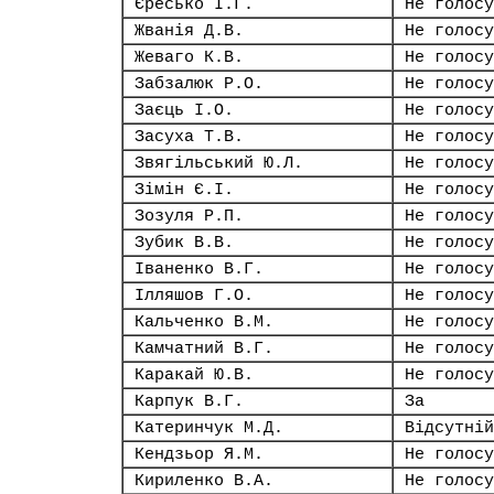
Єресько І.Г.
Не голосу
Жванія Д.В.
Не голосу
Жеваго К.В.
Не голосу
Забзалюк Р.О.
Не голосу
Заєць І.О.
Не голосу
Засуха Т.В.
Не голосу
Звягільський Ю.Л.
Не голосу
Зімін Є.І.
Не голосу
Зозуля Р.П.
Не голосу
Зубик В.В.
Не голосу
Іваненко В.Г.
Не голосу
Ілляшов Г.О.
Не голосу
Кальченко В.М.
Не голосу
Камчатний В.Г.
Не голосу
Каракай Ю.В.
Не голосу
Карпук В.Г.
За
Катеринчук М.Д.
Відсутній
Кендзьор Я.М.
Не голосу
Кириленко В.А.
Не голосу