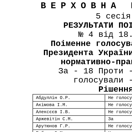
ВЕРХОВНА 
5 сесі
РЕЗУЛЬТАТИ ПО
№ 4 від 18
Поіменне голосув
Президента Україн
нормативно-пра
За - 18 Проти 
голосували 
Рішенн
Абдуллін О.Р.
Не голосу
Акімова І.М.
Не голосу
Алексєєв І.В.
Не голосу
Аржевітін С.М.
За
Арутюнов Г.Р.
Не голосу