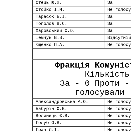
Стець Ю.Я.
За
Стойко І.М.
Не голосу
Тарасюк Б.І.
За
Тополов В.С.
За
Харовський С.Ю.
За
Шемчук В.В.
Відсутній
Ющенко П.А.
Не голосу
Фракція Комуніс
Кількість
За - 0 Проти -
голосували 
Александровська А.О.
Не голосу
Бабурін О.В.
Не голосу
Волинець Є.В.
Не голосу
Голуб О.В.
Не голосу
Грач Л.І.
Не голосу