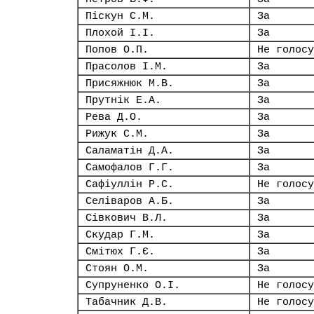
Піскун С.М.
За
Плохой І.І.
За
Попов О.П.
Не голосу
Прасолов І.М.
За
Присяжнюк М.В.
За
Прутнік Е.А.
За
Рева Д.О.
За
Рижук С.М.
За
Саламатін Д.А.
За
Самофалов Г.Г.
За
Сафіуллін Р.С.
Не голосу
Селіваров А.Б.
За
Сівкович В.Л.
За
Скудар Г.М.
За
Смітюх Г.Є.
За
Стоян О.М.
За
Супруненко О.І.
Не голосу
Табачник Д.В.
Не голосу