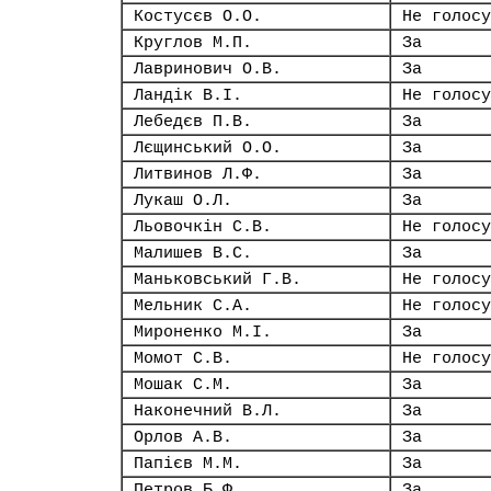
Костусєв О.О.
Не голосу
Круглов М.П.
За
Лавринович О.В.
За
Ландік В.І.
Не голосу
Лебедєв П.В.
За
Лєщинський О.О.
За
Литвинов Л.Ф.
За
Лукаш О.Л.
За
Льовочкін С.В.
Не голосу
Малишев В.С.
За
Маньковський Г.В.
Не голосу
Мельник С.А.
Не голосу
Мироненко М.І.
За
Момот С.В.
Не голосу
Мошак С.М.
За
Наконечний В.Л.
За
Орлов А.В.
За
Папієв М.М.
За
Петров Б.Ф.
За