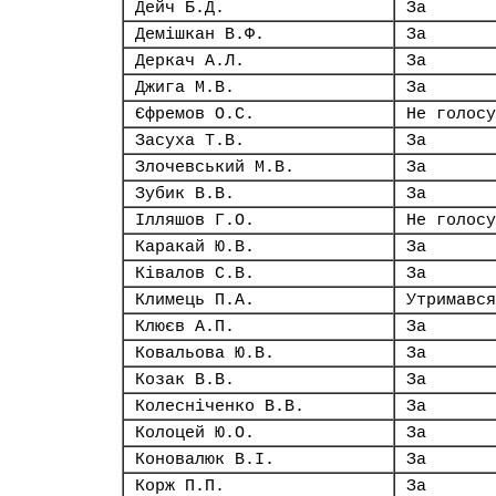
Дейч Б.Д.
За
Демішкан В.Ф.
За
Деркач А.Л.
За
Джига М.В.
За
Єфремов О.С.
Не голосу
Засуха Т.В.
За
Злочевський М.В.
За
Зубик В.В.
За
Ілляшов Г.О.
Не голосу
Каракай Ю.В.
За
Ківалов С.В.
За
Климець П.А.
Утримався
Клюєв А.П.
За
Ковальова Ю.В.
За
Козак В.В.
За
Колесніченко В.В.
За
Колоцей Ю.О.
За
Коновалюк В.І.
За
Корж П.П.
За