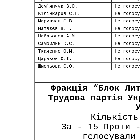
Дем’янчук В.О.
Не голосу
Кілінкаров С.П.
Не голосу
Мармазов Є.В.
Не голосу
Матвєєв В.Г.
Не голосу
Найдьонов А.М.
Не голосу
Самойлик К.С.
Не голосу
Ткаченко О.М.
Не голосу
Царьков Є.І.
Не голосу
Шмельова С.О.
Не голосу
Фракція “Блок Ли
Трудова партія Ук
Кількість
За - 15 Проти 
голосували