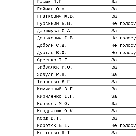
Гасюк П.П.
За
Гейман О.А.
За
Гнаткевич Ю.В.
За
Губський Б.В.
Не голосу
Давимука С.А.
За
Денькович І.В.
Не голосу
Добряк Є.Д.
Не голосу
Дубіль В.О.
Не голосу
Єресько І.Г.
За
Забзалюк Р.О.
За
Зозуля Р.П.
За
Іваненко В.Г.
За
Камчатний В.Г.
За
Кириленко І.Г.
За
Ковзель М.О.
За
Кондратюк О.К.
За
Корж В.Т.
За
Коротюк В.І.
Не голосу
Костенко П.І.
За