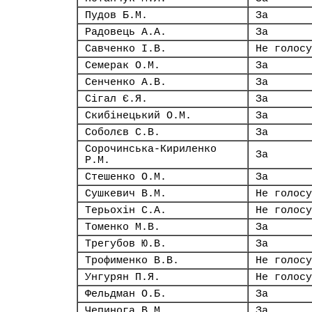
Пудов Б.М.
За
Радовець А.А.
За
Савченко І.В.
Не голосу
Семерак О.М.
За
Сенченко А.В.
За
Сігал Є.Я.
За
Скибінецький О.М.
За
Соболєв С.В.
За
Сорочинська-Кириленко
За
Р.М.
Стешенко О.М.
За
Сушкевич В.М.
Не голосу
Терьохін С.А.
Не голосу
Томенко М.В.
За
Трегубов Ю.В.
За
Трофименко В.В.
Не голосу
Унгурян П.Я.
Не голосу
Фельдман О.Б.
За
Чепинога В.М.
За