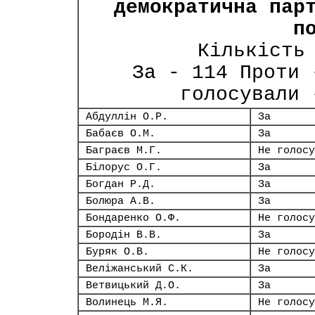
демократична пар
п
Кількість
За - 114 Проти 
голосували 
Абдуллін О.Р.
За
Бабаєв О.М.
За
Баграєв М.Г.
Не голосу
Білорус О.Г.
За
Богдан Р.Д.
За
Болюра А.В.
За
Бондаренко О.Ф.
Не голосу
Бородін В.В.
За
Буряк О.В.
Не голосу
Веліжанський С.К.
За
Ветвицький Д.О.
За
Волинець М.Я.
Не голосу