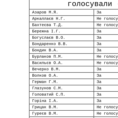
голосували 
Азаров М.Я.
За
Аркаллаєв Н.Г.
Не голосу
Бахтеєва Т.Д.
Не голосу
Бережна І.Г.
За
Богуслаєв В.О.
За
Бондаренко В.В.
За
Бондик В.А.
За
Бурлаков П.М.
Не голосу
Васильєв О.А.
Не голосу
Вечерко В.М.
За
Волков О.А.
За
Герман Г.М.
За
Глазунов С.М.
За
Головатий С.П.
За
Горіна І.А.
За
Грицак В.М.
Не голосу
Гуреєв В.М.
Не голосу