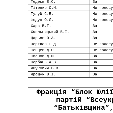
Тедеєв Е.С.
За
Тітенко С.М.
Не голосу
Тулуб С.Б.
Не голосу
Федун О.Л.
Не голосу
Хара В.Г.
За
Хмельницький В.І.
За
Царьов О.А.
За
Чертков Ю.Д.
Не голосу
Шенцев Д.О.
Не голосу
Шпенов Д.Ю.
За
Щербань А.В.
За
Янукович В.В.
За
Ярощук В.І.
За
Фракція “Блок Юлі
партій “Всеук
“Батьківщина”