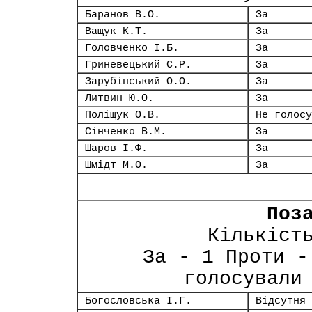
Баранов В.О.
За
Ващук К.Т.
За
Головченко І.Б.
За
Гриневецький С.Р.
За
Зарубінський О.О.
За
Литвин Ю.О.
За
Поліщук О.В.
Не голосу
Сінченко В.М.
За
Шаров І.Ф.
За
Шмідт М.О.
За
Поз
Кількіст
За - 1 Проти -
голосували
Богословська І.Г.
Відсутня