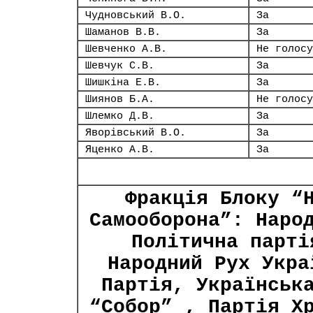
Чудновський В.О.
За
Шаманов В.В.
За
Шевченко А.В.
Не голосу
Шевчук С.В.
За
Шишкіна Е.В.
За
Шиянов Б.А.
Не голосу
Шлемко Д.В.
За
Яворівський В.О.
За
Яценко А.В.
За
Фракція Блоку “
Самооборона”: Наро
Політична парті
Народний Рух Укра
Партія, Українськ
“Собор” , Партія Х