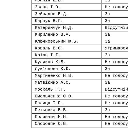
Жванія Д.В.
За
Заєць І.О.
Не голосу
Зейналов Е.Д.
За
Карпук В.Г.
За
Катеринчук М.Д.
Відсутній
Кириленко В.А.
За
Ключковський Ю.Б.
За
Коваль В.С.
Утримався
Кріль І.І.
За
Куликов К.Б.
Не голосу
Лук’янова К.Є.
За
Мартиненко М.В.
Не голосу
Матвієнко А.С.
За
Москаль Г.Г.
Відсутній
Омельченко О.О.
Не голосу
Палиця І.П.
Не голосу
Петьовка В.В.
За
Полянчич М.М.
Не голосу
Слободян О.В.
Не голосу