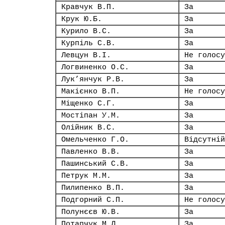
Кравчук В.П.
За
Крук Ю.Б.
За
Курило В.С.
За
Курпіль С.В.
За
Левцун В.І.
Не голосу
Логвиненко О.С.
За
Лук’янчук Р.В.
За
Макієнко В.П.
Не голосу
Міщенко С.Г.
За
Мостіпан У.М.
За
Олійник В.С.
За
Омельченко Г.О.
Відсутній
Павленко В.В.
За
Пашинський С.В.
За
Петрук М.М.
За
Пилипенко В.П.
За
Подгорний С.П.
Не голосу
Полунєєв Ю.В.
За
Потапчук М.Л.
За