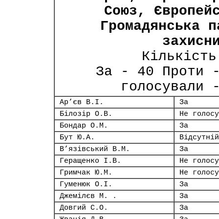
Союз, Європей
Громадянська п
захисн
Кількість
За - 40 Проти 
голосували 
Ар’єв В.І.
За
Білозір О.В.
Не голосу
Бондар О.М.
За
Бут Ю.А.
Відсутній
В’язівський В.М.
За
Геращенко І.В.
Не голосу
Гримчак Ю.М.
Не голосу
Гуменюк О.І.
За
Джемілєв М. .
За
Довгий С.О.
За