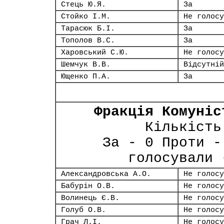
Стець Ю.Я.
За
Стойко І.М.
Не голосу
Тарасюк Б.І.
За
Тополов В.С.
За
Харовський С.Ю.
Не голосу
Шемчук В.В.
Відсутній
Ющенко П.А.
За
Фракція Комуніс
Кількість
За - 0 Проти -
голосували 
Александровська А.О.
Не голосу
Бабурін О.В.
Не голосу
Волинець Є.В.
Не голосу
Голуб О.В.
Не голосу
Грач Л.І.
Не голосу