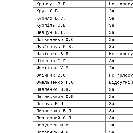
Кравчук В.П.
Не голосу
Крук Ю.Б.
За
Курило В.С.
За
Курпіль С.В.
За
Левцун В.І.
За
Логвиненко О.С.
За
Лук’янчук Р.В.
За
Макієнко В.П.
Не голосу
Міщенко С.Г.
За
Мостіпан У.М.
За
Олійник В.С.
Не голосу
Омельченко Г.О.
Відсутній
Павленко В.В.
За
Пашинський С.В.
За
Петрук М.М.
За
Пилипенко В.П.
За
Подгорний С.П.
За
Полунєєв Ю.В.
За
Потапчук М.Л.
За