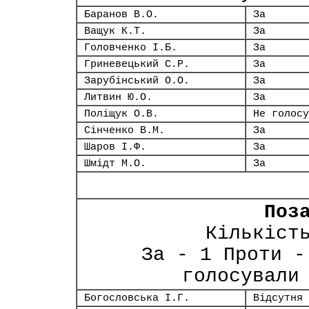
Баранов В.О.
За
Ващук К.Т.
За
Головченко І.Б.
За
Гриневецький С.Р.
За
Зарубінський О.О.
За
Литвин Ю.О.
За
Поліщук О.В.
Не голосу
Сінченко В.М.
За
Шаров І.Ф.
За
Шмідт М.О.
За
Поз
Кількіст
За - 1 Проти -
голосували
Богословська І.Г.
Відсутня