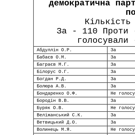
демократична пар
п
Кількість
За - 110 Проти 
голосували 
Абдуллін О.Р.
За
Бабаєв О.М.
За
Баграєв М.Г.
За
Білорус О.Г.
За
Богдан Р.Д.
За
Болюра А.В.
За
Бондаренко О.Ф.
Не голосу
Бородін В.В.
За
Буряк О.В.
Не голосу
Веліжанський С.К.
За
Ветвицький Д.О.
За
Волинець М.Я.
Не голосу