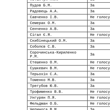
Пудов Б.М.
За
Радовець А.А.
За
Савченко І.В.
Не голосу
Семерак О.М.
За
Сенченко А.В.
За
Сігал Є.Я.
Не голосу
Скибінецький О.М.
За
Соболєв С.В.
За
Сорочинська-Кириленко
За
Р.М.
Стешенко О.М.
Не голосу
Сушкевич В.М.
Не голосу
Терьохін С.А.
За
Томенко М.В.
За
Трегубов Ю.В.
За
Трофименко В.В.
Не голосу
Унгурян П.Я.
Не голосу
Фельдман О.Б.
Не голосу
Чепинога В.М.
За