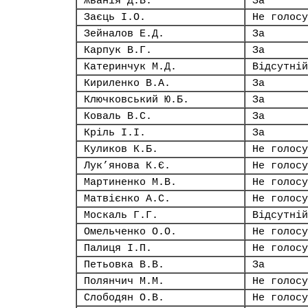
Жванія Д.В.
За
Заєць І.О.
Не голосу
Зейналов Е.Д.
За
Карпук В.Г.
За
Катеринчук М.Д.
Відсутній
Кириленко В.А.
За
Ключковський Ю.Б.
За
Коваль В.С.
За
Кріль І.І.
За
Куликов К.Б.
Не голосу
Лук’янова К.Є.
Не голосу
Мартиненко М.В.
Не голосу
Матвієнко А.С.
Не голосу
Москаль Г.Г.
Відсутній
Омельченко О.О.
Не голосу
Палиця І.П.
Не голосу
Петьовка В.В.
За
Полянчич М.М.
Не голосу
Слободян О.В.
Не голосу