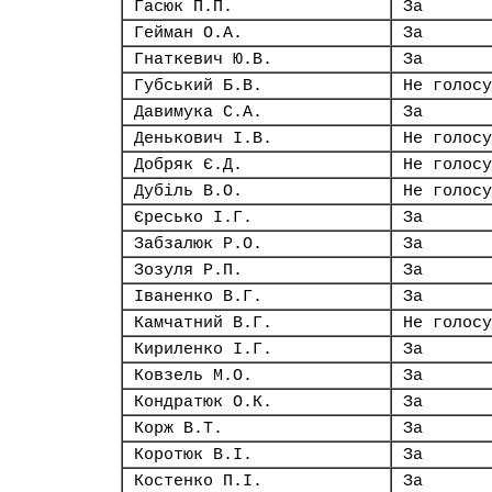
Гасюк П.П.
За
Гейман О.А.
За
Гнаткевич Ю.В.
За
Губський Б.В.
Не голосу
Давимука С.А.
За
Денькович І.В.
Не голосу
Добряк Є.Д.
Не голосу
Дубіль В.О.
Не голосу
Єресько І.Г.
За
Забзалюк Р.О.
За
Зозуля Р.П.
За
Іваненко В.Г.
За
Камчатний В.Г.
Не голосу
Кириленко І.Г.
За
Ковзель М.О.
За
Кондратюк О.К.
За
Корж В.Т.
За
Коротюк В.І.
За
Костенко П.І.
За