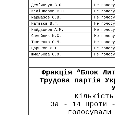
Дем’янчук В.О.
Не голосу
Кілінкаров С.П.
Не голосу
Мармазов Є.В.
Не голосу
Матвєєв В.Г.
Не голосу
Найдьонов А.М.
Не голосу
Самойлик К.С.
Не голосу
Ткаченко О.М.
Не голосу
Царьков Є.І.
Не голосу
Шмельова С.О.
Не голосу
Фракція “Блок Ли
Трудова партія Ук
Кількість
За - 14 Проти 
голосували