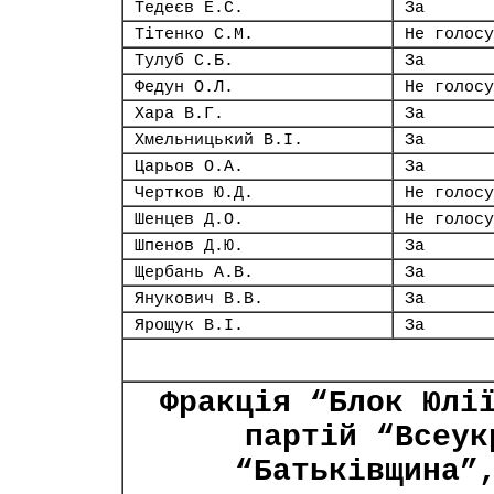
Тедеєв Е.С.
За
Тітенко С.М.
Не голосу
Тулуб С.Б.
За
Федун О.Л.
Не голосу
Хара В.Г.
За
Хмельницький В.І.
За
Царьов О.А.
За
Чертков Ю.Д.
Не голосу
Шенцев Д.О.
Не голосу
Шпенов Д.Ю.
За
Щербань А.В.
За
Янукович В.В.
За
Ярощук В.І.
За
Фракція “Блок Юлі
партій “Всеук
“Батьківщина”