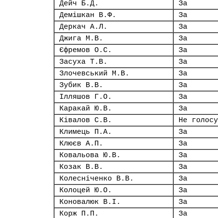
Дейч Б.Д.
За
Демішкан В.Ф.
За
Деркач А.Л.
За
Джига М.В.
За
Єфремов О.С.
За
Засуха Т.В.
За
Злочевський М.В.
За
Зубик В.В.
За
Ілляшов Г.О.
За
Каракай Ю.В.
За
Ківалов С.В.
Не голосу
Климець П.А.
За
Клюєв А.П.
За
Ковальова Ю.В.
За
Козак В.В.
За
Колесніченко В.В.
За
Колоцей Ю.О.
За
Коновалюк В.І.
За
Корж П.П.
За