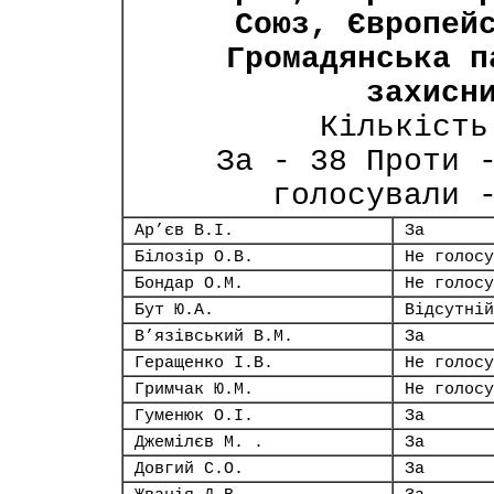
Союз, Європей
Громадянська п
захисн
Кількість
За - 38 Проти 
голосували 
Ар’єв В.І.
За
Білозір О.В.
Не голосу
Бондар О.М.
Не голосу
Бут Ю.А.
Відсутній
В’язівський В.М.
За
Геращенко І.В.
Не голосу
Гримчак Ю.М.
Не голосу
Гуменюк О.І.
За
Джемілєв М. .
За
Довгий С.О.
За