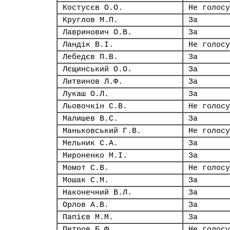
Костусєв О.О.
Не голосу
Круглов М.П.
За
Лавринович О.В.
За
Ландік В.І.
Не голосу
Лебедєв П.В.
За
Лєщинський О.О.
За
Литвинов Л.Ф.
За
Лукаш О.Л.
За
Льовочкін С.В.
Не голосу
Малишев В.С.
За
Маньковський Г.В.
Не голосу
Мельник С.А.
За
Мироненко М.І.
За
Момот С.В.
Не голосу
Мошак С.М.
За
Наконечний В.Л.
За
Орлов А.В.
За
Папієв М.М.
За
Петров Б.Ф.
Не голосу