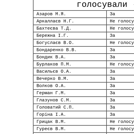
голосували 
Азаров М.Я.
За
Аркаллаєв Н.Г.
Не голосу
Бахтеєва Т.Д.
Не голосу
Бережна І.Г.
За
Богуслаєв В.О.
Не голосу
Бондаренко В.В.
За
Бондик В.А.
За
Бурлаков П.М.
Не голосу
Васильєв О.А.
За
Вечерко В.М.
За
Волков О.А.
За
Герман Г.М.
За
Глазунов С.М.
За
Головатий С.П.
За
Горіна І.А.
За
Грицак В.М.
Не голосу
Гуреєв В.М.
Не голосу