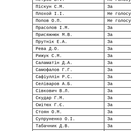
Піскун С.М.
За
Плохой І.І.
Не голосу
Попов О.П.
Не голосу
Прасолов І.М.
За
Присяжнюк М.В.
За
Прутнік Е.А.
За
Рева Д.О.
За
Рижук С.М.
За
Саламатін Д.А.
За
Самофалов Г.Г.
За
Сафіуллін Р.С.
За
Селіваров А.Б.
За
Сівкович В.Л.
За
Скудар Г.М.
За
Смітюх Г.Є.
За
Стоян О.М.
За
Супруненко О.І.
За
Табачник Д.В.
За