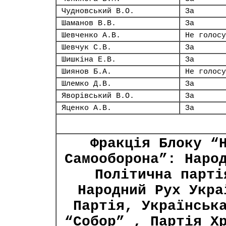
Чудновський В.О.
За
Шаманов В.В.
За
Шевченко А.В.
Не голосу
Шевчук С.В.
За
Шишкіна Е.В.
За
Шиянов Б.А.
Не голосу
Шлемко Д.В.
За
Яворівський В.О.
За
Яценко А.В.
За
Фракція Блоку “
Самооборона”: Наро
Політична парті
Народний Рух Укра
Партія, Українськ
“Собор” , Партія Х