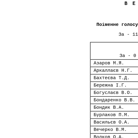
В
Поіменне голосу
За - 11
За - 0
Азаров М.Я.
Аркаллаєв Н.Г.
Бахтеєва Т.Д.
Бережна І.Г.
Богуслаєв В.О.
Бондаренко В.В.
Бондик В.А.
Бурлаков П.М.
Васильєв О.А.
Вечерко В.М.
Волков О.А.