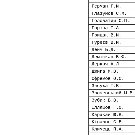
Герман Г.М.
Глазунов С.М.
Головатий С.П.
Горіна І.А.
Грицак В.М.
Гуреєв В.М.
Дейч Б.Д.
Демішкан В.Ф.
Деркач А.Л.
Джига М.В.
Єфремов О.С.
Засуха Т.В.
Злочевський М.В.
Зубик В.В.
Ілляшов Г.О.
Каракай Ю.В.
Ківалов С.В.
Климець П.А.