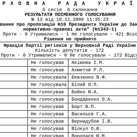
ЕРХОВНА РАДА УКРА
5 сесія 6 скликання
РЕЗУЛЬТАТИ ПОІМЕННОГО ГОЛОСУВАННЯ
№ 13 від 18.11.2009 11:35:23
вання про пропозицію №10 Президента України до За
нормативно-правові акти" (№1343-1)
 Проти - 0 Утрималися - 1 Не голосували - 421 Всь
Рішення не прийнято
Фракція Партії регіонів у Верховній Раді України
Кількість депутатів - 172
 Проти - 0 Утрималися - 0 Не голосували - 172 Відс
Не голосував
Акімова І.М.
Не голосував
Ахметов Р.Л.
Не голосувала
Бевзенко В.Ф.
Не голосувала
Білий О.П.
Не голосував
Бойко Ю.А.
Не голосував
Бондаренко О.А.
Не голосував
Борт В.П.
Не голосував
Васильєв Г.А.
Не голосував
Вернидубов І.В.
Не голосував
Вілкул О.Ю.
Не голосував
Воропаєв Ю.М.