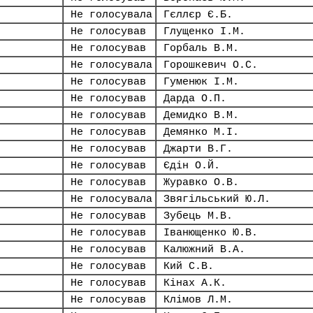
Не голосувала
Гєллєр Є.Б.
Не голосував
Глущенко І.М.
Не голосував
Горбаль В.М.
Не голосувала
Горошкевич О.С.
Не голосував
Гуменюк І.М.
Не голосував
Дарда О.П.
Не голосував
Демидко В.М.
Не голосував
Демянко М.І.
Не голосував
Джарти В.Г.
Не голосував
Єдін О.Й.
Не голосував
Журавко О.В.
Не голосувала
Звягільський Ю.Л.
Не голосував
Зубець М.В.
Не голосував
Іванющенко Ю.В.
Не голосував
Калюжний В.А.
Не голосував
Кий С.В.
Не голосував
Кінах А.К.
Не голосував
Клімов Л.М.