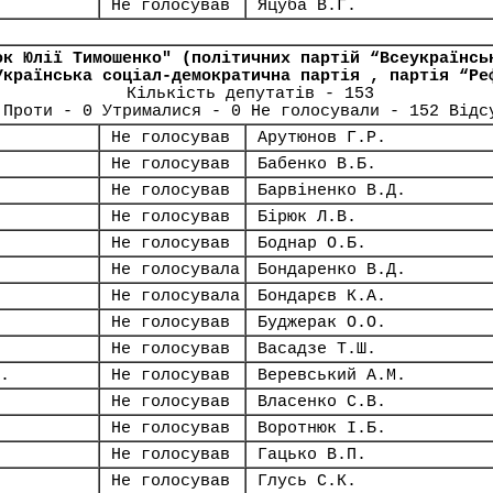
Не голосував
Яцуба В.Г.
ок Юлії Тимошенко" (політичних партій “Всеукраїнсь
Українська соціал-демократична партія , партія “Ре
Кількість депутатів - 153
 Проти - 0 Утрималися - 0 Не голосували - 152 Відс
Не голосував
Арутюнов Г.Р.
Не голосував
Бабенко В.Б.
Не голосував
Барвіненко В.Д.
Не голосував
Бірюк Л.В.
Не голосував
Боднар О.Б.
Не голосувала
Бондаренко В.Д.
Не голосувала
Бондарєв К.А.
Не голосував
Буджерак О.О.
Не голосував
Васадзе Т.Ш.
.
Не голосував
Веревський А.М.
Не голосував
Власенко С.В.
Не голосував
Воротнюк І.Б.
Не голосував
Гацько В.П.
Не голосував
Глусь С.К.