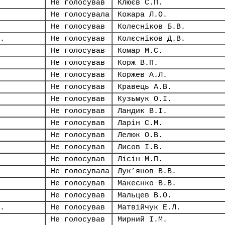
Не голосував
Клюєв С.П.
Не голосувала
Кожара Л.О.
Не голосував
Колесніков Б.В.
.
Не голосував
Колєсніков Д.В.
Не голосував
Комар М.С.
Не голосував
Корж В.П.
Не голосував
Коржев А.Л.
Не голосував
Кравець А.В.
Не голосував
Кузьмук О.І.
Не голосував
Ландик В.І.
Не голосував
Ларін С.М.
Не голосував
Лелюк О.В.
Не голосував
Лисов І.В.
Не голосував
Лісін М.П.
Не голосувала
Лук’янов В.В.
Не голосував
Макеєнко В.В.
Не голосував
Мальцев В.О.
.
Не голосував
Матвійчук Е.Л.
Не голосував
Мирний І.М.