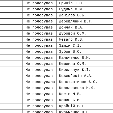
Не голосував
Гринів І.О.
Не голосував
Гудима О.М.
Не голосував
Данілов В.Б.
Не голосував
Деревляний В.Т.
Не голосував
Дончак В.А.
Не голосував
Дубовой О.Ф.
Не голосував
Жеваго К.В.
Не голосував
Зімін Є.І.
Не голосував
Зубов В.С.
Не голосував
Кальченко В.М.
Не голосував
Кеменяш О.М.
Не голосував
Кирильчук Є.І.
Не голосував
Кожем’якін А.А.
Не голосувала
Константинов Є.С.
Не голосував
Королевська Н.Ю.
Не голосував
Косів М.В.
Не голосував
Кошин С.М.
Не голосував
Крайній В.Г.
Не голосував
Кузьменко П.П.