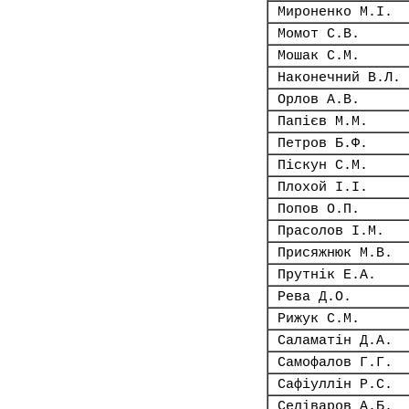
Мироненко М.І.
Момот С.В.
Мошак С.М.
Наконечний В.Л.
Орлов А.В.
Папієв М.М.
Петров Б.Ф.
Піскун С.М.
Плохой І.І.
Попов О.П.
Прасолов І.М.
Присяжнюк М.В.
Прутнік Е.А.
Рева Д.О.
Рижук С.М.
Саламатін Д.А.
Самофалов Г.Г.
Сафіуллін Р.С.
Селіваров А.Б.