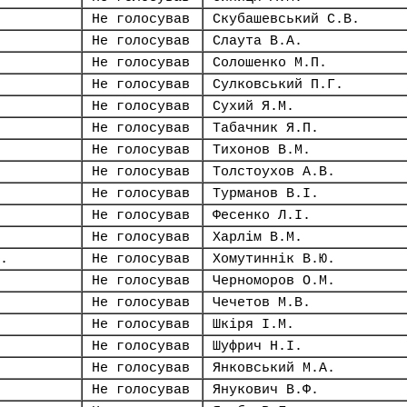
Не голосував
Скубашевський С.В.
Не голосував
Слаута В.А.
Не голосував
Солошенко М.П.
Не голосував
Сулковський П.Г.
Не голосував
Сухий Я.М.
Не голосував
Табачник Я.П.
Не голосував
Тихонов В.М.
Не голосував
Толстоухов А.В.
Не голосував
Турманов В.І.
Не голосував
Фесенко Л.І.
Не голосував
Харлім В.М.
.
Не голосував
Хомутиннік В.Ю.
Не голосував
Черноморов О.М.
Не голосував
Чечетов М.В.
Не голосував
Шкіря І.М.
Не голосував
Шуфрич Н.І.
Не голосував
Янковський М.А.
Не голосував
Янукович В.Ф.