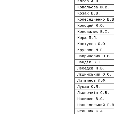
Клюєв А.П.
Ковальова Ю.В.
Козак В.В.
Колесніченко В.В
Колоцей Ю.О.
Коновалюк В.І.
Корж П.П.
Костусєв О.О.
Круглов М.П.
Лавринович О.В.
Ландік В.І.
Лебедєв П.В.
Лєщинський О.О.
Литвинов Л.Ф.
Лукаш О.Л.
Льовочкін С.В.
Малишев В.С.
Маньковський Г.В
Мельник С.А.