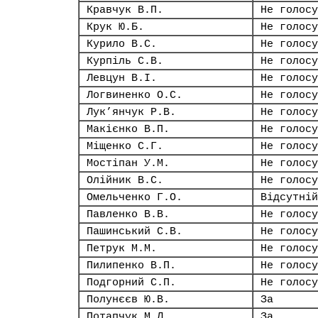
Кравчук В.П.
Не голосу
Крук Ю.Б.
Не голосу
Курило В.С.
Не голосу
Курпіль С.В.
Не голосу
Левцун В.І.
Не голосу
Логвиненко О.С.
Не голосу
Лук’янчук Р.В.
Не голосу
Макієнко В.П.
Не голосу
Міщенко С.Г.
Не голосу
Мостіпан У.М.
Не голосу
Олійник В.С.
Не голосу
Омельченко Г.О.
Відсутній
Павленко В.В.
Не голосу
Пашинський С.В.
Не голосу
Петрук М.М.
Не голосу
Пилипенко В.П.
Не голосу
Подгорний С.П.
Не голосу
Полунєєв Ю.В.
За
Потапчук М.Л.
За