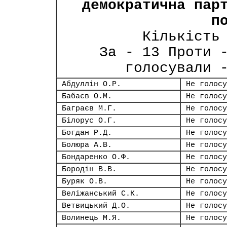
демократична пар
п
Кількість
За - 13 Проти 
голосували 
Абдуллін О.Р.
Не голосу
Бабаєв О.М.
Не голосу
Баграєв М.Г.
Не голосу
Білорус О.Г.
Не голосу
Богдан Р.Д.
Не голосу
Болюра А.В.
Не голосу
Бондаренко О.Ф.
Не голосу
Бородін В.В.
Не голосу
Буряк О.В.
Не голосу
Веліжанський С.К.
Не голосу
Ветвицький Д.О.
Не голосу
Волинець М.Я.
Не голосу