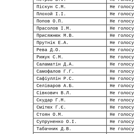
Піскун С.М.
Не голосу
Плохой І.І.
Не голосу
Попов О.П.
Не голосу
Прасолов І.М.
Не голосу
Присяжнюк М.В.
Не голосу
Прутнік Е.А.
Не голосу
Рева Д.О.
Не голосу
Рижук С.М.
Не голосу
Саламатін Д.А.
Не голосу
Самофалов Г.Г.
Не голосу
Сафіуллін Р.С.
Не голосу
Селіваров А.Б.
Не голосу
Сівкович В.Л.
Не голосу
Скудар Г.М.
Не голосу
Смітюх Г.Є.
Не голосу
Стоян О.М.
Не голосу
Супруненко О.І.
Не голосу
Табачник Д.В.
Не голосу