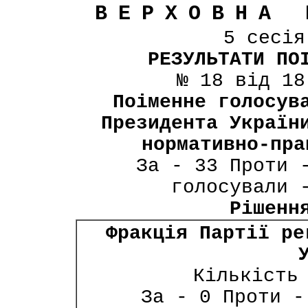
ВЕРХОВНА 
5 сесі
РЕЗУЛЬТАТИ ПО
№ 18 від 18
Поіменне голосув
Президента Україн
нормативно-пра
За - 33 Проти 
голосували 
Рішенн
Фракція Партії ре
Кількість
За - 0 Проти -