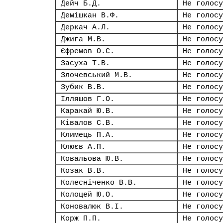
Дейч Б.Д.
Не голосу
Демішкан В.Ф.
Не голосу
Деркач А.Л.
Не голосу
Джига М.В.
Не голосу
Єфремов О.С.
Не голосу
Засуха Т.В.
Не голосу
Злочевський М.В.
Не голосу
Зубик В.В.
Не голосу
Ілляшов Г.О.
Не голосу
Каракай Ю.В.
Не голосу
Ківалов С.В.
Не голосу
Климець П.А.
Не голосу
Клюєв А.П.
Не голосу
Ковальова Ю.В.
Не голосу
Козак В.В.
Не голосу
Колесніченко В.В.
Не голосу
Колоцей Ю.О.
Не голосу
Коновалюк В.І.
Не голосу
Корж П.П.
Не голосу