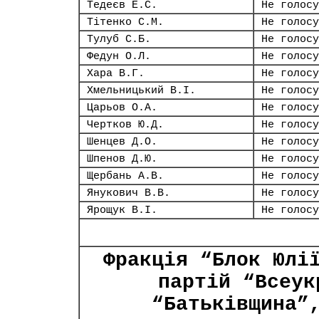
Тедеєв Е.С.
Не голосу
Тітенко С.М.
Не голосу
Тулуб С.Б.
Не голосу
Федун О.Л.
Не голосу
Хара В.Г.
Не голосу
Хмельницький В.І.
Не голосу
Царьов О.А.
Не голосу
Чертков Ю.Д.
Не голосу
Шенцев Д.О.
Не голосу
Шпенов Д.Ю.
Не голосу
Щербань А.В.
Не голосу
Янукович В.В.
Не голосу
Ярощук В.І.
Не голосу
Фракція “Блок Юлі
партій “Всеук
“Батьківщина”