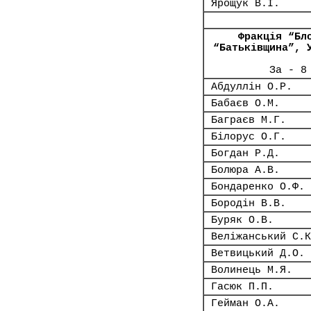
Ярощук В.І.
Фракція “Бл
“Батьківщина”, 
За - 8
Абдуллін О.Р.
Бабаєв О.М.
Баграєв М.Г.
Білорус О.Г.
Богдан Р.Д.
Болюра А.В.
Бондаренко О.Ф.
Бородін В.В.
Буряк О.В.
Веліжанський С.К
Ветвицький Д.О.
Волинець М.Я.
Гасюк П.П.
Гейман О.А.