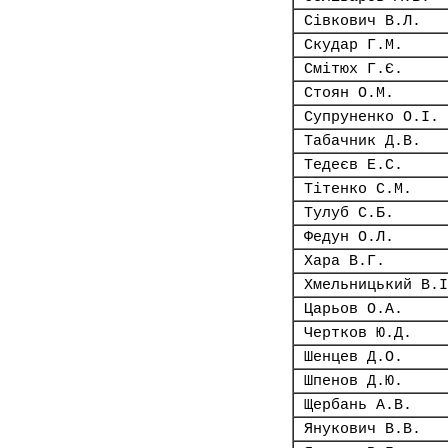
Сівкович В.Л.
Скудар Г.М.
Смітюх Г.Є.
Стоян О.М.
Супруненко О.І.
Табачник Д.В.
Тедеєв Е.С.
Тітенко С.М.
Тулуб С.Б.
Федун О.Л.
Хара В.Г.
Хмельницький В.І
Царьов О.А.
Чертков Ю.Д.
Шенцев Д.О.
Шпенов Д.Ю.
Щербань А.В.
Янукович В.В.