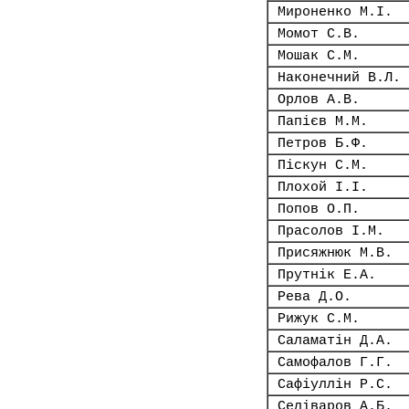
Мироненко М.І.
Момот С.В.
Мошак С.М.
Наконечний В.Л.
Орлов А.В.
Папієв М.М.
Петров Б.Ф.
Піскун С.М.
Плохой І.І.
Попов О.П.
Прасолов І.М.
Присяжнюк М.В.
Прутнік Е.А.
Рева Д.О.
Рижук С.М.
Саламатін Д.А.
Самофалов Г.Г.
Сафіуллін Р.С.
Селіваров А.Б.