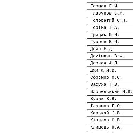
Герман Г.М.
Глазунов С.М.
Головатий С.П.
Горіна І.А.
Грицак В.М.
Гуреєв В.М.
Дейч Б.Д.
Демішкан В.Ф.
Деркач А.Л.
Джига М.В.
Єфремов О.С.
Засуха Т.В.
Злочевський М.В.
Зубик В.В.
Ілляшов Г.О.
Каракай Ю.В.
Ківалов С.В.
Климець П.А.