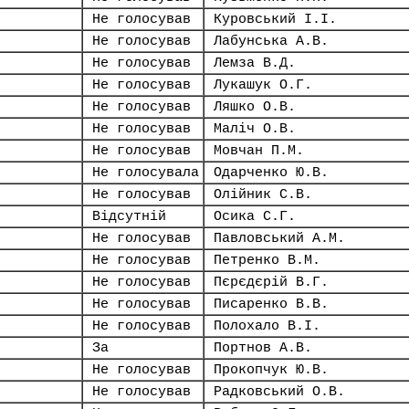
Не голосував
Куровський І.І.
Не голосував
Лабунська А.В.
Не голосував
Лемза В.Д.
Не голосував
Лукашук О.Г.
Не голосував
Ляшко О.В.
Не голосував
Маліч О.В.
Не голосував
Мовчан П.М.
Не голосувала
Одарченко Ю.В.
Не голосував
Олійник С.В.
Відсутній
Осика С.Г.
Не голосував
Павловський А.М.
Не голосував
Петренко В.М.
Не голосував
Пєрєдєрій В.Г.
Не голосував
Писаренко В.В.
Не голосував
Полохало В.І.
За
Портнов А.В.
Не голосував
Прокопчук Ю.В.
Не голосував
Радковський О.В.