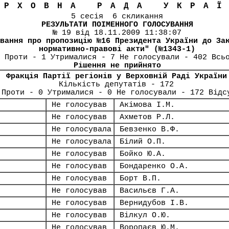
ЕРХОВНА РАДА УКРА
5 сесія 6 скликання
РЕЗУЛЬТАТИ ПОІМЕННОГО ГОЛОСУВАННЯ
№ 19 від 18.11.2009 11:38:07
вання про пропозицію №16 Президента України до За
нормативно-правові акти" (№1343-1)
 Проти - 1 Утрималися - 7 Не голосували - 402 Всь
Рішення не прийнято
Фракція Партії регіонів у Верховній Раді України
Кількість депутатів - 172
 Проти - 0 Утрималися - 0 Не голосували - 172 Відс
Не голосував
Акімова І.М.
Не голосував
Ахметов Р.Л.
Не голосувала
Бевзенко В.Ф.
Не голосувала
Білий О.П.
Не голосував
Бойко Ю.А.
Не голосував
Бондаренко О.А.
Не голосував
Борт В.П.
Не голосував
Васильєв Г.А.
Не голосував
Вернидубов І.В.
Не голосував
Вілкул О.Ю.
Не голосував
Воропаєв Ю.М.