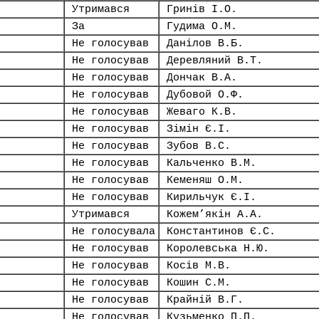
Утримався
Гринів І.О.
За
Гудима О.М.
Не голосував
Данілов В.Б.
Не голосував
Деревляний В.Т.
Не голосував
Дончак В.А.
Не голосував
Дубовой О.Ф.
Не голосував
Жеваго К.В.
Не голосував
Зімін Є.І.
Не голосував
Зубов В.С.
Не голосував
Кальченко В.М.
Не голосував
Кеменяш О.М.
Не голосував
Кирильчук Є.І.
Утримався
Кожем’якін А.А.
Не голосувала
Константинов Є.С.
Не голосував
Королевська Н.Ю.
Не голосував
Косів М.В.
Не голосував
Кошин С.М.
Не голосував
Крайній В.Г.
Не голосував
Кузьменко П.П.