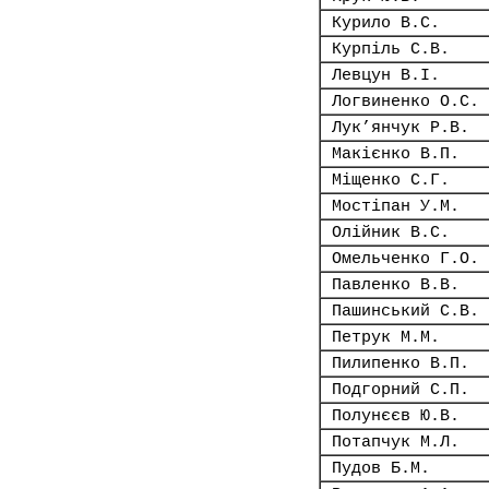
Курило В.С.
Курпіль С.В.
Левцун В.І.
Логвиненко О.С.
Лук’янчук Р.В.
Макієнко В.П.
Міщенко С.Г.
Мостіпан У.М.
Олійник В.С.
Омельченко Г.О.
Павленко В.В.
Пашинський С.В.
Петрук М.М.
Пилипенко В.П.
Подгорний С.П.
Полунєєв Ю.В.
Потапчук М.Л.
Пудов Б.М.