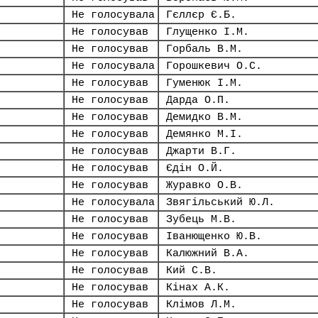
Не голосувала
Гєллєр Є.Б.
Не голосував
Глущенко І.М.
Не голосував
Горбаль В.М.
Не голосувала
Горошкевич О.С.
Не голосував
Гуменюк І.М.
Не голосував
Дарда О.П.
Не голосував
Демидко В.М.
Не голосував
Демянко М.І.
Не голосував
Джарти В.Г.
Не голосував
Єдін О.Й.
Не голосував
Журавко О.В.
Не голосувала
Звягільський Ю.Л.
Не голосував
Зубець М.В.
Не голосував
Іванющенко Ю.В.
Не голосував
Калюжний В.А.
Не голосував
Кий С.В.
Не голосував
Кінах А.К.
Не голосував
Клімов Л.М.