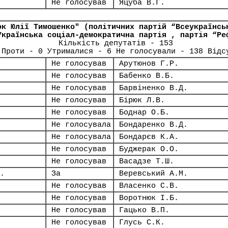
Не голосував
Яцуба В.Г.
ок Юлії Тимошенко" (політичних партій “Всеукраїнсь
Українська соціал-демократична партія , партія “Ре
Кількість депутатів - 153
 Проти - 0 Утрималися - 6 Не голосували - 138 Відс
Не голосував
Арутюнов Г.Р.
Не голосував
Бабенко В.Б.
Не голосував
Барвіненко В.Д.
Не голосував
Бірюк Л.В.
Не голосував
Боднар О.Б.
Не голосувала
Бондаренко В.Д.
Не голосувала
Бондарєв К.А.
Не голосував
Буджерак О.О.
Не голосував
Васадзе Т.Ш.
.
За
Веревський А.М.
Не голосував
Власенко С.В.
Не голосував
Воротнюк І.Б.
Не голосував
Гацько В.П.
Не голосував
Глусь С.К.