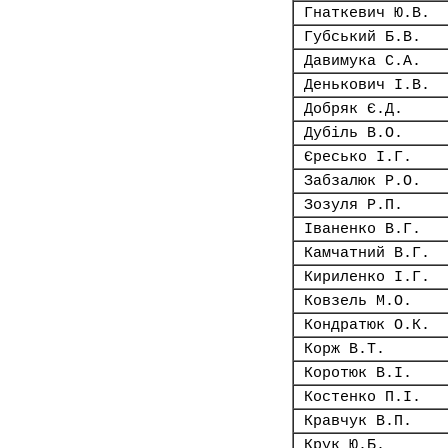
Гнаткевич Ю.В.
Губський Б.В.
Давимука С.А.
Денькович І.В.
Добряк Є.Д.
Дубіль В.О.
Єресько І.Г.
Забзалюк Р.О.
Зозуля Р.П.
Іваненко В.Г.
Камчатний В.Г.
Кириленко І.Г.
Ковзель М.О.
Кондратюк О.К.
Корж В.Т.
Коротюк В.І.
Костенко П.І.
Кравчук В.П.
Крук Ю.Б.