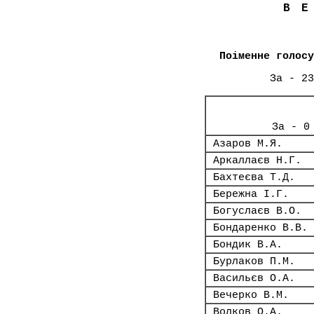
В
Поіменне голосу
За - 23
За - 0
Азаров М.Я.
Аркаллаєв Н.Г.
Бахтеєва Т.Д.
Бережна І.Г.
Богуслаєв В.О.
Бондаренко В.В.
Бондик В.А.
Бурлаков П.М.
Васильєв О.А.
Вечерко В.М.
Волков О.А.