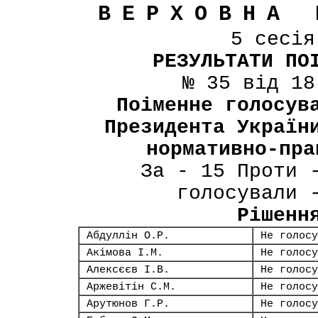
ВЕРХОВНА 
5 сесі
РЕЗУЛЬТАТИ ПО
№ 35 від 18
Поіменне голосув
Президента Україн
нормативно-пра
За - 15 Проти 
голосували 
Рішенн
Абдуллін О.Р.
Не голосу
Акімова І.М.
Не голосу
Алексєєв І.В.
Не голосу
Аржевітін С.М.
Не голосу
Арутюнов Г.Р.
Не голосу