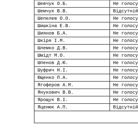
Шевчук О.Б.
Не голосу
Шемчук В.В.
Відсутній
Шепелев О.О.
Не голосу
Шишкіна Е.В.
Не голосу
Шиянов Б.А.
Не голосу
Шкіря І.М.
Не голосу
Шлемко Д.В.
Не голосу
Шмідт М.О.
Не голосу
Шпенов Д.Ю.
Не голосу
Шуфрич Н.І.
Не голосу
Ющенко П.А.
Не голосу
Ягоферов А.М.
Не голосу
Янукович В.В.
Не голосу
Ярощук В.І.
Не голосу
Яценюк А.П.
Відсутній