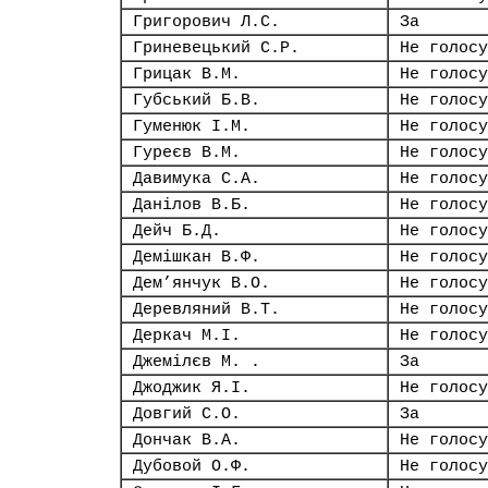
Григорович Л.С.
За
Гриневецький С.Р.
Не голосу
Грицак В.М.
Не голосу
Губський Б.В.
Не голосу
Гуменюк І.М.
Не голосу
Гуреєв В.М.
Не голосу
Давимука С.А.
Не голосу
Данілов В.Б.
Не голосу
Дейч Б.Д.
Не голосу
Демішкан В.Ф.
Не голосу
Дем’янчук В.О.
Не голосу
Деревляний В.Т.
Не голосу
Деркач М.І.
Не голосу
Джемілєв М. .
За
Джоджик Я.І.
Не голосу
Довгий С.О.
За
Дончак В.А.
Не голосу
Дубовой О.Ф.
Не голосу