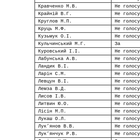
Кравченко М.В.
Не голосу
Крайній В.Г.
Не голосу
Круглов М.П.
Не голосу
Круць М.Ф.
Не голосу
Кузьмук О.І.
Не голосу
Кульчинський М.Г.
За
Куровський І.І.
Не голосу
Лабунська А.В.
Не голосу
Ландик В.І.
Не голосу
Ларін С.М.
Не голосу
Левцун В.І.
Не голосу
Лемза В.Д.
Не голосу
Лисов І.В.
Не голосу
Литвин Ю.О.
Не голосу
Лісін М.П.
Не голосу
Лукаш О.Л.
Не голосу
Лук’янов В.В.
Не голосу
Лук’янчук Р.В.
Не голосу