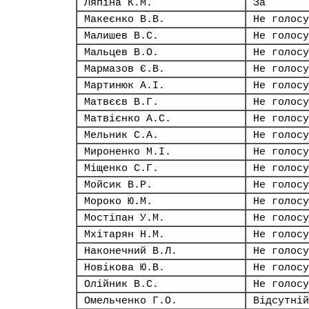
Ляпіна К.М.
За
Макеєнко В.В.
Не голосу
Малишев В.С.
Не голосу
Мальцев В.О.
Не голосу
Мармазов Є.В.
Не голосу
Мартинюк А.І.
Не голосу
Матвєєв В.Г.
Не голосу
Матвієнко А.С.
Не голосу
Мельник С.А.
Не голосу
Мироненко М.І.
Не голосу
Міщенко С.Г.
Не голосу
Мойсик В.Р.
Не голосу
Мороко Ю.М.
Не голосу
Мостіпан У.М.
Не голосу
Мхітарян Н.М.
Не голосу
Наконечний В.Л.
Не голосу
Новікова Ю.В.
Не голосу
Олійник В.С.
Не голосу
Омельченко Г.О.
Відсутній