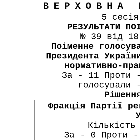
ВЕРХОВНА 
5 сесі
РЕЗУЛЬТАТИ ПО
№ 39 від 18
Поіменне голосув
Президента Україн
нормативно-пра
За - 11 Проти 
голосували 
Рішенн
Фракція Партії ре
Кількість
За - 0 Проти -