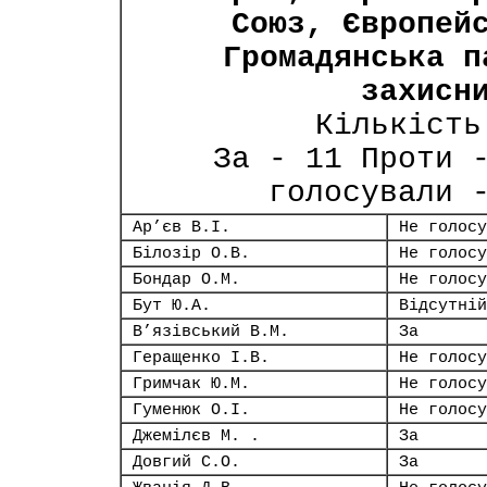
Союз, Європей
Громадянська п
захисн
Кількість
За - 11 Проти 
голосували 
Ар’єв В.І.
Не голосу
Білозір О.В.
Не голосу
Бондар О.М.
Не голосу
Бут Ю.А.
Відсутній
В’язівський В.М.
За
Геращенко І.В.
Не голосу
Гримчак Ю.М.
Не голосу
Гуменюк О.І.
Не голосу
Джемілєв М. .
За
Довгий С.О.
За