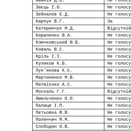
Жванія Д.В.
Не голосу
Заєць І.О.
Не голосу
Зейналов Е.Д.
Не голосу
Карпук В.Г.
За
Катеринчук М.Д.
Відсутній
Кириленко В.А.
Не голосу
Ключковський Ю.Б.
Не голосу
Коваль В.С.
Не голосу
Кріль І.І.
Не голосу
Куликов К.Б.
Не голосу
Лук’янова К.Є.
Не голосу
Мартиненко М.В.
Не голосу
Матвієнко А.С.
Не голосу
Москаль Г.Г.
Відсутній
Омельченко О.О.
Не голосу
Палиця І.П.
Не голосу
Петьовка В.В.
Не голосу
Полянчич М.М.
Не голосу
Слободян О.В.
Не голосу