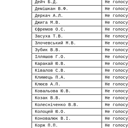
Дейч Б.Д.
Не голосу
Демішкан В.Ф.
Не голосу
Деркач А.Л.
Не голосу
Джига М.В.
Не голосу
Єфремов О.С.
Не голосу
Засуха Т.В.
Не голосу
Злочевський М.В.
Не голосу
Зубик В.В.
Не голосу
Ілляшов Г.О.
Не голосу
Каракай Ю.В.
Не голосу
Ківалов С.В.
Не голосу
Климець П.А.
Не голосу
Клюєв А.П.
Не голосу
Ковальова Ю.В.
Не голосу
Козак В.В.
Не голосу
Колесніченко В.В.
Не голосу
Колоцей Ю.О.
Не голосу
Коновалюк В.І.
Не голосу
Корж П.П.
Не голосу