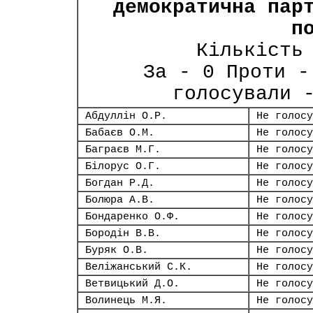
демократична пар
п
Кількість
За - 0 Проти -
голосували 
Абдуллін О.Р.
Не голосу
Бабаєв О.М.
Не голосу
Баграєв М.Г.
Не голосу
Білорус О.Г.
Не голосу
Богдан Р.Д.
Не голосу
Болюра А.В.
Не голосу
Бондаренко О.Ф.
Не голосу
Бородін В.В.
Не голосу
Буряк О.В.
Не голосу
Веліжанський С.К.
Не голосу
Ветвицький Д.О.
Не голосу
Волинець М.Я.
Не голосу