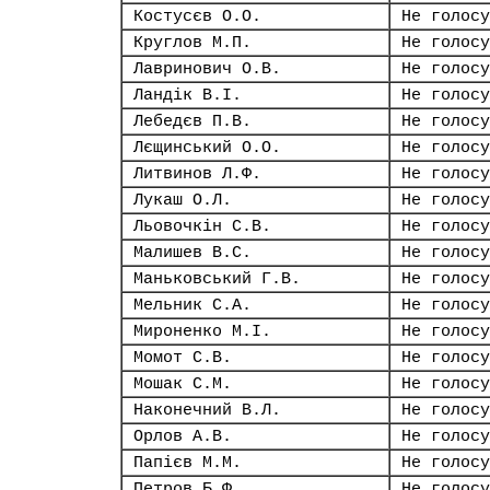
Костусєв О.О.
Не голосу
Круглов М.П.
Не голосу
Лавринович О.В.
Не голосу
Ландік В.І.
Не голосу
Лебедєв П.В.
Не голосу
Лєщинський О.О.
Не голосу
Литвинов Л.Ф.
Не голосу
Лукаш О.Л.
Не голосу
Льовочкін С.В.
Не голосу
Малишев В.С.
Не голосу
Маньковський Г.В.
Не голосу
Мельник С.А.
Не голосу
Мироненко М.І.
Не голосу
Момот С.В.
Не голосу
Мошак С.М.
Не голосу
Наконечний В.Л.
Не голосу
Орлов А.В.
Не голосу
Папієв М.М.
Не голосу
Петров Б.Ф.
Не голосу