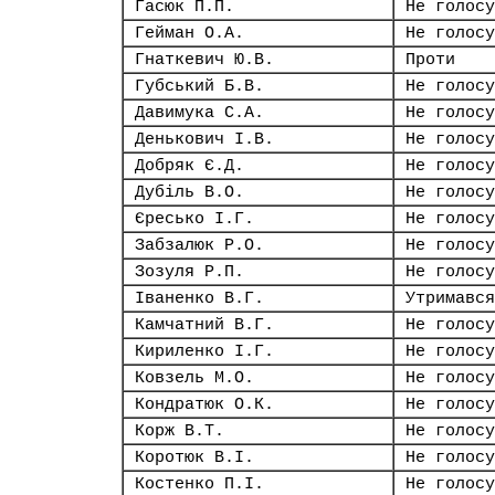
Гасюк П.П.
Не голосу
Гейман О.А.
Не голосу
Гнаткевич Ю.В.
Проти
Губський Б.В.
Не голосу
Давимука С.А.
Не голосу
Денькович І.В.
Не голосу
Добряк Є.Д.
Не голосу
Дубіль В.О.
Не голосу
Єресько І.Г.
Не голосу
Забзалюк Р.О.
Не голосу
Зозуля Р.П.
Не голосу
Іваненко В.Г.
Утримався
Камчатний В.Г.
Не голосу
Кириленко І.Г.
Не голосу
Ковзель М.О.
Не голосу
Кондратюк О.К.
Не голосу
Корж В.Т.
Не голосу
Коротюк В.І.
Не голосу
Костенко П.І.
Не голосу