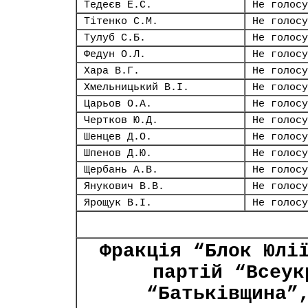
Тедеєв Е.С.
Не голосу
Тітенко С.М.
Не голосу
Тулуб С.Б.
Не голосу
Федун О.Л.
Не голосу
Хара В.Г.
Не голосу
Хмельницький В.І.
Не голосу
Царьов О.А.
Не голосу
Чертков Ю.Д.
Не голосу
Шенцев Д.О.
Не голосу
Шпенов Д.Ю.
Не голосу
Щербань А.В.
Не голосу
Янукович В.В.
Не голосу
Ярощук В.І.
Не голосу
Фракція “Блок Юлі
партій “Всеук
“Батьківщина”