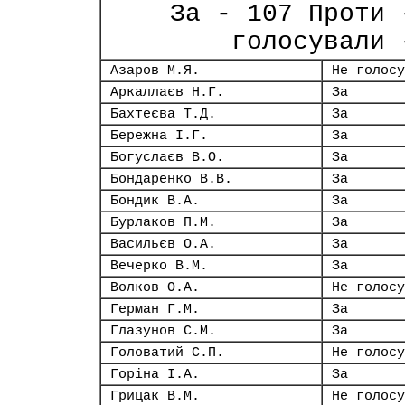
За - 107 Проти 
голосували 
Азаров М.Я.
Не голосу
Аркаллаєв Н.Г.
За
Бахтеєва Т.Д.
За
Бережна І.Г.
За
Богуслаєв В.О.
За
Бондаренко В.В.
За
Бондик В.А.
За
Бурлаков П.М.
За
Васильєв О.А.
За
Вечерко В.М.
За
Волков О.А.
Не голосу
Герман Г.М.
За
Глазунов С.М.
За
Головатий С.П.
Не голосу
Горіна І.А.
За
Грицак В.М.
Не голосу