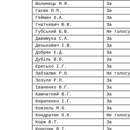
Волинець М.Я.
За
Гасюк П.П.
За
Гейман О.А.
За
Гнаткевич Ю.В.
За
Губський Б.В.
Не голосу
Давимука С.А.
За
Денькович І.В.
За
Добряк Є.Д.
За
Дубіль В.О.
За
Єресько І.Г.
За
Забзалюк Р.О.
Не голосу
Зозуля Р.П.
За
Іваненко В.Г.
За
Камчатний В.Г.
За
Кириленко І.Г.
За
Ковзель М.О.
За
Кондратюк О.К.
Не голосу
Корж В.Т.
За
Коротюк В.І.
За