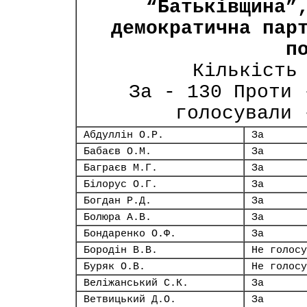
“Батьківщина”
демократична пар
п
Кількість
За - 130 Проти 
голосували 
Абдуллін О.Р.
За
Бабаєв О.М.
За
Баграєв М.Г.
За
Білорус О.Г.
За
Богдан Р.Д.
За
Болюра А.В.
За
Бондаренко О.Ф.
За
Бородін В.В.
Не голосу
Буряк О.В.
Не голосу
Веліжанський С.К.
За
Ветвицький Д.О.
За