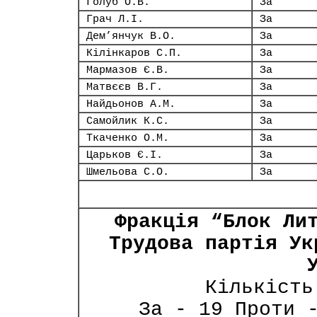
Голуб О.В.
За
Грач Л.І.
За
Дем’янчук В.О.
За
Кілінкаров С.П.
За
Мармазов Є.В.
За
Матвєєв В.Г.
За
Найдьонов А.М.
За
Самойлик К.С.
За
Ткаченко О.М.
За
Царьков Є.І.
За
Шмельова С.О.
За
Фракція “Блок Ли
Трудова партія Ук
Кількість
За - 19 Проти 