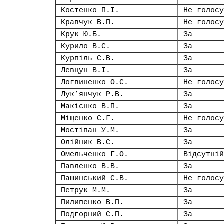
Костенко П.І.
Не голосу
Кравчук В.П.
Не голосу
Крук Ю.Б.
За
Курило В.С.
За
Курпіль С.В.
За
Левцун В.І.
За
Логвиненко О.С.
Не голосу
Лук’янчук Р.В.
За
Макієнко В.П.
За
Міщенко С.Г.
Не голосу
Мостіпан У.М.
За
Олійник В.С.
За
Омельченко Г.О.
Відсутній
Павленко В.В.
За
Пашинський С.В.
Не голосу
Петрук М.М.
За
Пилипенко В.П.
За
Подгорний С.П.
За