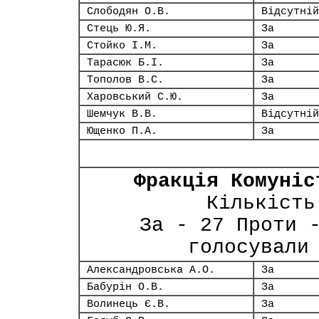
Слободян О.В.
Відсутній
Стець Ю.Я.
За
Стойко І.М.
За
Тарасюк Б.І.
За
Тополов В.С.
За
Харовський С.Ю.
За
Шемчук В.В.
Відсутній
Ющенко П.А.
За
Фракція Комуніс
Кількість
За - 27 Проти 
голосували
Александровська А.О.
За
Бабурін О.В.
За
Волинець Є.В.
За