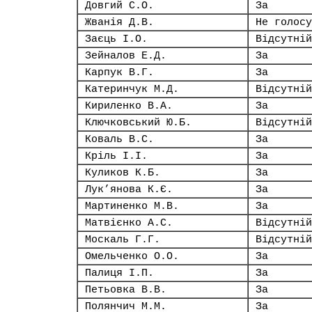
Довгий С.О.
За
Жванія Д.В.
Не голосу
Заєць І.О.
Відсутній
Зейналов Е.Д.
За
Карпук В.Г.
За
Катеринчук М.Д.
Відсутній
Кириленко В.А.
За
Ключковський Ю.Б.
Відсутній
Коваль В.С.
За
Кріль І.І.
За
Куликов К.Б.
За
Лук’янова К.Є.
За
Мартиненко М.В.
За
Матвієнко А.С.
Відсутній
Москаль Г.Г.
Відсутній
Омельченко О.О.
За
Палиця І.П.
За
Петьовка В.В.
За
Полянчич М.М.
За