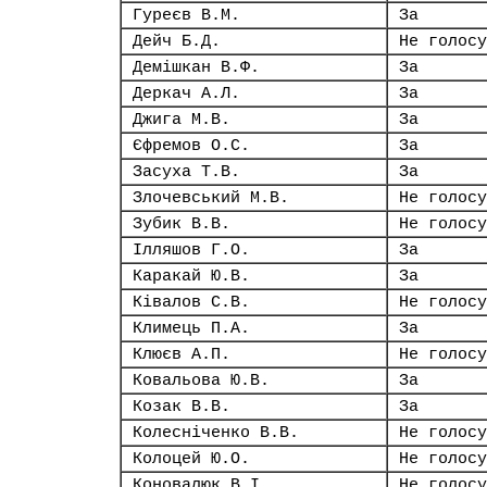
Гуреєв В.М.
За
Дейч Б.Д.
Не голосу
Демішкан В.Ф.
За
Деркач А.Л.
За
Джига М.В.
За
Єфремов О.С.
За
Засуха Т.В.
За
Злочевський М.В.
Не голосу
Зубик В.В.
Не голосу
Ілляшов Г.О.
За
Каракай Ю.В.
За
Ківалов С.В.
Не голосу
Климець П.А.
За
Клюєв А.П.
Не голосу
Ковальова Ю.В.
За
Козак В.В.
За
Колесніченко В.В.
Не голосу
Колоцей Ю.О.
Не голосу
Коновалюк В.І.
Не голосу