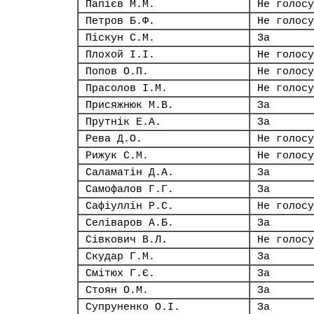
Папієв М.М.
Не голосу
Петров Б.Ф.
Не голосу
Піскун С.М.
За
Плохой І.І.
Не голосу
Попов О.П.
Не голосу
Прасолов І.М.
Не голосу
Присяжнюк М.В.
За
Прутнік Е.А.
За
Рева Д.О.
Не голосу
Рижук С.М.
Не голосу
Саламатін Д.А.
За
Самофалов Г.Г.
За
Сафіуллін Р.С.
Не голосу
Селіваров А.Б.
За
Сівкович В.Л.
Не голосу
Скудар Г.М.
За
Смітюх Г.Є.
За
Стоян О.М.
За
Супруненко О.І.
За