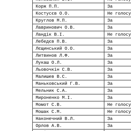
Корж П.П.
За
Костусєв О.О.
Не голосу
Круглов М.П.
За
Лавринович О.В.
За
Ландік В.І.
Не голосу
Лебедєв П.В.
За
Лєщинський О.О.
За
Литвинов Л.Ф.
За
Лукаш О.Л.
За
Льовочкін С.В.
За
Малишев В.С.
За
Маньковський Г.В.
За
Мельник С.А.
За
Мироненко М.І.
За
Момот С.В.
Не голосу
Мошак С.М.
Не голосу
Наконечний В.Л.
За
Орлов А.В.
За