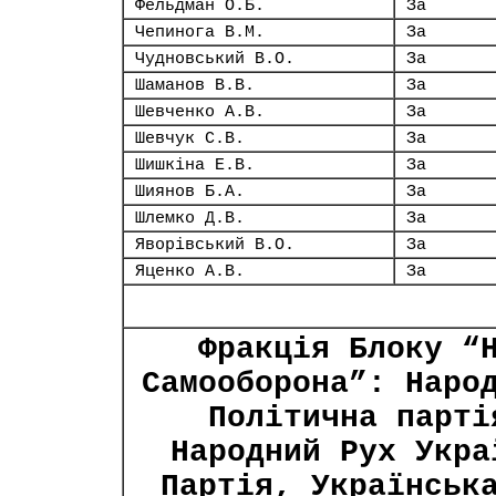
Фельдман О.Б.
За
Чепинога В.М.
За
Чудновський В.О.
За
Шаманов В.В.
За
Шевченко А.В.
За
Шевчук С.В.
За
Шишкіна Е.В.
За
Шиянов Б.А.
За
Шлемко Д.В.
За
Яворівський В.О.
За
Яценко А.В.
За
Фракція Блоку “
Самооборона”: Наро
Політична парті
Народний Рух Укра
Партія, Українськ