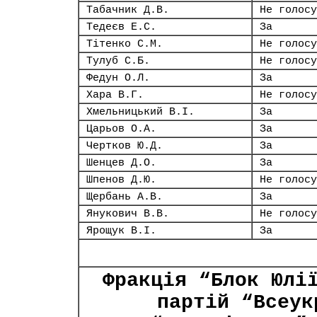
Табачник Д.В.
Не голосу
Тедеєв Е.С.
За
Тітенко С.М.
Не голосу
Тулуб С.Б.
Не голосу
Федун О.Л.
За
Хара В.Г.
Не голосу
Хмельницький В.І.
За
Царьов О.А.
За
Чертков Ю.Д.
За
Шенцев Д.О.
За
Шпенов Д.Ю.
Не голосу
Щербань А.В.
За
Янукович В.В.
Не голосу
Ярощук В.І.
За
Фракція “Блок Юлі
партій “Всеук