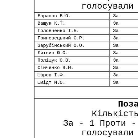
голосували
Баранов В.О.
За
Ващук К.Т.
За
Головченко І.Б.
За
Гриневецький С.Р.
За
Зарубінський О.О.
За
Литвин Ю.О.
За
Поліщук О.В.
За
Сінченко В.М.
За
Шаров І.Ф.
За
Шмідт М.О.
За
Поз
Кількіст
За - 1 Проти -
голосували