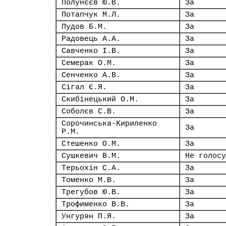
Полунєєв Ю.В.
За
Потапчук М.Л.
За
Пудов Б.М.
За
Радовець А.А.
За
Савченко І.В.
За
Семерак О.М.
За
Сенченко А.В.
За
Сігал Є.Я.
За
Скибінецький О.М.
За
Соболєв С.В.
За
Сорочинська-Кириленко
За
Р.М.
Стешенко О.М.
За
Сушкевич В.М.
Не голосу
Терьохін С.А.
За
Томенко М.В.
За
Трегубов Ю.В.
За
Трофименко В.В.
За
Унгурян П.Я.
За