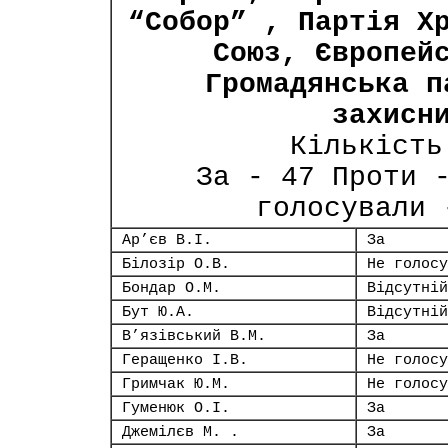
“Собор” , Партія Х
Союз, Європей
Громадянська п
захисн
Кількість
За - 47 Проти 
голосували 
Ар’єв В.І.
За
Білозір О.В.
Не голосу
Бондар О.М.
Відсутній
Бут Ю.А.
Відсутній
В’язівський В.М.
За
Геращенко І.В.
Не голосу
Гримчак Ю.М.
Не голосу
Гуменюк О.І.
За
Джемілєв М. .
За