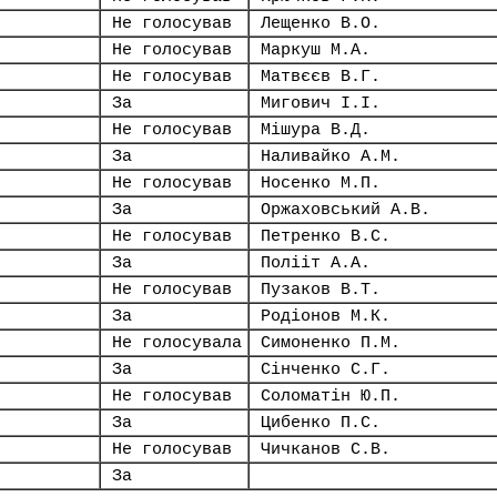
Не голосував
Лещенко В.О.
Не голосував
Маркуш М.А.
Не голосував
Матвєєв В.Г.
За
Мигович І.І.
Не голосував
Мішура В.Д.
За
Наливайко А.М.
Не голосував
Носенко М.П.
За
Оржаховський А.В.
Не голосував
Петренко В.С.
За
Полііт А.А.
Не голосував
Пузаков В.Т.
За
Родіонов М.К.
Не голосувала
Симоненко П.М.
За
Сінченко С.Г.
Не голосував
Соломатін Ю.П.
За
Цибенко П.С.
Не голосував
Чичканов С.В.
За