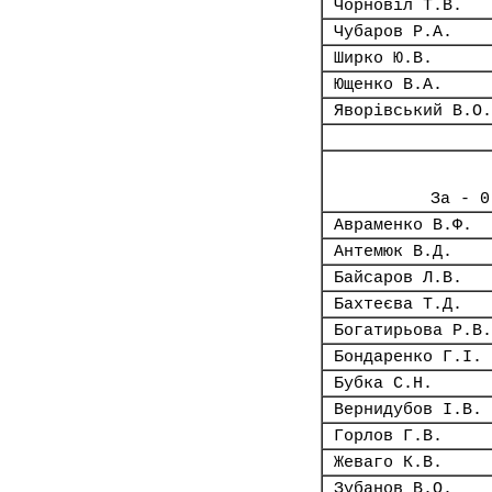
Чорновіл Т.В.
Чубаров Р.А.
Ширко Ю.В.
Ющенко В.А.
Яворівський В.О.
За - 0
Авраменко В.Ф.
Антемюк В.Д.
Байсаров Л.В.
Бахтеєва Т.Д.
Богатирьова Р.В.
Бондаренко Г.І.
Бубка С.Н.
Вернидубов І.В.
Горлов Г.В.
Жеваго К.В.
Зубанов В.О.