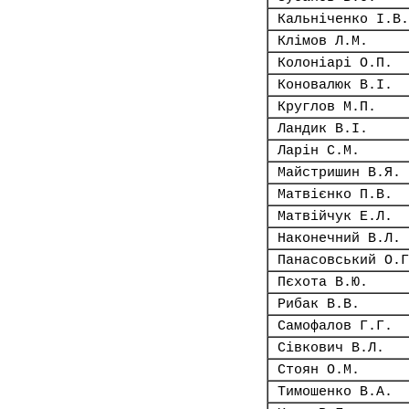
Кальніченко І.В.
Клімов Л.М.
Колоніарі О.П.
Коновалюк В.І.
Круглов М.П.
Ландик В.І.
Ларін С.М.
Майстришин В.Я.
Матвієнко П.В.
Матвійчук Е.Л.
Наконечний В.Л.
Панасовський О.Г
Пєхота В.Ю.
Рибак В.В.
Самофалов Г.Г.
Сівкович В.Л.
Стоян О.М.
Тимошенко В.А.