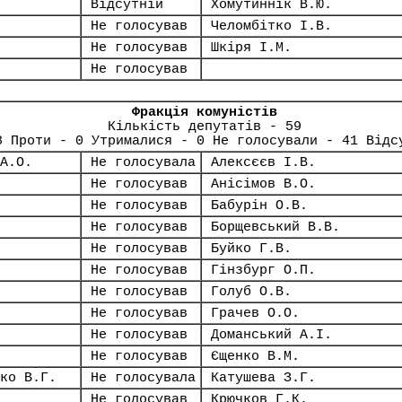
Відсутній
Хомутиннік В.Ю.
Не голосував
Челомбітко І.В.
Не голосував
Шкіря І.М.
Не голосував
Фракція комуністів
Кількість депутатів - 59
8 Проти - 0 Утрималися - 0 Не голосували - 41 Відс
А.О.
Не голосувала
Алексєєв І.В.
Не голосував
Анісімов В.О.
Не голосував
Бабурін О.В.
Не голосував
Борщевський В.В.
Не голосував
Буйко Г.В.
Не голосував
Гінзбург О.П.
Не голосував
Голуб О.В.
Не голосував
Грачев О.О.
Не голосував
Доманський А.І.
Не голосував
Єщенко В.М.
ко В.Г.
Не голосувала
Катушева З.Г.
Не голосував
Крючков Г.К.