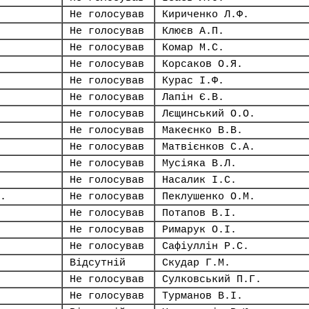
Не голосував
Кириченко Л.Ф.
Не голосував
Клюєв А.П.
Не голосував
Комар М.С.
Не голосував
Корсаков О.Я.
Не голосував
Курас І.Ф.
Не голосував
Лапін Є.В.
Не голосував
Лєщинський О.О.
Не голосував
Макеєнко В.В.
Не голосував
Матвієнков С.А.
Не голосував
Мусіяка В.Л.
Не голосував
Насалик І.С.
.
Не голосував
Пеклушенко О.М.
Не голосував
Потапов В.І.
Не голосував
Римарук О.І.
Не голосував
Сафіуллін Р.С.
Відсутній
Скудар Г.М.
Не голосував
Сулковський П.Г.
Не голосував
Турманов В.І.