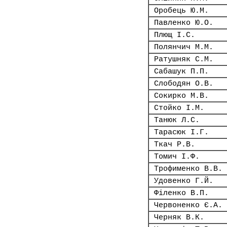
Оробець Ю.М.
Павленко Ю.О.
Плющ І.С.
Полянчич М.М.
Ратушняк С.М.
Сабашук П.П.
Слободян О.В.
Сокирко М.В.
Стойко І.М.
Танюк Л.С.
Тарасюк І.Г.
Ткач Р.В.
Томич І.Ф.
Трофименко В.В.
Удовенко Г.Й.
Філенко В.П.
Червоненко Є.А.
Черняк В.К.