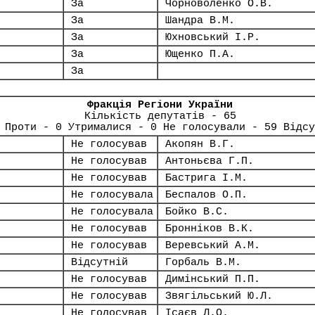
За
Чорноволенко О.В.
За
Шандра В.М.
За
Юхновський І.Р.
За
Ющенко П.А.
За
Фракція Регіони України
Кількість депутатів - 65
 Проти - 0 Утрималися - 0 Не голосували - 59 Відсу
Не голосував
Акопян В.Г.
Не голосував
Антоньєва Г.П.
Не голосував
Бастрига І.М.
Не голосувала
Беспалов О.П.
Не голосувала
Бойко В.С.
Не голосував
Бронніков В.К.
Не голосував
Веревський А.М.
Відсутній
Горбаль В.М.
Не голосував
Димінський П.П.
Не голосував
Звягільський Ю.Л.
Не голосував
Ісаєв Л.О.