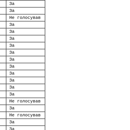
За
За
Не голосував
За
За
За
За
За
За
За
За
За
За
За
Не голосував
За
Не голосував
За
За