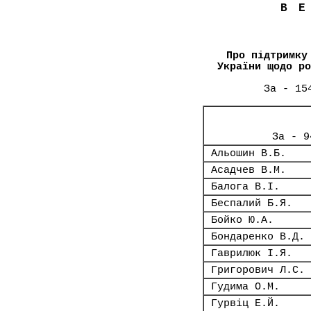
В
Про підтримку
України щодо ро
За - 15
За - 9
Альошин В.Б.
Асадчев В.М.
Балога В.І.
Беспалий Б.Я.
Бойко Ю.А.
Бондаренко В.Д.
Гаврилюк І.Я.
Григорович Л.С.
Гудима О.М.
Гурвіц Е.Й.