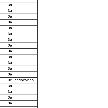
За
За
За
За
За
За
За
За
За
За
За
За
За
Не голосував
За
За
За
За