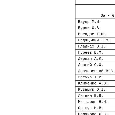
За - 0
Бауер М.Й.
Буряк О.В.
Васадзе Т.Ш.
Гадяцький Л.М.
Гладкіх В.І.
Гуреєв В.М.
Деркач А.Л.
Довгий С.О.
Драчевський В.В.
Засуха Т.В.
Клименко А.В.
Кузьмук О.І.
Литвин В.В.
Мхітарян Н.М.
Оніщук М.В.
Полякова Л.Є.