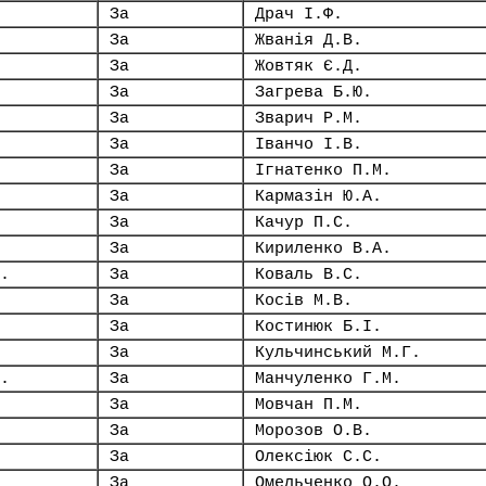
За
Драч І.Ф.
За
Жванія Д.В.
За
Жовтяк Є.Д.
За
Загрева Б.Ю.
За
Зварич Р.М.
За
Іванчо І.В.
За
Ігнатенко П.М.
За
Кармазін Ю.А.
За
Качур П.С.
За
Кириленко В.А.
.
За
Коваль В.С.
За
Косів М.В.
За
Костинюк Б.І.
За
Кульчинський М.Г.
.
За
Манчуленко Г.М.
За
Мовчан П.М.
За
Морозов О.В.
За
Олексіюк С.С.
За
Омельченко О.О.