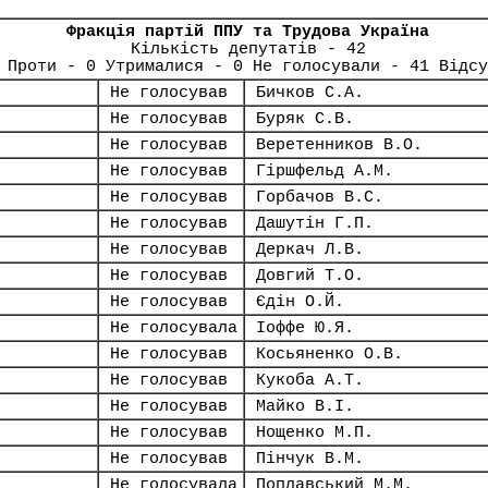
Фракція партій ППУ та Трудова Україна
Кількість депутатів - 42
 Проти - 0 Утрималися - 0 Не голосували - 41 Відсу
Не голосував
Бичков С.А.
Не голосував
Буряк С.В.
Не голосував
Веретенников В.О.
Не голосував
Гіршфельд А.М.
Не голосував
Горбачов В.С.
Не голосував
Дашутін Г.П.
Не голосував
Деркач Л.В.
Не голосував
Довгий Т.О.
Не голосував
Єдін О.Й.
Не голосувала
Іоффе Ю.Я.
Не голосував
Косьяненко О.В.
Не голосував
Кукоба А.Т.
Не голосував
Майко В.І.
Не голосував
Нощенко М.П.
Не голосував
Пінчук В.М.
Не голосувала
Поплавський М.М.