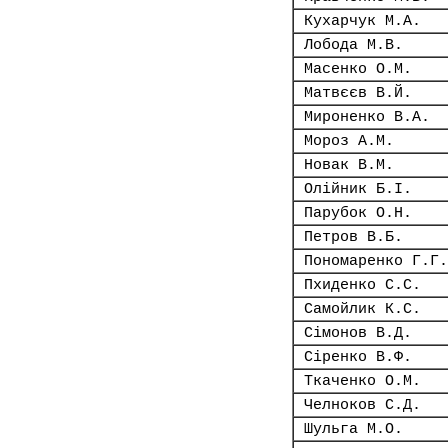
Кухарчук М.А.
Лобода М.В.
Масенко О.М.
Матвєєв В.Й.
Мироненко В.А.
Мороз А.М.
Новак В.М.
Олійник Б.І.
Парубок О.Н.
Петров В.Б.
Пономаренко Г.Г.
Пхиденко С.С.
Самойлик К.С.
Сімонов В.Д.
Сіренко В.Ф.
Ткаченко О.М.
Челноков С.Д.
Шульга М.О.