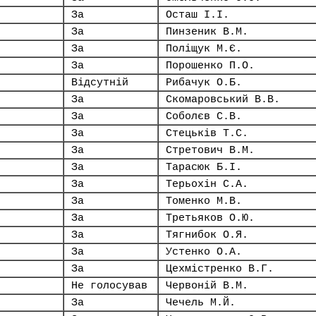
За
Осташ І.І.
За
Пинзеник В.М.
За
Поліщук М.Є.
За
Порошенко П.О.
Відсутній
Рибачук О.Б.
За
Скомаровський В.В.
За
Соболєв С.В.
За
Стецьків Т.С.
За
Стретович В.М.
За
Тарасюк Б.І.
За
Терьохін С.А.
За
Томенко М.В.
За
Третьяков О.Ю.
За
Тягнибок О.Я.
За
Устенко О.А.
За
Цехмістренко В.Г.
Не голосував
Червоній В.М.
За
Чечель М.Й.