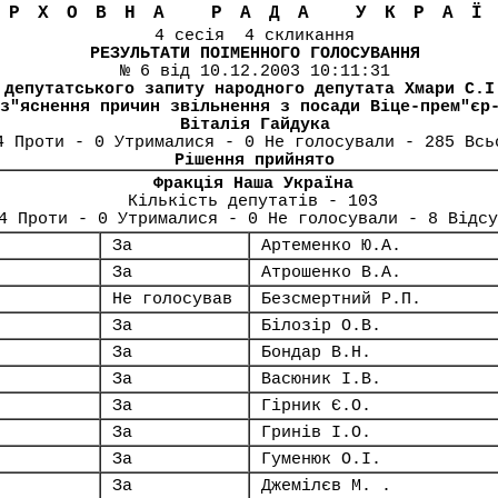
ЕРХОВНА РАДА УКРА
4 сесія 4 скликання
РЕЗУЛЬТАТИ ПОІМЕННОГО ГОЛОСУВАННЯ
№ 6 від 10.12.2003 10:11:31
 депутатського запиту народного депутата Хмари С.І
з"яснення причин звільнення з посади Віце-прем"єр
Віталія Гайдука
4 Проти - 0 Утрималися - 0 Не голосували - 285 Всь
Рішення прийнято
Фракція Наша Україна
Кількість депутатів - 103
4 Проти - 0 Утрималися - 0 Не голосували - 8 Відсу
За
Артеменко Ю.А.
За
Атрошенко В.А.
Не голосував
Безсмертний Р.П.
За
Білозір О.В.
За
Бондар В.Н.
За
Васюник І.В.
За
Гірник Є.О.
За
Гринів І.О.
За
Гуменюк О.І.
За
Джемілєв М. .