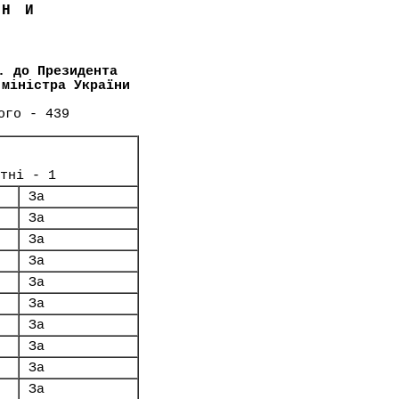
ЇНИ
. до Президента
-міністра України
ого - 439
тні - 1
За
За
За
За
За
За
За
За
За
За