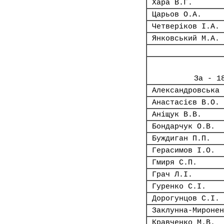
Хара В.Г.
Царьов О.А.
Четверіков І.А.
Янковський М.А.
За - 1
Александровська 
Анастасієв В.О.
Аніщук В.В.
Бондарчук О.В.
Буждиган П.П.
Герасимов І.О.
Гмиря С.П.
Грач Л.І.
Гуренко С.І.
Дорогунцов С.І.
Заклунна-Миронен
Кравченко М.В.