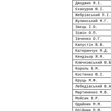
Джоджик Я.І.
Єхануров Ю.І.
Жебрівський П.І.
Жулинський М.Г.
Заєць І.О.
Зімін О.П.
Івченко О.Г.
Капустін В.В.
Катеринчук М.Д.
Кендзьор Я.М.
Ключковський Ю.Б
Король В.М.
Костенко Ю.І.
Круць М.Ф.
Лебедівський В.А
Мартиненко М.В.
Мойсик В.Р.
Одайник М.М.
Олійник П.М.