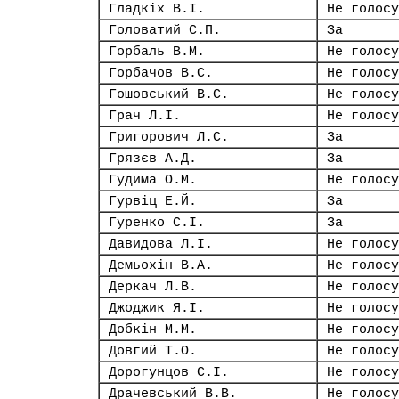
Гладкіх В.І.
Не голосу
Головатий С.П.
За
Горбаль В.М.
Не голосу
Горбачов В.С.
Не голосу
Гошовський В.С.
Не голосу
Грач Л.І.
Не голосу
Григорович Л.С.
За
Грязєв А.Д.
За
Гудима О.М.
Не голосу
Гурвіц Е.Й.
За
Гуренко С.І.
За
Давидова Л.І.
Не голосу
Демьохін В.А.
Не голосу
Деркач Л.В.
Не голосу
Джоджик Я.І.
Не голосу
Добкін М.М.
Не голосу
Довгий Т.О.
Не голосу
Дорогунцов С.І.
Не голосу
Драчевський В.В.
Не голосу