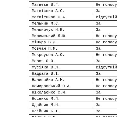
Матвєєв В.Г.
Не голосу
Матвієнко А.С.
За
Матвієнков С.А.
Відсутній
Мельник М.Є.
За
Мельничук М.В.
За
Миримський Л.Ю.
Не голосу
Мішура В.Д.
Не голосу
Мовчан П.М.
За
Мокроусов А.О.
Не голосу
Мороз О.О.
За
Мусіяка В.Л.
Відсутній
Надрага В.І.
За
Наливайко А.М.
Не голосу
Немировський О.А.
Не голосу
Ніколаєнко С.М.
За
Носенко М.П.
Не голосу
Одайник М.М.
За
Олійник Б.І.
За