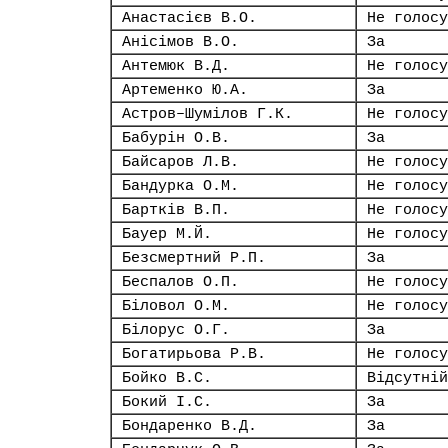
Анастасієв В.О.
Не голосу
Анісімов В.О.
За
Антемюк В.Д.
Не голосу
Артеменко Ю.А.
За
Астров–Шумілов Г.К.
Не голосу
Бабурін О.В.
За
Байсаров Л.В.
Не голосу
Бандурка О.М.
Не голосу
Бартків В.П.
Не голосу
Бауер М.Й.
Не голосу
Безсмертний Р.П.
За
Беспалов О.П.
Не голосу
Біловол О.М.
Не голосу
Білорус О.Г.
За
Богатирьова Р.В.
Не голосу
Бойко В.С.
Відсутній
Бокий І.С.
За
Бондаренко В.Д.
За