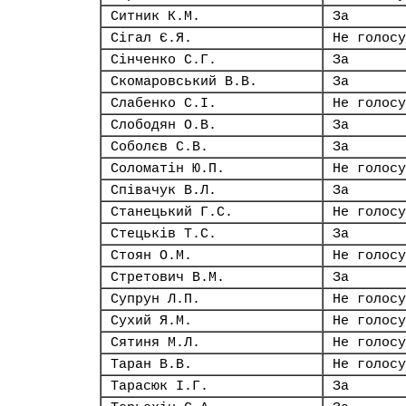
Ситник К.М.
За
Сігал Є.Я.
Не голосу
Сінченко С.Г.
За
Скомаровський В.В.
За
Слабенко С.І.
Не голосу
Слободян О.В.
За
Соболєв С.В.
За
Соломатін Ю.П.
Не голосу
Співачук В.Л.
За
Станецький Г.С.
Не голосу
Стецьків Т.С.
За
Стоян О.М.
Не голосу
Стретович В.М.
За
Супрун Л.П.
Не голосу
Сухий Я.М.
Не голосу
Сятиня М.Л.
Не голосу
Таран В.В.
Не голосу
Тарасюк І.Г.
За