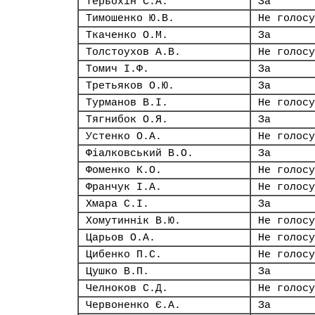
Терьохін С.А.
За
Тимошенко Ю.В.
Не голосу
Ткаченко О.М.
За
Толстоухов А.В.
Не голосу
Томич І.Ф.
За
Третьяков О.Ю.
За
Турманов В.І.
Не голосу
Тягнибок О.Я.
За
Устенко О.А.
Не голосу
Фіалковський В.О.
За
Фоменко К.О.
Не голосу
Франчук І.А.
Не голосу
Хмара С.І.
За
Хомутиннік В.Ю.
Не голосу
Царьов О.А.
Не голосу
Цибенко П.С.
Не голосу
Цушко В.П.
За
Челноков С.Д.
Не голосу
Червоненко Є.А.
За