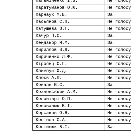
Кальніченко І.В.
Не голосу
Каратуманов О.Ю.
Не голосу
Карнаух М.В.
За
Касьянов С.П.
Не голосу
Катушева З.Г.
Не голосу
Качур П.С.
За
Кендзьор Я.М.
За
Кириллов В.Д.
Не голосу
Кириченко Л.Ф.
Не голосу
Кіроянц С.Г.
Не голосу
Климпуш О.Д.
Не голосу
Клюєв А.П.
Не голосу
Коваль В.С.
За
Козловський А.М.
Не голосу
Колоніарі О.П.
Не голосу
Коновалюк В.І.
Не голосу
Корсаков О.Я.
Не голосу
Косінов С.А.
Не голосу
Костинюк Б.І.
За