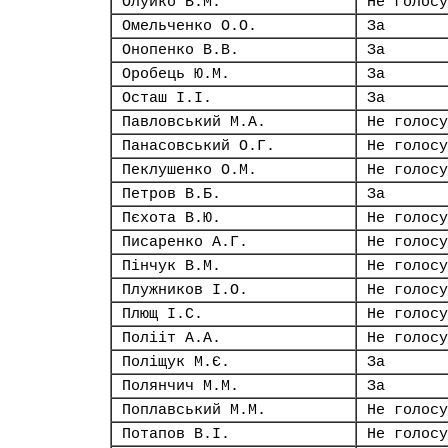
Олуйко В.М.
Не голосу
Омельченко О.О.
За
Онопенко В.В.
За
Оробець Ю.М.
За
Осташ І.І.
За
Павловський М.А.
Не голосу
Панасовський О.Г.
Не голосу
Пеклушенко О.М.
Не голосу
Петров В.Б.
За
Пєхота В.Ю.
Не голосу
Писаренко А.Г.
Не голосу
Пінчук В.М.
Не голосу
Плужников І.О.
Не голосу
Плющ І.С.
Не голосу
Полііт А.А.
Не голосу
Поліщук М.Є.
За
Полянчич М.М.
За
Поплавський М.М.
Не голосу
Потапов В.І.
Не голосу