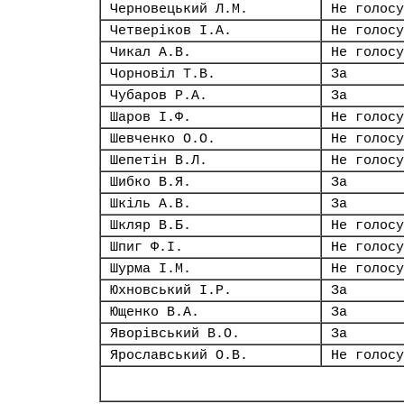
Черновецький Л.М.
Не голосу
Четверіков І.А.
Не голосу
Чикал А.В.
Не голосу
Чорновіл Т.В.
За
Чубаров Р.А.
За
Шаров І.Ф.
Не голосу
Шевченко О.О.
Не голосу
Шепетін В.Л.
Не голосу
Шибко В.Я.
За
Шкіль А.В.
За
Шкляр В.Б.
Не голосу
Шпиг Ф.І.
Не голосу
Шурма І.М.
Не голосу
Юхновський І.Р.
За
Ющенко В.А.
За
Яворівський В.О.
За
Ярославський О.В.
Не голосу