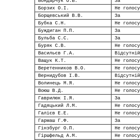
Бондарчук О.В.
За
Борзих О.І.
Не голосу
Борщевський В.В.
За
Бубка С.Н.
Не голосу
Буждиган П.П.
За
Бульба С.С.
За
Буряк С.В.
Не голосу
Васильєв Г.А.
Відсутній
Ващук К.Т.
Не голосу
Веретенников В.О.
Не голосу
Вернидубов І.В.
Відсутній
Волинець М.Я.
Не голосу
Воюш В.Д.
Не голосу
Гаврилюк І.Я.
За
Гадяцький Л.М.
Не голосу
Галієв Е.Е.
Не голосу
Гармаш Г.Ф.
За
Гінзбург О.П.
Не голосу
Гіршфельд А.М.
Не голосу