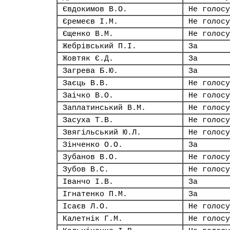
Євдокимов В.О.
Не голосу
Єремеєв І.М.
Не голосу
Єщенко В.М.
Не голосу
Жебрівський П.І.
За
Жовтяк Є.Д.
За
Загрева Б.Ю.
За
Заєць В.В.
Не голосу
Заічко В.О.
Не голосу
Заплатинський В.М.
Не голосу
Засуха Т.В.
Не голосу
Звягільський Ю.Л.
Не голосу
Зінченко О.О.
За
Зубанов В.О.
Не голосу
Зубов В.С.
Не голосу
Іванчо І.В.
За
Ігнатенко П.М.
За
Ісаєв Л.О.
Не голосу
Калетнік Г.М.
Не голосу