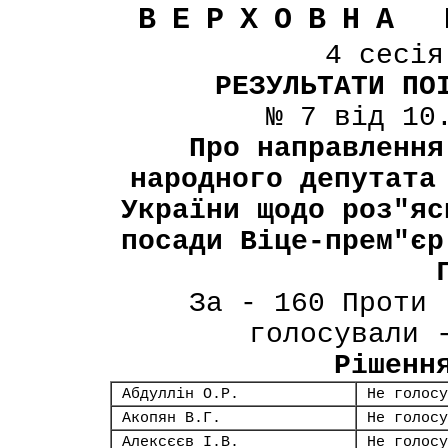
ВЕРХОВНА 
4 сесі
РЕЗУЛЬТАТИ ПО
№ 7 від 10
Про направлення
народного депутата
України щодо роз"яс
посади Віце-прем"єр
За - 160 Проти 
голосували 
Рішенн
Абдуллін О.Р.
Не голосу
Акопян В.Г.
Не голосу
Алексєєв І.В.
Не голосу