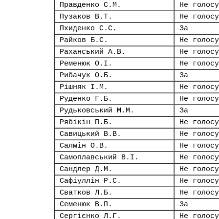
Правденко С.М.
Не голосу
Пузаков В.Т.
Не голосу
Пхиденко С.С.
За
Райков Б.С.
Не голосу
Раханський А.В.
Не голосу
Ременюк О.І.
Не голосу
Рибачук О.Б.
За
Рішняк І.М.
Не голосу
Руденко Г.Б.
Не голосу
Рудьковський М.М.
За
Рябікін П.Б.
Не голосу
Савицький В.В.
Не голосу
Салмін О.В.
Не голосу
Самоплавський В.І.
Не голосу
Сандлер Д.М.
Не голосу
Сафіуллін Р.С.
Не голосу
Сватков Л.Б.
Не голосу
Семенюк В.П.
За
Сергієнко Л.Г.
Не голосу