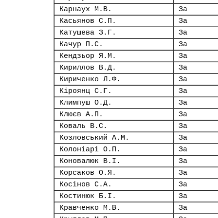
Карнаух М.В.
За
Касьянов С.П.
За
Катушева З.Г.
За
Качур П.С.
За
Кендзьор Я.М.
За
Кириллов В.Д.
За
Кириченко Л.Ф.
За
Кіроянц С.Г.
За
Климпуш О.Д.
За
Клюєв А.П.
За
Коваль В.С.
За
Козловський А.М.
За
Колоніарі О.П.
За
Коновалюк В.І.
За
Корсаков О.Я.
За
Косінов С.А.
За
Костинюк Б.І.
За
Кравченко М.В.
За