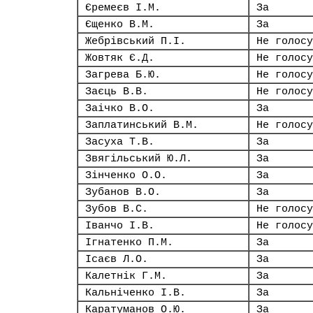
Єремеєв І.М.
За
Єщенко В.М.
За
Жебрівський П.І.
Не голосу
Жовтяк Є.Д.
Не голосу
Загрева Б.Ю.
Не голосу
Заєць В.В.
Не голосу
Заічко В.О.
За
Заплатинський В.М.
Не голосу
Засуха Т.В.
За
Звягільський Ю.Л.
За
Зінченко О.О.
За
Зубанов В.О.
За
Зубов В.С.
Не голосу
Іванчо І.В.
Не голосу
Ігнатенко П.М.
За
Ісаєв Л.О.
За
Калетнік Г.М.
За
Кальніченко І.В.
За
Каратуманов О.Ю.
За