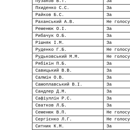
Пузаков В.Т.
За
Пхиденко С.С.
За
Райков Б.С.
За
Раханський А.В.
Не голосу
Ременюк О.І.
За
Рибачук О.Б.
За
Рішняк І.М.
За
Руденко Г.Б.
Не голосу
Рудьковський М.М.
Не голосу
Рябікін П.Б.
За
Савицький В.В.
За
Салмін О.В.
За
Самоплавський В.І.
За
Сандлер Д.М.
За
Сафіуллін Р.С.
За
Сватков Л.Б.
За
Семенюк В.П.
Не голосу
Сергієнко Л.Г.
Не голосу
Ситник К.М.
За