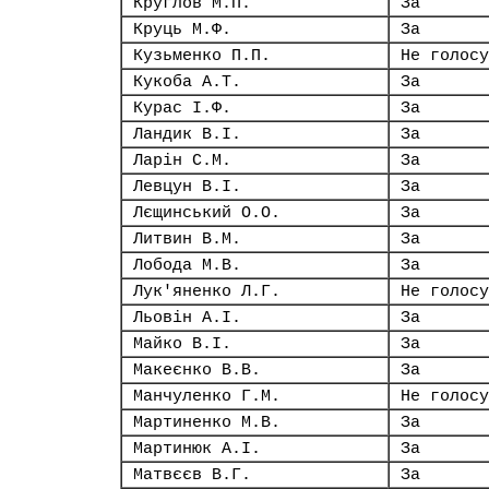
Круглов М.П.
За
Круць М.Ф.
За
Кузьменко П.П.
Не голосу
Кукоба А.Т.
За
Курас І.Ф.
За
Ландик В.І.
За
Ларін С.М.
За
Левцун В.І.
За
Лєщинський О.О.
За
Литвин В.М.
За
Лобода М.В.
За
Лук'яненко Л.Г.
Не голосу
Льовін А.І.
За
Майко В.І.
За
Макеєнко В.В.
За
Манчуленко Г.М.
Не голосу
Мартиненко М.В.
За
Мартинюк А.І.
За
Матвєєв В.Г.
За