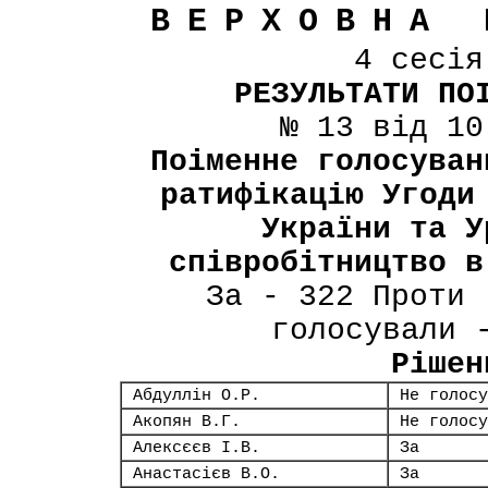
ВЕРХОВНА 
4 сесі
РЕЗУЛЬТАТИ ПО
№ 13 від 10
Поіменне голосуван
ратифікацію Угоди
України та У
співробітництво в
За - 322 Проти 
голосували 
Рішен
Абдуллін О.Р.
Не голосу
Акопян В.Г.
Не голосу
Алексєєв І.В.
За
Анастасієв В.О.
За