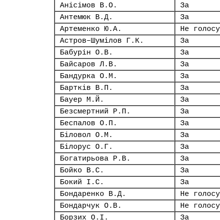
Анісімов В.О.
За
Антемюк В.Д.
За
Артеменко Ю.А.
Не голосу
Астров–Шумілов Г.К.
За
Бабурін О.В.
За
Байсаров Л.В.
За
Бандурка О.М.
За
Бартків В.П.
За
Бауер М.Й.
За
Безсмертний Р.П.
За
Беспалов О.П.
За
Біловол О.М.
За
Білорус О.Г.
За
Богатирьова Р.В.
За
Бойко В.С.
За
Бокий І.С.
За
Бондаренко В.Д.
Не голосу
Бондарчук О.В.
Не голосу
Борзих О.І.
За