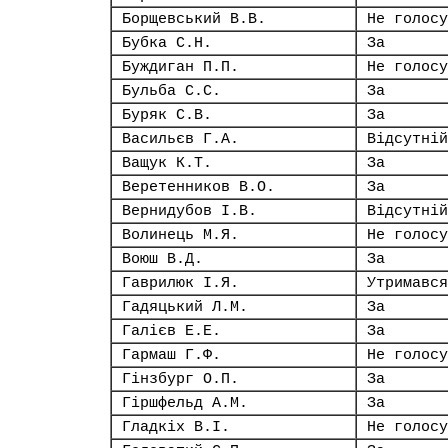
Борщевський В.В.
Не голосу
Бубка С.Н.
За
Буждиган П.П.
Не голосу
Бульба С.С.
За
Буряк С.В.
За
Васильєв Г.А.
Відсутній
Ващук К.Т.
За
Веретенников В.О.
За
Вернидубов І.В.
Відсутній
Волинець М.Я.
Не голосу
Воюш В.Д.
За
Гаврилюк І.Я.
Утримався
Гадяцький Л.М.
За
Галієв Е.Е.
За
Гармаш Г.Ф.
Не голосу
Гінзбург О.П.
За
Гіршфельд А.М.
За
Гладкіх В.І.
Не голосу