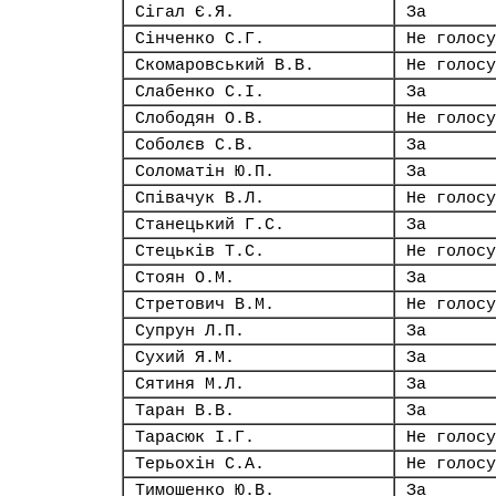
Сігал Є.Я.
За
Сінченко С.Г.
Не голосу
Скомаровський В.В.
Не голосу
Слабенко С.І.
За
Слободян О.В.
Не голосу
Соболєв С.В.
За
Соломатін Ю.П.
За
Співачук В.Л.
Не голосу
Станецький Г.С.
За
Стецьків Т.С.
Не голосу
Стоян О.М.
За
Стретович В.М.
Не голосу
Супрун Л.П.
За
Сухий Я.М.
За
Сятиня М.Л.
За
Таран В.В.
За
Тарасюк І.Г.
Не голосу
Терьохін С.А.
Не голосу
Тимошенко Ю.В.
За