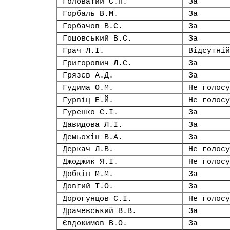
Головатий С.П.
За
Горбаль В.М.
За
Горбачов В.С.
За
Гошовський В.С.
За
Грач Л.І.
Відсутній
Григорович Л.С.
За
Грязєв А.Д.
За
Гудима О.М.
Не голосу
Гурвіц Е.Й.
Не голосу
Гуренко С.І.
За
Давидова Л.І.
За
Демьохін В.А.
За
Деркач Л.В.
Не голосу
Джоджик Я.І.
Не голосу
Добкін М.М.
За
Довгий Т.О.
За
Дорогунцов С.І.
Не голосу
Драчевський В.В.
За
Євдокимов В.О.
За