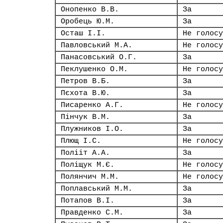
Онопенко В.В.
За
Оробець Ю.М.
За
Осташ І.І.
Не голосу
Павловський М.А.
Не голосу
Панасовський О.Г.
За
Пеклушенко О.М.
Не голосу
Петров В.Б.
За
Пєхота В.Ю.
За
Писаренко А.Г.
Не голосу
Пінчук В.М.
За
Плужников І.О.
За
Плющ І.С.
Не голосу
Полііт А.А.
За
Поліщук М.Є.
Не голосу
Полянчич М.М.
Не голосу
Поплавський М.М.
За
Потапов В.І.
За
Правденко С.М.
За