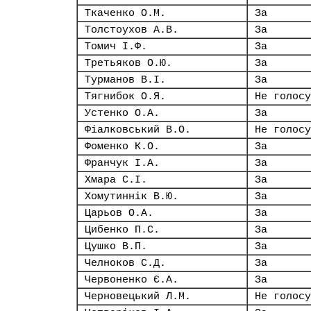
Ткаченко О.М.
За
Толстоухов А.В.
За
Томич І.Ф.
За
Третьяков О.Ю.
За
Турманов В.І.
За
Тягнибок О.Я.
Не голосу
Устенко О.А.
За
Фіалковський В.О.
Не голосу
Фоменко К.О.
За
Франчук І.А.
За
Хмара С.І.
За
Хомутиннік В.Ю.
За
Царьов О.А.
За
Цибенко П.С.
За
Цушко В.П.
За
Челноков С.Д.
За
Червоненко Є.А.
За
Черновецький Л.М.
Не голосу