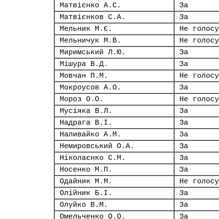
Матвієнко А.С.
За
Матвієнков С.А.
За
Мельник М.Є.
Не голосу
Мельничук М.В.
Не голосу
Миримський Л.Ю.
За
Мішура В.Д.
За
Мовчан П.М.
Не голосу
Мокроусов А.О.
За
Мороз О.О.
Не голосу
Мусіяка В.Л.
За
Надрага В.І.
За
Наливайко А.М.
За
Немировський О.А.
За
Ніколаєнко С.М.
За
Носенко М.П.
За
Одайник М.М.
Не голосу
Олійник Б.І.
За
Олуйко В.М.
За
Омельченко О.О.
За