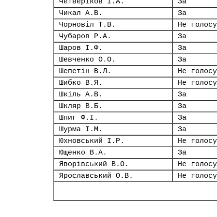
Четверіков І.А.
За
Чикал А.В.
За
Чорновіл Т.В.
Не голосу
Чубаров Р.А.
За
Шаров І.Ф.
За
Шевченко О.О.
За
Шепетін В.Л.
Не голосу
Шибко В.Я.
Не голосу
Шкіль А.В.
За
Шкляр В.Б.
За
Шпиг Ф.І.
За
Шурма І.М.
За
Юхновський І.Р.
Не голосу
Ющенко В.А.
За
Яворівський В.О.
Не голосу
Ярославський О.В.
Не голосу