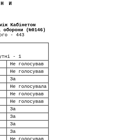
ЇНИ
між Кабінетом
і оборони (№0146)
ого - 443
утні - 1
Не голосував
Не голосував
За
Не голосувала
Не голосував
Не голосував
За
За
За
За
Не голосував