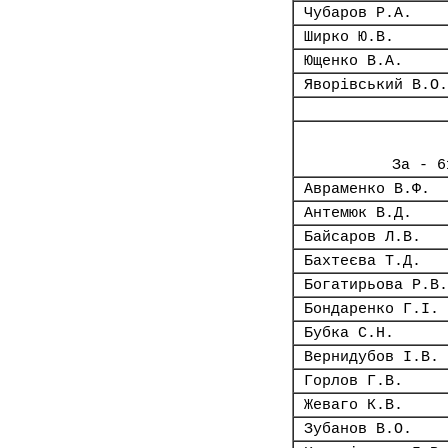
Чубаров Р.А.
Ширко Ю.В.
Ющенко В.А.
Яворівський В.О.
За - 6
Авраменко В.Ф.
Антемюк В.Д.
Байсаров Л.В.
Бахтеєва Т.Д.
Богатирьова Р.В.
Бондаренко Г.І.
Бубка С.Н.
Вернидубов І.В.
Горлов Г.В.
Жеваго К.В.
Зубанов В.О.