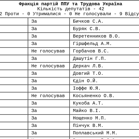
Фракція партій ППУ та Трудова Україна
Кількість депутатів - 42
2 Проти - 0 Утрималися - 0 Не голосували - 9 Відсу
За
Бичков С.А.
За
Буряк С.В.
За
Веретенников В.О.
За
Гіршфельд А.М.
Не голосував
Горбачов В.С.
За
Дашутін Г.П.
Не голосував
Деркач Л.В.
За
Довгий Т.О.
За
Єдін О.Й.
За
Іоффе Ю.Я.
Не голосував
Косьяненко О.В.
За
Кукоба А.Т.
За
Майко В.І.
За
Нощенко М.П.
За
Пінчук В.М.
За
Поплавський М.М.