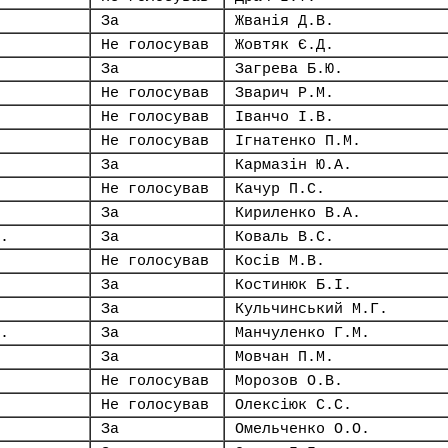
За
Жванія Д.В.
Не голосував
Жовтяк Є.Д.
За
Загрева Б.Ю.
Не голосував
Зварич Р.М.
Не голосував
Іванчо І.В.
Не голосував
Ігнатенко П.М.
За
Кармазін Ю.А.
Не голосував
Качур П.С.
За
Кириленко В.А.
.
За
Коваль В.С.
Не голосував
Косів М.В.
За
Костинюк Б.І.
За
Кульчинський М.Г.
.
За
Манчуленко Г.М.
За
Мовчан П.М.
Не голосував
Морозов О.В.
Не голосував
Олексіюк С.С.
За
Омельченко О.О.