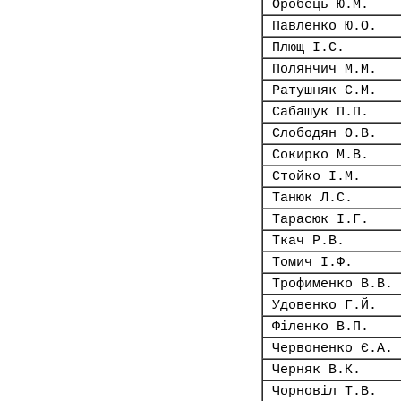
Оробець Ю.М.
Павленко Ю.О.
Плющ І.С.
Полянчич М.М.
Ратушняк С.М.
Сабашук П.П.
Слободян О.В.
Сокирко М.В.
Стойко І.М.
Танюк Л.С.
Тарасюк І.Г.
Ткач Р.В.
Томич І.Ф.
Трофименко В.В.
Удовенко Г.Й.
Філенко В.П.
Червоненко Є.А.
Черняк В.К.
Чорновіл Т.В.