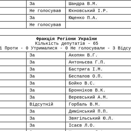
За
Шандра В.М.
Не голосував
Юхновський І.Р.
За
Ющенко П.А.
Не голосував
Фракція Регіони України
Кількість депутатів - 65
1 Проти - 0 Утрималися - 0 Не голосували - 3 Відсу
За
Акопян В.Г.
За
Антоньєва Г.П.
За
Бастрига І.М.
За
Беспалов О.П.
За
Бойко В.С.
За
Бронніков В.К.
За
Веревський А.М.
Відсутній
Горбаль В.М.
За
Димінський П.П.
За
Звягільський Ю.Л.
За
Ісаєв Л.О.