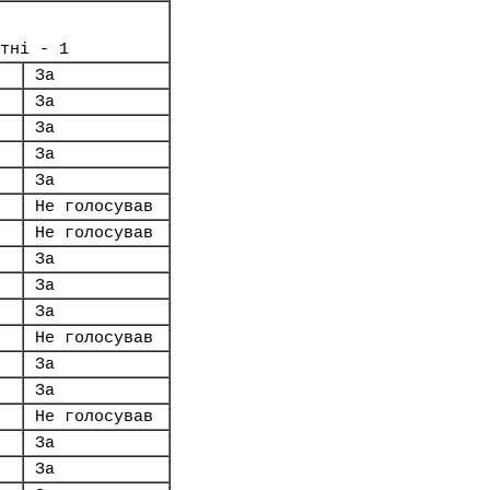
тні - 1
За
За
За
За
За
Не голосував
Не голосував
За
За
За
Не голосував
За
За
Не голосував
За
За