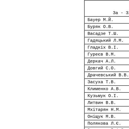
За - 3
Бауер М.Й.
Буряк О.В.
Васадзе Т.Ш.
Гадяцький Л.М.
Гладкіх В.І.
Гуреєв В.М.
Деркач А.Л.
Довгий С.О.
Драчевський В.В.
Засуха Т.В.
Клименко А.В.
Кузьмук О.І.
Литвин В.В.
Мхітарян Н.М.
Оніщук М.В.
Полякова Л.Є.