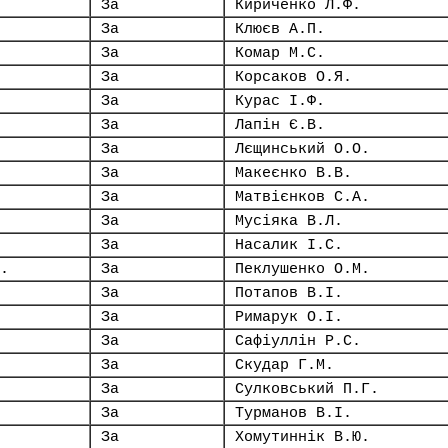
За
Кириченко Л.Ф.
За
Клюєв А.П.
За
Комар М.С.
За
Корсаков О.Я.
За
Курас І.Ф.
За
Лапін Є.В.
За
Лєщинський О.О.
За
Макеєнко В.В.
За
Матвієнков С.А.
За
Мусіяка В.Л.
За
Насалик І.С.
.
За
Пеклушенко О.М.
За
Потапов В.І.
За
Римарук О.І.
За
Сафіуллін Р.С.
За
Скудар Г.М.
За
Сулковський П.Г.
За
Турманов В.І.
За
Хомутиннік В.Ю.