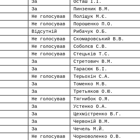
За
Осташ І.І.
За
Пинзеник В.М.
Не голосував
Поліщук М.Є.
Не голосував
Порошенко П.О.
Відсутній
Рибачук О.Б.
Не голосував
Скомаровський В.В.
Не голосував
Соболєв С.В.
Не голосував
Стецьків Т.С.
За
Стретович В.М.
За
Тарасюк Б.І.
Не голосував
Терьохін С.А.
За
Томенко М.В.
За
Третьяков О.Ю.
Не голосував
Тягнибок О.Я.
За
Устенко О.А.
За
Цехмістренко В.Г.
За
Червоній В.М.
За
Чечель М.Й.
Не голосував
Чорноволенко О.В.