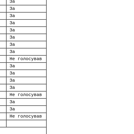
За
За
За
За
За
За
За
За
Не голосував
За
За
За
За
Не голосував
За
За
Не голосував