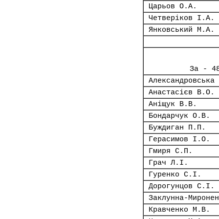
Царьов О.А.
Четверіков І.А.
Янковський М.А.
За - 4
Александровська 
Анастасієв В.О.
Аніщук В.В.
Бондарчук О.В.
Буждиган П.П.
Герасимов І.О.
Гмиря С.П.
Грач Л.І.
Гуренко С.І.
Дорогунцов С.І.
Заклунна-Миронен
Кравченко М.В.