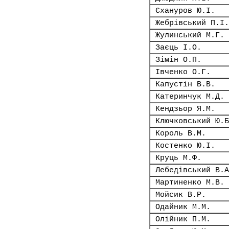
Єхануров Ю.І.
Жебрівський П.І.
Жулинський М.Г.
Заєць І.О.
Зімін О.П.
Івченко О.Г.
Капустін В.В.
Катеринчук М.Д.
Кендзьор Я.М.
Ключковський Ю.Б
Король В.М.
Костенко Ю.І.
Круць М.Ф.
Лебедівський В.А
Мартиненко М.В.
Мойсик В.Р.
Одайник М.М.
Олійник П.М.