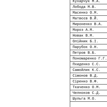
Кухарчук М.А.
Лобода М.В.
Масенко О.М.
Матвєєв В.Й.
Мироненко В.А.
Мороз А.М.
Новак В.М.
Олійник Б.І.
Парубок О.Н.
Петров В.Б.
Пономаренко Г.Г.
Пхиденко С.С.
Самойлик К.С.
Сімонов В.Д.
Сіренко В.Ф.
Ткаченко О.М.
Челноков С.Д.
Шульга М.О.