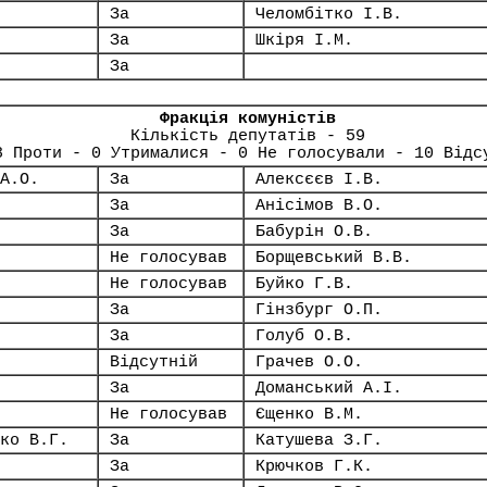
За
Челомбітко І.В.
За
Шкіря І.М.
За
Фракція комуністів
Кількість депутатів - 59
8 Проти - 0 Утрималися - 0 Не голосували - 10 Відс
А.О.
За
Алексєєв І.В.
За
Анісімов В.О.
За
Бабурін О.В.
Не голосував
Борщевський В.В.
Не голосував
Буйко Г.В.
За
Гінзбург О.П.
За
Голуб О.В.
Відсутній
Грачев О.О.
За
Доманський А.І.
Не голосував
Єщенко В.М.
ко В.Г.
За
Катушева З.Г.
За
Крючков Г.К.