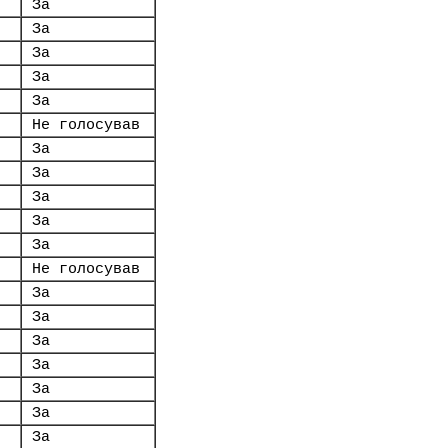
За
За
За
За
За
Не голосував
За
За
За
За
За
Не голосував
За
За
За
За
За
За
За