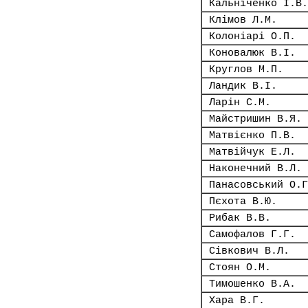
Кальніченко І.В.
Клімов Л.М.
Колоніарі О.П.
Коновалюк В.І.
Круглов М.П.
Ландик В.І.
Ларін С.М.
Майстришин В.Я.
Матвієнко П.В.
Матвійчук Е.Л.
Наконечний В.Л.
Панасовський О.Г
Пєхота В.Ю.
Рибак В.В.
Самофалов Г.Г.
Сівкович В.Л.
Стоян О.М.
Тимошенко В.А.
Хара В.Г.