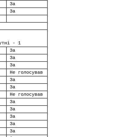
За
За
утні - 1
За
За
За
Не голосував
За
За
Не голосував
За
За
За
За
За