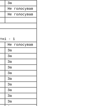
За
Не голосував
Не голосував
тні - 1
Не голосував
За
За
За
За
За
За
За
За
За
За