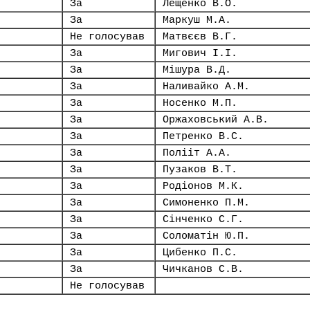
За
Лещенко В.О.
За
Маркуш М.А.
Не голосував
Матвєєв В.Г.
За
Мигович І.І.
За
Мішура В.Д.
За
Наливайко А.М.
За
Носенко М.П.
За
Оржаховський А.В.
За
Петренко В.С.
За
Полііт А.А.
За
Пузаков В.Т.
За
Родіонов М.К.
За
Симоненко П.М.
За
Сінченко С.Г.
За
Соломатін Ю.П.
За
Цибенко П.С.
За
Чичканов С.В.
Не голосував