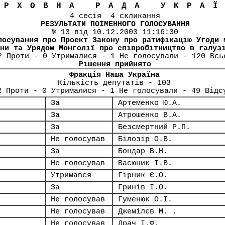
ЕРХОВНА РАДА УКРА
4 сесія 4 скликання
РЕЗУЛЬТАТИ ПОІМЕННОГО ГОЛОСУВАННЯ
№ 13 від 10.12.2003 11:16:30
лосування про Проект Закону про ратифікацію Угоди 
ни та Урядом Монголії про співробітництво в галуз
2 Проти - 0 Утрималися - 1 Не голосували - 120 Всь
Рішення прийнято
Фракція Наша Україна
Кількість депутатів - 103
2 Проти - 0 Утрималися - 1 Не голосували - 49 Відс
За
Артеменко Ю.А.
За
Атрошенко В.А.
За
Безсмертний Р.П.
Не голосував
Білозір О.В.
За
Бондар В.Н.
Не голосував
Васюник І.В.
Утримався
Гірник Є.О.
За
Гринів І.О.
Не голосував
Гуменюк О.І.
Не голосував
Джемілєв М. .
Не голосував
Драч І.Ф.