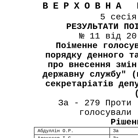
ВЕРХОВНА 
5 сесі
РЕЗУЛЬТАТИ ПО
№ 11 від 20
Поіменне голосу
порядку денного т
про внесення змін
державну службу" (
секретаріатів деп
За - 279 Проти 
голосували 
Рішен
Абдуллін О.Р.
За