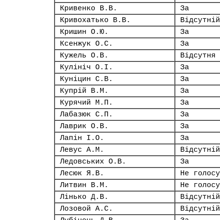
Кривенко В.В.
За
Кривохатько В.В.
Відсутній
Кришин О.Ю.
За
Ксенжук О.С.
За
Кужель О.В.
Відсутня
Кулініч О.І.
За
Куніцин С.В.
За
Купрій В.М.
За
Курячий М.П.
За
Лабазюк С.П.
За
Лаврик О.В.
За
Лапін І.О.
За
Левус А.М.
Відсутній
Ледовських О.В.
За
Лесюк Я.В.
Не голосу
Литвин В.М.
Не голосу
Лінько Д.В.
Відсутній
Лозовой А.С.
Відсутній