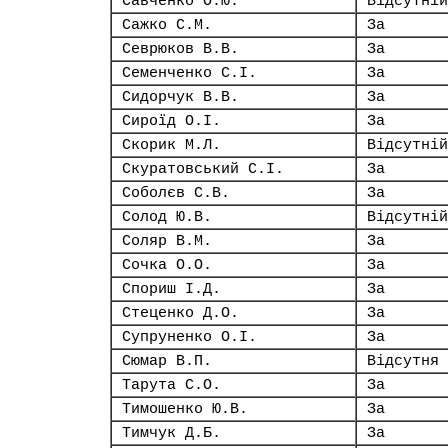
Савченко О.Ю.
Відсутній
Сажко С.М.
За
Севрюков В.В.
За
Семенченко С.І.
За
Сидорчук В.В.
За
Сироїд О.І.
За
Скорик М.Л.
Відсутній
Скуратовський С.І.
За
Соболєв С.В.
За
Солод Ю.В.
Відсутній
Соляр В.М.
За
Сочка О.О.
За
Спориш І.Д.
За
Стеценко Д.О.
За
Супруненко О.І.
За
Сюмар В.П.
Відсутня
Тарута С.О.
За
Тимошенко Ю.В.
За
Тимчук Д.Б.
За