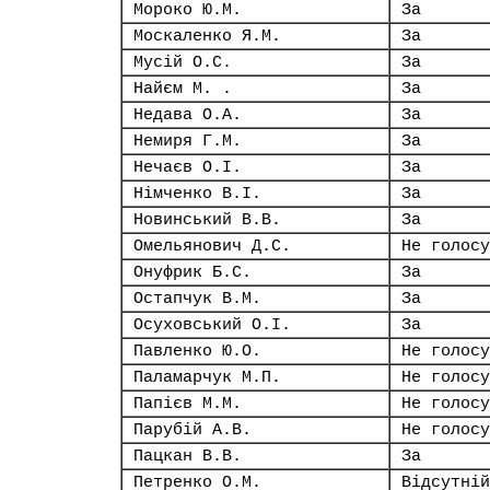
Мороко Ю.М.
За
Москаленко Я.М.
За
Мусій О.С.
За
Найєм М. .
За
Недава О.А.
За
Немиря Г.М.
За
Нечаєв О.І.
За
Німченко В.І.
За
Новинський В.В.
За
Омельянович Д.С.
Не голосу
Онуфрик Б.С.
За
Остапчук В.М.
За
Осуховський О.І.
За
Павленко Ю.О.
Не голосу
Паламарчук М.П.
Не голосу
Папієв М.М.
Не голосу
Парубій А.В.
Не голосу
Пацкан В.В.
За
Петренко О.М.
Відсутній