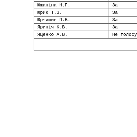
Южаніна Н.П.
За
Юрик Т.З.
За
Юрчишин П.В.
За
Яриніч К.В.
За
Яценко А.В.
Не голосу