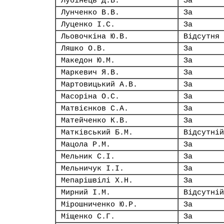
Лубінець Д.В.
За
Лунченко В.В.
За
Луценко І.С.
За
Льовочкіна Ю.В.
Відсутня
Ляшко О.В.
За
Македон Ю.М.
За
Маркевич Я.В.
За
Мартовицький А.В.
За
Масоріна О.С.
За
Матвієнков С.А.
За
Матейченко К.В.
За
Матківський Б.М.
Відсутній
Мацола Р.М.
За
Мельник С.І.
За
Мельничук І.І.
За
Мепарішвілі Х.Н.
За
Мирний І.М.
Відсутній
Мірошниченко Ю.Р.
За
Міщенко С.Г.
За