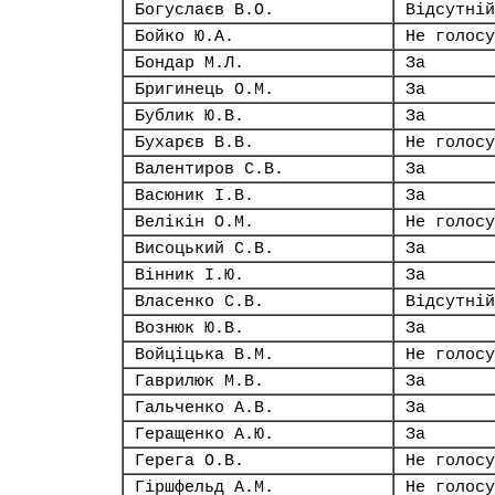
Богуслаєв В.О.
Відсутній
Бойко Ю.А.
Не голосу
Бондар М.Л.
За
Бригинець О.М.
За
Бублик Ю.В.
За
Бухарєв В.В.
Не голосу
Валентиров С.В.
За
Васюник І.В.
За
Велікін О.М.
Не голосу
Висоцький С.В.
За
Вінник І.Ю.
За
Власенко С.В.
Відсутній
Вознюк Ю.В.
За
Войціцька В.М.
Не голосу
Гаврилюк М.В.
За
Гальченко А.В.
За
Геращенко А.Ю.
За
Герега О.В.
Не голосу
Гіршфельд А.М.
Не голосу