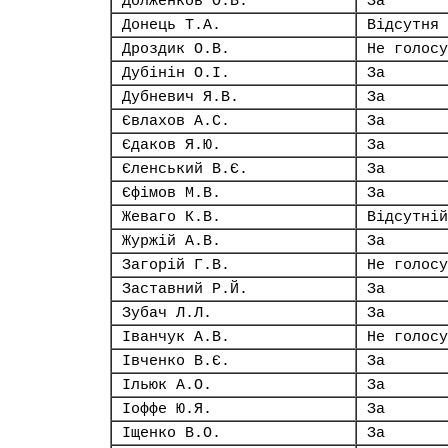
Долженков О.В.
За
Донець Т.А.
Відсутня
Дроздик О.В.
Не голосу
Дубінін О.І.
За
Дубневич Я.В.
За
Євлахов А.С.
За
Єдаков Я.Ю.
За
Єленський В.Є.
За
Єфімов М.В.
За
Жеваго К.В.
Відсутній
Журжій А.В.
За
Загорій Г.В.
Не голосу
Заставний Р.Й.
За
Зубач Л.Л.
За
Іванчук А.В.
Не голосу
Івченко В.Є.
За
Ільюк А.О.
За
Іоффе Ю.Я.
За
Іщенко В.О.
За