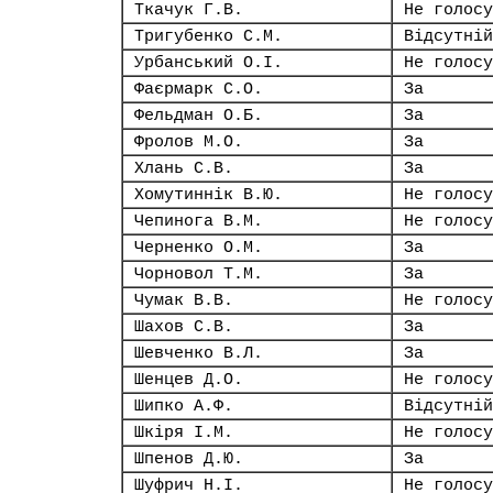
Ткачук Г.В.
Не голосу
Тригубенко С.М.
Відсутній
Урбанський О.І.
Не голосу
Фаєрмарк С.О.
За
Фельдман О.Б.
За
Фролов М.О.
За
Хлань С.В.
За
Хомутиннік В.Ю.
Не голосу
Чепинога В.М.
Не голосу
Черненко О.М.
За
Чорновол Т.М.
За
Чумак В.В.
Не голосу
Шахов С.В.
За
Шевченко В.Л.
За
Шенцев Д.О.
Не голосу
Шипко А.Ф.
Відсутній
Шкіря І.М.
Не голосу
Шпенов Д.Ю.
За
Шуфрич Н.І.
Не голосу