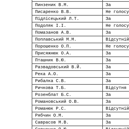
Пинзеник В.М.
За
Писаренко В.В.
Не голосу
Підлісецький Л.Т.
За
Подоляк І.І.
Не голосу
Помазанов А.В.
За
Поплавський М.М.
Відсутній
Порошенко О.П.
Не голосу
Присяжнюк О.А.
За
Пташник В.Ю.
За
Развадовський В.Й.
За
Река А.О.
За
Рибалка С.В.
За
Ричкова Т.Б.
Відсутня
Розенблат Б.С.
За
Романовський О.В.
За
Романюк Р.С.
Відсутній
Рябчин О.М.
За
Саврасов М.В.
За