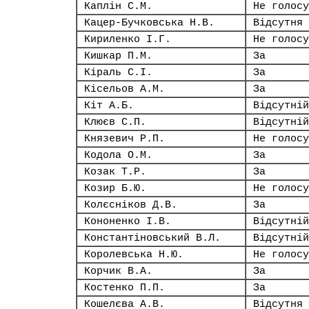
Каплін С.М.
Не голосу
Кацер-Бучковська Н.В.
Відсутня
Кириленко І.Г.
Не голосу
Кишкар П.М.
За
Кіраль С.І.
За
Кісельов А.М.
За
Кіт А.Б.
Відсутній
Клюєв С.П.
Відсутній
Князевич Р.П.
Не голосу
Кодола О.М.
За
Козак Т.Р.
За
Козир Б.Ю.
Не голосу
Колєсніков Д.В.
За
Кононенко І.В.
Відсутній
Константіновський В.Л.
Відсутній
Королевська Н.Ю.
Не голосу
Корчик В.А.
За
Костенко П.П.
За
Кошелєва А.В.
Відсутня