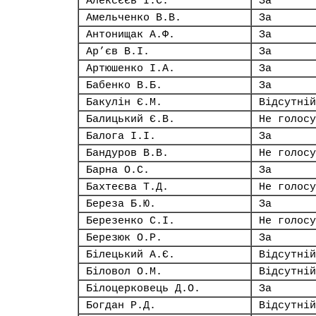
Алексєєв І.С.
За
Амельченко В.В.
За
Антонищак А.Ф.
За
Ар’єв В.І.
За
Артюшенко І.А.
За
Бабенко В.Б.
За
Бакулін Є.М.
Відсутній
Балицький Є.В.
Не голосу
Балога І.І.
За
Бандуров В.В.
Не голосу
Барна О.С.
За
Бахтеєва Т.Д.
Не голосу
Береза Б.Ю.
За
Березенко С.І.
Не голосу
Березюк О.Р.
За
Білецький А.Є.
Відсутній
Біловол О.М.
Відсутній
Білоцерковець Д.О.
За
Богдан Р.Д.
Відсутній