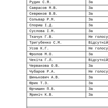
Рудик С.Я.
За
Саврасов М.В.
За
Севрюков В.В.
За
Сольвар Р.М.
За
Спориш І.Д.
За
Суслова І.М.
За
Ткачук Г.В.
Не голосу
Тригубенко С.М.
Відсутній
Усов К.Г.
Не голосу
Фролов М.О.
За
Чекіта Г.Л.
Відсутній
Червакова О.В.
За
Чубаров Р.А.
Не голосу
Шинькович А.В.
За
Юрик Т.З.
За
Юрчишин П.В.
За
Яриніч К.В.
За