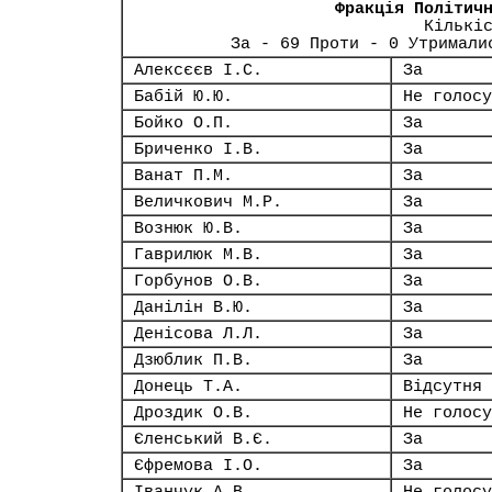
Фракція Політич
Кількі
За - 69 Проти - 0 Утримали
Алексєєв І.С.
За
Бабій Ю.Ю.
Не голосу
Бойко О.П.
За
Бриченко І.В.
За
Ванат П.М.
За
Величкович М.Р.
За
Вознюк Ю.В.
За
Гаврилюк М.В.
За
Горбунов О.В.
За
Данілін В.Ю.
За
Денісова Л.Л.
За
Дзюблик П.В.
За
Донець Т.А.
Відсутня
Дроздик О.В.
Не голосу
Єленський В.Є.
За
Єфремова І.О.
За