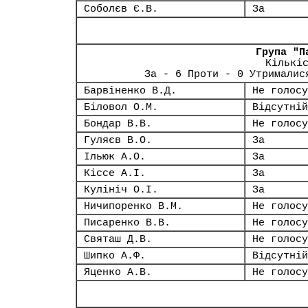
Соболєв Є.В.
За
Група "П
Кількі
За - 6 Проти - 0 Утрималис
Барвіненко В.Д.
Не голосу
Біловол О.М.
Відсутній
Бондар В.В.
Не голосу
Гуляєв В.О.
За
Ільюк А.О.
За
Кіссе А.І.
За
Кулініч О.І.
За
Ничипоренко В.М.
Не голосу
Писаренко В.В.
Не голосу
Святаш Д.В.
Не голосу
Шипко А.Ф.
Відсутній
Яценко А.В.
Не голосу