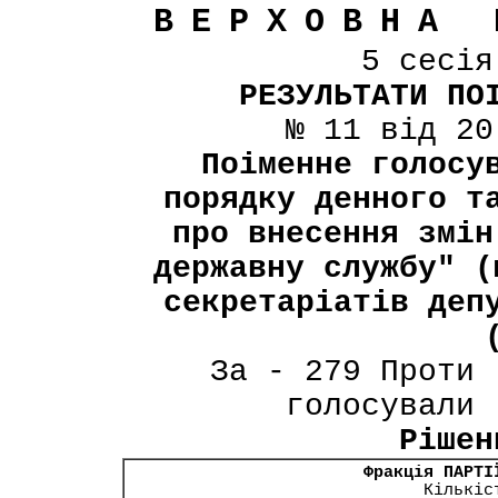
ВЕРХОВНА 
5 сесі
РЕЗУЛЬТАТИ ПО
№ 11 від 20
Поіменне голосу
порядку денного т
про внесення змін
державну службу" (
секретаріатів деп
За - 279 Проти 
голосували 
Рішен
Фракція ПАРТІ
Кількіс