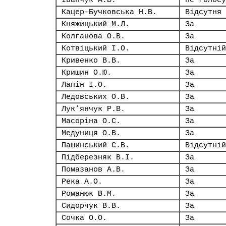
Іванчук А.В.
Не голосу
Кацер-Бучковська Н.В.
Відсутня
Княжицький М.Л.
За
Колганова О.В.
За
Котвіцький І.О.
Відсутній
Кривенко В.В.
За
Кришин О.Ю.
За
Лапін І.О.
За
Ледовських О.В.
За
Лук’янчук Р.В.
За
Масоріна О.С.
За
Медуниця О.В.
За
Пашинський С.В.
Відсутній
Підберезняк В.І.
За
Помазанов А.В.
За
Река А.О.
За
Романюк В.М.
За
Сидорчук В.В.
За
Сочка О.О.
За