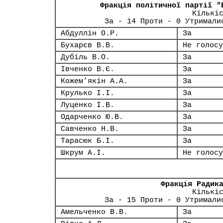
Фракція політичної партії "
Кількі
За - 14 Проти - 0 Утримали
Абдуллін О.Р.
За
Бухарєв В.В.
Не голосу
Дубіль В.О.
За
Івченко В.Є.
За
Кожем’якін А.А.
За
Крулько І.І.
За
Луценко І.В.
За
Одарченко Ю.В.
За
Савченко Н.В.
За
Тарасюк Б.І.
За
Шкрум А.І.
Не голосу
Фракція Радик
Кількі
За - 15 Проти - 0 Утримали
Амельченко В.В.
За