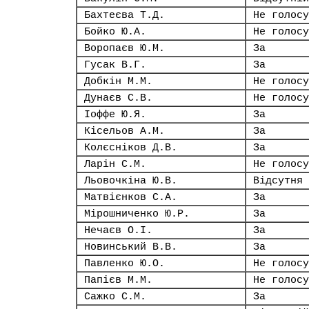
Бахтеєва Т.Д.
Не голосу
Бойко Ю.А.
Не голосу
Воропаєв Ю.М.
За
Гусак В.Г.
За
Добкін М.М.
Не голосу
Дунаєв С.В.
Не голосу
Іоффе Ю.Я.
За
Кісельов А.М.
За
Колєсніков Д.В.
За
Ларін С.М.
Не голосу
Льовочкіна Ю.В.
Відсутня
Матвієнков С.А.
За
Мірошниченко Ю.Р.
За
Нечаєв О.І.
За
Новинський В.В.
За
Павленко Ю.О.
Не голосу
Папієв М.М.
Не голосу
Сажко С.М.
За