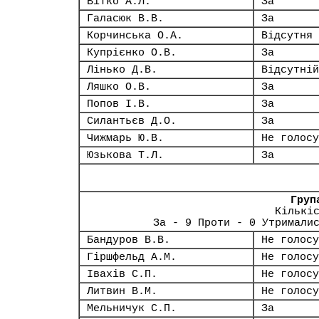
Вітко А.Л.
За
Галасюк В.В.
За
Корчинська О.А.
Відсутня
Купрієнко О.В.
За
Лінько Д.В.
Відсутній
Ляшко О.В.
За
Попов І.В.
За
Силантьєв Д.О.
За
Чижмарь Ю.В.
Не голосу
Юзькова Т.Л.
За
Груп
Кількі
За - 9 Проти - 0 Утримали
Бандуров В.В.
Не голосу
Гіршфельд А.М.
Не голосу
Івахів С.П.
Не голосу
Литвин В.М.
Не голосу
Мельничук С.П.
За