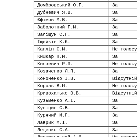
Домбровський О.Г.
За
Дубневич Я.В.
За
Єфімов М.В.
За
Заболотний Г.М.
За
Заліщук С.П.
За
Іщейкін К.Є.
За
Каплін С.М.
Не голосу
Кишкар П.М.
За
Князевич Р.П.
Не голосу
Козаченко Л.П.
За
Кононенко І.В.
Відсутній
Король В.М.
Не голосу
Кривохатько В.В.
Відсутній
Кузьменко А.І.
За
Куніцин С.В.
За
Курячий М.П.
За
Лаврик М.І.
За
Лещенко С.А.
За