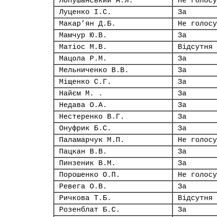
Лопушанський А.Я.
Не голосу
Луценко І.С.
За
Макар’ян Д.Б.
Не голосу
Мамчур Ю.В.
За
Матіос М.В.
Відсутня
Мацола Р.М.
За
Мельниченко В.В.
За
Міщенко С.Г.
За
Найєм М. .
За
Недава О.А.
За
Нестеренко В.Г.
За
Онуфрик Б.С.
За
Паламарчук М.П.
Не голосу
Пацкан В.В.
За
Пинзеник В.М.
За
Порошенко О.П.
Не голосу
Ревега О.В.
За
Ричкова Т.Б.
Відсутня
Розенблат Б.С.
За