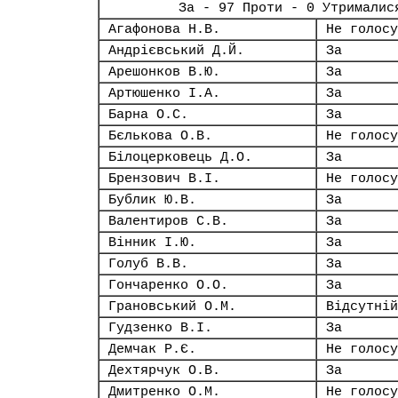
За - 97 Проти - 0 Утрималис
Агафонова Н.В.
Не голосу
Андрієвський Д.Й.
За
Арешонков В.Ю.
За
Артюшенко І.А.
За
Барна О.С.
За
Бєлькова О.В.
Не голосу
Білоцерковець Д.О.
За
Брензович В.І.
Не голосу
Бублик Ю.В.
За
Валентиров С.В.
За
Вінник І.Ю.
За
Голуб В.В.
За
Гончаренко О.О.
За
Грановський О.М.
Відсутній
Гудзенко В.І.
За
Демчак Р.Є.
Не голосу
Дехтярчук О.В.
За
Дмитренко О.М.
Не голосу