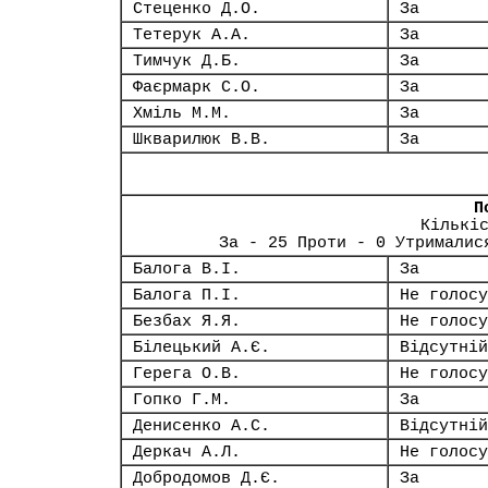
Стеценко Д.О.
За
Тетерук А.А.
За
Тимчук Д.Б.
За
Фаєрмарк С.О.
За
Хміль М.М.
За
Шкварилюк В.В.
За
П
Кількі
За - 25 Проти - 0 Утрималис
Балога В.І.
За
Балога П.І.
Не голосу
Безбах Я.Я.
Не голосу
Білецький А.Є.
Відсутній
Герега О.В.
Не голосу
Гопко Г.М.
За
Денисенко А.С.
Відсутній
Деркач А.Л.
Не голосу
Добродомов Д.Є.
За