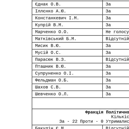
Єднак О.В.
За
Іллєнко А.Ю.
За
Констанкевич І.М.
За
Купрій В.М.
За
Марченко О.О.
Не голосу
Матківський Б.М.
Відсутній
Мисик В.Ю.
За
Мусій О.С.
За
Парасюк В.З.
Відсутній
Пташник В.Ю.
За
Супруненко О.І.
За
Фельдман О.Б.
За
Шахов С.В.
За
Шевченко О.Л.
За
Фракція Політичн
Кількі
За - 22 Проти - 0 Утримали
Бакулін Є.М.
Відсутній