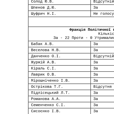
Солод Ю.В.
Відсутній
Шпенов Д.Ю.
За
Шуфрич Н.І.
Не голосу
Фракція Політичної 
Кількі
За - 22 Проти - 0 Утримали
Бабак А.В.
За
Веселова Н.В.
За
Данченко О.І.
Відсутній
Журжій А.В.
За
Кіраль С.І.
За
Лаврик О.В.
За
Мірошніченко І.В.
За
Острікова Т.Г.
Відсутня
Підлісецький Л.Т.
За
Романова А.А.
За
Семенченко С.І.
За
Сисоєнко І.В.
За