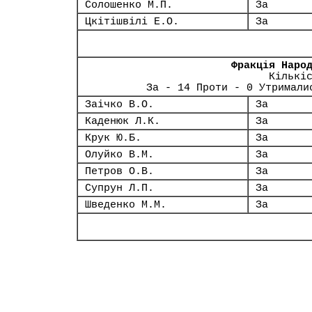
Солошенко М.П.
За
Цкітішвілі Е.О.
За
Фракція Наро
Кількі
За - 14 Проти - 0 Утримали
Заічко В.О.
За
Каденюк Л.К.
За
Крук Ю.Б.
За
Олуйко В.М.
За
Петров О.В.
За
Супрун Л.П.
За
Шведенко М.М.
За