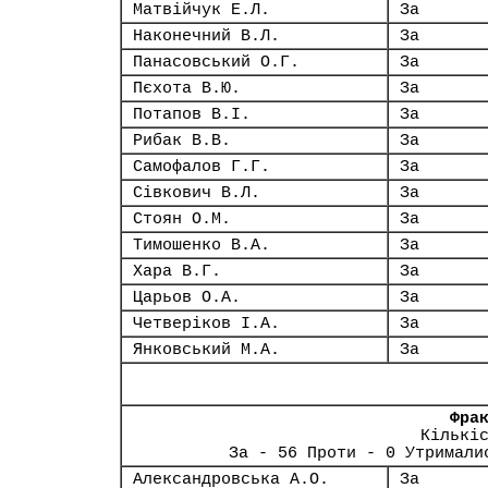
Матвійчук Е.Л.
За
Наконечний В.Л.
За
Панасовський О.Г.
За
Пєхота В.Ю.
За
Потапов В.І.
За
Рибак В.В.
За
Самофалов Г.Г.
За
Сівкович В.Л.
За
Стоян О.М.
За
Тимошенко В.А.
За
Хара В.Г.
За
Царьов О.А.
За
Четверіков І.А.
За
Янковський М.А.
За
Фра
Кількі
За - 56 Проти - 0 Утримали
Александровська А.О.
За