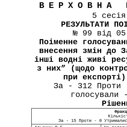
ВЕРХОВНА 
5 сесі
РЕЗУЛЬТАТИ ПО
№ 99 від 05
Поіменне голосуван
внесення змін до З
інші водні живі рес
з них” (щодо контр
при експорті)
За - 312 Проти 
голосували 
Рішен
Фрак
Кількіс
За - 15 Проти - 0 Утримали