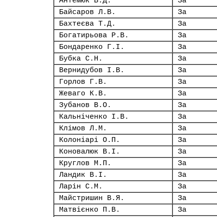
Антемюк В.Д.
За
Байсаров Л.В.
За
Бахтеєва Т.Д.
За
Богатирьова Р.В.
За
Бондаренко Г.І.
За
Бубка С.Н.
За
Вернидубов І.В.
За
Горлов Г.В.
За
Жеваго К.В.
За
Зубанов В.О.
За
Кальніченко І.В.
За
Клімов Л.М.
За
Колоніарі О.П.
За
Коновалюк В.І.
За
Круглов М.П.
За
Ландик В.І.
За
Ларін С.М.
За
Майстришин В.Я.
За
Матвієнко П.В.
За