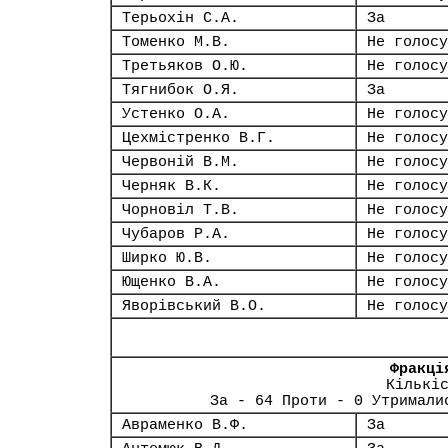
Терьохін С.А.
За
Томенко М.В.
Не голосу
Третьяков О.Ю.
Не голосу
Тягнибок О.Я.
За
Устенко О.А.
Не голосу
Цехмістренко В.Г.
Не голосу
Червоній В.М.
Не голосу
Черняк В.К.
Не голосу
Чорновіл Т.В.
Не голосу
Чубаров Р.А.
Не голосу
Ширко Ю.В.
Не голосу
Ющенко В.А.
Не голосу
Яворівський В.О.
Не голосу
Фракці
Кількі
За - 64 Проти - 0 Утримали
Авраменко В.Ф.
За