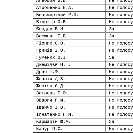
Альошин В.Б.
Не голосу
Атрошенко В.А.
Не голосу
Безсмертний Р.П.
Не голосу
Білозір О.В.
Не голосу
Бондар В.Н.
За
Васюник І.В.
За
Гірник Є.О.
Не голосу
Гринів І.О.
Не голосу
Гуменюк О.І.
За
Джемілєв М. .
Не голосу
Драч І.Ф.
Не голосу
Жванія Д.В.
Не голосу
Жовтяк Є.Д.
Не голосу
Загрева Б.Ю.
Не голосу
Зварич Р.М.
Не голосу
Іванчо І.В.
Не голосу
Ігнатенко П.М.
Не голосу
Кармазін Ю.А.
За
Качур П.С.
Не голосу