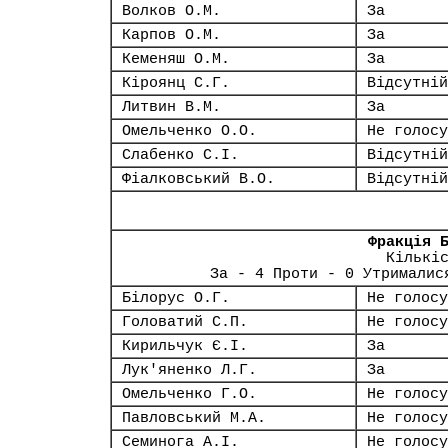
Волков О.М.
За
Карпов О.М.
За
Кеменяш О.М.
За
Кіроянц С.Г.
Відсутній
Литвин В.М.
За
Омельченко О.О.
Не голосу
Слабенко С.І.
Відсутній
Фіалковський В.О.
Відсутній
Фракція 
Кількі
За - 4 Проти - 0 Утрималис
Білорус О.Г.
Не голосу
Головатий С.П.
Не голосу
Кирильчук Є.І.
За
Лук'яненко Л.Г.
За
Омельченко Г.О.
Не голосу
Павловський М.А.
Не голосу
Семинога А.І.
Не голосу