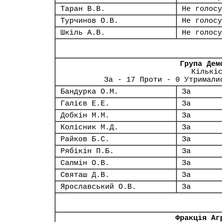
Таран В.В.
Не голосу
Турчинов О.В.
Не голосу
Шкіль А.В.
Не голосу
Група Дем
Кількі
За - 17 Проти - 0 Утримали
Бандурка О.М.
За
Галієв Е.Е.
За
Добкін М.М.
За
Колісник М.Д.
За
Райков Б.С.
За
Рябікін П.Б.
За
Салмін О.В.
За
Святаш Д.В.
За
Ярославський О.В.
За
Фракція Аг