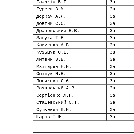
Гладкіх В.І.
За
Гуреєв В.М.
За
Деркач А.Л.
За
Довгий С.О.
За
Драчевський В.В.
За
Засуха Т.В.
За
Клименко А.В.
За
Кузьмук О.І.
За
Литвин В.В.
За
Мхітарян Н.М.
За
Оніщук М.В.
За
Полякова Л.Є.
За
Раханський А.В.
За
Сергієнко Л.Г.
За
Сташевський С.Т.
За
Сушкевич В.М.
За
Шаров І.Ф.
За