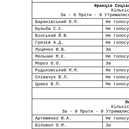
Фракція Соціа
Кількі
За - 6 Проти - 0 Утрималис
Баранівський О.П.
Не голосу
Бульба С.С.
Не голосу
Вінський Й.В.
Не голосу
Грязєв А.Д.
Не голосу
Луценко Ю.В.
За
Мельник М.Є.
Не голосу
Мороз О.О.
За
Рудьковський М.М.
Не голосу
Співачук В.Л.
Не голосу
Цушко В.П.
Не голосу
П
Кількі
За - 9 Проти - 0 Утримали
Артеменко Ю.А.
Не голосу
Біловол О.М.
За