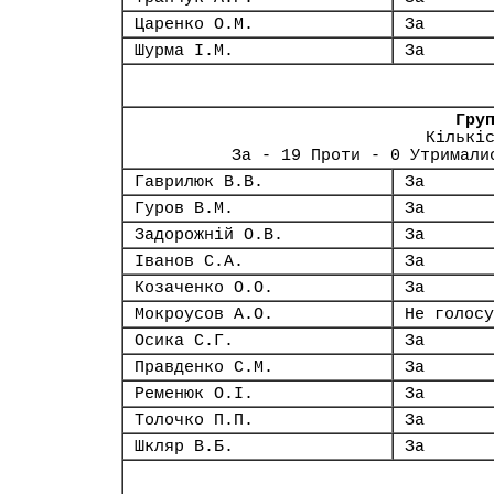
Царенко О.М.
За
Шурма І.М.
За
Гру
Кількі
За - 19 Проти - 0 Утримали
Гаврилюк В.В.
За
Гуров В.М.
За
Задорожній О.В.
За
Іванов С.А.
За
Козаченко О.О.
За
Мокроусов А.О.
Не голосу
Осика С.Г.
За
Правденко С.М.
За
Ременюк О.І.
За
Толочко П.П.
За
Шкляр В.Б.
За