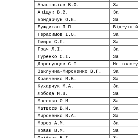
Анастасієв В.О.
За
Аніщук В.В.
За
Бондарчук О.В.
За
Буждиган П.П.
Відсутній
Герасимов І.О.
За
Гмиря С.П.
За
Грач Л.І.
За
Гуренко С.І.
За
Дорогунцов С.І.
Не голосу
Заклунна-Мироненко В.Г.
За
Кравченко М.В.
За
Кухарчук М.А.
За
Лобода М.В.
За
Масенко О.М.
За
Матвєєв В.Й.
За
Мироненко В.А.
За
Мороз А.М.
За
Новак В.М.
За