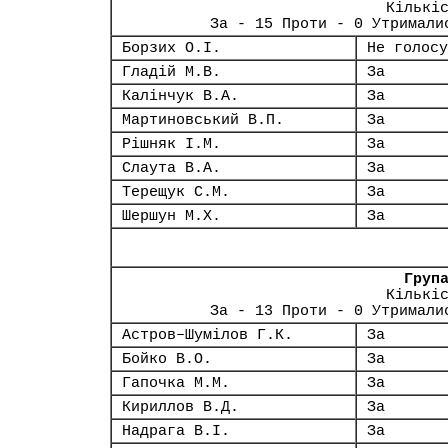
Кількі
За - 15 Проти - 0 Утримали
Борзих О.І.
Не голосу
Гладій М.В.
За
Калінчук В.А.
За
Мартиновський В.П.
За
Рішняк І.М.
За
Слаута В.А.
За
Терещук С.М.
За
Шершун М.Х.
За
Груп
Кількі
За - 13 Проти - 0 Утримали
Астров–Шумілов Г.К.
За
Бойко В.О.
За
Гапочка М.М.
За
Кириллов В.Д.
За
Надрага В.І.
За