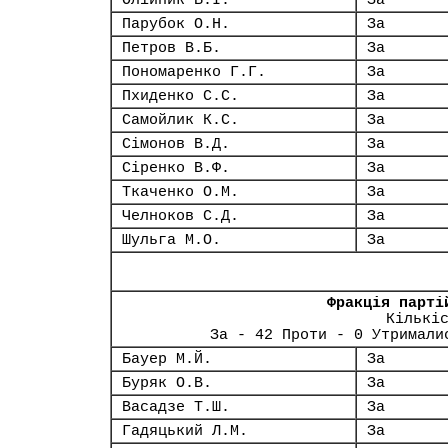
Олійник Б.І.
За
Парубок О.Н.
За
Петров В.Б.
За
Пономаренко Г.Г.
За
Пхиденко С.С.
За
Самойлик К.С.
За
Сімонов В.Д.
За
Сіренко В.Ф.
За
Ткаченко О.М.
За
Челноков С.Д.
За
Шульга М.О.
За
Фракція парті
Кількі
За - 42 Проти - 0 Утримали
Бауер М.Й.
За
Буряк О.В.
За
Васадзе Т.Ш.
За
Гадяцький Л.М.
За