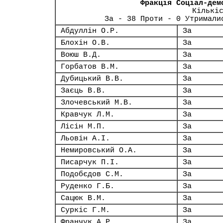
Фракція Соціал-дем
Кількі
За - 38 Проти - 0 Утримали
Абдуллін О.Р.
За
Блохін О.В.
За
Воюш В.Д.
За
Горбатов В.М.
За
Дубицький В.В.
За
Заєць В.В.
За
Злочевський М.В.
За
Кравчук Л.М.
За
Лісін М.П.
За
Льовін А.І.
За
Немировський О.А.
За
Писарчук П.І.
За
Подобєдов С.М.
За
Руденко Г.Б.
За
Сацюк В.М.
За
Суркіс Г.М.
За
Франчук А.Р.
За