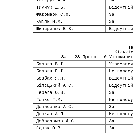
Тетерук А.А.
За
Тимчук Д.Б.
Відсутній
Фаєрмарк С.О.
За
Хміль М.М.
За
Шкварилюк В.В.
Відсутній
П
Кількі
За - 23 Проти - 0 Утримали
Балога В.І.
Утримався
Балога П.І.
Не голосу
Безбах Я.Я.
Відсутній
Білецький А.Є.
Відсутній
Герега О.В.
За
Гопко Г.М.
Не голосу
Денисенко А.С.
За
Деркач А.Л.
Не голосу
Добродомов Д.Є.
За
Єднак О.В.
За