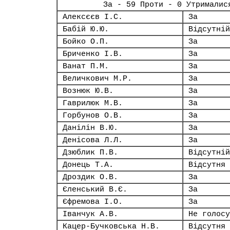
За - 59 Проти - 0 Утрималис
Алексєєв І.С.
За
Бабій Ю.Ю.
Відсутній
Бойко О.П.
За
Бриченко І.В.
За
Ванат П.М.
За
Величкович М.Р.
За
Вознюк Ю.В.
За
Гаврилюк М.В.
За
Горбунов О.В.
За
Данілін В.Ю.
За
Денісова Л.Л.
За
Дзюблик П.В.
Відсутній
Донець Т.А.
Відсутня
Дроздик О.В.
За
Єленський В.Є.
За
Єфремова І.О.
За
Іванчук А.В.
Не голосу
Кацер-Бучковська Н.В.
Відсутня