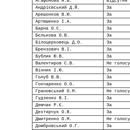
Агафонова Н.В.
Відсутня
Андрієвський Д.Й.
За
Арешонков В.Ю.
За
Артюшенко І.А.
За
Барна О.С.
За
Бєлькова О.В.
За
Білоцерковець Д.О.
За
Брензович В.І.
За
Бублик Ю.В.
За
Валентиров С.В.
Не голосу
Вінник І.Ю.
За
Голуб В.В.
За
Гончаренко О.О.
За
Грановський О.М.
Не голосу
Гудзенко В.І.
За
Демчак Р.Є.
За
Дехтярчук О.В.
За
Дмитренко О.М.
Не голосу
Домбровський О.Г.
За