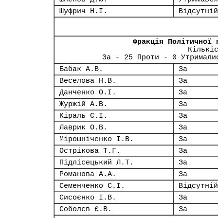
Шуфрич Н.І.
Відсутній
Фракція Політичної 
Кількі
За - 25 Проти - 0 Утримали
Бабак А.В.
За
Веселова Н.В.
За
Данченко О.І.
За
Журжій А.В.
За
Кіраль С.І.
За
Лаврик О.В.
За
Мірошніченко І.В.
За
Острікова Т.Г.
За
Підлісецький Л.Т.
За
Романова А.А.
За
Семенченко С.І.
Відсутній
Сисоєнко І.В.
За
Соболєв Є.В.
За