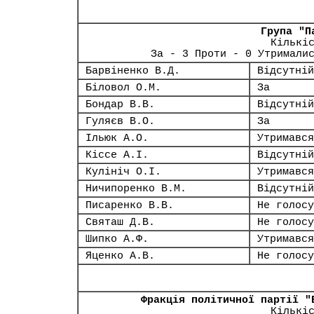
Група "П
Кількі
За - 3 Проти - 0 Утримали
Барвіненко В.Д.
Відсутній
Біловол О.М.
За
Бондар В.В.
Відсутній
Гуляєв В.О.
За
Ільюк А.О.
Утримався
Кіссе А.І.
Відсутній
Кулініч О.І.
Утримався
Ничипоренко В.М.
Відсутній
Писаренко В.В.
Не голосу
Святаш Д.В.
Не голосу
Шипко А.Ф.
Утримався
Яценко А.В.
Не голосу
Фракція політичної партії "
Кількі