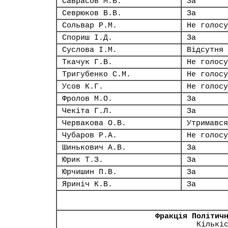
Саврасов М.В.
За
Севрюков В.В.
За
Сольвар Р.М.
Не голосу
Спориш І.Д.
За
Суслова І.М.
Відсутня
Ткачук Г.В.
Не голосу
Тригубенко С.М.
Не голосу
Усов К.Г.
Не голосу
Фролов М.О.
За
Чекіта Г.Л.
За
Червакова О.В.
Утримався
Чубаров Р.А.
Не голосу
Шинькович А.В.
За
Юрик Т.З.
За
Юрчишин П.В.
За
Яриніч К.В.
За
Фракція Політич
Кількі