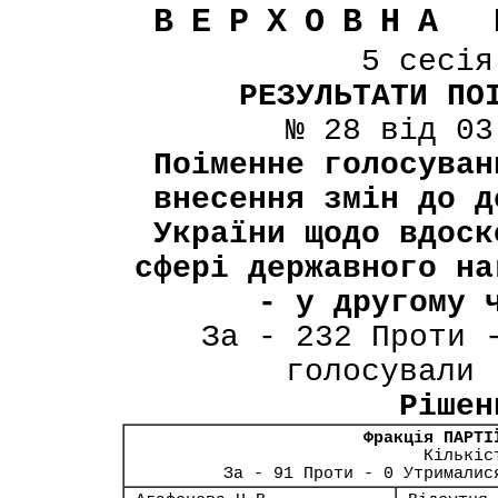
ВЕРХОВНА 
5 сесі
РЕЗУЛЬТАТИ ПО
№ 28 від 03
Поіменне голосуван
внесення змін до д
України щодо вдоск
сфері державного на
- у другому 
За - 232 Проти 
голосували 
Рішен
Фракція ПАРТІ
Кількіс
За - 91 Проти - 0 Утрималис