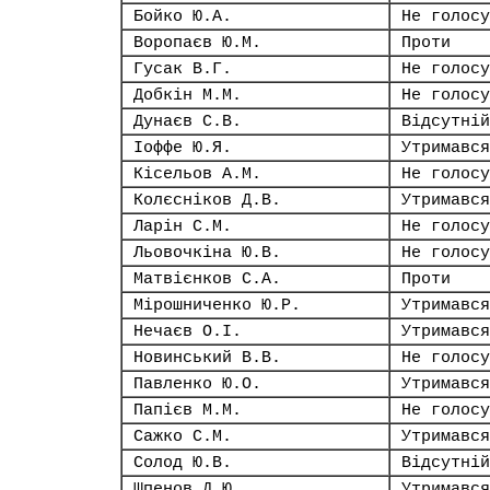
Бойко Ю.А.
Не голосу
Воропаєв Ю.М.
Проти
Гусак В.Г.
Не голосу
Добкін М.М.
Не голосу
Дунаєв С.В.
Відсутній
Іоффе Ю.Я.
Утримався
Кісельов А.М.
Не голосу
Колєсніков Д.В.
Утримався
Ларін С.М.
Не голосу
Льовочкіна Ю.В.
Не голосу
Матвієнков С.А.
Проти
Мірошниченко Ю.Р.
Утримався
Нечаєв О.І.
Утримався
Новинський В.В.
Не голосу
Павленко Ю.О.
Утримався
Папієв М.М.
Не голосу
Сажко С.М.
Утримався
Солод Ю.В.
Відсутній
Шпенов Д.Ю.
Утримався