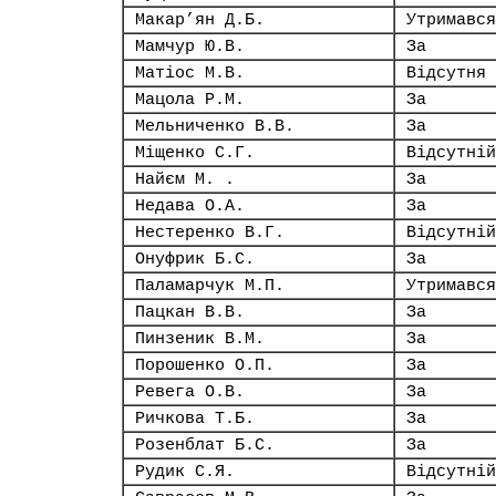
Макар’ян Д.Б.
Утримався
Мамчур Ю.В.
За
Матіос М.В.
Відсутня
Мацола Р.М.
За
Мельниченко В.В.
За
Міщенко С.Г.
Відсутній
Найєм М. .
За
Недава О.А.
За
Нестеренко В.Г.
Відсутній
Онуфрик Б.С.
За
Паламарчук М.П.
Утримався
Пацкан В.В.
За
Пинзеник В.М.
За
Порошенко О.П.
За
Ревега О.В.
За
Ричкова Т.Б.
За
Розенблат Б.С.
За
Рудик С.Я.
Відсутній