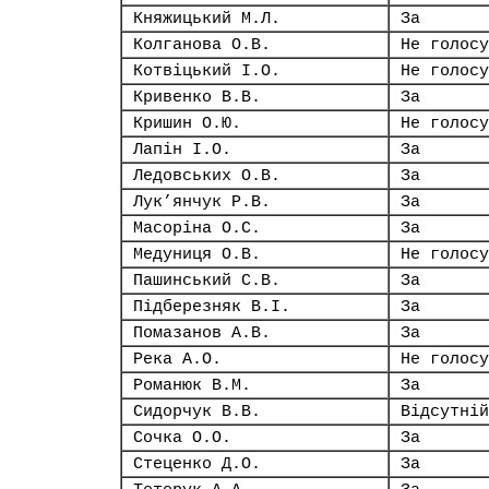
Княжицький М.Л.
За
Колганова О.В.
Не голосу
Котвіцький І.О.
Не голосу
Кривенко В.В.
За
Кришин О.Ю.
Не голосу
Лапін І.О.
За
Ледовських О.В.
За
Лук’янчук Р.В.
За
Масоріна О.С.
За
Медуниця О.В.
Не голосу
Пашинський С.В.
За
Підберезняк В.І.
За
Помазанов А.В.
За
Река А.О.
Не голосу
Романюк В.М.
За
Сидорчук В.В.
Відсутній
Сочка О.О.
За
Стеценко Д.О.
За