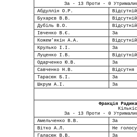
За - 13 Проти - 0 Утримали
Абдуллін О.Р.
Відсутній
Бухарєв В.В.
Відсутній
Дубіль В.О.
Відсутній
Івченко В.Є.
За
Кожем’якін А.А.
Відсутній
Крулько І.І.
За
Луценко І.В.
Відсутній
Одарченко Ю.В.
За
Савченко Н.В.
Відсутня
Тарасюк Б.І.
За
Шкрум А.І.
За
Фракція Радик
Кількі
За - 13 Проти - 0 Утримали
Амельченко В.В.
За
Вітко А.Л.
Не голосу
Галасюк В.В.
За