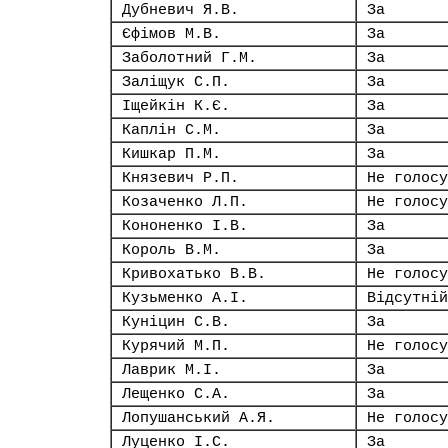
Дубневич Я.В.
За
Єфімов М.В.
За
Заболотний Г.М.
За
Заліщук С.П.
За
Іщейкін К.Є.
За
Каплін С.М.
За
Кишкар П.М.
За
Князевич Р.П.
Не голосу
Козаченко Л.П.
Не голосу
Кононенко І.В.
За
Король В.М.
За
Кривохатько В.В.
Не голосу
Кузьменко А.І.
Відсутній
Куніцин С.В.
За
Курячий М.П.
Не голосу
Лаврик М.І.
За
Лещенко С.А.
За
Лопушанський А.Я.
Не голосу
Луценко І.С.
За