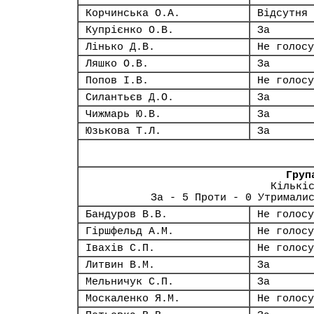
Корчинська О.А.
Відсутня
Купрієнко О.В.
За
Лінько Д.В.
Не голосу
Ляшко О.В.
За
Попов І.В.
Не голосу
Силантьєв Д.О.
За
Чижмарь Ю.В.
За
Юзькова Т.Л.
За
Груп
Кількі
За - 5 Проти - 0 Утримали
Бандуров В.В.
Не голосу
Гіршфельд А.М.
Не голосу
Івахів С.П.
Не голосу
Литвин В.М.
За
Мельничук С.П.
За
Москаленко Я.М.
Не голосу