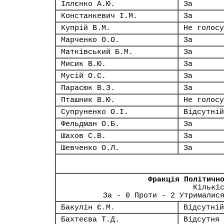
Іллєнко А.Ю.
За
Констанкевич І.М.
За
Купрій В.М.
Не голосу
Марченко О.О.
За
Матківський Б.М.
За
Мисик В.Ю.
За
Мусій О.С.
За
Парасюк В.З.
За
Пташник В.Ю.
Не голосу
Супруненко О.І.
Відсутній
Фельдман О.Б.
За
Шахов С.В.
За
Шевченко О.Л.
За
Фракція Політичн
Кількі
За - 0 Проти - 2 Утрималис
Бакулін Є.М.
Відсутній
Бахтеєва Т.Д.
Відсутня