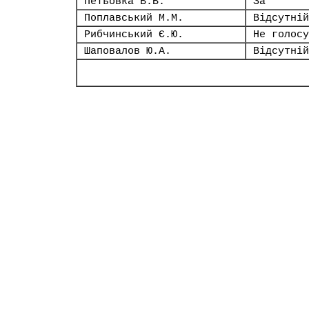
Петьовка В.В.
За
Поплавський М.М.
Відсутній
Рибчинський Є.Ю.
Не голосу
Шаповалов Ю.А.
Відсутній