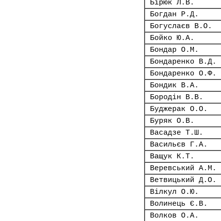
Бірюк Л.В.
Богдан Р.Д.
Богуслаєв В.О.
Бойко Ю.А.
Бондар О.М.
Бондаренко В.Д.
Бондаренко О.Ф.
Бондик В.А.
Бородін В.В.
Буджерак О.О.
Буряк О.В.
Васадзе Т.Ш.
Васильєв Г.А.
Ващук К.Т.
Веревський А.М.
Ветвицький Д.О.
Вілкул О.Ю.
Волинець Є.В.
Волков О.А.