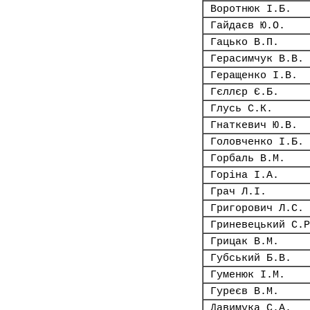
Воротнюк І.Б.
Гайдаєв Ю.О.
Гацько В.П.
Герасимчук В.В.
Геращенко І.В.
Гєллєр Є.Б.
Глусь С.К.
Гнаткевич Ю.В.
Головченко І.Б.
Горбаль В.М.
Горіна І.А.
Грач Л.І.
Григорович Л.С.
Гриневецький С.Р
Грицак В.М.
Губський Б.В.
Гуменюк І.М.
Гуреєв В.М.
Давимука С.А.