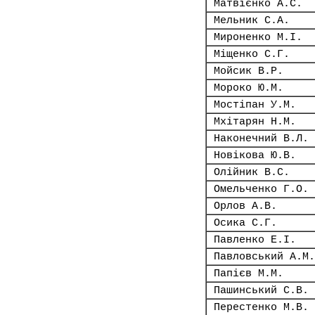
Матвієнко А.С.
Мельник С.А.
Мироненко М.І.
Міщенко С.Г.
Мойсик В.Р.
Мороко Ю.М.
Мостіпан У.М.
Мхітарян Н.М.
Наконечний В.Л.
Новікова Ю.В.
Олійник В.С.
Омельченко Г.О.
Орлов А.В.
Осика С.Г.
Павленко Е.І.
Павловський А.М.
Папієв М.М.
Пашинський С.В.
Перестенко М.В.