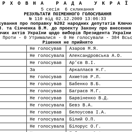
ЕРХОВНА РАДА УКРА
5 сесія 6 скликання
РЕЗУЛЬТАТИ ПОІМЕННОГО ГОЛОСУВАННЯ
№ 110 від 02.12.2009 13:06:33
сування про поправку №202 народних депутатів Ключк
П. та Сінченка В.М. до проекту Закону про внесення
вчих актів України щодо виборів Президента України
 Проти - 0 Утрималися - 0 Не голосували - 384 Всь
Рішення не прийнято
Не голосував
Азаров М.Я.
Не голосувала
Александровська А.О.
Не голосував
Ар’єв В.І.
За
Аркаллаєв Н.Г.
Не голосував
Ахметов Р.Л.
Не голосував
Бабенко В.Б.
Не голосував
Баграєв М.Г.
Не голосував
Барвіненко В.Д.
Не голосувала
Бевз В.А.
Не голосував
Белоусова І.А.
Не голосувала
Білий О.П.
Не голосувала
Білорус О.Г.