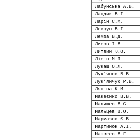
Лабунська А.В.
Ландик В.І.
Ларін С.М.
Левцун В.І.
Лемза В.Д.
Лисов І.В.
Литвин Ю.О.
Лісін М.П.
Лукаш О.Л.
Лук’янов В.В.
Лук’янчук Р.В.
Ляпіна К.М.
Макеєнко В.В.
Малишев В.С.
Мальцев В.О.
Мармазов Є.В.
Мартинюк А.І.
Матвєєв В.Г.