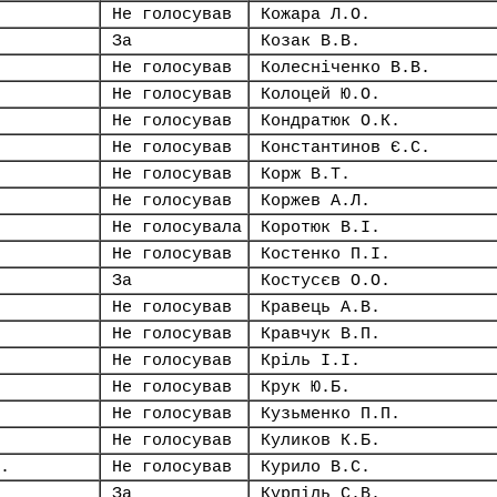
Не голосував
Кожара Л.О.
За
Козак В.В.
Не голосував
Колесніченко В.В.
Не голосував
Колоцей Ю.О.
Не голосував
Кондратюк О.К.
Не голосував
Константинов Є.С.
Не голосував
Корж В.Т.
Не голосував
Коржев А.Л.
Не голосувала
Коротюк В.І.
Не голосував
Костенко П.І.
За
Костусєв О.О.
Не голосував
Кравець А.В.
Не голосував
Кравчук В.П.
Не голосував
Кріль І.І.
Не голосував
Крук Ю.Б.
Не голосував
Кузьменко П.П.
Не голосував
Куликов К.Б.
.
Не голосував
Курило В.С.
За
Курпіль С.В.