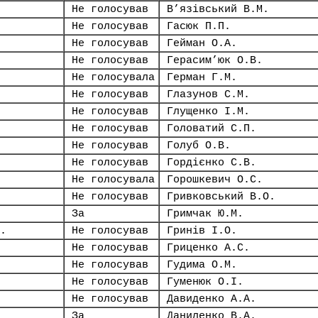
Не голосував
В’язівський В.М.
Не голосував
Гасюк П.П.
Не голосував
Гейман О.А.
Не голосував
Герасим’юк О.В.
Не голосувала
Герман Г.М.
Не голосував
Глазунов С.М.
Не голосував
Глущенко І.М.
Не голосував
Головатий С.П.
Не голосував
Голуб О.В.
Не голосував
Гордієнко С.В.
Не голосувала
Горошкевич О.С.
Не голосував
Гривковський В.О.
За
Гримчак Ю.М.
.
Не голосував
Гринів І.О.
Не голосував
Гриценко А.С.
Не голосував
Гудима О.М.
Не голосував
Гуменюк О.І.
Не голосував
Давиденко А.А.
За
Даниленко В.А.