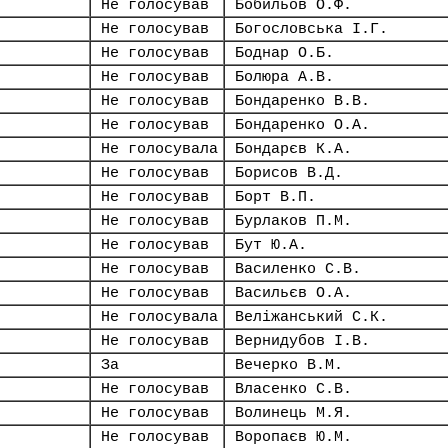
Не голосував
Бобильов О.Ф.
Не голосував
Богословська І.Г.
Не голосував
Боднар О.Б.
Не голосував
Болюра А.В.
Не голосував
Бондаренко В.В.
Не голосував
Бондаренко О.А.
Не голосувала
Бондарєв К.А.
Не голосував
Борисов В.Д.
Не голосував
Борт В.П.
Не голосував
Бурлаков П.М.
Не голосував
Бут Ю.А.
Не голосував
Василенко С.В.
Не голосував
Васильєв О.А.
Не голосувала
Веліжанський С.К.
Не голосував
Вернидубов І.В.
За
Вечерко В.М.
Не голосував
Власенко С.В.
Не голосував
Волинець М.Я.
Не голосував
Воропаєв Ю.М.