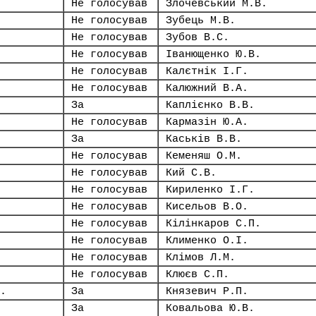
Не голосував
Злочевський М.В.
Не голосував
Зубець М.В.
Не голосував
Зубов В.С.
Не голосував
Іванющенко Ю.В.
Не голосував
Калєтнік І.Г.
Не голосував
Калюжний В.А.
За
Каплієнко В.В.
Не голосував
Кармазін Ю.А.
За
Каськів В.В.
Не голосував
Кеменяш О.М.
Не голосував
Кий С.В.
Не голосував
Кириленко І.Г.
Не голосував
Кисельов В.О.
Не голосував
Кілінкаров С.П.
Не голосував
Клименко О.І.
Не голосував
Клімов Л.М.
Не голосував
Клюєв С.П.
.
За
Князевич Р.П.
За
Ковальова Ю.В.