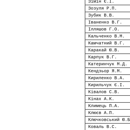
Зімін Є.І.
Зозуля Р.П.
Зубик В.В.
Іваненко В.Г.
Ілляшов Г.О.
Кальченко В.М.
Камчатний В.Г.
Каракай Ю.В.
Карпук В.Г.
Катеринчук М.Д.
Кендзьор Я.М.
Кириленко В.А.
Кирильчук Є.І.
Ківалов С.В.
Кінах А.К.
Климець П.А.
Клюєв А.П.
Ключковський Ю.Б
Коваль В.С.