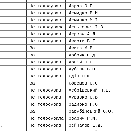
Не голосував
Дарда О.П.
Не голосував
Демидко В.М.
Не голосував
Демянко М.І.
Не голосувала
Денькович І.В.
Не голосував
Деркач А.Л.
Не голосував
Джарти В.Г.
За
Джига М.В.
За
Добряк Є.Д.
Не голосував
Доній О.С.
Не голосував
Дубіль В.О.
Не голосував
Єдін О.Й.
За
Єфремов О.С.
Не голосував
Жебрівський П.І.
Не голосував
Журавко О.В.
Не голосував
Задирко Г.О.
За
Зарубінський О.О.
Не голосувала
Зварич Р.М.
.
Не голосував
Зейналов Е.Д.