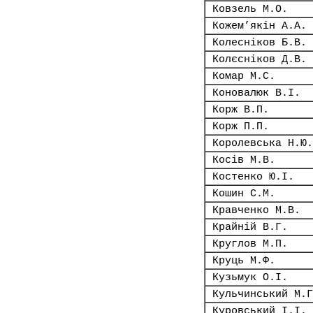
Ковзель М.О.
Кожем’якін А.А.
Колесніков Б.В.
Колєсніков Д.В.
Комар М.С.
Коновалюк В.І.
Корж В.П.
Корж П.П.
Королевська Н.Ю.
Косів М.В.
Костенко Ю.І.
Кошин С.М.
Кравченко М.В.
Крайній В.Г.
Круглов М.П.
Круць М.Ф.
Кузьмук О.І.
Кульчинський М.Г
Куровський І.І.