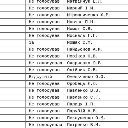
Не голосував
Матвійчук Е.Л.
Не голосував
Мирний І.М.
Не голосував
Мірошниченко Ю.Р.
Не голосував
Мовчан П.М.
Не голосував
Момот С.В.
Не голосував
Москаль Г.Г.
За
Мошак С.М.
Не голосував
Найдьонов А.М.
Не голосував
Новіков О.В.
Не голосувала
Одарченко Ю.В.
Не голосував
Олійник С.В.
Відсутній
Омельченко О.О.
Не голосував
Оробець Л.Ю.
Не голосував
Павленко В.В.
Не голосував
Павленко С.Г.
Не голосував
Палиця І.П.
Не голосував
Парубій А.В.
Не голосував
Пеклушенко О.М.
Не голосувала
Петренко В.М.