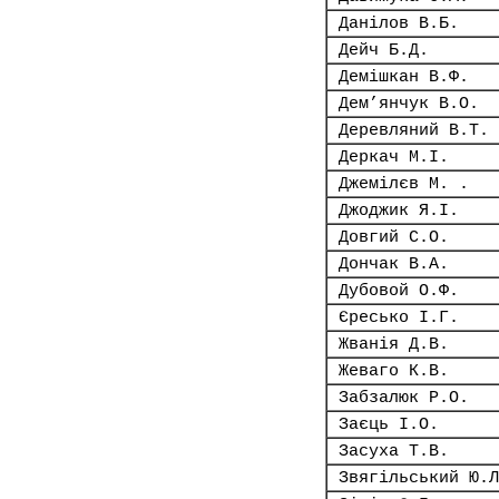
Данілов В.Б.
Дейч Б.Д.
Демішкан В.Ф.
Дем’янчук В.О.
Деревляний В.Т.
Деркач М.І.
Джемілєв М. .
Джоджик Я.І.
Довгий С.О.
Дончак В.А.
Дубовой О.Ф.
Єресько І.Г.
Жванія Д.В.
Жеваго К.В.
Забзалюк Р.О.
Заєць І.О.
Засуха Т.В.
Звягільський Ю.Л