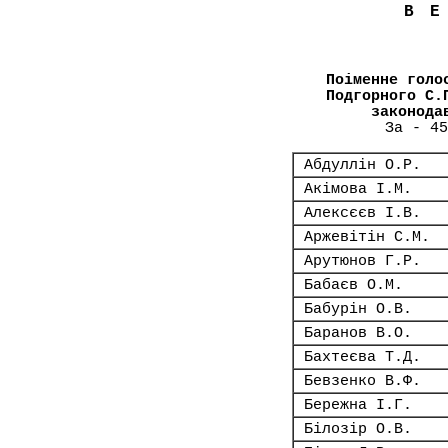
В
Поіменне голо
Подгорного С.
законода
За - 45
Абдуллін О.Р.
Акімова І.М.
Алексєєв І.В.
Аржевітін С.М.
Арутюнов Г.Р.
Бабаєв О.М.
Бабурін О.В.
Баранов В.О.
Бахтеєва Т.Д.
Бевзенко В.Ф.
Бережна І.Г.
Білозір О.В.