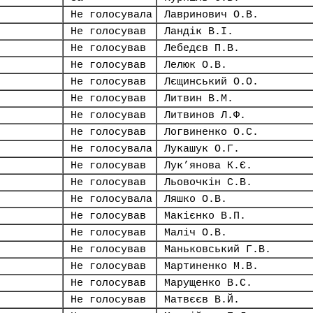
Не голосувала
Лавринович О.В.
Не голосував
Ландік В.І.
Не голосував
Лебедєв П.В.
Не голосував
Лелюк О.В.
Не голосував
Лєщинський О.О.
Не голосував
Литвин В.М.
Не голосував
Литвинов Л.Ф.
Не голосував
Логвиненко О.С.
Не голосувала
Лукашук О.Г.
Не голосував
Лук’янова К.Є.
Не голосував
Льовочкін С.В.
Не голосувала
Ляшко О.В.
Не голосував
Макієнко В.П.
Не голосував
Маліч О.В.
Не голосував
Маньковський Г.В.
Не голосував
Мартиненко М.В.
Не голосував
Марущенко В.С.
Не голосував
Матвєєв В.Й.