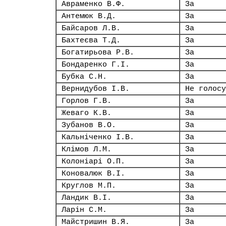
Авраменко В.Ф.
За
Антемюк В.Д.
За
Байсаров Л.В.
За
Бахтеєва Т.Д.
За
Богатирьова Р.В.
За
Бондаренко Г.І.
За
Бубка С.Н.
За
Вернидубов І.В.
Не голосу
Горлов Г.В.
За
Жеваго К.В.
За
Зубанов В.О.
За
Кальніченко І.В.
За
Клімов Л.М.
За
Колоніарі О.П.
За
Коновалюк В.І.
За
Круглов М.П.
За
Ландик В.І.
За
Ларін С.М.
За
Майстришин В.Я.
За