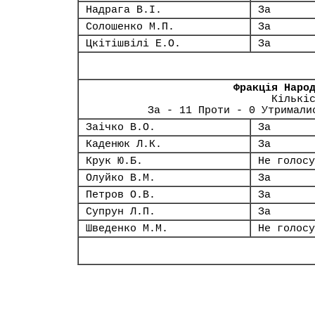
Надрага В.І.
За
Солошенко М.П.
За
Цкітішвілі Е.О.
За
Фракція Наро
Кількі
За - 11 Проти - 0 Утримали
Заічко В.О.
За
Каденюк Л.К.
За
Крук Ю.Б.
Не голосу
Олуйко В.М.
За
Петров О.В.
За
Супрун Л.П.
За
Шведенко М.М.
Не голосу