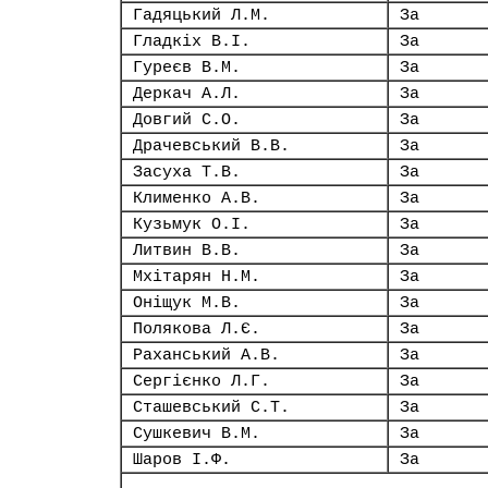
Гадяцький Л.М.
За
Гладкіх В.І.
За
Гуреєв В.М.
За
Деркач А.Л.
За
Довгий С.О.
За
Драчевський В.В.
За
Засуха Т.В.
За
Клименко А.В.
За
Кузьмук О.І.
За
Литвин В.В.
За
Мхітарян Н.М.
За
Оніщук М.В.
За
Полякова Л.Є.
За
Раханський А.В.
За
Сергієнко Л.Г.
За
Сташевський С.Т.
За
Сушкевич В.М.
За
Шаров І.Ф.
За