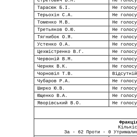
Стретович В.М.
Не голосу
Тарасюк Б.І.
Не голосу
Терьохін С.А.
Не голосу
Томенко М.В.
Не голосу
Третьяков О.Ю.
Не голосу
Тягнибок О.Я.
Не голосу
Устенко О.А.
Не голосу
Цехмістренко В.Г.
Не голосу
Червоній В.М.
Не голосу
Черняк В.К.
Не голосу
Чорновіл Т.В.
Відсутній
Чубаров Р.А.
Не голосу
Ширко Ю.В.
Не голосу
Ющенко В.А.
Не голосу
Яворівський В.О.
Не голосу
Фракці
Кількі
За - 62 Проти - 0 Утримали