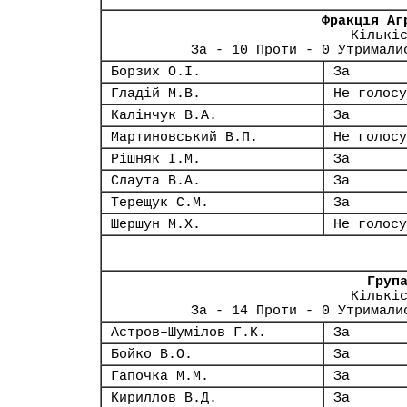
Фракція Аг
Кількі
За - 10 Проти - 0 Утримали
Борзих О.І.
За
Гладій М.В.
Не голосу
Калінчук В.А.
За
Мартиновський В.П.
Не голосу
Рішняк І.М.
За
Слаута В.А.
За
Терещук С.М.
За
Шершун М.Х.
Не голосу
Груп
Кількі
За - 14 Проти - 0 Утримали
Астров–Шумілов Г.К.
За
Бойко В.О.
За
Гапочка М.М.
За
Кириллов В.Д.
За