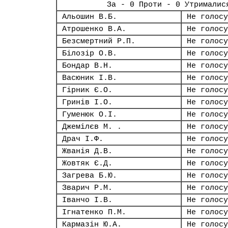
За - 0 Проти - 0 Утрималис
Альошин В.Б.
Не голосу
Атрошенко В.А.
Не голосу
Безсмертний Р.П.
Не голосу
Білозір О.В.
Не голосу
Бондар В.Н.
Не голосу
Васюник І.В.
Не голосу
Гірник Є.О.
Не голосу
Гринів І.О.
Не голосу
Гуменюк О.І.
Не голосу
Джемілєв М. .
Не голосу
Драч І.Ф.
Не голосу
Жванія Д.В.
Не голосу
Жовтяк Є.Д.
Не голосу
Загрева Б.Ю.
Не голосу
Зварич Р.М.
Не голосу
Іванчо І.В.
Не голосу
Ігнатенко П.М.
Не голосу
Кармазін Ю.А.
Не голосу