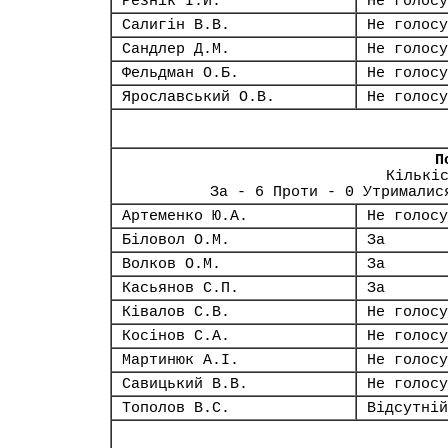
Резнік І.Й.
Не голосу
Салигін В.В.
Не голосу
Сандлер Д.М.
Не голосу
Фельдман О.Б.
Не голосу
Ярославський О.В.
Не голосу
П
Кількі
За - 6 Проти - 0 Утрималис
Артеменко Ю.А.
Не голосу
Біловол О.М.
За
Волков О.М.
За
Касьянов С.П.
За
Ківалов С.В.
Не голосу
Косінов С.А.
Не голосу
Мартинюк А.І.
Не голосу
Савицький В.В.
Не голосу
Тополов В.С.
Відсутній