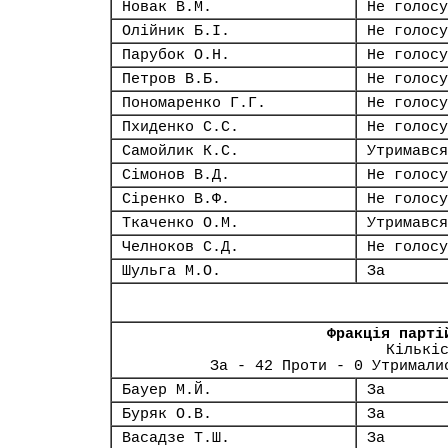
Новак В.М.
Не голосу
Олійник Б.І.
Не голосу
Парубок О.Н.
Не голосу
Петров В.Б.
Не голосу
Пономаренко Г.Г.
Не голосу
Пхиденко С.С.
Не голосу
Самойлик К.С.
Утримався
Сімонов В.Д.
Не голосу
Сіренко В.Ф.
Не голосу
Ткаченко О.М.
Утримався
Челноков С.Д.
Не голосу
Шульга М.О.
За
Фракція парті
Кількі
За - 42 Проти - 0 Утримали
Бауер М.Й.
За
Буряк О.В.
За
Васадзе Т.Ш.
За