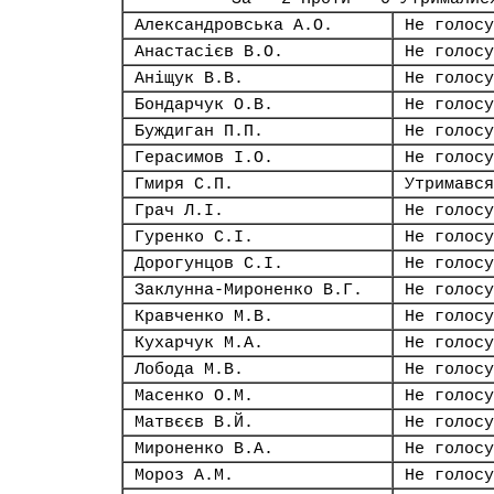
Александровська А.О.
Не голосу
Анастасієв В.О.
Не голосу
Аніщук В.В.
Не голосу
Бондарчук О.В.
Не голосу
Буждиган П.П.
Не голосу
Герасимов І.О.
Не голосу
Гмиря С.П.
Утримався
Грач Л.І.
Не голосу
Гуренко С.І.
Не голосу
Дорогунцов С.І.
Не голосу
Заклунна-Мироненко В.Г.
Не голосу
Кравченко М.В.
Не голосу
Кухарчук М.А.
Не голосу
Лобода М.В.
Не голосу
Масенко О.М.
Не голосу
Матвєєв В.Й.
Не голосу
Мироненко В.А.
Не голосу
Мороз А.М.
Не голосу