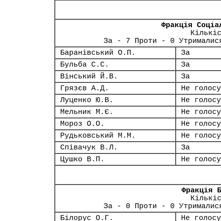
Фракція Соціа
Кількі
За - 7 Проти - 0 Утрималис
Баранівський О.П.
За
Бульба С.С.
За
Вінський Й.В.
За
Грязєв А.Д.
Не голосу
Луценко Ю.В.
Не голосу
Мельник М.Є.
Не голосу
Мороз О.О.
Не голосу
Рудьковський М.М.
Не голосу
Співачук В.Л.
За
Цушко В.П.
Не голосу
Фракція 
Кількі
За - 0 Проти - 0 Утрималис
Білорус О.Г.
Не голосу