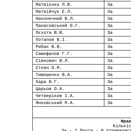
Матвієнко П.В.
За
Матвійчук Е.Л.
За
Наконечний В.Л.
За
Панасовський О.Г.
За
Пєхота В.Ю.
За
Потапов В.І.
За
Рибак В.В.
За
Самофалов Г.Г.
За
Сівкович В.Л.
За
Стоян О.М.
За
Тимошенко В.А.
За
Хара В.Г.
За
Царьов О.А.
За
Четверіков І.А.
За
Янковський М.А.
За
Фра
Кількі
За - 2 Проти - 0 Утрималис