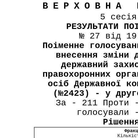
ВЕРХОВНА 
5 сесі
РЕЗУЛЬТАТИ ПО
№ 27 від 19
Поіменне голосуван
внесення зміни 
державний захи
правохоронних орга
осіб Державної ко
(№2423) - у друг
За - 211 Проти 
голосували 
Рішенн
Фрак
Кількіс