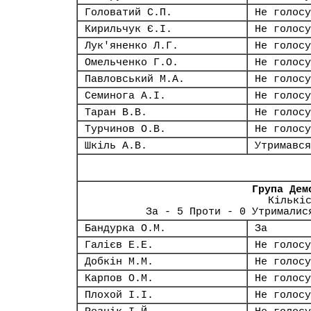
Головатий С.П.
Не голосу
Кирильчук Є.І.
Не голосу
Лук'яненко Л.Г.
Не голосу
Омельченко Г.О.
Не голосу
Павловський М.А.
Не голосу
Семинога А.І.
Не голосу
Таран В.В.
Не голосу
Турчинов О.В.
Не голосу
Шкіль А.В.
Утримався
Група Дем
Кількі
За - 5 Проти - 0 Утрималис
Бандурка О.М.
За
Галієв Е.Е.
Не голосу
Добкін М.М.
Не голосу
Карпов О.М.
Не голосу
Плохой І.І.
Не голосу