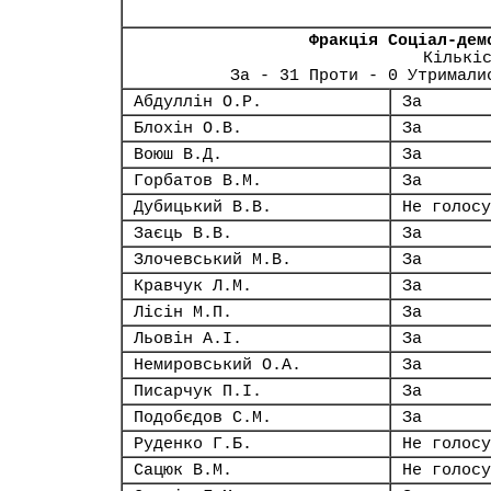
Фракція Соціал-дем
Кількі
За - 31 Проти - 0 Утримали
Абдуллін О.Р.
За
Блохін О.В.
За
Воюш В.Д.
За
Горбатов В.М.
За
Дубицький В.В.
Не голосу
Заєць В.В.
За
Злочевський М.В.
За
Кравчук Л.М.
За
Лісін М.П.
За
Льовін А.І.
За
Немировський О.А.
За
Писарчук П.І.
За
Подобєдов С.М.
За
Руденко Г.Б.
Не голосу
Сацюк В.М.
Не голосу