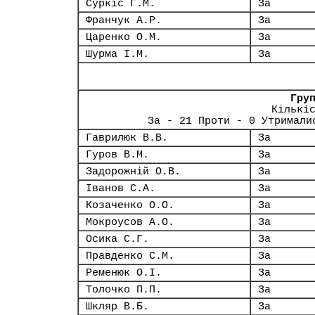
Суркіс Г.М.
За
Франчук А.Р.
За
Царенко О.М.
За
Шурма І.М.
За
Гру
Кількі
За - 21 Проти - 0 Утримали
Гаврилюк В.В.
За
Гуров В.М.
За
Задорожній О.В.
За
Іванов С.А.
За
Козаченко О.О.
За
Мокроусов А.О.
За
Осика С.Г.
За
Правденко С.М.
За
Ременюк О.І.
За
Толочко П.П.
За
Шкляр В.Б.
За