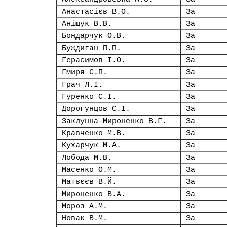
Анастасієв В.О.
За
Аніщук В.В.
За
Бондарчук О.В.
За
Буждиган П.П.
За
Герасимов І.О.
За
Гмиря С.П.
За
Грач Л.І.
За
Гуренко С.І.
За
Дорогунцов С.І.
За
Заклунна-Мироненко В.Г.
За
Кравченко М.В.
За
Кухарчук М.А.
За
Лобода М.В.
За
Масенко О.М.
За
Матвєєв В.Й.
За
Мироненко В.А.
За
Мороз А.М.
За
Новак В.М.
За