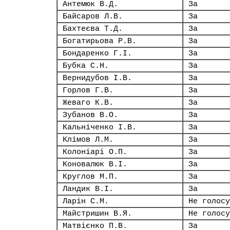
Антемюк В.Д.
За
Байсаров Л.В.
За
Бахтеєва Т.Д.
За
Богатирьова Р.В.
За
Бондаренко Г.І.
За
Бубка С.Н.
За
Вернидубов І.В.
За
Горлов Г.В.
За
Жеваго К.В.
За
Зубанов В.О.
За
Кальніченко І.В.
За
Клімов Л.М.
За
Колоніарі О.П.
За
Коновалюк В.І.
За
Круглов М.П.
За
Ландик В.І.
За
Ларін С.М.
Не голосу
Майстришин В.Я.
Не голосу
Матвієнко П.В.
За