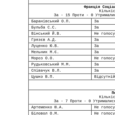
Фракція Соціа
Кількі
За - 15 Проти - 0 Утримали
Баранівський О.П.
За
Бульба С.С.
За
Вінський Й.В.
Не голосу
Грязєв А.Д.
За
Луценко Ю.В.
За
Мельник М.Є.
За
Мороз О.О.
Не голосу
Рудьковський М.М.
За
Співачук В.Л.
За
Цушко В.П.
Відсутній
П
Кількі
За - 7 Проти - 0 Утрималис
Артеменко Ю.А.
Не голосу
Біловол О.М.
Не голосу