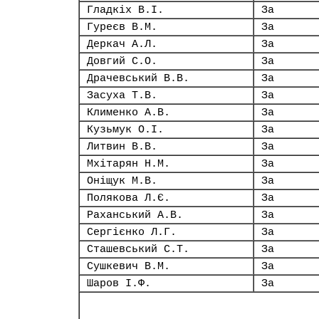
Гладкіх В.І.
За
Гуреєв В.М.
За
Деркач А.Л.
За
Довгий С.О.
За
Драчевський В.В.
За
Засуха Т.В.
За
Клименко А.В.
За
Кузьмук О.І.
За
Литвин В.В.
За
Мхітарян Н.М.
За
Оніщук М.В.
За
Полякова Л.Є.
За
Раханський А.В.
За
Сергієнко Л.Г.
За
Сташевський С.Т.
За
Сушкевич В.М.
За
Шаров І.Ф.
За