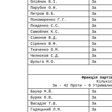
Олійник Б.І.
За
Парубок О.Н.
За
Петров В.Б.
За
Пономаренко Г.Г.
За
Пхиденко С.С.
За
Самойлик К.С.
За
Сімонов В.Д.
За
Сіренко В.Ф.
За
Ткаченко О.М.
За
Челноков С.Д.
За
Шульга М.О.
За
Фракція парті
Кількі
За - 42 Проти - 0 Утримали
Бауер М.Й.
За
Буряк О.В.
За
Васадзе Т.Ш.
За
Гадяцький Л.М.
За