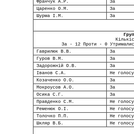
Франчук А.Р.
За
Царенко О.М.
За
Шурма І.М.
За
Гру
Кількі
За - 12 Проти - 0 Утримали
Гаврилюк В.В.
За
Гуров В.М.
За
Задорожній О.В.
За
Іванов С.А.
Не голосу
Козаченко О.О.
За
Мокроусов А.О.
За
Осика С.Г.
За
Правденко С.М.
Не голосу
Ременюк О.І.
Не голосу
Толочко П.П.
Не голосу
Шкляр В.Б.
Не голосу