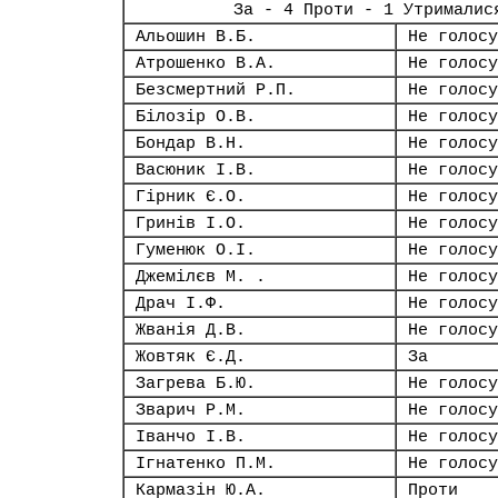
За - 4 Проти - 1 Утрималис
Альошин В.Б.
Не голосу
Атрошенко В.А.
Не голосу
Безсмертний Р.П.
Не голосу
Білозір О.В.
Не голосу
Бондар В.Н.
Не голосу
Васюник І.В.
Не голосу
Гірник Є.О.
Не голосу
Гринів І.О.
Не голосу
Гуменюк О.І.
Не голосу
Джемілєв М. .
Не голосу
Драч І.Ф.
Не голосу
Жванія Д.В.
Не голосу
Жовтяк Є.Д.
За
Загрева Б.Ю.
Не голосу
Зварич Р.М.
Не голосу
Іванчо І.В.
Не голосу
Ігнатенко П.М.
Не голосу
Кармазін Ю.А.
Проти