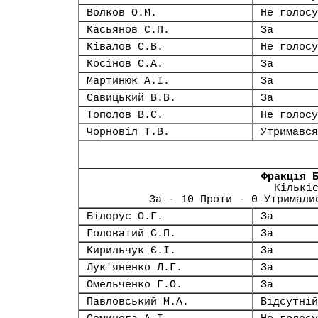
Волков О.М.
Не голосу
Касьянов С.П.
За
Ківалов С.В.
Не голосу
Косінов С.А.
За
Мартинюк А.І.
За
Савицький В.В.
За
Тополов В.С.
Не голосу
Чорновіл Т.В.
Утримався
Фракція 
Кількі
За - 10 Проти - 0 Утримали
Білорус О.Г.
За
Головатий С.П.
За
Кирильчук Є.І.
За
Лук'яненко Л.Г.
За
Омельченко Г.О.
За
Павловський М.А.
Відсутній