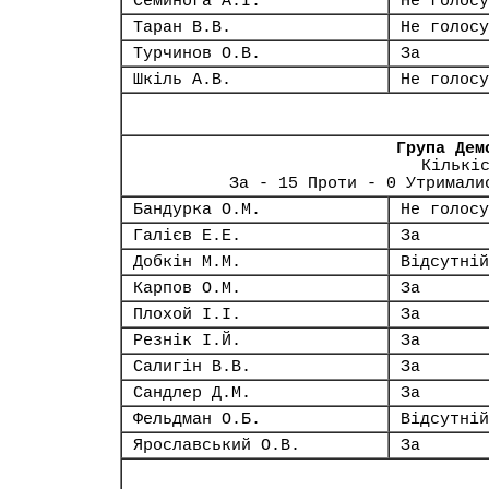
Семинога А.І.
Не голосу
Таран В.В.
Не голосу
Турчинов О.В.
За
Шкіль А.В.
Не голосу
Група Дем
Кількі
За - 15 Проти - 0 Утримали
Бандурка О.М.
Не голосу
Галієв Е.Е.
За
Добкін М.М.
Відсутній
Карпов О.М.
За
Плохой І.І.
За
Резнік І.Й.
За
Салигін В.В.
За
Сандлер Д.М.
За
Фельдман О.Б.
Відсутній
Ярославський О.В.
За