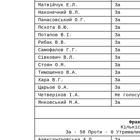
Матвійчук Е.Л.
За
Наконечний В.Л.
За
Панасовський О.Г.
За
Пєхота В.Ю.
За
Потапов В.І.
За
Рибак В.В.
За
Самофалов Г.Г.
За
Сівкович В.Л.
За
Стоян О.М.
За
Тимошенко В.А.
За
Хара В.Г.
За
Царьов О.А.
За
Четверіков І.А.
Не голосу
Янковський М.А.
За
Фра
Кількі
За - 58 Проти - 0 Утримали
Александровська А.О.
За