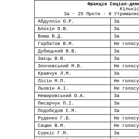
Фракція Соціал-дем
Кількі
За - 25 Проти - 0 Утримали
Абдуллін О.Р.
За
Блохін О.В.
За
Воюш В.Д.
За
Горбатов В.М.
Не голосу
Дубицький В.В.
За
Заєць В.В.
За
Злочевський М.В.
Не голосу
Кравчук Л.М.
За
Лісін М.П.
Не голосу
Льовін А.І.
Не голосу
Немировський О.А.
За
Писарчук П.І.
За
Подобєдов С.М.
За
Руденко Г.Б.
Не голосу
Сацюк В.М.
Не голосу
Суркіс Г.М.
За