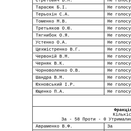
Стретович В.М.
Не голосу
Тарасюк Б.І.
Не голосу
Терьохін С.А.
Не голосу
Томенко М.В.
Не голосу
Третьяков О.Ю.
Не голосу
Тягнибок О.Я.
Не голосу
Устенко О.А.
Не голосу
Цехмістренко В.Г.
Не голосу
Червоній В.М.
Не голосу
Черняк В.К.
Не голосу
Чорноволенко О.В.
Не голосу
Шандра В.М.
Не голосу
Юхновський І.Р.
Не голосу
Ющенко П.А.
Не голосу
Фракці
Кількі
За - 58 Проти - 0 Утримали
Авраменко В.Ф.
За