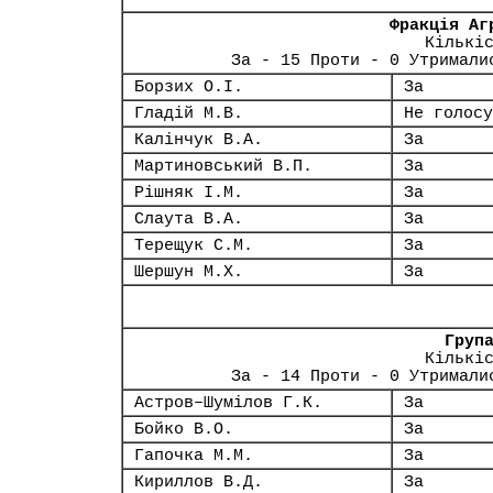
Фракція Аг
Кількі
За - 15 Проти - 0 Утримали
Борзих О.І.
За
Гладій М.В.
Не голосу
Калінчук В.А.
За
Мартиновський В.П.
За
Рішняк І.М.
За
Слаута В.А.
За
Терещук С.М.
За
Шершун М.Х.
За
Груп
Кількі
За - 14 Проти - 0 Утримали
Астров–Шумілов Г.К.
За
Бойко В.О.
За
Гапочка М.М.
За
Кириллов В.Д.
За