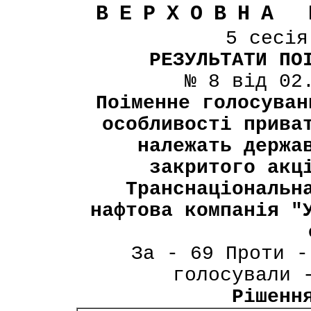
ВЕРХОВНА 
5 сесі
РЕЗУЛЬТАТИ ПО
№ 8 від 02
Поіменне голосуван
особливості прива
належать держа
закритого акц
Транснаціональн
нафтова компанія "
За - 69 Проти -
голосували 
Рішенн