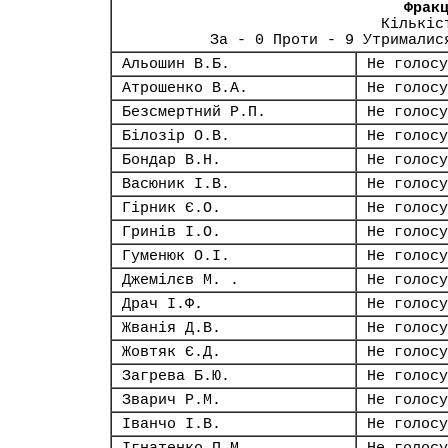
Фрак
Кількіс
За - 0 Проти - 9 Утрималис
Альошин В.Б.
Не голосу
Атрошенко В.А.
Не голосу
Безсмертний Р.П.
Не голосу
Білозір О.В.
Не голосу
Бондар В.Н.
Не голосу
Васюник І.В.
Не голосу
Гірник Є.О.
Не голосу
Гринів І.О.
Не голосу
Гуменюк О.І.
Не голосу
Джемілєв М. .
Не голосу
Драч І.Ф.
Не голосу
Жванія Д.В.
Не голосу
Жовтяк Є.Д.
Не голосу
Загрева Б.Ю.
Не голосу
Зварич Р.М.
Не голосу
Іванчо І.В.
Не голосу