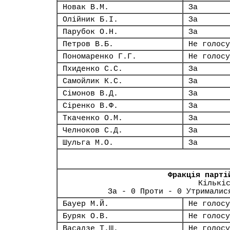
Новак В.М.
За
Олійник Б.І.
За
Парубок О.Н.
За
Петров В.Б.
Не голосу
Пономаренко Г.Г.
Не голосу
Пхиденко С.С.
За
Самойлик К.С.
За
Сімонов В.Д.
За
Сіренко В.Ф.
За
Ткаченко О.М.
За
Челноков С.Д.
За
Шульга М.О.
За
Фракція парті
Кількі
За - 0 Проти - 0 Утрималис
Бауер М.Й.
Не голосу
Буряк О.В.
Не голосу
Васадзе Т.Ш.
Не голосу