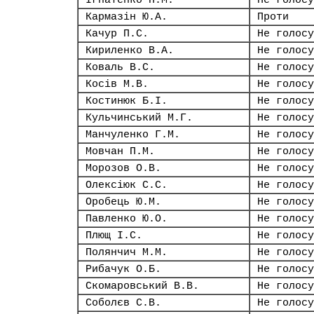
Ігнатенко П.М.
Не голосу
Кармазін Ю.А.
Проти
Качур П.С.
Не голосу
Кириленко В.А.
Не голосу
Коваль В.С.
Не голосу
Косів М.В.
Не голосу
Костинюк Б.І.
Не голосу
Кульчинський М.Г.
Не голосу
Манчуленко Г.М.
Не голосу
Мовчан П.М.
Не голосу
Морозов О.В.
Не голосу
Олексіюк С.С.
Не голосу
Оробець Ю.М.
Не голосу
Павленко Ю.О.
Не голосу
Плющ І.С.
Не голосу
Полянчич М.М.
Не голосу
Рибачук О.Б.
Не голосу
Скомаровський В.В.
Не голосу
Соболєв С.В.
Не голосу