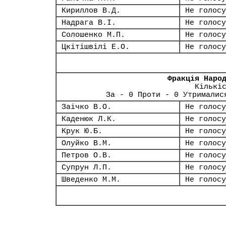
Кириллов В.Д.
Не голосу
Надрага В.І.
Не голосу
Солошенко М.П.
Не голосу
Цкітішвілі Е.О.
Не голосу
Фракція Наро
Кількі
За - 0 Проти - 0 Утрималис
Заічко В.О.
Не голосу
Каденюк Л.К.
Не голосу
Крук Ю.Б.
Не голосу
Олуйко В.М.
Не голосу
Петров О.В.
Не голосу
Супрун Л.П.
Не голосу
Шведенко М.М.
Не голосу