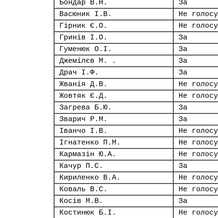
Бондар В.Н.
За
Васюник І.В.
Не голосу
Гірник Є.О.
Не голосу
Гринів І.О.
За
Гуменюк О.І.
За
Джемілєв М. .
За
Драч І.Ф.
За
Жванія Д.В.
Не голосу
Жовтяк Є.Д.
Не голосу
Загрева Б.Ю.
За
Зварич Р.М.
За
Іванчо І.В.
Не голосу
Ігнатенко П.М.
Не голосу
Кармазін Ю.А.
Не голосу
Качур П.С.
За
Кириленко В.А.
Не голосу
Коваль В.С.
Не голосу
Косів М.В.
За
Костинюк Б.І.
Не голосу