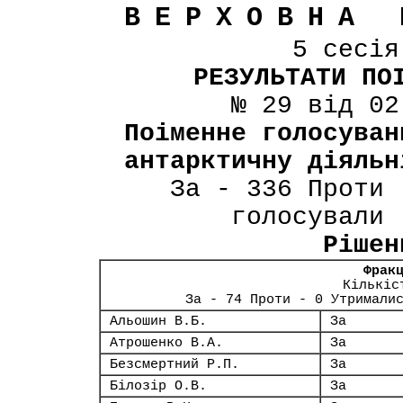
ВЕРХОВНА 
5 сесі
РЕЗУЛЬТАТИ ПО
№ 29 від 02
Поіменне голосуван
антарктичну діяльн
За - 336 Проти 
голосували 
Рішен
Фрак
Кількіс
За - 74 Проти - 0 Утримали
Альошин В.Б.
За
Атрошенко В.А.
За
Безсмертний Р.П.
За
Білозір О.В.
За