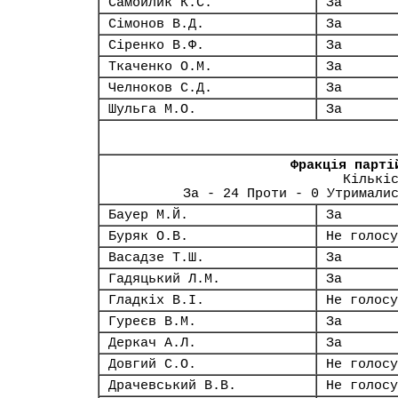
Самойлик К.С.
За
Сімонов В.Д.
За
Сіренко В.Ф.
За
Ткаченко О.М.
За
Челноков С.Д.
За
Шульга М.О.
За
Фракція парті
Кількі
За - 24 Проти - 0 Утримали
Бауер М.Й.
За
Буряк О.В.
Не голосу
Васадзе Т.Ш.
За
Гадяцький Л.М.
За
Гладкіх В.І.
Не голосу
Гуреєв В.М.
За
Деркач А.Л.
За
Довгий С.О.
Не голосу
Драчевський В.В.
Не голосу