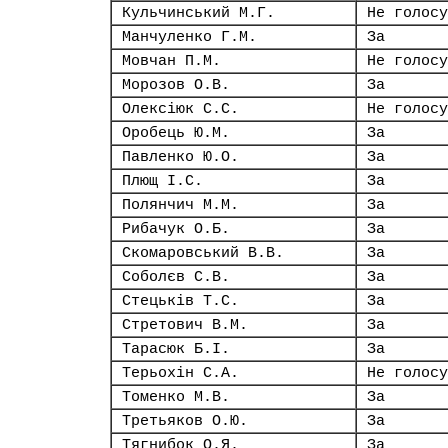
Кульчинський М.Г.
Не голосу
Манчуленко Г.М.
За
Мовчан П.М.
Не голосу
Морозов О.В.
За
Олексіюк С.С.
Не голосу
Оробець Ю.М.
За
Павленко Ю.О.
За
Плющ І.С.
За
Полянчич М.М.
За
Рибачук О.Б.
За
Скомаровський В.В.
За
Соболєв С.В.
За
Стецьків Т.С.
За
Стретович В.М.
За
Тарасюк Б.І.
За
Терьохін С.А.
Не голосу
Томенко М.В.
За
Третьяков О.Ю.
За
Тягнибок О.Я.
За