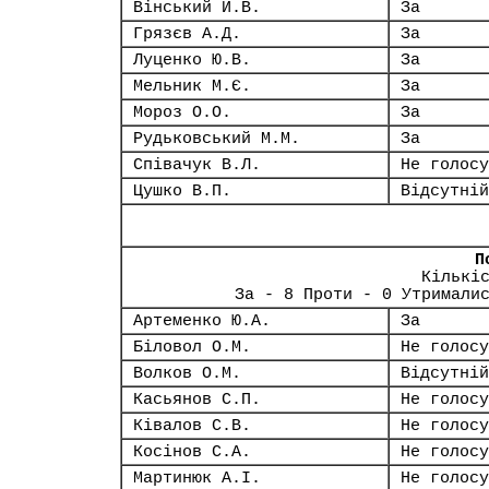
Вінський Й.В.
За
Грязєв А.Д.
За
Луценко Ю.В.
За
Мельник М.Є.
За
Мороз О.О.
За
Рудьковський М.М.
За
Співачук В.Л.
Не голосу
Цушко В.П.
Відсутній
П
Кількі
За - 8 Проти - 0 Утримали
Артеменко Ю.А.
За
Біловол О.М.
Не голосу
Волков О.М.
Відсутній
Касьянов С.П.
Не голосу
Ківалов С.В.
Не голосу
Косінов С.А.
Не голосу
Мартинюк А.І.
Не голосу