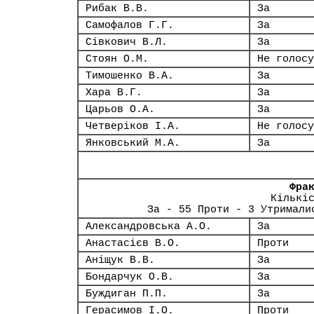
Рибак В.В.
За
Самофалов Г.Г.
За
Сівкович В.Л.
За
Стоян О.М.
Не голосу
Тимошенко В.А.
За
Хара В.Г.
За
Царьов О.А.
За
Четверіков І.А.
Не голосу
Янковський М.А.
За
Фра
Кількі
За - 55 Проти - 3 Утримали
Александровська А.О.
За
Анастасієв В.О.
Проти
Аніщук В.В.
За
Бондарчук О.В.
За
Буждиган П.П.
За
Герасимов І.О.
Проти