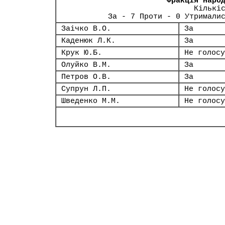
Фракція Наро
Кількі
За - 7 Проти - 0 Утримали
Заічко В.О.
За
Каденюк Л.К.
За
Крук Ю.Б.
Не голосу
Олуйко В.М.
За
Петров О.В.
За
Супрун Л.П.
Не голосу
Шведенко М.М.
Не голосу