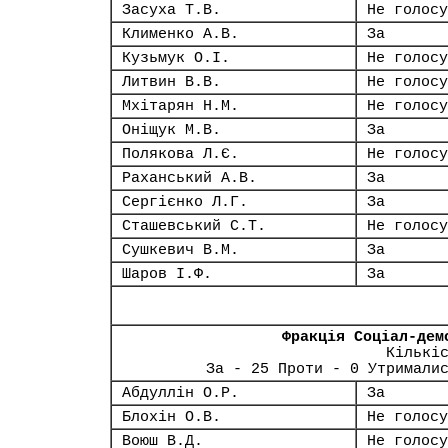
Засуха Т.В.
Не голосу
Клименко А.В.
За
Кузьмук О.І.
Не голосу
Литвин В.В.
Не голосу
Мхітарян Н.М.
Не голосу
Оніщук М.В.
За
Полякова Л.Є.
Не голосу
Раханський А.В.
За
Сергієнко Л.Г.
За
Сташевський С.Т.
Не голосу
Сушкевич В.М.
За
Шаров І.Ф.
За
Фракція Соціал-дем
Кількі
За - 25 Проти - 0 Утримали
Абдуллін О.Р.
За
Блохін О.В.
Не голосу
Воюш В.Д.
Не голосу