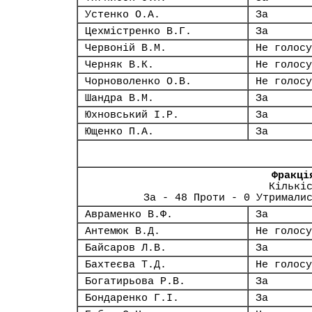
Устенко О.А.
За
Цехмістренко В.Г.
За
Червоній В.М.
Не голосу
Черняк В.К.
Не голосу
Чорноволенко О.В.
Не голосу
Шандра В.М.
За
Юхновський І.Р.
За
Ющенко П.А.
За
Фракці
Кількі
За - 48 Проти - 0 Утримали
Авраменко В.Ф.
За
Антемюк В.Д.
Не голосу
Байсаров Л.В.
За
Бахтеєва Т.Д.
Не голосу
Богатирьова Р.В.
За
Бондаренко Г.І.
За