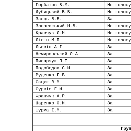
Горбатов В.М.
Не голосу
Дубицький В.В.
Не голосу
Заєць В.В.
За
Злочевський М.В.
Не голосу
Кравчук Л.М.
Не голосу
Лісін М.П.
Не голосу
Льовін А.І.
За
Немировський О.А.
За
Писарчук П.І.
За
Подобєдов С.М.
За
Руденко Г.Б.
За
Сацюк В.М.
За
Суркіс Г.М.
За
Франчук А.Р.
За
Царенко О.М.
За
Шурма І.М.
За
Гру