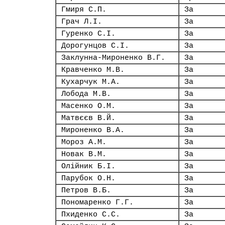
Гмиря С.П.
За
Грач Л.І.
За
Гуренко С.І.
За
Дорогунцов С.І.
За
Заклунна-Мироненко В.Г.
За
Кравченко М.В.
За
Кухарчук М.А.
За
Лобода М.В.
За
Масенко О.М.
За
Матвєєв В.Й.
За
Мироненко В.А.
За
Мороз А.М.
За
Новак В.М.
За
Олійник Б.І.
За
Парубок О.Н.
За
Петров В.Б.
За
Пономаренко Г.Г.
За
Пхиденко С.С.
За