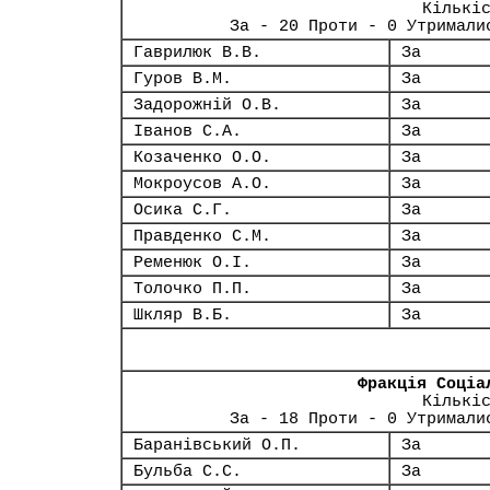
Кількі
За - 20 Проти - 0 Утримали
Гаврилюк В.В.
За
Гуров В.М.
За
Задорожній О.В.
За
Іванов С.А.
За
Козаченко О.О.
За
Мокроусов А.О.
За
Осика С.Г.
За
Правденко С.М.
За
Ременюк О.І.
За
Толочко П.П.
За
Шкляр В.Б.
За
Фракція Соціа
Кількі
За - 18 Проти - 0 Утримали
Баранівський О.П.
За
Бульба С.С.
За