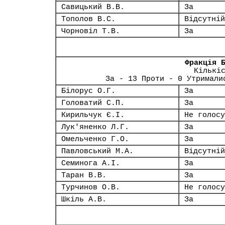
Савицький В.В.
За
Тополов В.С.
Відсутній
Чорновіл Т.В.
За
Фракція 
Кількі
За - 13 Проти - 0 Утримали
Білорус О.Г.
За
Головатий С.П.
За
Кирильчук Є.І.
Не голосу
Лук'яненко Л.Г.
За
Омельченко Г.О.
За
Павловський М.А.
Відсутній
Семинога А.І.
За
Таран В.В.
За
Турчинов О.В.
Не голосу
Шкіль А.В.
За