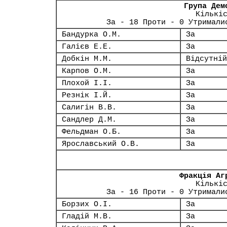
Група Дем
Кількі
За - 18 Проти - 0 Утримали
Бандурка О.М.
За
Галієв Е.Е.
За
Добкін М.М.
Відсутній
Карпов О.М.
За
Плохой І.І.
За
Резнік І.Й.
За
Салигін В.В.
За
Сандлер Д.М.
За
Фельдман О.Б.
За
Ярославський О.В.
За
Фракція Аг
Кількі
За - 16 Проти - 0 Утримали
Борзих О.І.
За
Гладій М.В.
За