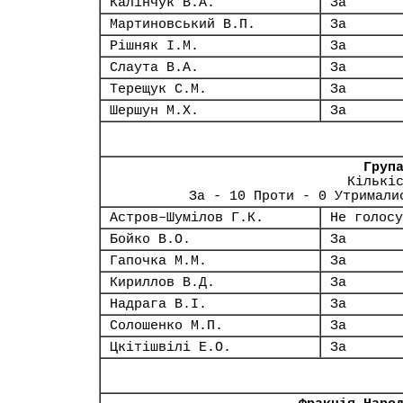
Калінчук В.А.
За
Мартиновський В.П.
За
Рішняк І.М.
За
Слаута В.А.
За
Терещук С.М.
За
Шершун М.Х.
За
Груп
Кількі
За - 10 Проти - 0 Утримали
Астров–Шумілов Г.К.
Не голосу
Бойко В.О.
За
Гапочка М.М.
За
Кириллов В.Д.
За
Надрага В.І.
За
Солошенко М.П.
За
Цкітішвілі Е.О.
За