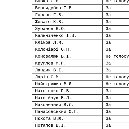
Бубка С.Н.
Не голосу
Вернидубов І.В.
За
Горлов Г.В.
За
Жеваго К.В.
За
Зубанов В.О.
За
Кальніченко І.В.
За
Клімов Л.М.
За
Колоніарі О.П.
За
Коновалюк В.І.
Не голосу
Круглов М.П.
За
Ландик В.І.
За
Ларін С.М.
Не голосу
Майстришин В.Я.
Не голосу
Матвієнко П.В.
За
Матвійчук Е.Л.
За
Наконечний В.Л.
За
Панасовський О.Г.
За
Пєхота В.Ю.
За
Потапов В.І.
За